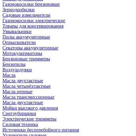
Газонокосилки бензиновые
Зернодробилки
Садовые измельчители
Газонокосилки электрические
Товары для консервирования
Умывальники
Пилы аккумуляторные
Опрыскиватели
Секаторы аккумуляторные
Мотокультиваторы
Бензиновые триммеры
Бензопилы
Воздуходувки
Масла
Масла двухтактные
Масла четырёхтактные
Масла цепные
Масла трансмиссионные
Масла двухтактные
Мойки высокого давления
Снегоуборщики
Электрические триммеры
Силовая техника
Источники бесперебойного питания
Удлинители силовые