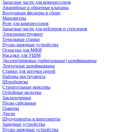
Запасные части для компрессоров
Аварийные и обратные клапаны
Воздушные фильтры в сборе
Манометры
Реле для компрессоров
Запасные части для нейлеров и степлеров
Электроинструмент
Точильные станки
Пуско-зарядные устройства
Оснастка для МФИ
Насадки для УШМ
Эксцентриковые (орбитальные) шлифмашины
Ленточные шлифмашины
Станки для заточки цепей
Наборы инструмента
Штроборезы
Строительные миксеры
Отбойные молотки
Заклепочники
Пилы сабельные
Граверы
Дрели
Шуруповерты и винтоверты
Зарядные устройства
Пуско-зарядные устройства