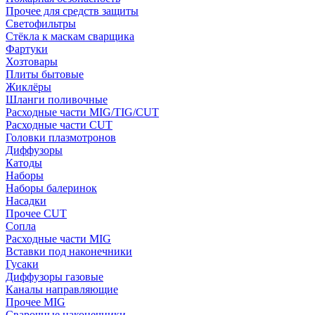
Прочее для средств защиты
Светофильтры
Стёкла к маскам сварщика
Фартуки
Хозтовары
Плиты бытовые
Жиклёры
Шланги поливочные
Расходные части MIG/TIG/CUT
Расходные части CUT
Головки плазмотронов
Диффузоры
Катоды
Наборы
Наборы балеринок
Насадки
Прочее CUT
Сопла
Расходные части MIG
Вставки под наконечники
Гусаки
Диффузоры газовые
Каналы направляющие
Прочее MIG
Сварочные наконечники