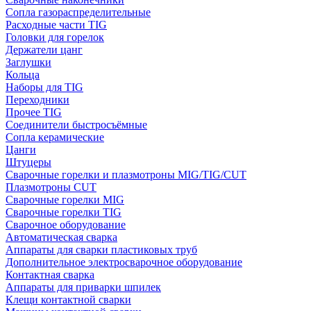
Сопла газораспределительные
Расходные части TIG
Головки для горелок
Держатели цанг
Заглушки
Кольца
Наборы для TIG
Переходники
Прочее TIG
Соединители быстросъёмные
Сопла керамические
Цанги
Штуцеры
Сварочные горелки и плазмотроны MIG/TIG/CUT
Плазмотроны CUT
Сварочные горелки MIG
Сварочные горелки TIG
Сварочное оборудование
Автоматическая сварка
Аппараты для сварки пластиковых труб
Дополнительное электросварочное оборудование
Контактная сварка
Аппараты для приварки шпилек
Клещи контактной сварки