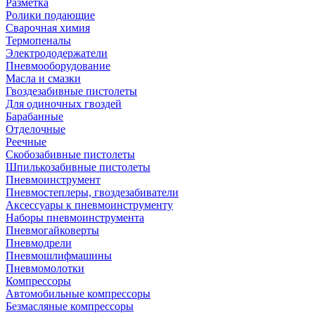
Разметка
Ролики подающие
Сварочная химия
Термопеналы
Электрододержатели
Пневмооборудование
Масла и смазки
Гвоздезабивные пистолеты
Для одиночных гвоздей
Барабанные
Отделочные
Реечные
Скобозабивные пистолеты
Шпилькозабивные пистолеты
Пневмоинструмент
Пневмостеплеры, гвоздезабиватели
Аксессуары к пневмоинструменту
Наборы пневмоинструмента
Пневмогайковерты
Пневмодрели
Пневмошлифмашины
Пневмомолотки
Компрессоры
Автомобильные компрессоры
Безмасляные компрессоры