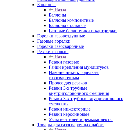
Баллоны
Назад
Баллоны
Баллоны композитные
Баллоны стальные
Газовые баллончики и картриджи
Горелки газовоздушные
Газовые горелки
Горелки газосварочные
Резаки газовые
Назад
Резаки газовые
Гайки крепления мундштуков
Наконечники к горелкам
газосварочным
Прочее для резаков
Резаки 3-х трубные
внутриголовочного смешения
Резаки 3-х трубные внутрисоплового
смешения
Резаки инжекторные
Резаки керосиновые
Узлы вентилей и ремкомплекты
Товары для газосварочных работ
Назад