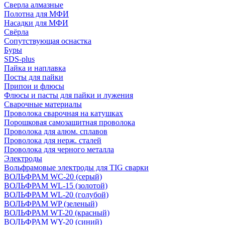
Сверла алмазные
Полотна для МФИ
Насадки для МФИ
Свёрла
Сопутствующая оснастка
Буры
SDS-plus
Пайка и наплавка
Посты для пайки
Припои и флюсы
Флюсы и пасты для пайки и лужения
Сварочные материалы
Проволока сварочная на катушках
Порошковая самозащитная проволока
Проволока для алюм. сплавов
Проволока для нерж. сталей
Проволока для черного металла
Электроды
Вольфрамовые электроды для TIG сварки
ВОЛЬФРАМ WC-20 (серый)
ВОЛЬФРАМ WL-15 (золотой)
ВОЛЬФРАМ WL-20 (голубой)
ВОЛЬФРАМ WP (зеленый)
ВОЛЬФРАМ WT-20 (красный)
ВОЛЬФРАМ WY-20 (синий)