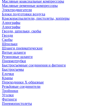
Масляные коаксиальные компрессоры
Масляные ременные компрессоры
Электродвигатели
Блоки подготовки воздуха
Краскораспылители, пистолеты, хопперы
Аэрографы
Аэрографы
Гвозди, шпильки, скобы
Гвозди
Скобы
Шпильки
Шланги пневматические
Витые шланги
Резиновые шланги
Пневмотрубки
Быстросъемные соединения и фитинги
Быстросъемы
Елочки
Краны
Переходники Х-образные
Резьбовые соединители
Тройники
Уголки
Фитинги
Пневмопистолеты