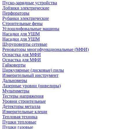
Пуско-зарядные устройства
Лобзики электрические
Перфораторы
Рубанки электрические
Строительные фены
Углошлифовальные машины
Насадки для УШМ
Насадки для УШМ
Шуруповерты сетевые
Реноваторы многофункциональные (МФИ)
Оснастка для МФИ
Оснастка для МФИ
Гайковерты
Циркулярные (дисковые) пилы
Измерительный инструмент
Дальномеры
Лазерные уровни (нивелиры)
Мультиметры
Тестеры напряжения
Уровни строительные
Детекторы металла
Измерительные клещи
Тепловая техника
Пушки тепловые
Пушки газовые