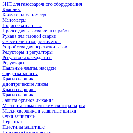
ЗИП для газосварочного оборудования
Клапаны
Кожухи на манометры
Манометры
Подогреватели газа
Прочее для газосварочных работ
Рукава для газовой сварки
Смесители газов, ротаметры
Устройства для перекачки газов
Редукторы и регуляторы
Регуляторы расхода газа
Редукторы
Паяльные лампы, насадки
Средства защиты
Краги сварщика
Диоптрические линзы
Краги сварщика
Краги сварщика
Защита органов дыхания
Маски с автоматическим светофильтром
Маски сварщика и защитные щитки
Очки защитные
Перчатки
Пластины защитные
Пожарная безопасность