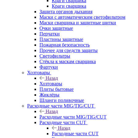
Краги сварщика
Краги сварщика
Защита органов дыхания
Маски с автоматическим светофильтром
Маски сварщика и защитные щитки
Очки защитные
Перчатки
Пластины защитные
Пожарная безопасность
Прочее для средств защиты
Светофильтры
Стёкла к маскам сварщика
Фартуки
Хозтовары
Назад
Хозтовары
Плиты бытовые
Жиклёры
Шланги поливочные
Расходные части MIG/TIG/CUT
Назад
Расходные части MIG/TIG/CUT
Расходные части CUT
Назад
Расходные части CUT