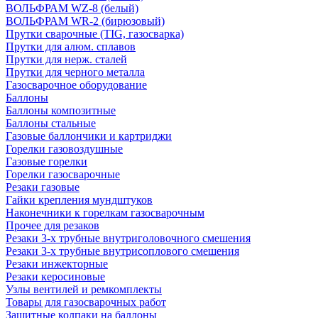
ВОЛЬФРАМ WZ-8 (белый)
ВОЛЬФРАМ WR-2 (бирюзовый)
Прутки сварочные (TIG, газосварка)
Прутки для алюм. сплавов
Прутки для нерж. сталей
Прутки для черного металла
Газосварочное оборудование
Баллоны
Баллоны композитные
Баллоны стальные
Газовые баллончики и картриджи
Горелки газовоздушные
Газовые горелки
Горелки газосварочные
Резаки газовые
Гайки крепления мундштуков
Наконечники к горелкам газосварочным
Прочее для резаков
Резаки 3-х трубные внутриголовочного смешения
Резаки 3-х трубные внутрисоплового смешения
Резаки инжекторные
Резаки керосиновые
Узлы вентилей и ремкомплекты
Товары для газосварочных работ
Защитные колпаки на баллоны