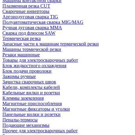
Машины контактной сварки
Плазменная резка CUT
Сварочные инверторы
Аргонодуговая сварка TIG
Полуавтоматическая сварка MIG/MAG
Ручная дуговая сварка MMA
Сварка под флюсом SAW
Термическая резка
Запасные части к машинам термической резки
Машины термической резки
Резаки машинные
Товары для электросварочных работ
Блок жидкостного охлаждения
Блок подачи проволоки
Зажимы ручные
Зачистка сварочных швов
Кабели, комплекты кабелей
Кабельные вилки и розетки
Клеммы заземления
Магнитные приспособления
Магнитные фиксаторы и уголки
Панельные вилки и розетки
Пеналы-термосы
Подающие механизмы
Прочее для электросварочных работ