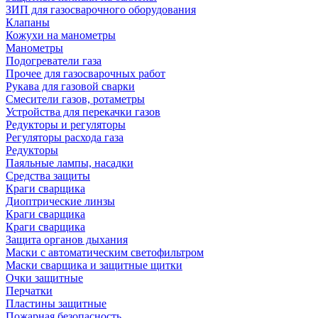
ЗИП для газосварочного оборудования
Клапаны
Кожухи на манометры
Манометры
Подогреватели газа
Прочее для газосварочных работ
Рукава для газовой сварки
Смесители газов, ротаметры
Устройства для перекачки газов
Редукторы и регуляторы
Регуляторы расхода газа
Редукторы
Паяльные лампы, насадки
Средства защиты
Краги сварщика
Диоптрические линзы
Краги сварщика
Краги сварщика
Защита органов дыхания
Маски с автоматическим светофильтром
Маски сварщика и защитные щитки
Очки защитные
Перчатки
Пластины защитные
Пожарная безопасность