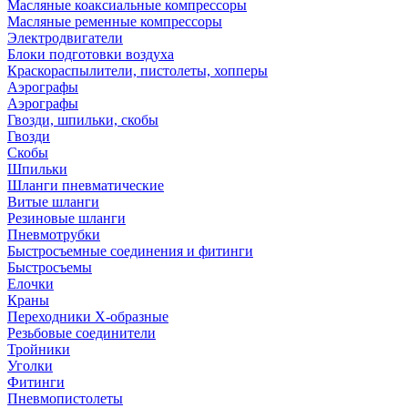
Масляные коаксиальные компрессоры
Масляные ременные компрессоры
Электродвигатели
Блоки подготовки воздуха
Краскораспылители, пистолеты, хопперы
Аэрографы
Аэрографы
Гвозди, шпильки, скобы
Гвозди
Скобы
Шпильки
Шланги пневматические
Витые шланги
Резиновые шланги
Пневмотрубки
Быстросъемные соединения и фитинги
Быстросъемы
Елочки
Краны
Переходники Х-образные
Резьбовые соединители
Тройники
Уголки
Фитинги
Пневмопистолеты