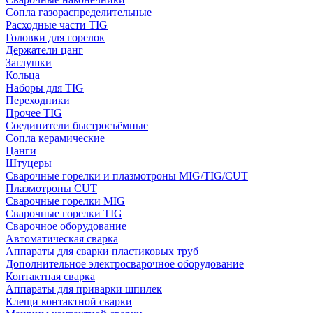
Сопла газораспределительные
Расходные части TIG
Головки для горелок
Держатели цанг
Заглушки
Кольца
Наборы для TIG
Переходники
Прочее TIG
Соединители быстросъёмные
Сопла керамические
Цанги
Штуцеры
Сварочные горелки и плазмотроны MIG/TIG/CUT
Плазмотроны CUT
Сварочные горелки MIG
Сварочные горелки TIG
Сварочное оборудование
Автоматическая сварка
Аппараты для сварки пластиковых труб
Дополнительное электросварочное оборудование
Контактная сварка
Аппараты для приварки шпилек
Клещи контактной сварки