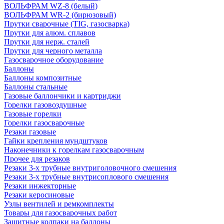
ВОЛЬФРАМ WZ-8 (белый)
ВОЛЬФРАМ WR-2 (бирюзовый)
Прутки сварочные (TIG, газосварка)
Прутки для алюм. сплавов
Прутки для нерж. сталей
Прутки для черного металла
Газосварочное оборудование
Баллоны
Баллоны композитные
Баллоны стальные
Газовые баллончики и картриджи
Горелки газовоздушные
Газовые горелки
Горелки газосварочные
Резаки газовые
Гайки крепления мундштуков
Наконечники к горелкам газосварочным
Прочее для резаков
Резаки 3-х трубные внутриголовочного смешения
Резаки 3-х трубные внутрисоплового смешения
Резаки инжекторные
Резаки керосиновые
Узлы вентилей и ремкомплекты
Товары для газосварочных работ
Защитные колпаки на баллоны