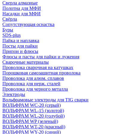
Сверла алмазные
Полотна для МФИ
Насадки для МФИ
Свёрла
Сопутствующая оснастка
Буры
SDS-plus
Пайка и наплавка
Посты для пайки
Припои и флюсы
Флюсы и пасты для пайки и лужения
Сварочные материалы
Проволока сварочная на катушках
Порошковая самозащитная проволока
Проволока для алюм. сплавов
Проволока для нерж. сталей
Проволока для черного металла
Электроды
Вольфрамовые электроды для TIG сварки
ВОЛЬФРАМ WC-20 (серый)
ВОЛЬФРАМ WL-15 (золотой)
ВОЛЬФРАМ WL-20 (голубой)
ВОЛЬФРАМ WP (зеленый)
ВОЛЬФРАМ WT-20 (красный)
ВОЛЬФРАМ WY-20 (синий)