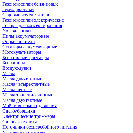
Газонокосилки бензиновые
Зернодробилки
Садовые измельчители
Газонокосилки электрические
Товары для консервирования
Умывальники
Пилы аккумуляторные
Опрыскиватели
Секаторы аккумуляторные
Мотокультиваторы
Бензиновые триммеры
Бензопилы
Воздуходувки
Масла
Масла двухтактные
Масла четырёхтактные
Масла цепные
Масла трансмиссионные
Масла двухтактные
Мойки высокого давления
Снегоуборщики
Электрические триммеры
Силовая техника
Источники бесперебойного питания
Удлинители силовые