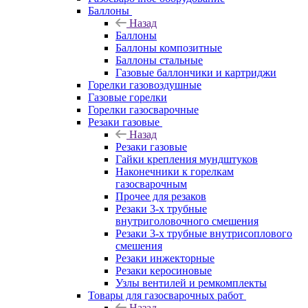
Баллоны
Назад
Баллоны
Баллоны композитные
Баллоны стальные
Газовые баллончики и картриджи
Горелки газовоздушные
Газовые горелки
Горелки газосварочные
Резаки газовые
Назад
Резаки газовые
Гайки крепления мундштуков
Наконечники к горелкам
газосварочным
Прочее для резаков
Резаки 3-х трубные
внутриголовочного смешения
Резаки 3-х трубные внутрисоплового
смешения
Резаки инжекторные
Резаки керосиновые
Узлы вентилей и ремкомплекты
Товары для газосварочных работ
Назад