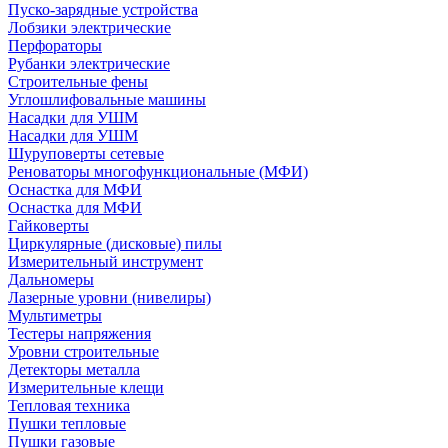
Пуско-зарядные устройства
Лобзики электрические
Перфораторы
Рубанки электрические
Строительные фены
Углошлифовальные машины
Насадки для УШМ
Насадки для УШМ
Шуруповерты сетевые
Реноваторы многофункциональные (МФИ)
Оснастка для МФИ
Оснастка для МФИ
Гайковерты
Циркулярные (дисковые) пилы
Измерительный инструмент
Дальномеры
Лазерные уровни (нивелиры)
Мультиметры
Тестеры напряжения
Уровни строительные
Детекторы металла
Измерительные клещи
Тепловая техника
Пушки тепловые
Пушки газовые