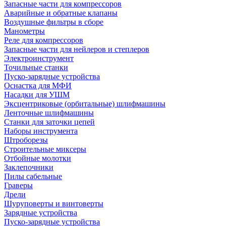
Запасные части для компрессоров
Аварийные и обратные клапаны
Воздушные фильтры в сборе
Манометры
Реле для компрессоров
Запасные части для нейлеров и степлеров
Электроинструмент
Точильные станки
Пуско-зарядные устройства
Оснастка для МФИ
Насадки для УШМ
Эксцентриковые (орбитальные) шлифмашины
Ленточные шлифмашины
Станки для заточки цепей
Наборы инструмента
Штроборезы
Строительные миксеры
Отбойные молотки
Заклепочники
Пилы сабельные
Граверы
Дрели
Шуруповерты и винтоверты
Зарядные устройства
Пуско-зарядные устройства