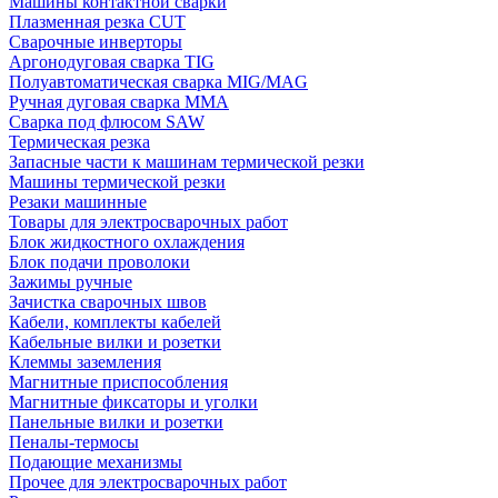
Машины контактной сварки
Плазменная резка CUT
Сварочные инверторы
Аргонодуговая сварка TIG
Полуавтоматическая сварка MIG/MAG
Ручная дуговая сварка MMA
Сварка под флюсом SAW
Термическая резка
Запасные части к машинам термической резки
Машины термической резки
Резаки машинные
Товары для электросварочных работ
Блок жидкостного охлаждения
Блок подачи проволоки
Зажимы ручные
Зачистка сварочных швов
Кабели, комплекты кабелей
Кабельные вилки и розетки
Клеммы заземления
Магнитные приспособления
Магнитные фиксаторы и уголки
Панельные вилки и розетки
Пеналы-термосы
Подающие механизмы
Прочее для электросварочных работ