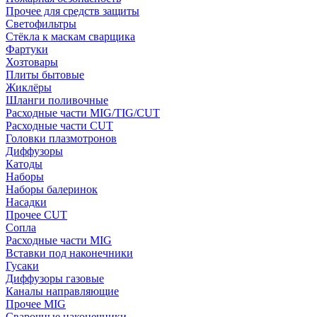
Прочее для средств защиты
Светофильтры
Стёкла к маскам сварщика
Фартуки
Хозтовары
Плиты бытовые
Жиклёры
Шланги поливочные
Расходные части MIG/TIG/CUT
Расходные части CUT
Головки плазмотронов
Диффузоры
Катоды
Наборы
Наборы балеринок
Насадки
Прочее CUT
Сопла
Расходные части MIG
Вставки под наконечники
Гусаки
Диффузоры газовые
Каналы направляющие
Прочее MIG
Сварочные наконечники