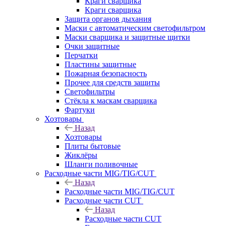
Краги сварщика
Краги сварщика
Защита органов дыхания
Маски с автоматическим светофильтром
Маски сварщика и защитные щитки
Очки защитные
Перчатки
Пластины защитные
Пожарная безопасность
Прочее для средств защиты
Светофильтры
Стёкла к маскам сварщика
Фартуки
Хозтовары
Назад
Хозтовары
Плиты бытовые
Жиклёры
Шланги поливочные
Расходные части MIG/TIG/CUT
Назад
Расходные части MIG/TIG/CUT
Расходные части CUT
Назад
Расходные части CUT