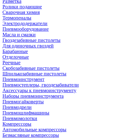
Разметка
Ролики подающие
Сварочная химия
Термопеналы
Электрододержатели
Пневмооборудование
Масла и смазки
Гвоздезабивные пистолеты
Для одиночных гвоздей
Барабанные
Отделочные
Реечные
Скобозабивные пистолеты
Шпилькозабивные пистолеты
Пневмоинструмент
Пневмостеплеры, гвоздезабиватели
Аксессуары к пневмоинструменту
Наборы пневмоинструмента
Пневмогайковерты
Пневмодрели
Пневмошлифмашины
Пневмомолотки
Компрессоры
Автомобильные компрессоры
Безмасляные компрессоры