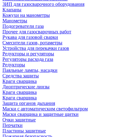
ЗИП для газосварочного оборудования
Клапаны
Кожухи на манометры
Манометры
Подогреватели газа
Прочее для газосварочных работ
Рукава для газовой сварки
Смесители газов, ротаметры
Устройства для перекачки газов
Редукторы и регуляторы
Регуляторы расхода газа
Редукторы
Паяльные лампы, насадки
Средства защиты
Краги сварщика
Диоптрические линзы
Краги сварщика
Краги сварщика
Защита органов дыхания
Маски с автоматическим светофильтром
Маски сварщика и защитные щитки
Очки защитные
Перчатки
Пластины защитные
Пожарная безопасность