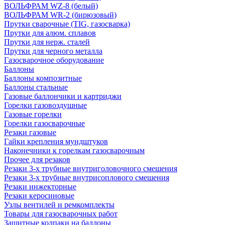
ВОЛЬФРАМ WZ-8 (белый)
ВОЛЬФРАМ WR-2 (бирюзовый)
Прутки сварочные (TIG, газосварка)
Прутки для алюм. сплавов
Прутки для нерж. сталей
Прутки для черного металла
Газосварочное оборудование
Баллоны
Баллоны композитные
Баллоны стальные
Газовые баллончики и картриджи
Горелки газовоздушные
Газовые горелки
Горелки газосварочные
Резаки газовые
Гайки крепления мундштуков
Наконечники к горелкам газосварочным
Прочее для резаков
Резаки 3-х трубные внутриголовочного смешения
Резаки 3-х трубные внутрисоплового смешения
Резаки инжекторные
Резаки керосиновые
Узлы вентилей и ремкомплекты
Товары для газосварочных работ
Защитные колпаки на баллоны