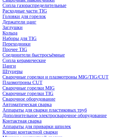
Сопла газораспределительные
Расходные части TIG
Головки для горелок
Держатели цанг
Заглушки
Кольца
Наборы для TIG
Переходники
Прочее TIG
Соединители быстросъёмные
Сопла керамические
Цанги
Штуцеры
Сварочные горелки и плазмотроны MIG/TIG/CUT
Плазмотроны CUT
Сварочные горелки MIG
Сварочные горелки TIG
Сварочное оборудование
Автоматическая сварка
Аппараты для сварки пластиковых труб
Дополнительное электросварочное оборудование
Контактная сварка
Аппараты для приварки шпилек
Клещи контактной сварки