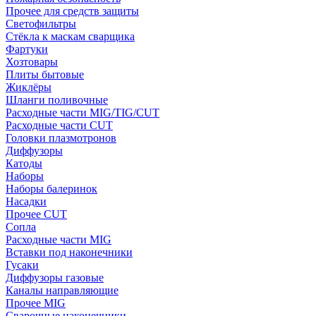
Прочее для средств защиты
Светофильтры
Стёкла к маскам сварщика
Фартуки
Хозтовары
Плиты бытовые
Жиклёры
Шланги поливочные
Расходные части MIG/TIG/CUT
Расходные части CUT
Головки плазмотронов
Диффузоры
Катоды
Наборы
Наборы балеринок
Насадки
Прочее CUT
Сопла
Расходные части MIG
Вставки под наконечники
Гусаки
Диффузоры газовые
Каналы направляющие
Прочее MIG
Сварочные наконечники