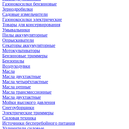
Газонокосилки бензиновые
Зернодробилки
Садовые измельчители
Газонокосилки электрические
Товары для консервирования
Умывальники
Пилы аккумуляторные
Опрыскиватели
Секаторы аккумуляторные
Мотокультиваторы
Бензиновые триммеры
Бензопилы
Воздуходувки
Масла
Масла двухтактные
Масла четырёхтактные
Масла цепные
Масла трансмиссионные
Масла двухтактные
Мойки высокого давления
Снегоуборщики
Электрические триммеры
Силовая техника
Источники бесперебойного питания
Удлинители силовые