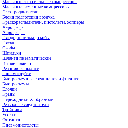
Масляные коаксиальные компрессоры
Масляные ременные компрессоры
Электродвигатели
Блоки подготовки воздуха
Краскораспылители, пистолеты, хопперы
Аэрографы
Аэрографы
Гвозди, шпильки, скобы
Гвозди
Скобы
Шпильки
Шланги пневматические
Витые шланги
Резиновые шланги
Пневмотрубки
Быстросъемные соединения и фитинги
Быстросъемы
Елочки
Краны
Переходники Х-образные
Резьбовые соединители
Тройники
Уголки
Фитинги
Пневмопистолеты