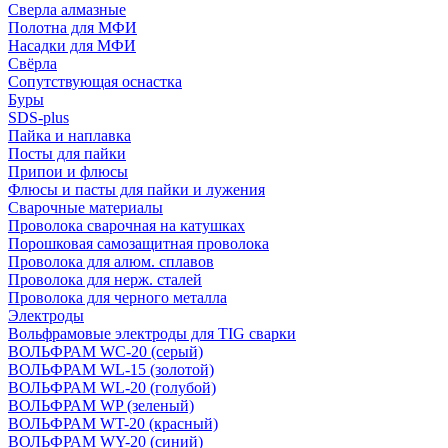
Сверла алмазные
Полотна для МФИ
Насадки для МФИ
Свёрла
Сопутствующая оснастка
Буры
SDS-plus
Пайка и наплавка
Посты для пайки
Припои и флюсы
Флюсы и пасты для пайки и лужения
Сварочные материалы
Проволока сварочная на катушках
Порошковая самозащитная проволока
Проволока для алюм. сплавов
Проволока для нерж. сталей
Проволока для черного металла
Электроды
Вольфрамовые электроды для TIG сварки
ВОЛЬФРАМ WC-20 (серый)
ВОЛЬФРАМ WL-15 (золотой)
ВОЛЬФРАМ WL-20 (голубой)
ВОЛЬФРАМ WP (зеленый)
ВОЛЬФРАМ WT-20 (красный)
ВОЛЬФРАМ WY-20 (синий)