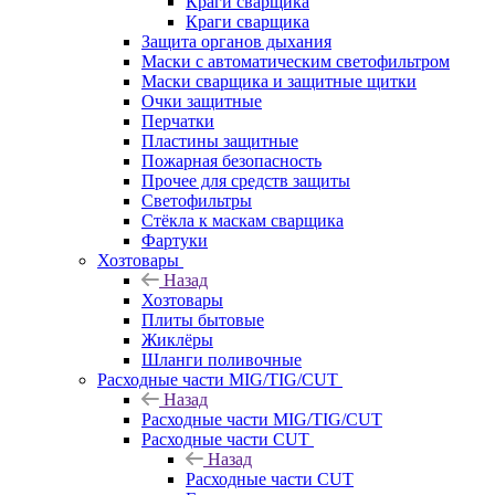
Краги сварщика
Краги сварщика
Защита органов дыхания
Маски с автоматическим светофильтром
Маски сварщика и защитные щитки
Очки защитные
Перчатки
Пластины защитные
Пожарная безопасность
Прочее для средств защиты
Светофильтры
Стёкла к маскам сварщика
Фартуки
Хозтовары
Назад
Хозтовары
Плиты бытовые
Жиклёры
Шланги поливочные
Расходные части MIG/TIG/CUT
Назад
Расходные части MIG/TIG/CUT
Расходные части CUT
Назад
Расходные части CUT