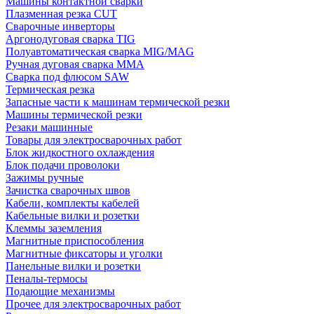
Машины контактной сварки
Плазменная резка CUT
Сварочные инверторы
Аргонодуговая сварка TIG
Полуавтоматическая сварка MIG/MAG
Ручная дуговая сварка MMA
Сварка под флюсом SAW
Термическая резка
Запасные части к машинам термической резки
Машины термической резки
Резаки машинные
Товары для электросварочных работ
Блок жидкостного охлаждения
Блок подачи проволоки
Зажимы ручные
Зачистка сварочных швов
Кабели, комплекты кабелей
Кабельные вилки и розетки
Клеммы заземления
Магнитные приспособления
Магнитные фиксаторы и уголки
Панельные вилки и розетки
Пеналы-термосы
Подающие механизмы
Прочее для электросварочных работ