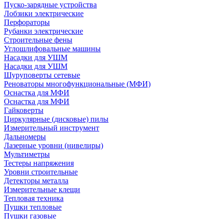
Пуско-зарядные устройства
Лобзики электрические
Перфораторы
Рубанки электрические
Строительные фены
Углошлифовальные машины
Насадки для УШМ
Насадки для УШМ
Шуруповерты сетевые
Реноваторы многофункциональные (МФИ)
Оснастка для МФИ
Оснастка для МФИ
Гайковерты
Циркулярные (дисковые) пилы
Измерительный инструмент
Дальномеры
Лазерные уровни (нивелиры)
Мультиметры
Тестеры напряжения
Уровни строительные
Детекторы металла
Измерительные клещи
Тепловая техника
Пушки тепловые
Пушки газовые