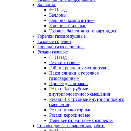
Баллоны
Назад
Баллоны
Баллоны композитные
Баллоны стальные
Газовые баллончики и картриджи
Горелки газовоздушные
Газовые горелки
Горелки газосварочные
Резаки газовые
Назад
Резаки газовые
Гайки крепления мундштуков
Наконечники к горелкам
газосварочным
Прочее для резаков
Резаки 3-х трубные
внутриголовочного смешения
Резаки 3-х трубные внутрисоплового
смешения
Резаки инжекторные
Резаки керосиновые
Узлы вентилей и ремкомплекты
Товары для газосварочных работ
Назад