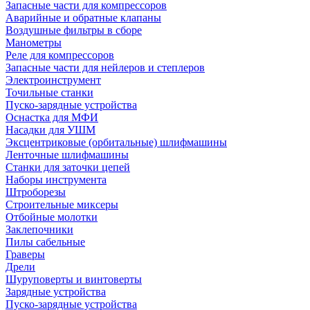
Запасные части для компрессоров
Аварийные и обратные клапаны
Воздушные фильтры в сборе
Манометры
Реле для компрессоров
Запасные части для нейлеров и степлеров
Электроинструмент
Точильные станки
Пуско-зарядные устройства
Оснастка для МФИ
Насадки для УШМ
Эксцентриковые (орбитальные) шлифмашины
Ленточные шлифмашины
Станки для заточки цепей
Наборы инструмента
Штроборезы
Строительные миксеры
Отбойные молотки
Заклепочники
Пилы сабельные
Граверы
Дрели
Шуруповерты и винтоверты
Зарядные устройства
Пуско-зарядные устройства