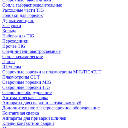
Сопла газораспределительные
Расходные части TIG
Головки для горелок
Держатели цанг
Заглушки
Кольца
Наборы для TIG
Переходники
Прочее TIG
Соединители быстросъёмные
Сопла керамические
Цанги
Штуцеры
Сварочные горелки и плазмотроны MIG/TIG/CUT
Плазмотроны CUT
Сварочные горелки MIG
Сварочные горелки TIG
Сварочное оборудование
Автоматическая сварка
Аппараты для сварки пластиковых труб
Дополнительное электросварочное оборудование
Контактная сварка
Аппараты для приварки шпилек
Клещи контактной сварки