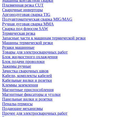
Машины контактной сварки
Плазменная резка CUT
Сварочные инверторы
Аргонодуговая сварка TIG
Полуавтоматическая сварка MIG/MAG
Ручная дуговая сварка MMA
Сварка под флюсом SAW
Термическая резка
Запасные части к машинам термической резки
Машины термической резки
Резаки машинные
Товары для электросварочных работ
Блок жидкостного охлаждения
Блок подачи проволоки
Зажимы ручные
Зачистка сварочных швов
Кабели, комплекты кабелей
Кабельные вилки и розетки
Клеммы заземления
Магнитные приспособления
Магнитные фиксаторы и уголки
Панельные вилки и розетки
Пеналы-термосы
Подающие механизмы
Прочее для электросварочных работ