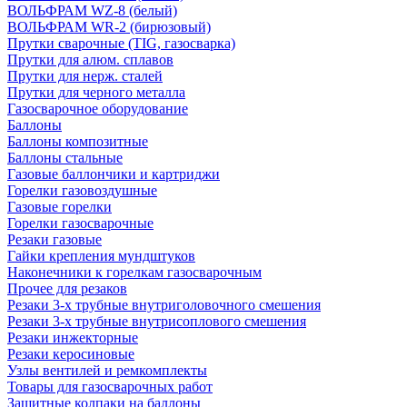
ВОЛЬФРАМ WZ-8 (белый)
ВОЛЬФРАМ WR-2 (бирюзовый)
Прутки сварочные (TIG, газосварка)
Прутки для алюм. сплавов
Прутки для нерж. сталей
Прутки для черного металла
Газосварочное оборудование
Баллоны
Баллоны композитные
Баллоны стальные
Газовые баллончики и картриджи
Горелки газовоздушные
Газовые горелки
Горелки газосварочные
Резаки газовые
Гайки крепления мундштуков
Наконечники к горелкам газосварочным
Прочее для резаков
Резаки 3-х трубные внутриголовочного смешения
Резаки 3-х трубные внутрисоплового смешения
Резаки инжекторные
Резаки керосиновые
Узлы вентилей и ремкомплекты
Товары для газосварочных работ
Защитные колпаки на баллоны