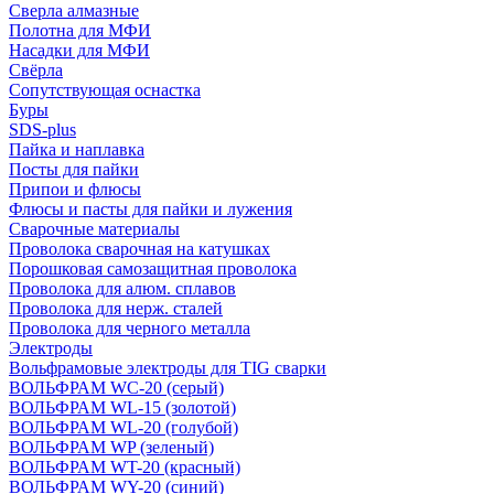
Сверла алмазные
Полотна для МФИ
Насадки для МФИ
Свёрла
Сопутствующая оснастка
Буры
SDS-plus
Пайка и наплавка
Посты для пайки
Припои и флюсы
Флюсы и пасты для пайки и лужения
Сварочные материалы
Проволока сварочная на катушках
Порошковая самозащитная проволока
Проволока для алюм. сплавов
Проволока для нерж. сталей
Проволока для черного металла
Электроды
Вольфрамовые электроды для TIG сварки
ВОЛЬФРАМ WC-20 (серый)
ВОЛЬФРАМ WL-15 (золотой)
ВОЛЬФРАМ WL-20 (голубой)
ВОЛЬФРАМ WP (зеленый)
ВОЛЬФРАМ WT-20 (красный)
ВОЛЬФРАМ WY-20 (синий)