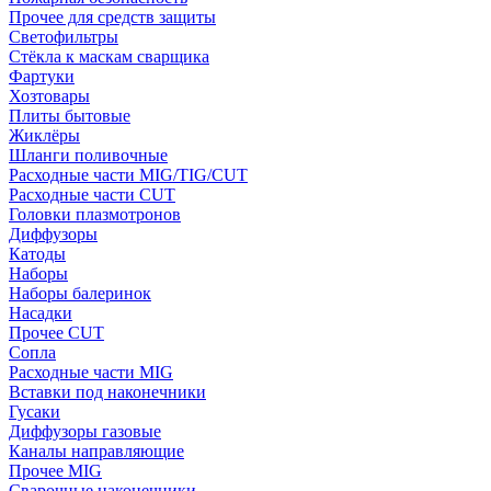
Прочее для средств защиты
Светофильтры
Стёкла к маскам сварщика
Фартуки
Хозтовары
Плиты бытовые
Жиклёры
Шланги поливочные
Расходные части MIG/TIG/CUT
Расходные части CUT
Головки плазмотронов
Диффузоры
Катоды
Наборы
Наборы балеринок
Насадки
Прочее CUT
Сопла
Расходные части MIG
Вставки под наконечники
Гусаки
Диффузоры газовые
Каналы направляющие
Прочее MIG
Сварочные наконечники