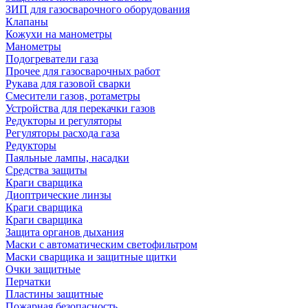
ЗИП для газосварочного оборудования
Клапаны
Кожухи на манометры
Манометры
Подогреватели газа
Прочее для газосварочных работ
Рукава для газовой сварки
Смесители газов, ротаметры
Устройства для перекачки газов
Редукторы и регуляторы
Регуляторы расхода газа
Редукторы
Паяльные лампы, насадки
Средства защиты
Краги сварщика
Диоптрические линзы
Краги сварщика
Краги сварщика
Защита органов дыхания
Маски с автоматическим светофильтром
Маски сварщика и защитные щитки
Очки защитные
Перчатки
Пластины защитные
Пожарная безопасность