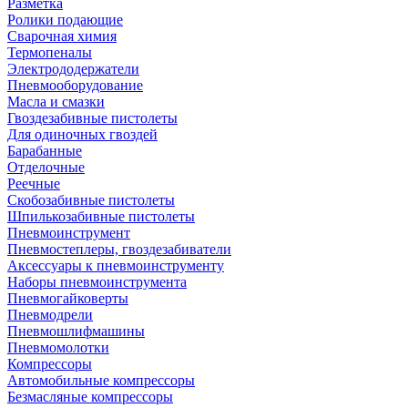
Разметка
Ролики подающие
Сварочная химия
Термопеналы
Электрододержатели
Пневмооборудование
Масла и смазки
Гвоздезабивные пистолеты
Для одиночных гвоздей
Барабанные
Отделочные
Реечные
Скобозабивные пистолеты
Шпилькозабивные пистолеты
Пневмоинструмент
Пневмостеплеры, гвоздезабиватели
Аксессуары к пневмоинструменту
Наборы пневмоинструмента
Пневмогайковерты
Пневмодрели
Пневмошлифмашины
Пневмомолотки
Компрессоры
Автомобильные компрессоры
Безмасляные компрессоры