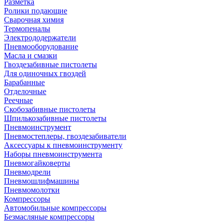
Разметка
Ролики подающие
Сварочная химия
Термопеналы
Электрододержатели
Пневмооборудование
Масла и смазки
Гвоздезабивные пистолеты
Для одиночных гвоздей
Барабанные
Отделочные
Реечные
Скобозабивные пистолеты
Шпилькозабивные пистолеты
Пневмоинструмент
Пневмостеплеры, гвоздезабиватели
Аксессуары к пневмоинструменту
Наборы пневмоинструмента
Пневмогайковерты
Пневмодрели
Пневмошлифмашины
Пневмомолотки
Компрессоры
Автомобильные компрессоры
Безмасляные компрессоры