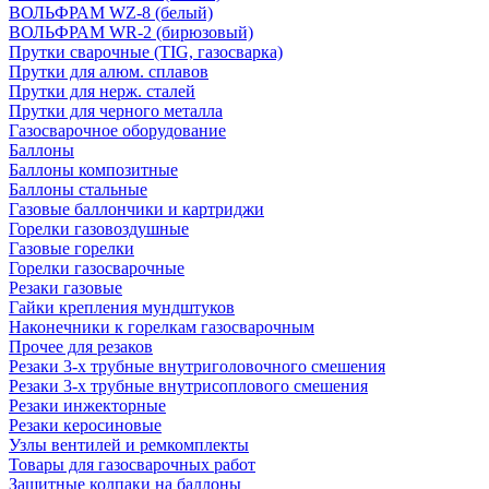
ВОЛЬФРАМ WZ-8 (белый)
ВОЛЬФРАМ WR-2 (бирюзовый)
Прутки сварочные (TIG, газосварка)
Прутки для алюм. сплавов
Прутки для нерж. сталей
Прутки для черного металла
Газосварочное оборудование
Баллоны
Баллоны композитные
Баллоны стальные
Газовые баллончики и картриджи
Горелки газовоздушные
Газовые горелки
Горелки газосварочные
Резаки газовые
Гайки крепления мундштуков
Наконечники к горелкам газосварочным
Прочее для резаков
Резаки 3-х трубные внутриголовочного смешения
Резаки 3-х трубные внутрисоплового смешения
Резаки инжекторные
Резаки керосиновые
Узлы вентилей и ремкомплекты
Товары для газосварочных работ
Защитные колпаки на баллоны