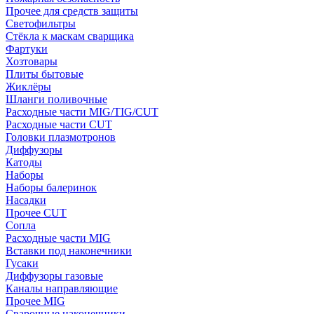
Прочее для средств защиты
Светофильтры
Стёкла к маскам сварщика
Фартуки
Хозтовары
Плиты бытовые
Жиклёры
Шланги поливочные
Расходные части MIG/TIG/CUT
Расходные части CUT
Головки плазмотронов
Диффузоры
Катоды
Наборы
Наборы балеринок
Насадки
Прочее CUT
Сопла
Расходные части MIG
Вставки под наконечники
Гусаки
Диффузоры газовые
Каналы направляющие
Прочее MIG
Сварочные наконечники