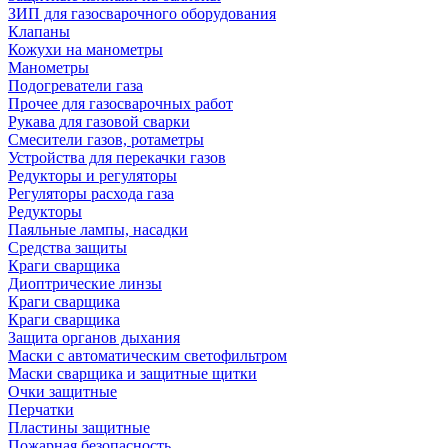
ЗИП для газосварочного оборудования
Клапаны
Кожухи на манометры
Манометры
Подогреватели газа
Прочее для газосварочных работ
Рукава для газовой сварки
Смесители газов, ротаметры
Устройства для перекачки газов
Редукторы и регуляторы
Регуляторы расхода газа
Редукторы
Паяльные лампы, насадки
Средства защиты
Краги сварщика
Диоптрические линзы
Краги сварщика
Краги сварщика
Защита органов дыхания
Маски с автоматическим светофильтром
Маски сварщика и защитные щитки
Очки защитные
Перчатки
Пластины защитные
Пожарная безопасность