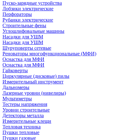
Пуско-зарядные устройства
Лобзики электрические
Перфораторы
Рубанки электрические
Строительные фены
Углошлифовальные машины
Насадки для УШМ
Насадки для УШМ
Шуруповерты сетевые
Реноваторы многофункциональные (МФИ)
Оснастка для МФИ
Оснастка для МФИ
Гайковерты
Циркулярные (дисковые) пилы
Измерительный инструмент
Дальномеры
Лазерные уровни (нивелиры)
Мультиметры
Тестеры напряжения
Уровни строительные
Детекторы металла
Измерительные клещи
Тепловая техника
Пушки тепловые
Пушки газовые