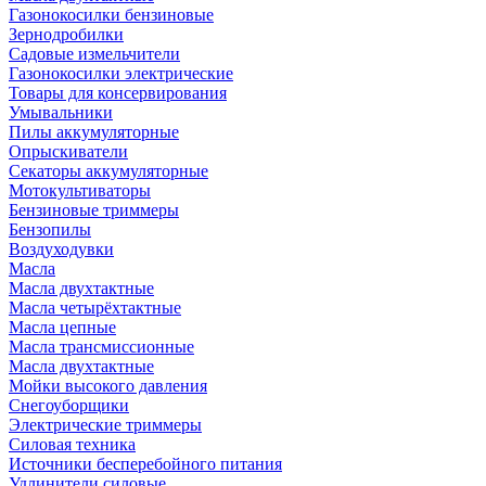
Газонокосилки бензиновые
Зернодробилки
Садовые измельчители
Газонокосилки электрические
Товары для консервирования
Умывальники
Пилы аккумуляторные
Опрыскиватели
Секаторы аккумуляторные
Мотокультиваторы
Бензиновые триммеры
Бензопилы
Воздуходувки
Масла
Масла двухтактные
Масла четырёхтактные
Масла цепные
Масла трансмиссионные
Масла двухтактные
Мойки высокого давления
Снегоуборщики
Электрические триммеры
Силовая техника
Источники бесперебойного питания
Удлинители силовые