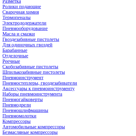
Разметка
Ролики подающие
Сварочная химия
Термопеналы
Электрододержатели
Пневмооборудование
Масла и смазки
Гвоздезабивные пистолеты
Для одиночных гвоздей
Барабанные
Отделочные
Реечные
Скобозабивные пистолеты
Шпилькозабивные пистолеты
Пневмоинструмент
Пневмостеплеры, гвоздезабиватели
Аксессуары к пневмоинструменту
Наборы пневмоинструмента
Пневмогайковерты
Пневмодрели
Пневмошлифмашины
Пневмомолотки
Компрессоры
Автомобильные компрессоры
Безмасляные компрессоры