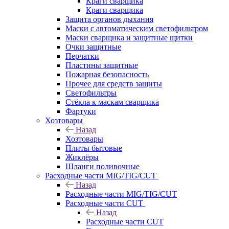
Краги сварщика
Краги сварщика
Защита органов дыхания
Маски с автоматическим светофильтром
Маски сварщика и защитные щитки
Очки защитные
Перчатки
Пластины защитные
Пожарная безопасность
Прочее для средств защиты
Светофильтры
Стёкла к маскам сварщика
Фартуки
Хозтовары
Назад
Хозтовары
Плиты бытовые
Жиклёры
Шланги поливочные
Расходные части MIG/TIG/CUT
Назад
Расходные части MIG/TIG/CUT
Расходные части CUT
Назад
Расходные части CUT