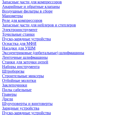
Запасные части для компрессоров
Аварийные и обратные клапаны
Воздушные фильтры в сборе
Манометры
Реле для компрессоров
Запасные части для нейлеров и степлеров
Электроинструмент
Точильные станки
Пуско-зарядные устройства
Оснастка для МФИ
Насадки для УШМ
Эксцентриковые (орбитальные) шлифмашины
Ленточные шлифмашины
Станки для заточки цепей
Наборы инструмента
Штроборезы
Строительные миксеры
Отбойные молотки
Заклепочники
Пилы сабельные
Граверы
Дрели
Шуруповерты и винтоверты
Зарядные устройства
Пуско-зарядные устройства