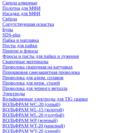
Сверла алмазные
Полотна для МФИ
Насадки для МФИ
Свёрла
Сопутствующая оснастка
Буры
SDS-plus
Пайка и наплавка
Посты для пайки
Припои и флюсы
Флюсы и пасты для пайки и лужения
Сварочные материалы
Проволока сварочная на катушках
Порошковая самозащитная проволока
Проволока для алюм. сплавов
Проволока для нерж. сталей
Проволока для черного металла
Электроды
Вольфрамовые электроды для TIG сварки
ВОЛЬФРАМ WC-20 (серый)
ВОЛЬФРАМ WL-15 (золотой)
ВОЛЬФРАМ WL-20 (голубой)
ВОЛЬФРАМ WP (зеленый)
ВОЛЬФРАМ WT-20 (красный)
ВОЛЬФРАМ WY-20 (синий)