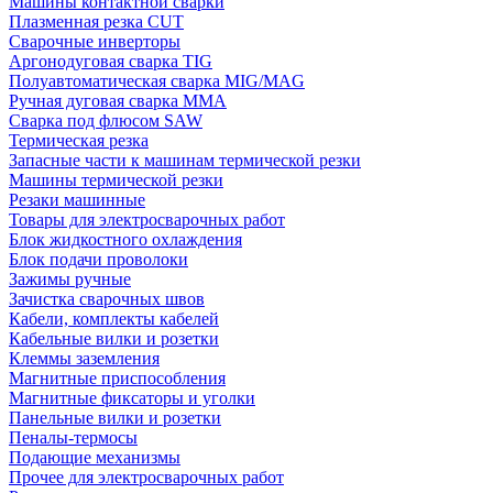
Машины контактной сварки
Плазменная резка CUT
Сварочные инверторы
Аргонодуговая сварка TIG
Полуавтоматическая сварка MIG/MAG
Ручная дуговая сварка MMA
Сварка под флюсом SAW
Термическая резка
Запасные части к машинам термической резки
Машины термической резки
Резаки машинные
Товары для электросварочных работ
Блок жидкостного охлаждения
Блок подачи проволоки
Зажимы ручные
Зачистка сварочных швов
Кабели, комплекты кабелей
Кабельные вилки и розетки
Клеммы заземления
Магнитные приспособления
Магнитные фиксаторы и уголки
Панельные вилки и розетки
Пеналы-термосы
Подающие механизмы
Прочее для электросварочных работ