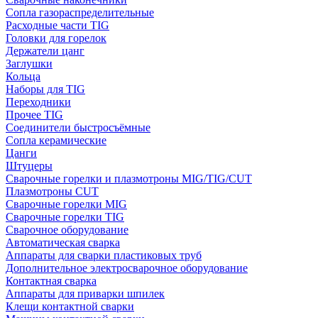
Сопла газораспределительные
Расходные части TIG
Головки для горелок
Держатели цанг
Заглушки
Кольца
Наборы для TIG
Переходники
Прочее TIG
Соединители быстросъёмные
Сопла керамические
Цанги
Штуцеры
Сварочные горелки и плазмотроны MIG/TIG/CUT
Плазмотроны CUT
Сварочные горелки MIG
Сварочные горелки TIG
Сварочное оборудование
Автоматическая сварка
Аппараты для сварки пластиковых труб
Дополнительное электросварочное оборудование
Контактная сварка
Аппараты для приварки шпилек
Клещи контактной сварки