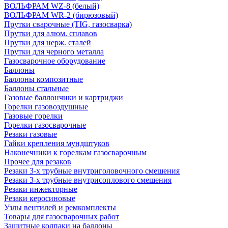
ВОЛЬФРАМ WZ-8 (белый)
ВОЛЬФРАМ WR-2 (бирюзовый)
Прутки сварочные (TIG, газосварка)
Прутки для алюм. сплавов
Прутки для нерж. сталей
Прутки для черного металла
Газосварочное оборудование
Баллоны
Баллоны композитные
Баллоны стальные
Газовые баллончики и картриджи
Горелки газовоздушные
Газовые горелки
Горелки газосварочные
Резаки газовые
Гайки крепления мундштуков
Наконечники к горелкам газосварочным
Прочее для резаков
Резаки 3-х трубные внутриголовочного смешения
Резаки 3-х трубные внутрисоплового смешения
Резаки инжекторные
Резаки керосиновые
Узлы вентилей и ремкомплекты
Товары для газосварочных работ
Защитные колпаки на баллоны