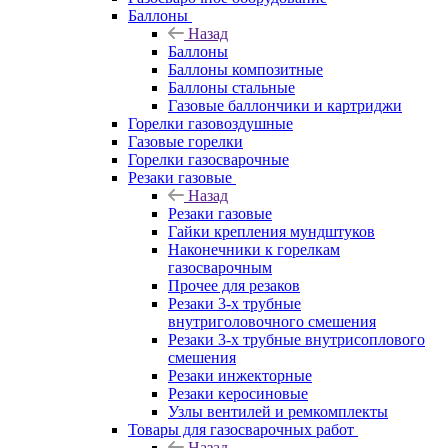
Баллоны
Назад
Баллоны
Баллоны композитные
Баллоны стальные
Газовые баллончики и картриджи
Горелки газовоздушные
Газовые горелки
Горелки газосварочные
Резаки газовые
Назад
Резаки газовые
Гайки крепления мундштуков
Наконечники к горелкам
газосварочным
Прочее для резаков
Резаки 3-х трубные
внутриголовочного смешения
Резаки 3-х трубные внутрисоплового
смешения
Резаки инжекторные
Резаки керосиновые
Узлы вентилей и ремкомплекты
Товары для газосварочных работ
Назад