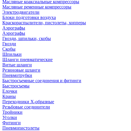
Масляные коаксиальные компрессоры
Масляные ременные компрессоры
Электродвигатели
Блоки подготовки воздуха
Краскораспылители, пистолеты, хопперы
Аэрографы
Аэрографы
Гвозди, шпильки, скобы
Гвозди
Скобы
Шпильки
Шланги пневматические
Витые шланги
Резиновые шланги
Пневмотрубки
Быстросъемные соединения и фитинги
Быстросъемы
Елочки
Краны
Переходники Х-образные
Резьбовые соединители
Тройники
Уголки
Фитинги
Пневмопистолеты