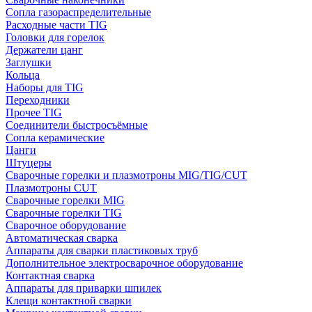
Сопла газораспределительные
Расходные части TIG
Головки для горелок
Держатели цанг
Заглушки
Кольца
Наборы для TIG
Переходники
Прочее TIG
Соединители быстросъёмные
Сопла керамические
Цанги
Штуцеры
Сварочные горелки и плазмотроны MIG/TIG/CUT
Плазмотроны CUT
Сварочные горелки MIG
Сварочные горелки TIG
Сварочное оборудование
Автоматическая сварка
Аппараты для сварки пластиковых труб
Дополнительное электросварочное оборудование
Контактная сварка
Аппараты для приварки шпилек
Клещи контактной сварки