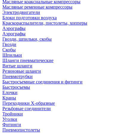
Масляные коаксиальные компрессоры
Масляные ременные компрессоры
Электродвигатели
Блоки подготовки воздуха
Краскораспылители, пистолеты, хопперы
Аэрографы
Аэрографы
Гвозди, шпильки, скобы
Гвозди
Скобы
Шпильки
Шланги пневматические
Витые шланги
Резиновые шланги
Пневмотрубки
Быстросъемные соединения и фитинги
Быстросъемы
Елочки
Краны
Переходники Х-образные
Резьбовые соединители
Тройники
Уголки
Фитинги
Пневмопистолеты