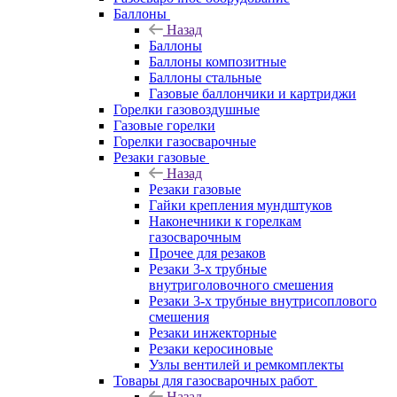
Баллоны
Назад
Баллоны
Баллоны композитные
Баллоны стальные
Газовые баллончики и картриджи
Горелки газовоздушные
Газовые горелки
Горелки газосварочные
Резаки газовые
Назад
Резаки газовые
Гайки крепления мундштуков
Наконечники к горелкам
газосварочным
Прочее для резаков
Резаки 3-х трубные
внутриголовочного смешения
Резаки 3-х трубные внутрисоплового
смешения
Резаки инжекторные
Резаки керосиновые
Узлы вентилей и ремкомплекты
Товары для газосварочных работ
Назад