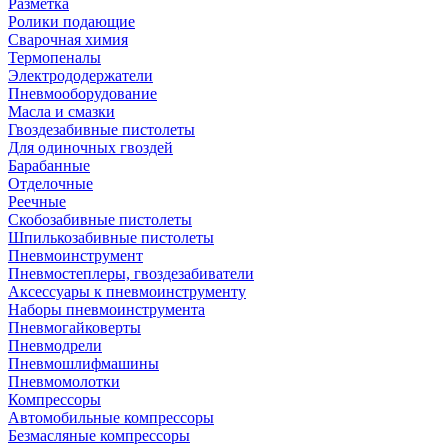
Разметка
Ролики подающие
Сварочная химия
Термопеналы
Электрододержатели
Пневмооборудование
Масла и смазки
Гвоздезабивные пистолеты
Для одиночных гвоздей
Барабанные
Отделочные
Реечные
Скобозабивные пистолеты
Шпилькозабивные пистолеты
Пневмоинструмент
Пневмостеплеры, гвоздезабиватели
Аксессуары к пневмоинструменту
Наборы пневмоинструмента
Пневмогайковерты
Пневмодрели
Пневмошлифмашины
Пневмомолотки
Компрессоры
Автомобильные компрессоры
Безмасляные компрессоры