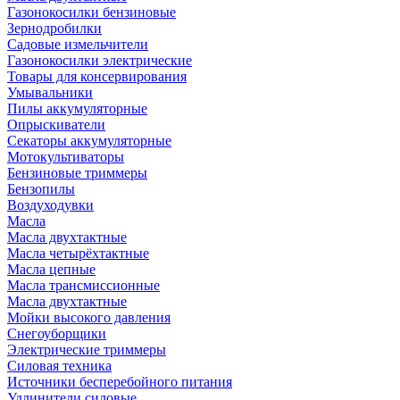
Газонокосилки бензиновые
Зернодробилки
Садовые измельчители
Газонокосилки электрические
Товары для консервирования
Умывальники
Пилы аккумуляторные
Опрыскиватели
Секаторы аккумуляторные
Мотокультиваторы
Бензиновые триммеры
Бензопилы
Воздуходувки
Масла
Масла двухтактные
Масла четырёхтактные
Масла цепные
Масла трансмиссионные
Масла двухтактные
Мойки высокого давления
Снегоуборщики
Электрические триммеры
Силовая техника
Источники бесперебойного питания
Удлинители силовые