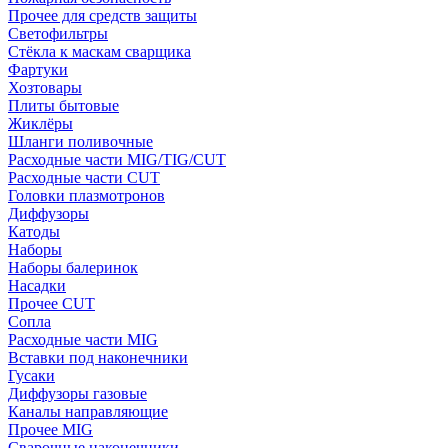
Прочее для средств защиты
Светофильтры
Стёкла к маскам сварщика
Фартуки
Хозтовары
Плиты бытовые
Жиклёры
Шланги поливочные
Расходные части MIG/TIG/CUT
Расходные части CUT
Головки плазмотронов
Диффузоры
Катоды
Наборы
Наборы балеринок
Насадки
Прочее CUT
Сопла
Расходные части MIG
Вставки под наконечники
Гусаки
Диффузоры газовые
Каналы направляющие
Прочее MIG
Сварочные наконечники