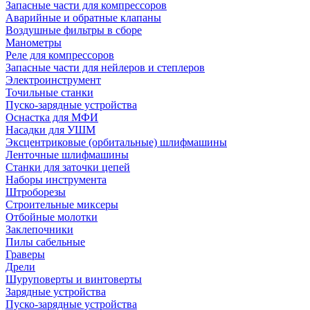
Запасные части для компрессоров
Аварийные и обратные клапаны
Воздушные фильтры в сборе
Манометры
Реле для компрессоров
Запасные части для нейлеров и степлеров
Электроинструмент
Точильные станки
Пуско-зарядные устройства
Оснастка для МФИ
Насадки для УШМ
Эксцентриковые (орбитальные) шлифмашины
Ленточные шлифмашины
Станки для заточки цепей
Наборы инструмента
Штроборезы
Строительные миксеры
Отбойные молотки
Заклепочники
Пилы сабельные
Граверы
Дрели
Шуруповерты и винтоверты
Зарядные устройства
Пуско-зарядные устройства