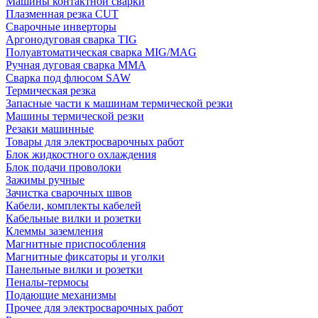
Машины контактной сварки
Плазменная резка CUT
Сварочные инверторы
Аргонодуговая сварка TIG
Полуавтоматическая сварка MIG/MAG
Ручная дуговая сварка MMA
Сварка под флюсом SAW
Термическая резка
Запасные части к машинам термической резки
Машины термической резки
Резаки машинные
Товары для электросварочных работ
Блок жидкостного охлаждения
Блок подачи проволоки
Зажимы ручные
Зачистка сварочных швов
Кабели, комплекты кабелей
Кабельные вилки и розетки
Клеммы заземления
Магнитные приспособления
Магнитные фиксаторы и уголки
Панельные вилки и розетки
Пеналы-термосы
Подающие механизмы
Прочее для электросварочных работ