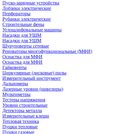
Пуско-зарядные устройства
Лобзики электрические
Перфораторы
Рубанки электрические
Строительные фены
Углошлифовальные машины
Насадки для УШМ
Насадки для УШМ
Шуруповерты сетевые
Реноваторы многофункциональные (МФИ)
Оснастка для МФИ
Оснастка для МФИ
Гайковерты
Циркулярные (дисковые) пилы
Измерительный инструмент
Дальномеры
Лазерные уровни (нивелиры)
Мультиметры
Тестеры напряжения
Уровни строительные
Детекторы металла
Измерительные клещи
Тепловая техника
Пушки тепловые
Пушки газовые