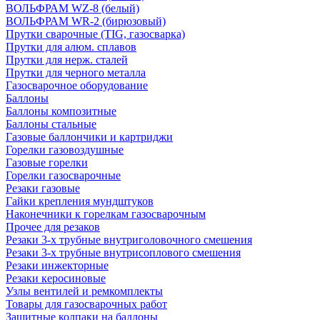
ВОЛЬФРАМ WZ-8 (белый)
ВОЛЬФРАМ WR-2 (бирюзовый)
Прутки сварочные (TIG, газосварка)
Прутки для алюм. сплавов
Прутки для нерж. сталей
Прутки для черного металла
Газосварочное оборудование
Баллоны
Баллоны композитные
Баллоны стальные
Газовые баллончики и картриджи
Горелки газовоздушные
Газовые горелки
Горелки газосварочные
Резаки газовые
Гайки крепления мундштуков
Наконечники к горелкам газосварочным
Прочее для резаков
Резаки 3-х трубные внутриголовочного смешения
Резаки 3-х трубные внутрисоплового смешения
Резаки инжекторные
Резаки керосиновые
Узлы вентилей и ремкомплекты
Товары для газосварочных работ
Защитные колпаки на баллоны