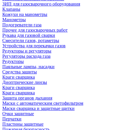
ЗИП для газосварочного оборудования
Клапаны
Кожухи на манометры
Манометры
Подогреватели газа
Прочее для газосварочных работ
Рукава для газовой сварки
Смесители газов, ротаметры
Устройства для перекачки газов
Редукторы и регуляторы
Регуляторы расхода газа
Редукторы
Паяльные лампы, насадки
Средства защиты
Краги сварщика
Диоптрические линзы
Краги сварщика
Краги сварщика
Защита органов дыхания
Маски с автоматическим светофильтром
Маски сварщика и защитные щитки
Очки защитные
Перчатки
Пластины защитные
Пожарная безопасность