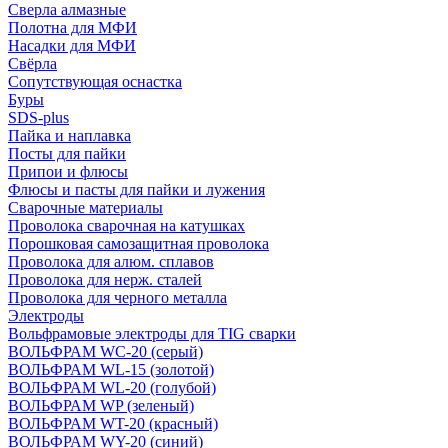
Сверла алмазные
Полотна для МФИ
Насадки для МФИ
Свёрла
Сопутствующая оснастка
Буры
SDS-plus
Пайка и наплавка
Посты для пайки
Припои и флюсы
Флюсы и пасты для пайки и лужения
Сварочные материалы
Проволока сварочная на катушках
Порошковая самозащитная проволока
Проволока для алюм. сплавов
Проволока для нерж. сталей
Проволока для черного металла
Электроды
Вольфрамовые электроды для TIG сварки
ВОЛЬФРАМ WC-20 (серый)
ВОЛЬФРАМ WL-15 (золотой)
ВОЛЬФРАМ WL-20 (голубой)
ВОЛЬФРАМ WP (зеленый)
ВОЛЬФРАМ WT-20 (красный)
ВОЛЬФРАМ WY-20 (синий)