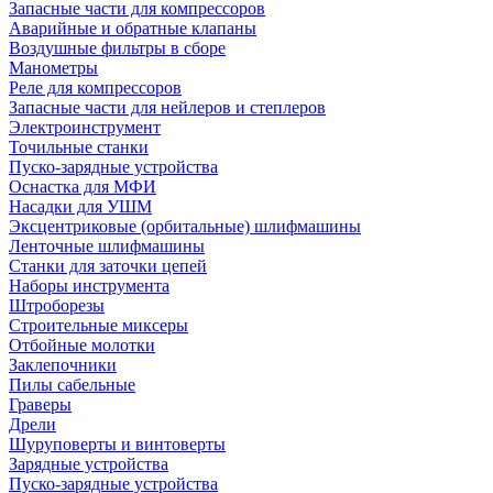
Запасные части для компрессоров
Аварийные и обратные клапаны
Воздушные фильтры в сборе
Манометры
Реле для компрессоров
Запасные части для нейлеров и степлеров
Электроинструмент
Точильные станки
Пуско-зарядные устройства
Оснастка для МФИ
Насадки для УШМ
Эксцентриковые (орбитальные) шлифмашины
Ленточные шлифмашины
Станки для заточки цепей
Наборы инструмента
Штроборезы
Строительные миксеры
Отбойные молотки
Заклепочники
Пилы сабельные
Граверы
Дрели
Шуруповерты и винтоверты
Зарядные устройства
Пуско-зарядные устройства