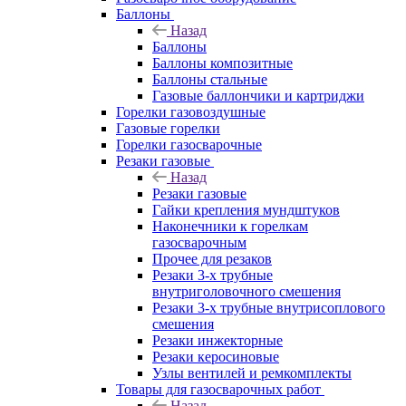
Баллоны
Назад
Баллоны
Баллоны композитные
Баллоны стальные
Газовые баллончики и картриджи
Горелки газовоздушные
Газовые горелки
Горелки газосварочные
Резаки газовые
Назад
Резаки газовые
Гайки крепления мундштуков
Наконечники к горелкам
газосварочным
Прочее для резаков
Резаки 3-х трубные
внутриголовочного смешения
Резаки 3-х трубные внутрисоплового
смешения
Резаки инжекторные
Резаки керосиновые
Узлы вентилей и ремкомплекты
Товары для газосварочных работ
Назад