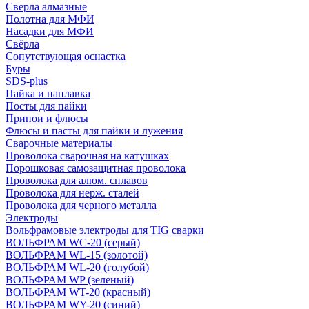
Сверла алмазные
Полотна для МФИ
Насадки для МФИ
Свёрла
Сопутствующая оснастка
Буры
SDS-plus
Пайка и наплавка
Посты для пайки
Припои и флюсы
Флюсы и пасты для пайки и лужения
Сварочные материалы
Проволока сварочная на катушках
Порошковая самозащитная проволока
Проволока для алюм. сплавов
Проволока для нерж. сталей
Проволока для черного металла
Электроды
Вольфрамовые электроды для TIG сварки
ВОЛЬФРАМ WC-20 (серый)
ВОЛЬФРАМ WL-15 (золотой)
ВОЛЬФРАМ WL-20 (голубой)
ВОЛЬФРАМ WP (зеленый)
ВОЛЬФРАМ WT-20 (красный)
ВОЛЬФРАМ WY-20 (синий)