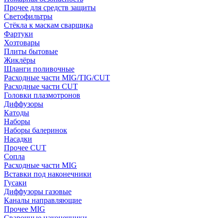
Прочее для средств защиты
Светофильтры
Стёкла к маскам сварщика
Фартуки
Хозтовары
Плиты бытовые
Жиклёры
Шланги поливочные
Расходные части MIG/TIG/CUT
Расходные части CUT
Головки плазмотронов
Диффузоры
Катоды
Наборы
Наборы балеринок
Насадки
Прочее CUT
Сопла
Расходные части MIG
Вставки под наконечники
Гусаки
Диффузоры газовые
Каналы направляющие
Прочее MIG
Сварочные наконечники