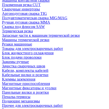
Машины контактной сварки
Плазменная резка CUT
Сварочные инверторы
Аргонодуговая сварка TIG
Полуавтоматическая сварка MIG/MAG
Ручная дуговая сварка MMA
Сварка под флюсом SAW
Термическая резка
Запасные части к машинам термической резки
Машины термической резки
Резаки машинные
Товары для электросварочных работ
Блок жидкостного охлаждения
Блок подачи проволоки
Зажимы ручные
Зачистка сварочных швов
Кабели, комплекты кабелей
Кабельные вилки и розетки
Клеммы заземления
Магнитные приспособления
Магнитные фиксаторы и уголки
Панельные вилки и розетки
Пеналы-термосы
Подающие механизмы
Прочее для электросварочных работ