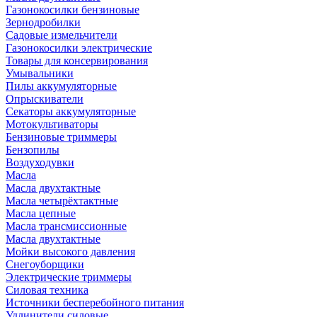
Газонокосилки бензиновые
Зернодробилки
Садовые измельчители
Газонокосилки электрические
Товары для консервирования
Умывальники
Пилы аккумуляторные
Опрыскиватели
Секаторы аккумуляторные
Мотокультиваторы
Бензиновые триммеры
Бензопилы
Воздуходувки
Масла
Масла двухтактные
Масла четырёхтактные
Масла цепные
Масла трансмиссионные
Масла двухтактные
Мойки высокого давления
Снегоуборщики
Электрические триммеры
Силовая техника
Источники бесперебойного питания
Удлинители силовые