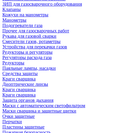
ЗИП для газосварочного оборудования
Клапаны
Кожухи на манометры
Манометры
Подогреватели газа
Прочее для газосварочных работ
Рукава для газовой сварки
Смесители газов, ротаметры
Устройства для перекачки газов
Редукторы и регуляторы
Регуляторы расхода газа
Редукторы
Паяльные лампы, насадки
Средства защиты
Краги сварщика
Диоптрические линзы
Краги сварщика
Краги сварщика
Защита органов дыхания
Маски с автоматическим светофильтром
Маски сварщика и защитные щитки
Очки защитные
Перчатки
Пластины защитные
Пожарная безопасность