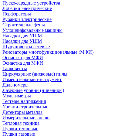
Пуско-зарядные устройства
Лобзики электрические
Перфораторы
Рубанки электрические
Строительные фены
Углошлифовальные машины
Насадки для УШМ
Насадки для УШМ
Шуруповерты сетевые
Реноваторы многофункциональные (МФИ)
Оснастка для МФИ
Оснастка для МФИ
Гайковерты
Циркулярные (дисковые) пилы
Измерительный инструмент
Дальномеры
Лазерные уровни (нивелиры)
Мультиметры
Тестеры напряжения
Уровни строительные
Детекторы металла
Измерительные клещи
Тепловая техника
Пушки тепловые
Пушки газовые