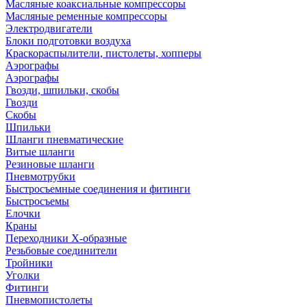
Масляные коаксиальные компрессоры
Масляные ременные компрессоры
Электродвигатели
Блоки подготовки воздуха
Краскораспылители, пистолеты, хопперы
Аэрографы
Аэрографы
Гвозди, шпильки, скобы
Гвозди
Скобы
Шпильки
Шланги пневматические
Витые шланги
Резиновые шланги
Пневмотрубки
Быстросъемные соединения и фитинги
Быстросъемы
Елочки
Краны
Переходники Х-образные
Резьбовые соединители
Тройники
Уголки
Фитинги
Пневмопистолеты