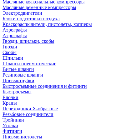
Масляные коаксиальные компрессоры
Масляные ременные компрессоры
Электродвигатели
Блоки подготовки воздуха
Краскораспылители, пистолеты, хопперы
Аэрографы
Аэрографы
Гвозди, шпильки, скобы
Гвозди
Скобы
Шпильки
Шланги пневматические
Витые шланги
Резиновые шланги
Пневмотрубки
Быстросъемные соединения и фитинги
Быстросъемы
Елочки
Краны
Переходники Х-образные
Резьбовые соединители
Тройники
Уголки
Фитинги
Пневмопистолеты