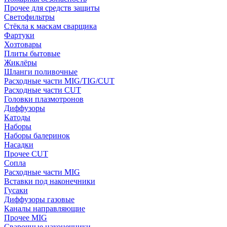
Прочее для средств защиты
Светофильтры
Стёкла к маскам сварщика
Фартуки
Хозтовары
Плиты бытовые
Жиклёры
Шланги поливочные
Расходные части MIG/TIG/CUT
Расходные части CUT
Головки плазмотронов
Диффузоры
Катоды
Наборы
Наборы балеринок
Насадки
Прочее CUT
Сопла
Расходные части MIG
Вставки под наконечники
Гусаки
Диффузоры газовые
Каналы направляющие
Прочее MIG
Сварочные наконечники