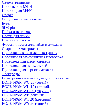
Сверла алмазные
Полотна для МФИ
Насадки для МФИ
Свёрла
Сопутствующая оснастка
Буры
SDS-plus
Пайка и наплавка
Посты для пайки
Припои и флюсы
Флюсы и пасты для пайки и лужения
Сварочные материалы
Проволока сварочная на катушках
Порошковая самозащитная проволока
Проволока для алюм. сплавов
Проволока для нерж. сталей
Проволока для черного металла
Электроды
Вольфрамовые электроды для TIG сварки
ВОЛЬФРАМ WC-20 (серый)
ВОЛЬФРАМ WL-15 (золотой)
ВОЛЬФРАМ WL-20 (голубой)
ВОЛЬФРАМ WP (зеленый)
ВОЛЬФРАМ WT-20 (красный)
ВОЛЬФРАМ WY-20 (синий)