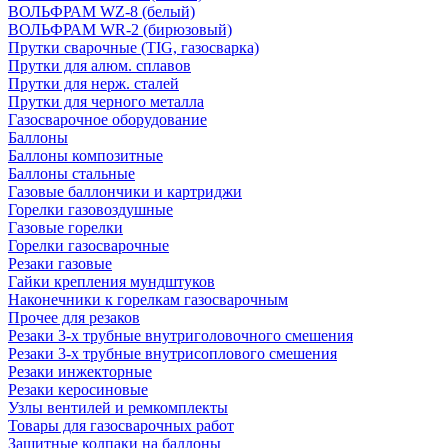
ВОЛЬФРАМ WZ-8 (белый)
ВОЛЬФРАМ WR-2 (бирюзовый)
Прутки сварочные (TIG, газосварка)
Прутки для алюм. сплавов
Прутки для нерж. сталей
Прутки для черного металла
Газосварочное оборудование
Баллоны
Баллоны композитные
Баллоны стальные
Газовые баллончики и картриджи
Горелки газовоздушные
Газовые горелки
Горелки газосварочные
Резаки газовые
Гайки крепления мундштуков
Наконечники к горелкам газосварочным
Прочее для резаков
Резаки 3-х трубные внутриголовочного смешения
Резаки 3-х трубные внутрисоплового смешения
Резаки инжекторные
Резаки керосиновые
Узлы вентилей и ремкомплекты
Товары для газосварочных работ
Защитные колпаки на баллоны