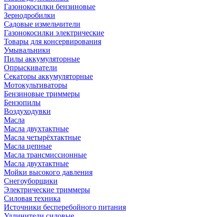
Газонокосилки бензиновые
Зернодробилки
Садовые измельчители
Газонокосилки электрические
Товары для консервирования
Умывальники
Пилы аккумуляторные
Опрыскиватели
Секаторы аккумуляторные
Мотокультиваторы
Бензиновые триммеры
Бензопилы
Воздуходувки
Масла
Масла двухтактные
Масла четырёхтактные
Масла цепные
Масла трансмиссионные
Масла двухтактные
Мойки высокого давления
Снегоуборщики
Электрические триммеры
Силовая техника
Источники бесперебойного питания
Удлинители силовые