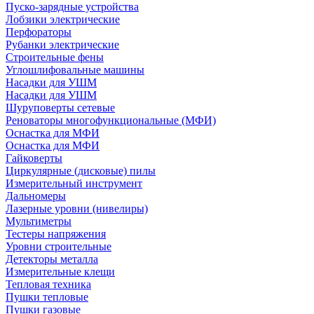
Пуско-зарядные устройства
Лобзики электрические
Перфораторы
Рубанки электрические
Строительные фены
Углошлифовальные машины
Насадки для УШМ
Насадки для УШМ
Шуруповерты сетевые
Реноваторы многофункциональные (МФИ)
Оснастка для МФИ
Оснастка для МФИ
Гайковерты
Циркулярные (дисковые) пилы
Измерительный инструмент
Дальномеры
Лазерные уровни (нивелиры)
Мультиметры
Тестеры напряжения
Уровни строительные
Детекторы металла
Измерительные клещи
Тепловая техника
Пушки тепловые
Пушки газовые