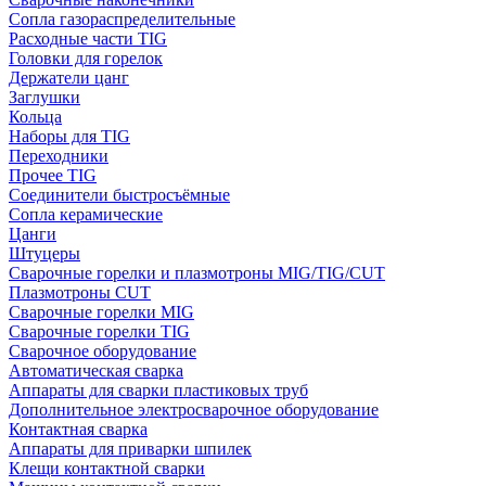
Сопла газораспределительные
Расходные части TIG
Головки для горелок
Держатели цанг
Заглушки
Кольца
Наборы для TIG
Переходники
Прочее TIG
Соединители быстросъёмные
Сопла керамические
Цанги
Штуцеры
Сварочные горелки и плазмотроны MIG/TIG/CUT
Плазмотроны CUT
Сварочные горелки MIG
Сварочные горелки TIG
Сварочное оборудование
Автоматическая сварка
Аппараты для сварки пластиковых труб
Дополнительное электросварочное оборудование
Контактная сварка
Аппараты для приварки шпилек
Клещи контактной сварки