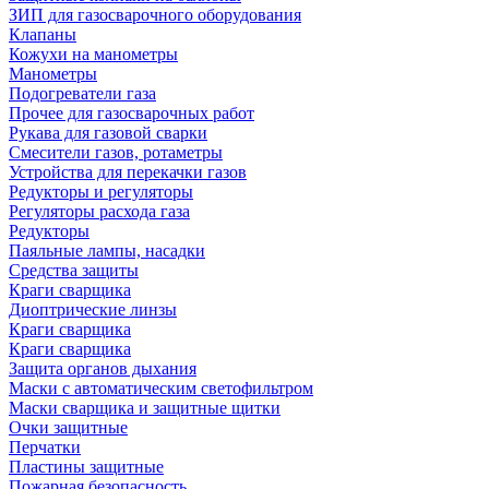
ЗИП для газосварочного оборудования
Клапаны
Кожухи на манометры
Манометры
Подогреватели газа
Прочее для газосварочных работ
Рукава для газовой сварки
Смесители газов, ротаметры
Устройства для перекачки газов
Редукторы и регуляторы
Регуляторы расхода газа
Редукторы
Паяльные лампы, насадки
Средства защиты
Краги сварщика
Диоптрические линзы
Краги сварщика
Краги сварщика
Защита органов дыхания
Маски с автоматическим светофильтром
Маски сварщика и защитные щитки
Очки защитные
Перчатки
Пластины защитные
Пожарная безопасность