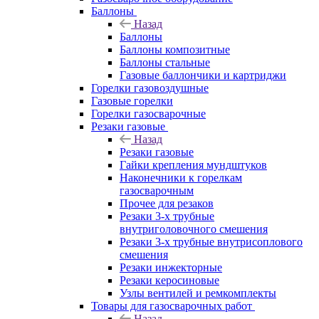
Баллоны
Назад
Баллоны
Баллоны композитные
Баллоны стальные
Газовые баллончики и картриджи
Горелки газовоздушные
Газовые горелки
Горелки газосварочные
Резаки газовые
Назад
Резаки газовые
Гайки крепления мундштуков
Наконечники к горелкам
газосварочным
Прочее для резаков
Резаки 3-х трубные
внутриголовочного смешения
Резаки 3-х трубные внутрисоплового
смешения
Резаки инжекторные
Резаки керосиновые
Узлы вентилей и ремкомплекты
Товары для газосварочных работ
Назад