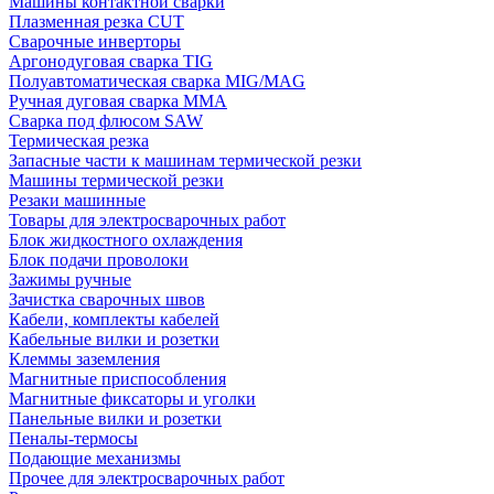
Машины контактной сварки
Плазменная резка CUT
Сварочные инверторы
Аргонодуговая сварка TIG
Полуавтоматическая сварка MIG/MAG
Ручная дуговая сварка MMA
Сварка под флюсом SAW
Термическая резка
Запасные части к машинам термической резки
Машины термической резки
Резаки машинные
Товары для электросварочных работ
Блок жидкостного охлаждения
Блок подачи проволоки
Зажимы ручные
Зачистка сварочных швов
Кабели, комплекты кабелей
Кабельные вилки и розетки
Клеммы заземления
Магнитные приспособления
Магнитные фиксаторы и уголки
Панельные вилки и розетки
Пеналы-термосы
Подающие механизмы
Прочее для электросварочных работ