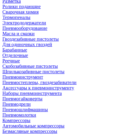
Разметка
Ролики подающие
Сварочная химия
Термопеналы
Электрододержатели
Пневмооборудование
Масла и смазки
Гвоздезабивные пистолеты
Для одиночных гвоздей
Барабанные
Отделочные
Реечные
Скобозабивные пистолеты
Шпилькозабивные пистолеты
Пневмоинструмент
Пневмостеплеры, гвоздезабиватели
Аксессуары к пневмоинструменту
Наборы пневмоинструмента
Пневмогайковерты
Пневмодрели
Пневмошлифмашины
Пневмомолотки
Компрессоры
Автомобильные компрессоры
Безмасляные компрессоры