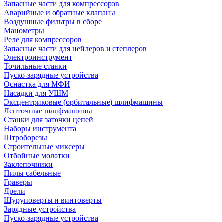
Запасные части для компрессоров
Аварийные и обратные клапаны
Воздушные фильтры в сборе
Манометры
Реле для компрессоров
Запасные части для нейлеров и степлеров
Электроинструмент
Точильные станки
Пуско-зарядные устройства
Оснастка для МФИ
Насадки для УШМ
Эксцентриковые (орбитальные) шлифмашины
Ленточные шлифмашины
Станки для заточки цепей
Наборы инструмента
Штроборезы
Строительные миксеры
Отбойные молотки
Заклепочники
Пилы сабельные
Граверы
Дрели
Шуруповерты и винтоверты
Зарядные устройства
Пуско-зарядные устройства