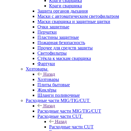
Краги сварщика
Краги сварщика
Защита органов дыхания
Маски с автоматическим светофильтром
Маски сварщика и защитные щитки
Очки защитные
Перчатки
Пластины защитные
Пожарная безопасность
Прочее для средств защиты
Светофильтры
Стёкла к маскам сварщика
Фартуки
Хозтовары
Назад
Хозтовары
Плиты бытовые
Жиклёры
Шланги поливочные
Расходные части MIG/TIG/CUT
Назад
Расходные части MIG/TIG/CUT
Расходные части CUT
Назад
Расходные части CUT