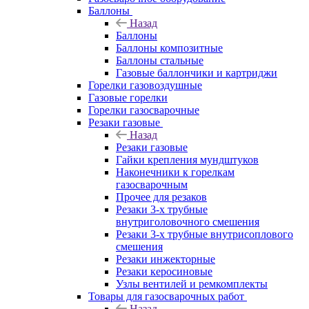
Баллоны
Назад
Баллоны
Баллоны композитные
Баллоны стальные
Газовые баллончики и картриджи
Горелки газовоздушные
Газовые горелки
Горелки газосварочные
Резаки газовые
Назад
Резаки газовые
Гайки крепления мундштуков
Наконечники к горелкам
газосварочным
Прочее для резаков
Резаки 3-х трубные
внутриголовочного смешения
Резаки 3-х трубные внутрисоплового
смешения
Резаки инжекторные
Резаки керосиновые
Узлы вентилей и ремкомплекты
Товары для газосварочных работ
Назад