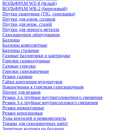
ВОЛЬФРАМ WZ-8 (белый)
ВОЛЬФРАМ WR-2 (бирюзовый)
Прутки сварочные (TIG, газосварка)
Прутки для алюм. сплавов
Прутки для нерж. сталей
Прутки для черного металла
Газосварочное оборудование
Баллоны
Баллоны композитные
Баллоны стальные
Газовые баллончики и картриджи
Горелки газовоздушные
Газовые горелки
Горелки газосварочные
Резаки газовые
Гайки крепления мундштуков
Наконечники к горелкам газосварочным
Прочее для резаков
Резаки 3-х трубные внутриголовочного смешения
Резаки 3-х трубные внутрисоплового смешения
Резаки инжекторные
Резаки керосиновые
Узлы вентилей и ремкомплекты
Товары для газосварочных работ
Защитные колпаки на баллоны