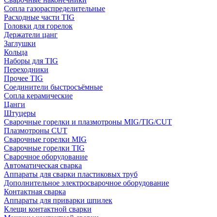
Сопла газораспределительные
Расходные части TIG
Головки для горелок
Держатели цанг
Заглушки
Кольца
Наборы для TIG
Переходники
Прочее TIG
Соединители быстросъёмные
Сопла керамические
Цанги
Штуцеры
Сварочные горелки и плазмотроны MIG/TIG/CUT
Плазмотроны CUT
Сварочные горелки MIG
Сварочные горелки TIG
Сварочное оборудование
Автоматическая сварка
Аппараты для сварки пластиковых труб
Дополнительное электросварочное оборудование
Контактная сварка
Аппараты для приварки шпилек
Клещи контактной сварки