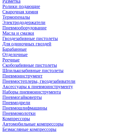
Разметка
Ролики подающие
Сварочная химия
Термопеналы
Электрододержатели
Пневмооборудование
Масла и смазки
Гвоздезабивные пистолеты
Для одиночных гвоздей
Барабанные
Отделочные
Реечные
Скобозабивные пистолеты
Шпилькозабивные пистолеты
Пневмоинструмент
Пневмостеплеры, гвоздезабиватели
Аксессуары к пневмоинструменту
Наборы пневмоинструмента
Пневмогайковерты
Пневмодрели
Пневмошлифмашины
Пневмомолотки
Компрессоры
Автомобильные компрессоры
Безмасляные компрессоры