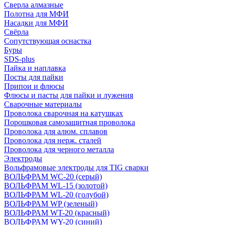
Сверла алмазные
Полотна для МФИ
Насадки для МФИ
Свёрла
Сопутствующая оснастка
Буры
SDS-plus
Пайка и наплавка
Посты для пайки
Припои и флюсы
Флюсы и пасты для пайки и лужения
Сварочные материалы
Проволока сварочная на катушках
Порошковая самозащитная проволока
Проволока для алюм. сплавов
Проволока для нерж. сталей
Проволока для черного металла
Электроды
Вольфрамовые электроды для TIG сварки
ВОЛЬФРАМ WC-20 (серый)
ВОЛЬФРАМ WL-15 (золотой)
ВОЛЬФРАМ WL-20 (голубой)
ВОЛЬФРАМ WP (зеленый)
ВОЛЬФРАМ WT-20 (красный)
ВОЛЬФРАМ WY-20 (синий)