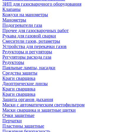
ЗИП для газосварочного оборудования
Клапаны
Кожухи на манометры
Манометры
Подогреватели газа
Прочее для газосварочных работ
Рукава для газовой сварки
Смесители газов, ротаметры
Устройства для перекачки газов
Редукторы и регуляторы
Регуляторы расхода газа
Редукторы
Паяльные лампы, насадки
Средства защиты
Краги сварщика
Диоптрические линзы
Краги сварщика
Краги сварщика
Защита органов дыхания
Маски с автоматическим светофильтром
Маски сварщика и защитные щитки
Очки защитные
Перчатки
Пластины защитные
Пожарная безопасность