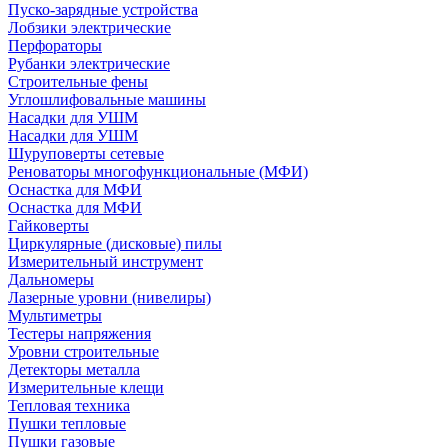
Пуско-зарядные устройства
Лобзики электрические
Перфораторы
Рубанки электрические
Строительные фены
Углошлифовальные машины
Насадки для УШМ
Насадки для УШМ
Шуруповерты сетевые
Реноваторы многофункциональные (МФИ)
Оснастка для МФИ
Оснастка для МФИ
Гайковерты
Циркулярные (дисковые) пилы
Измерительный инструмент
Дальномеры
Лазерные уровни (нивелиры)
Мультиметры
Тестеры напряжения
Уровни строительные
Детекторы металла
Измерительные клещи
Тепловая техника
Пушки тепловые
Пушки газовые