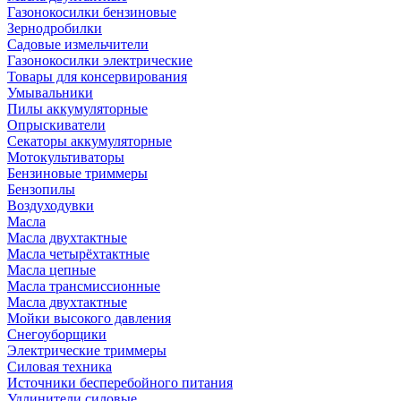
Газонокосилки бензиновые
Зернодробилки
Садовые измельчители
Газонокосилки электрические
Товары для консервирования
Умывальники
Пилы аккумуляторные
Опрыскиватели
Секаторы аккумуляторные
Мотокультиваторы
Бензиновые триммеры
Бензопилы
Воздуходувки
Масла
Масла двухтактные
Масла четырёхтактные
Масла цепные
Масла трансмиссионные
Масла двухтактные
Мойки высокого давления
Снегоуборщики
Электрические триммеры
Силовая техника
Источники бесперебойного питания
Удлинители силовые