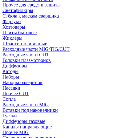
Прочее для средств защиты
Светофильтры
Стёкла к маскам сварщика
Фартуки
Хозтовары
Плиты бытовые
Жиклёры
Шланги поливочные
Расходные части MIG/TIG/CUT
Расходные части CUT
Головки плазмотронов
Диффузоры
Катоды
Наборы
Наборы балеринок
Насадки
Прочее CUT
Сопла
Расходные части MIG
Вставки под наконечники
Гусаки
Диффузоры газовые
Каналы направляющие
Прочее MIG
Сварочные наконечники