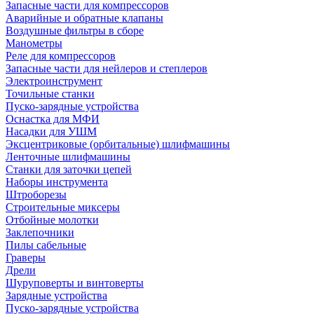
Запасные части для компрессоров
Аварийные и обратные клапаны
Воздушные фильтры в сборе
Манометры
Реле для компрессоров
Запасные части для нейлеров и степлеров
Электроинструмент
Точильные станки
Пуско-зарядные устройства
Оснастка для МФИ
Насадки для УШМ
Эксцентриковые (орбитальные) шлифмашины
Ленточные шлифмашины
Станки для заточки цепей
Наборы инструмента
Штроборезы
Строительные миксеры
Отбойные молотки
Заклепочники
Пилы сабельные
Граверы
Дрели
Шуруповерты и винтоверты
Зарядные устройства
Пуско-зарядные устройства