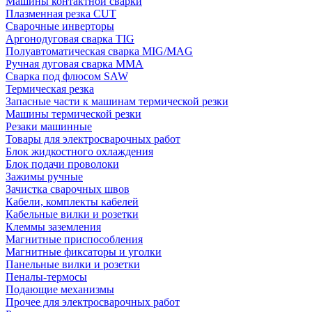
Машины контактной сварки
Плазменная резка CUT
Сварочные инверторы
Аргонодуговая сварка TIG
Полуавтоматическая сварка MIG/MAG
Ручная дуговая сварка MMA
Сварка под флюсом SAW
Термическая резка
Запасные части к машинам термической резки
Машины термической резки
Резаки машинные
Товары для электросварочных работ
Блок жидкостного охлаждения
Блок подачи проволоки
Зажимы ручные
Зачистка сварочных швов
Кабели, комплекты кабелей
Кабельные вилки и розетки
Клеммы заземления
Магнитные приспособления
Магнитные фиксаторы и уголки
Панельные вилки и розетки
Пеналы-термосы
Подающие механизмы
Прочее для электросварочных работ