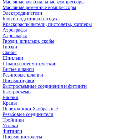
Масляные коаксиальные компрессоры
Масляные ременные компрессоры
Электродвигатели
Блоки подготовки воздуха
Краскораспылители, пистолеты, хопперы
Аэрографы
Аэрографы
Гвозди, шпильки, скобы
Гвозди
Скобы
Шпильки
Шланги пневматические
Витые шланги
Резиновые шланги
Пневмотрубки
Быстросъемные соединения и фитинги
Быстросъемы
Елочки
Краны
Переходники Х-образные
Резьбовые соединители
Тройники
Уголки
Фитинги
Пневмопистолеты