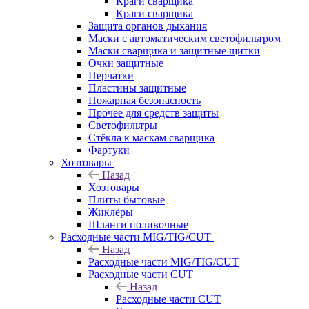
Краги сварщика
Краги сварщика
Защита органов дыхания
Маски с автоматическим светофильтром
Маски сварщика и защитные щитки
Очки защитные
Перчатки
Пластины защитные
Пожарная безопасность
Прочее для средств защиты
Светофильтры
Стёкла к маскам сварщика
Фартуки
Хозтовары
Назад
Хозтовары
Плиты бытовые
Жиклёры
Шланги поливочные
Расходные части MIG/TIG/CUT
Назад
Расходные части MIG/TIG/CUT
Расходные части CUT
Назад
Расходные части CUT