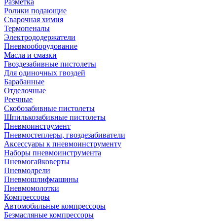
Разметка
Ролики подающие
Сварочная химия
Термопеналы
Электрододержатели
Пневмооборудование
Масла и смазки
Гвоздезабивные пистолеты
Для одиночных гвоздей
Барабанные
Отделочные
Реечные
Скобозабивные пистолеты
Шпилькозабивные пистолеты
Пневмоинструмент
Пневмостеплеры, гвоздезабиватели
Аксессуары к пневмоинструменту
Наборы пневмоинструмента
Пневмогайковерты
Пневмодрели
Пневмошлифмашины
Пневмомолотки
Компрессоры
Автомобильные компрессоры
Безмасляные компрессоры