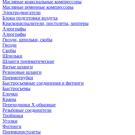
Масляные коаксиальные компрессоры
Масляные ременные компрессоры
Электродвигатели
Блоки подготовки воздуха
Краскораспылители, пистолеты, хопперы
Аэрографы
Аэрографы
Гвозди, шпильки, скобы
Гвозди
Скобы
Шпильки
Шланги пневматические
Витые шланги
Резиновые шланги
Пневмотрубки
Быстросъемные соединения и фитинги
Быстросъемы
Елочки
Краны
Переходники Х-образные
Резьбовые соединители
Тройники
Уголки
Фитинги
Пневмопистолеты