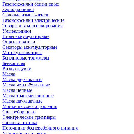
Газонокосилки бензиновые
Зернодробилки
Садовые измельчители
Газонокосилки электрические
Товары для консервирования
Умывальники
Пилы аккумуляторные
Опрыскиватели
Секаторы аккумуляторные
Мотокультиваторы
Бензиновые триммеры
Бензопилы
Воздуходувки
Масла
Масла двухтактные
Масла четырёхтактные
Масла цепные
Масла трансмиссионные
Масла двухтактные
Мойки высокого давления
Снегоуборщики
Электрические триммеры
Силовая техника
Источники бесперебойного питания
Удлинители силовые