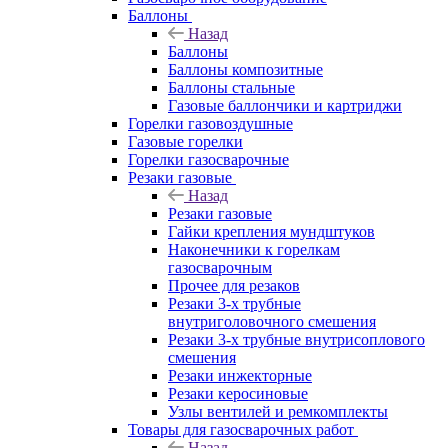
Баллоны
Назад
Баллоны
Баллоны композитные
Баллоны стальные
Газовые баллончики и картриджи
Горелки газовоздушные
Газовые горелки
Горелки газосварочные
Резаки газовые
Назад
Резаки газовые
Гайки крепления мундштуков
Наконечники к горелкам
газосварочным
Прочее для резаков
Резаки 3-х трубные
внутриголовочного смешения
Резаки 3-х трубные внутрисоплового
смешения
Резаки инжекторные
Резаки керосиновые
Узлы вентилей и ремкомплекты
Товары для газосварочных работ
Назад