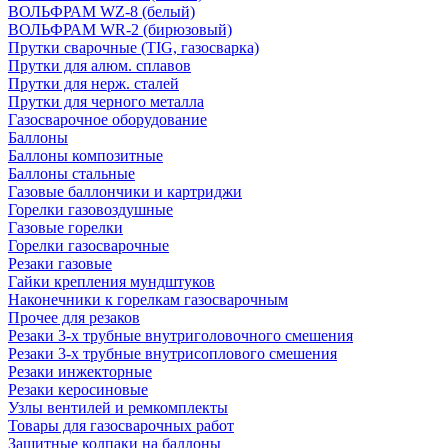
ВОЛЬФРАМ WZ-8 (белый)
ВОЛЬФРАМ WR-2 (бирюзовый)
Прутки сварочные (TIG, газосварка)
Прутки для алюм. сплавов
Прутки для нерж. сталей
Прутки для черного металла
Газосварочное оборудование
Баллоны
Баллоны композитные
Баллоны стальные
Газовые баллончики и картриджи
Горелки газовоздушные
Газовые горелки
Горелки газосварочные
Резаки газовые
Гайки крепления мундштуков
Наконечники к горелкам газосварочным
Прочее для резаков
Резаки 3-х трубные внутриголовочного смешения
Резаки 3-х трубные внутрисоплового смешения
Резаки инжекторные
Резаки керосиновые
Узлы вентилей и ремкомплекты
Товары для газосварочных работ
Защитные колпаки на баллоны