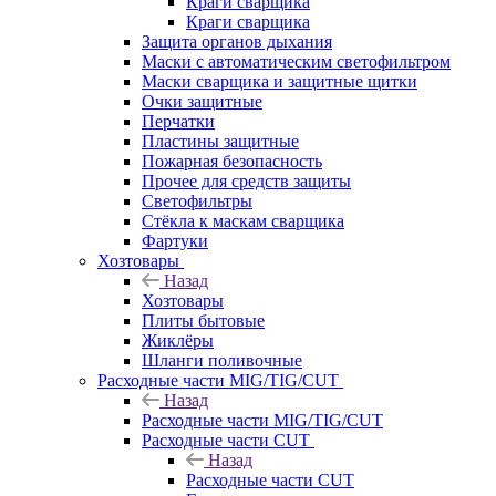
Краги сварщика
Краги сварщика
Защита органов дыхания
Маски с автоматическим светофильтром
Маски сварщика и защитные щитки
Очки защитные
Перчатки
Пластины защитные
Пожарная безопасность
Прочее для средств защиты
Светофильтры
Стёкла к маскам сварщика
Фартуки
Хозтовары
Назад
Хозтовары
Плиты бытовые
Жиклёры
Шланги поливочные
Расходные части MIG/TIG/CUT
Назад
Расходные части MIG/TIG/CUT
Расходные части CUT
Назад
Расходные части CUT