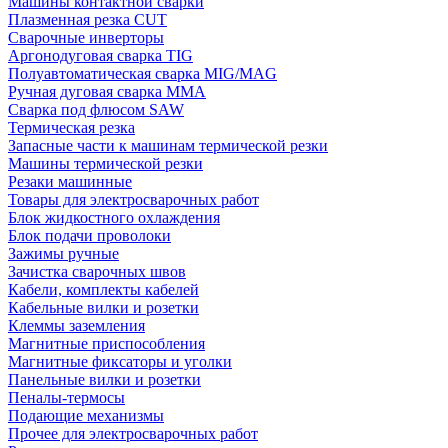
Машины контактной сварки
Плазменная резка CUT
Сварочные инверторы
Аргонодуговая сварка TIG
Полуавтоматическая сварка MIG/MAG
Ручная дуговая сварка MMA
Сварка под флюсом SAW
Термическая резка
Запасные части к машинам термической резки
Машины термической резки
Резаки машинные
Товары для электросварочных работ
Блок жидкостного охлаждения
Блок подачи проволоки
Зажимы ручные
Зачистка сварочных швов
Кабели, комплекты кабелей
Кабельные вилки и розетки
Клеммы заземления
Магнитные приспособления
Магнитные фиксаторы и уголки
Панельные вилки и розетки
Пеналы-термосы
Подающие механизмы
Прочее для электросварочных работ