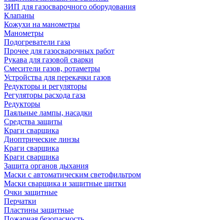
ЗИП для газосварочного оборудования
Клапаны
Кожухи на манометры
Манометры
Подогреватели газа
Прочее для газосварочных работ
Рукава для газовой сварки
Смесители газов, ротаметры
Устройства для перекачки газов
Редукторы и регуляторы
Регуляторы расхода газа
Редукторы
Паяльные лампы, насадки
Средства защиты
Краги сварщика
Диоптрические линзы
Краги сварщика
Краги сварщика
Защита органов дыхания
Маски с автоматическим светофильтром
Маски сварщика и защитные щитки
Очки защитные
Перчатки
Пластины защитные
Пожарная безопасность