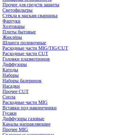
Прочее для средств защиты
Светофильтры
Стёкла к маскам сварщика
Фартуки
Хозтовары
Плиты бытовые
Жиклёры
Шланги поливочные
Расходные части MIG/TIG/CUT
Расходные части CUT
Головки плазмотронов
Диффузоры
Катоды
Наборы
Наборы балеринок
Насадки
Прочее CUT
Сопла
Расходные части MIG
Вставки под наконечники
Гусаки
Диффузоры газовые
Каналы направляющие
Прочее MIG
Сварочные наконечники