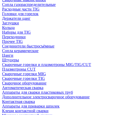
Сопла газораспределительные
Расходные части TIG
Головки для горелок
Держатели цанг
Заглушки
Кольца
Наборы для TIG
Переходники
Прочее TIG
Соединители быстросъёмные
Сопла керамические
Цанги
Штуцеры
Сварочные горелки и плазмотроны MIG/TIG/CUT
Плазмотроны CUT
Сварочные горелки MIG
Сварочные горелки TIG
Сварочное оборудование
Автоматическая сварка
Аппараты для сварки пластиковых труб
Дополнительное электросварочное оборудование
Контактная сварка
Аппараты для приварки шпилек
Клещи контактной сварки