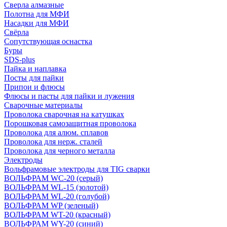
Сверла алмазные
Полотна для МФИ
Насадки для МФИ
Свёрла
Сопутствующая оснастка
Буры
SDS-plus
Пайка и наплавка
Посты для пайки
Припои и флюсы
Флюсы и пасты для пайки и лужения
Сварочные материалы
Проволока сварочная на катушках
Порошковая самозащитная проволока
Проволока для алюм. сплавов
Проволока для нерж. сталей
Проволока для черного металла
Электроды
Вольфрамовые электроды для TIG сварки
ВОЛЬФРАМ WC-20 (серый)
ВОЛЬФРАМ WL-15 (золотой)
ВОЛЬФРАМ WL-20 (голубой)
ВОЛЬФРАМ WP (зеленый)
ВОЛЬФРАМ WT-20 (красный)
ВОЛЬФРАМ WY-20 (синий)