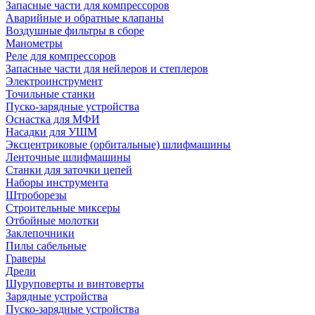
Запасные части для компрессоров
Аварийные и обратные клапаны
Воздушные фильтры в сборе
Манометры
Реле для компрессоров
Запасные части для нейлеров и степлеров
Электроинструмент
Точильные станки
Пуско-зарядные устройства
Оснастка для МФИ
Насадки для УШМ
Эксцентриковые (орбитальные) шлифмашины
Ленточные шлифмашины
Станки для заточки цепей
Наборы инструмента
Штроборезы
Строительные миксеры
Отбойные молотки
Заклепочники
Пилы сабельные
Граверы
Дрели
Шуруповерты и винтоверты
Зарядные устройства
Пуско-зарядные устройства