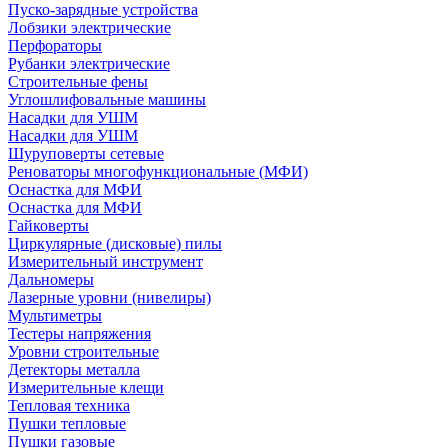
Пуско-зарядные устройства
Лобзики электрические
Перфораторы
Рубанки электрические
Строительные фены
Углошлифовальные машины
Насадки для УШМ
Насадки для УШМ
Шуруповерты сетевые
Реноваторы многофункциональные (МФИ)
Оснастка для МФИ
Оснастка для МФИ
Гайковерты
Циркулярные (дисковые) пилы
Измерительный инструмент
Дальномеры
Лазерные уровни (нивелиры)
Мультиметры
Тестеры напряжения
Уровни строительные
Детекторы металла
Измерительные клещи
Тепловая техника
Пушки тепловые
Пушки газовые