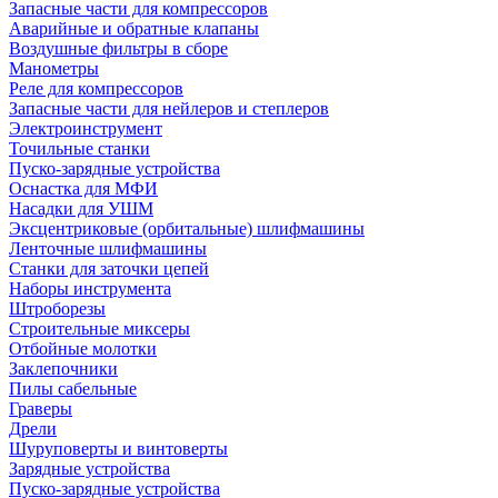
Запасные части для компрессоров
Аварийные и обратные клапаны
Воздушные фильтры в сборе
Манометры
Реле для компрессоров
Запасные части для нейлеров и степлеров
Электроинструмент
Точильные станки
Пуско-зарядные устройства
Оснастка для МФИ
Насадки для УШМ
Эксцентриковые (орбитальные) шлифмашины
Ленточные шлифмашины
Станки для заточки цепей
Наборы инструмента
Штроборезы
Строительные миксеры
Отбойные молотки
Заклепочники
Пилы сабельные
Граверы
Дрели
Шуруповерты и винтоверты
Зарядные устройства
Пуско-зарядные устройства