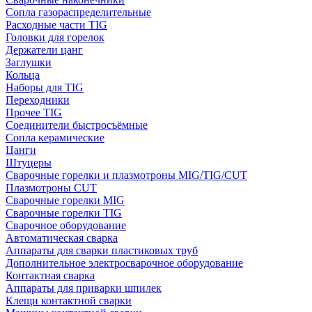
Сопла газораспределительные
Расходные части TIG
Головки для горелок
Держатели цанг
Заглушки
Кольца
Наборы для TIG
Переходники
Прочее TIG
Соединители быстросъёмные
Сопла керамические
Цанги
Штуцеры
Сварочные горелки и плазмотроны MIG/TIG/CUT
Плазмотроны CUT
Сварочные горелки MIG
Сварочные горелки TIG
Сварочное оборудование
Автоматическая сварка
Аппараты для сварки пластиковых труб
Дополнительное электросварочное оборудование
Контактная сварка
Аппараты для приварки шпилек
Клещи контактной сварки