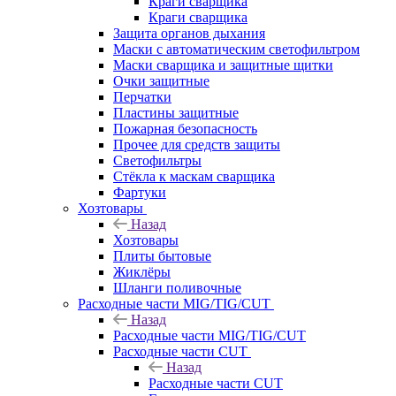
Краги сварщика
Краги сварщика
Защита органов дыхания
Маски с автоматическим светофильтром
Маски сварщика и защитные щитки
Очки защитные
Перчатки
Пластины защитные
Пожарная безопасность
Прочее для средств защиты
Светофильтры
Стёкла к маскам сварщика
Фартуки
Хозтовары
Назад
Хозтовары
Плиты бытовые
Жиклёры
Шланги поливочные
Расходные части MIG/TIG/CUT
Назад
Расходные части MIG/TIG/CUT
Расходные части CUT
Назад
Расходные части CUT