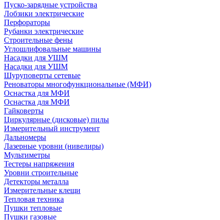
Пуско-зарядные устройства
Лобзики электрические
Перфораторы
Рубанки электрические
Строительные фены
Углошлифовальные машины
Насадки для УШМ
Насадки для УШМ
Шуруповерты сетевые
Реноваторы многофункциональные (МФИ)
Оснастка для МФИ
Оснастка для МФИ
Гайковерты
Циркулярные (дисковые) пилы
Измерительный инструмент
Дальномеры
Лазерные уровни (нивелиры)
Мультиметры
Тестеры напряжения
Уровни строительные
Детекторы металла
Измерительные клещи
Тепловая техника
Пушки тепловые
Пушки газовые