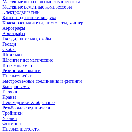
Масляные коаксиальные компрессоры
Масляные ременные компрессоры
Электродвигатели
Блоки подготовки воздуха
Краскораспылители, пистолеты, хопперы
Аэрографы
Аэрографы
Гвозди, шпильки, скобы
Гвозди
Скобы
Шпильки
Шланги пневматические
Витые шланги
Резиновые шланги
Пневмотрубки
Быстросъемные соединения и фитинги
Быстросъемы
Елочки
Краны
Переходники Х-образные
Резьбовые соединители
Тройники
Уголки
Фитинги
Пневмопистолеты