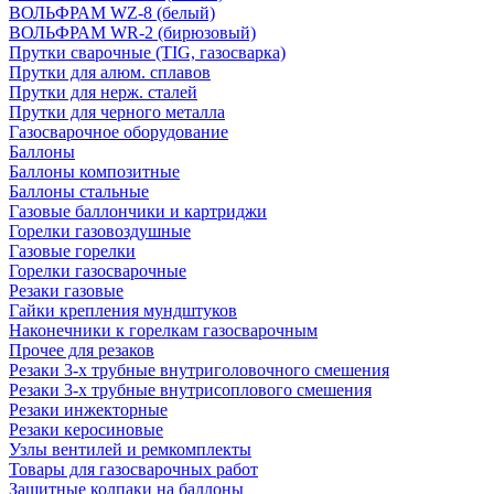
ВОЛЬФРАМ WZ-8 (белый)
ВОЛЬФРАМ WR-2 (бирюзовый)
Прутки сварочные (TIG, газосварка)
Прутки для алюм. сплавов
Прутки для нерж. сталей
Прутки для черного металла
Газосварочное оборудование
Баллоны
Баллоны композитные
Баллоны стальные
Газовые баллончики и картриджи
Горелки газовоздушные
Газовые горелки
Горелки газосварочные
Резаки газовые
Гайки крепления мундштуков
Наконечники к горелкам газосварочным
Прочее для резаков
Резаки 3-х трубные внутриголовочного смешения
Резаки 3-х трубные внутрисоплового смешения
Резаки инжекторные
Резаки керосиновые
Узлы вентилей и ремкомплекты
Товары для газосварочных работ
Защитные колпаки на баллоны