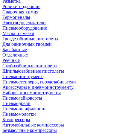
Разметка
Ролики подающие
Сварочная химия
Термопеналы
Электрододержатели
Пневмооборудование
Масла и смазки
Гвоздезабивные пистолеты
Для одиночных гвоздей
Барабанные
Отделочные
Реечные
Скобозабивные пистолеты
Шпилькозабивные пистолеты
Пневмоинструмент
Пневмостеплеры, гвоздезабиватели
Аксессуары к пневмоинструменту
Наборы пневмоинструмента
Пневмогайковерты
Пневмодрели
Пневмошлифмашины
Пневмомолотки
Компрессоры
Автомобильные компрессоры
Безмасляные компрессоры