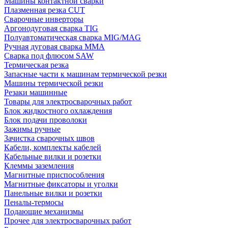
Машины контактной сварки
Плазменная резка CUT
Сварочные инверторы
Аргонодуговая сварка TIG
Полуавтоматическая сварка MIG/MAG
Ручная дуговая сварка MMA
Сварка под флюсом SAW
Термическая резка
Запасные части к машинам термической резки
Машины термической резки
Резаки машинные
Товары для электросварочных работ
Блок жидкостного охлаждения
Блок подачи проволоки
Зажимы ручные
Зачистка сварочных швов
Кабели, комплекты кабелей
Кабельные вилки и розетки
Клеммы заземления
Магнитные приспособления
Магнитные фиксаторы и уголки
Панельные вилки и розетки
Пеналы-термосы
Подающие механизмы
Прочее для электросварочных работ