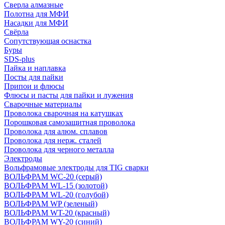
Сверла алмазные
Полотна для МФИ
Насадки для МФИ
Свёрла
Сопутствующая оснастка
Буры
SDS-plus
Пайка и наплавка
Посты для пайки
Припои и флюсы
Флюсы и пасты для пайки и лужения
Сварочные материалы
Проволока сварочная на катушках
Порошковая самозащитная проволока
Проволока для алюм. сплавов
Проволока для нерж. сталей
Проволока для черного металла
Электроды
Вольфрамовые электроды для TIG сварки
ВОЛЬФРАМ WC-20 (серый)
ВОЛЬФРАМ WL-15 (золотой)
ВОЛЬФРАМ WL-20 (голубой)
ВОЛЬФРАМ WP (зеленый)
ВОЛЬФРАМ WT-20 (красный)
ВОЛЬФРАМ WY-20 (синий)