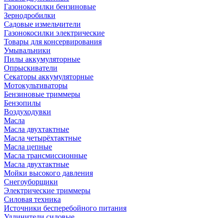
Газонокосилки бензиновые
Зернодробилки
Садовые измельчители
Газонокосилки электрические
Товары для консервирования
Умывальники
Пилы аккумуляторные
Опрыскиватели
Секаторы аккумуляторные
Мотокультиваторы
Бензиновые триммеры
Бензопилы
Воздуходувки
Масла
Масла двухтактные
Масла четырёхтактные
Масла цепные
Масла трансмиссионные
Масла двухтактные
Мойки высокого давления
Снегоуборщики
Электрические триммеры
Силовая техника
Источники бесперебойного питания
Удлинители силовые