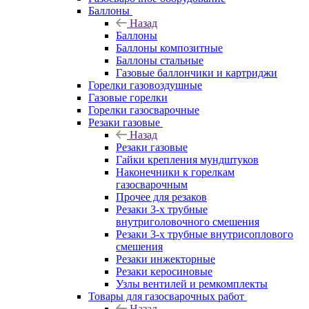
Баллоны
Назад
Баллоны
Баллоны композитные
Баллоны стальные
Газовые баллончики и картриджи
Горелки газовоздушные
Газовые горелки
Горелки газосварочные
Резаки газовые
Назад
Резаки газовые
Гайки крепления мундштуков
Наконечники к горелкам
газосварочным
Прочее для резаков
Резаки 3-х трубные
внутриголовочного смешения
Резаки 3-х трубные внутрисоплового
смешения
Резаки инжекторные
Резаки керосиновые
Узлы вентилей и ремкомплекты
Товары для газосварочных работ
Назад