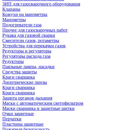
ЗИП для газосварочного оборудования
Клапаны
Кожухи на манометры
Манометры
Подогреватели газа
Прочее для газосварочных работ
Рукава для газовой сварки
Смесители газов, ротаметры
Устройства для перекачки газов
Редукторы и регуляторы
Регуляторы расхода газа
Редукторы
Паяльные лампы, насадки
Средства защиты
Краги сварщика
Диоптрические линзы
Краги сварщика
Краги сварщика
Защита органов дыхания
Маски с автоматическим светофильтром
Маски сварщика и защитные щитки
Очки защитные
Перчатки
Пластины защитные
Пожарная безопасность