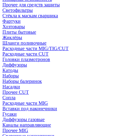
Прочее для средств защиты
Светофильтры
Стёкла к маскам сварщика
Фартуки
Хозтовары
Плиты бытовые
Жиклёры
Шланги поливочные
Расходные части MIG/TIG/CUT
Расходные части CUT
Головки плазмотронов
Диффузоры
Катоды
Наборы
Наборы балеринок
Насадки
Прочее CUT
Сопла
Расходные части MIG
Вставки под наконечники
Гусаки
Диффузоры газовые
Каналы направляющие
Прочее MIG
Сварочные наконечники