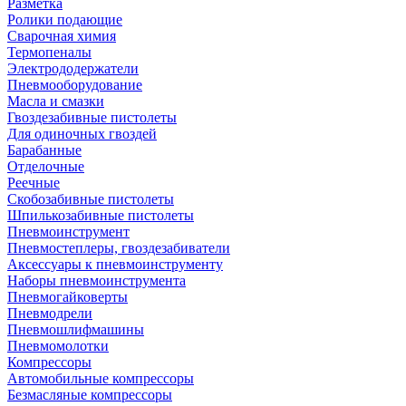
Разметка
Ролики подающие
Сварочная химия
Термопеналы
Электрододержатели
Пневмооборудование
Масла и смазки
Гвоздезабивные пистолеты
Для одиночных гвоздей
Барабанные
Отделочные
Реечные
Скобозабивные пистолеты
Шпилькозабивные пистолеты
Пневмоинструмент
Пневмостеплеры, гвоздезабиватели
Аксессуары к пневмоинструменту
Наборы пневмоинструмента
Пневмогайковерты
Пневмодрели
Пневмошлифмашины
Пневмомолотки
Компрессоры
Автомобильные компрессоры
Безмасляные компрессоры