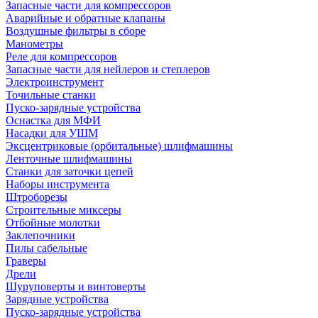
Запасные части для компрессоров
Аварийные и обратные клапаны
Воздушные фильтры в сборе
Манометры
Реле для компрессоров
Запасные части для нейлеров и степлеров
Электроинструмент
Точильные станки
Пуско-зарядные устройства
Оснастка для МФИ
Насадки для УШМ
Эксцентриковые (орбитальные) шлифмашины
Ленточные шлифмашины
Станки для заточки цепей
Наборы инструмента
Штроборезы
Строительные миксеры
Отбойные молотки
Заклепочники
Пилы сабельные
Граверы
Дрели
Шуруповерты и винтоверты
Зарядные устройства
Пуско-зарядные устройства