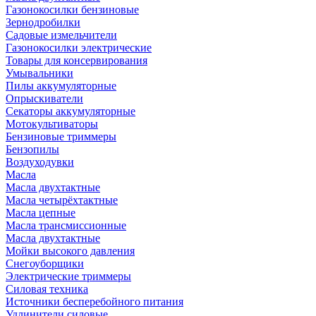
Газонокосилки бензиновые
Зернодробилки
Садовые измельчители
Газонокосилки электрические
Товары для консервирования
Умывальники
Пилы аккумуляторные
Опрыскиватели
Секаторы аккумуляторные
Мотокультиваторы
Бензиновые триммеры
Бензопилы
Воздуходувки
Масла
Масла двухтактные
Масла четырёхтактные
Масла цепные
Масла трансмиссионные
Масла двухтактные
Мойки высокого давления
Снегоуборщики
Электрические триммеры
Силовая техника
Источники бесперебойного питания
Удлинители силовые