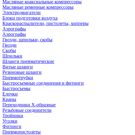
Масляные коаксиальные компрессоры
Масляные ременные компрессоры
Электродвигатели
Блоки подготовки воздуха
Краскораспылители, пистолеты, хопперы
Аэрографы
Аэрографы
Гвозди, шпильки, скобы
Гвозди
Скобы
Шпильки
Шланги пневматические
Витые шланги
Резиновые шланги
Пневмотрубки
Быстросъемные соединения и фитинги
Быстросъемы
Елочки
Краны
Переходники Х-образные
Резьбовые соединители
Тройники
Уголки
Фитинги
Пневмопистолеты