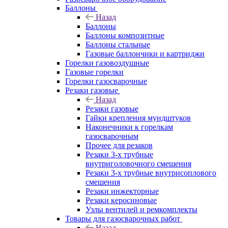
Баллоны
Назад
Баллоны
Баллоны композитные
Баллоны стальные
Газовые баллончики и картриджи
Горелки газовоздушные
Газовые горелки
Горелки газосварочные
Резаки газовые
Назад
Резаки газовые
Гайки крепления мундштуков
Наконечники к горелкам
газосварочным
Прочее для резаков
Резаки 3-х трубные
внутриголовочного смешения
Резаки 3-х трубные внутрисоплового
смешения
Резаки инжекторные
Резаки керосиновые
Узлы вентилей и ремкомплекты
Товары для газосварочных работ
Назад