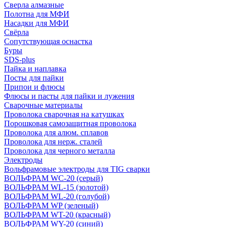
Сверла алмазные
Полотна для МФИ
Насадки для МФИ
Свёрла
Сопутствующая оснастка
Буры
SDS-plus
Пайка и наплавка
Посты для пайки
Припои и флюсы
Флюсы и пасты для пайки и лужения
Сварочные материалы
Проволока сварочная на катушках
Порошковая самозащитная проволока
Проволока для алюм. сплавов
Проволока для нерж. сталей
Проволока для черного металла
Электроды
Вольфрамовые электроды для TIG сварки
ВОЛЬФРАМ WC-20 (серый)
ВОЛЬФРАМ WL-15 (золотой)
ВОЛЬФРАМ WL-20 (голубой)
ВОЛЬФРАМ WP (зеленый)
ВОЛЬФРАМ WT-20 (красный)
ВОЛЬФРАМ WY-20 (синий)