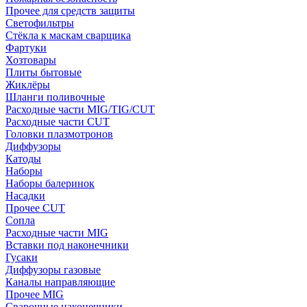
Прочее для средств защиты
Светофильтры
Стёкла к маскам сварщика
Фартуки
Хозтовары
Плиты бытовые
Жиклёры
Шланги поливочные
Расходные части MIG/TIG/CUT
Расходные части CUT
Головки плазмотронов
Диффузоры
Катоды
Наборы
Наборы балеринок
Насадки
Прочее CUT
Сопла
Расходные части MIG
Вставки под наконечники
Гусаки
Диффузоры газовые
Каналы направляющие
Прочее MIG
Сварочные наконечники