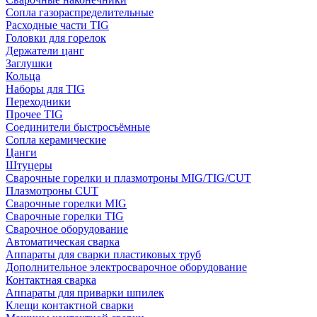
Сопла газораспределительные
Расходные части TIG
Головки для горелок
Держатели цанг
Заглушки
Кольца
Наборы для TIG
Переходники
Прочее TIG
Соединители быстросъёмные
Сопла керамические
Цанги
Штуцеры
Сварочные горелки и плазмотроны MIG/TIG/CUT
Плазмотроны CUT
Сварочные горелки MIG
Сварочные горелки TIG
Сварочное оборудование
Автоматическая сварка
Аппараты для сварки пластиковых труб
Дополнительное электросварочное оборудование
Контактная сварка
Аппараты для приварки шпилек
Клещи контактной сварки