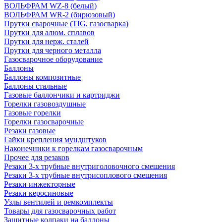
ВОЛЬФРАМ WZ-8 (белый)
ВОЛЬФРАМ WR-2 (бирюзовый)
Прутки сварочные (TIG, газосварка)
Прутки для алюм. сплавов
Прутки для нерж. сталей
Прутки для черного металла
Газосварочное оборудование
Баллоны
Баллоны композитные
Баллоны стальные
Газовые баллончики и картриджи
Горелки газовоздушные
Газовые горелки
Горелки газосварочные
Резаки газовые
Гайки крепления мундштуков
Наконечники к горелкам газосварочным
Прочее для резаков
Резаки 3-х трубные внутриголовочного смешения
Резаки 3-х трубные внутрисоплового смешения
Резаки инжекторные
Резаки керосиновые
Узлы вентилей и ремкомплекты
Товары для газосварочных работ
Защитные колпаки на баллоны