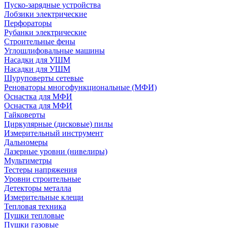
Пуско-зарядные устройства
Лобзики электрические
Перфораторы
Рубанки электрические
Строительные фены
Углошлифовальные машины
Насадки для УШМ
Насадки для УШМ
Шуруповерты сетевые
Реноваторы многофункциональные (МФИ)
Оснастка для МФИ
Оснастка для МФИ
Гайковерты
Циркулярные (дисковые) пилы
Измерительный инструмент
Дальномеры
Лазерные уровни (нивелиры)
Мультиметры
Тестеры напряжения
Уровни строительные
Детекторы металла
Измерительные клещи
Тепловая техника
Пушки тепловые
Пушки газовые