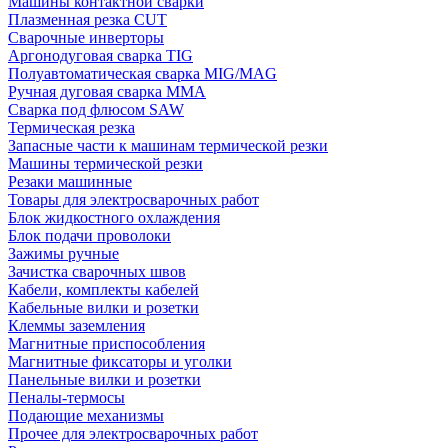
Машины контактной сварки
Плазменная резка CUT
Сварочные инверторы
Аргонодуговая сварка TIG
Полуавтоматическая сварка MIG/MAG
Ручная дуговая сварка MMA
Сварка под флюсом SAW
Термическая резка
Запасные части к машинам термической резки
Машины термической резки
Резаки машинные
Товары для электросварочных работ
Блок жидкостного охлаждения
Блок подачи проволоки
Зажимы ручные
Зачистка сварочных швов
Кабели, комплекты кабелей
Кабельные вилки и розетки
Клеммы заземления
Магнитные приспособления
Магнитные фиксаторы и уголки
Панельные вилки и розетки
Пеналы-термосы
Подающие механизмы
Прочее для электросварочных работ