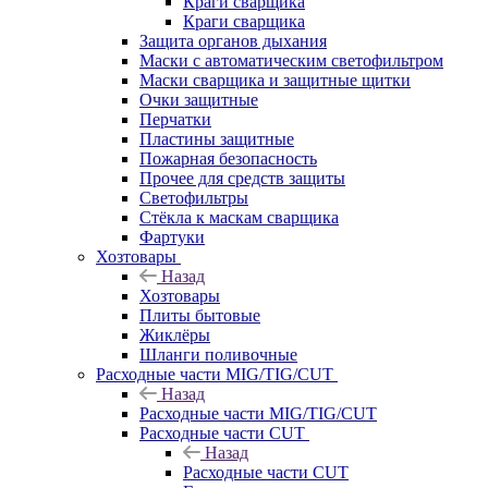
Краги сварщика
Краги сварщика
Защита органов дыхания
Маски с автоматическим светофильтром
Маски сварщика и защитные щитки
Очки защитные
Перчатки
Пластины защитные
Пожарная безопасность
Прочее для средств защиты
Светофильтры
Стёкла к маскам сварщика
Фартуки
Хозтовары
Назад
Хозтовары
Плиты бытовые
Жиклёры
Шланги поливочные
Расходные части MIG/TIG/CUT
Назад
Расходные части MIG/TIG/CUT
Расходные части CUT
Назад
Расходные части CUT