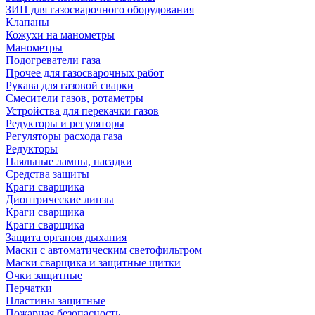
ЗИП для газосварочного оборудования
Клапаны
Кожухи на манометры
Манометры
Подогреватели газа
Прочее для газосварочных работ
Рукава для газовой сварки
Смесители газов, ротаметры
Устройства для перекачки газов
Редукторы и регуляторы
Регуляторы расхода газа
Редукторы
Паяльные лампы, насадки
Средства защиты
Краги сварщика
Диоптрические линзы
Краги сварщика
Краги сварщика
Защита органов дыхания
Маски с автоматическим светофильтром
Маски сварщика и защитные щитки
Очки защитные
Перчатки
Пластины защитные
Пожарная безопасность