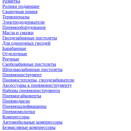
Разметка
Ролики подающие
Сварочная химия
Термопеналы
Электрододержатели
Пневмооборудование
Масла и смазки
Гвоздезабивные пистолеты
Для одиночных гвоздей
Барабанные
Отделочные
Реечные
Скобозабивные пистолеты
Шпилькозабивные пистолеты
Пневмоинструмент
Пневмостеплеры, гвоздезабиватели
Аксессуары к пневмоинструменту
Наборы пневмоинструмента
Пневмогайковерты
Пневмодрели
Пневмошлифмашины
Пневмомолотки
Компрессоры
Автомобильные компрессоры
Безмасляные компрессоры