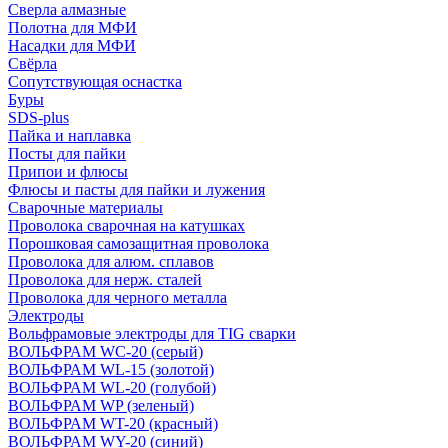
Сверла алмазные
Полотна для МФИ
Насадки для МФИ
Свёрла
Сопутствующая оснастка
Буры
SDS-plus
Пайка и наплавка
Посты для пайки
Припои и флюсы
Флюсы и пасты для пайки и лужения
Сварочные материалы
Проволока сварочная на катушках
Порошковая самозащитная проволока
Проволока для алюм. сплавов
Проволока для нерж. сталей
Проволока для черного металла
Электроды
Вольфрамовые электроды для TIG сварки
ВОЛЬФРАМ WC-20 (серый)
ВОЛЬФРАМ WL-15 (золотой)
ВОЛЬФРАМ WL-20 (голубой)
ВОЛЬФРАМ WP (зеленый)
ВОЛЬФРАМ WT-20 (красный)
ВОЛЬФРАМ WY-20 (синий)