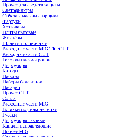
Прочее для средств защиты
Светофильтры
Стёкла к маскам сварщика
Фартуки
Хозтовары
Плиты бытовые
Жиклёры
Шланги поливочные
Расходные части MIG/TIG/CUT
Расходные части CUT
Головки плазмотронов
Диффузоры
Катоды
Наборы
Наборы балеринок
Насадки
Прочее CUT
Сопла
Расходные части MIG
Вставки под наконечники
Гусаки
Диффузоры газовые
Каналы направляющие
Прочее MIG
Сварочные наконечники