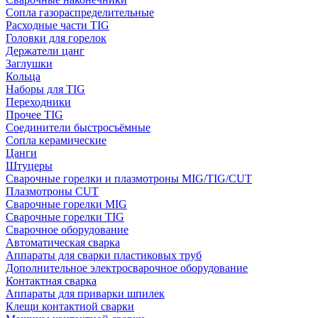
Сопла газораспределительные
Расходные части TIG
Головки для горелок
Держатели цанг
Заглушки
Кольца
Наборы для TIG
Переходники
Прочее TIG
Соединители быстросъёмные
Сопла керамические
Цанги
Штуцеры
Сварочные горелки и плазмотроны MIG/TIG/CUT
Плазмотроны CUT
Сварочные горелки MIG
Сварочные горелки TIG
Сварочное оборудование
Автоматическая сварка
Аппараты для сварки пластиковых труб
Дополнительное электросварочное оборудование
Контактная сварка
Аппараты для приварки шпилек
Клещи контактной сварки