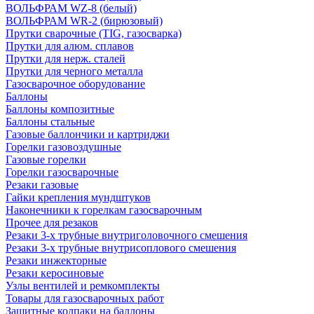
ВОЛЬФРАМ WZ-8 (белый)
ВОЛЬФРАМ WR-2 (бирюзовый)
Прутки сварочные (TIG, газосварка)
Прутки для алюм. сплавов
Прутки для нерж. сталей
Прутки для черного металла
Газосварочное оборудование
Баллоны
Баллоны композитные
Баллоны стальные
Газовые баллончики и картриджи
Горелки газовоздушные
Газовые горелки
Горелки газосварочные
Резаки газовые
Гайки крепления мундштуков
Наконечники к горелкам газосварочным
Прочее для резаков
Резаки 3-х трубные внутриголовочного смешения
Резаки 3-х трубные внутрисоплового смешения
Резаки инжекторные
Резаки керосиновые
Узлы вентилей и ремкомплекты
Товары для газосварочных работ
Защитные колпаки на баллоны