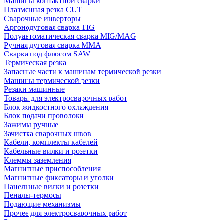
Машины контактной сварки
Плазменная резка CUT
Сварочные инверторы
Аргонодуговая сварка TIG
Полуавтоматическая сварка MIG/MAG
Ручная дуговая сварка MMA
Сварка под флюсом SAW
Термическая резка
Запасные части к машинам термической резки
Машины термической резки
Резаки машинные
Товары для электросварочных работ
Блок жидкостного охлаждения
Блок подачи проволоки
Зажимы ручные
Зачистка сварочных швов
Кабели, комплекты кабелей
Кабельные вилки и розетки
Клеммы заземления
Магнитные приспособления
Магнитные фиксаторы и уголки
Панельные вилки и розетки
Пеналы-термосы
Подающие механизмы
Прочее для электросварочных работ