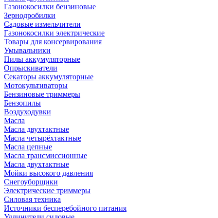
Газонокосилки бензиновые
Зернодробилки
Садовые измельчители
Газонокосилки электрические
Товары для консервирования
Умывальники
Пилы аккумуляторные
Опрыскиватели
Секаторы аккумуляторные
Мотокультиваторы
Бензиновые триммеры
Бензопилы
Воздуходувки
Масла
Масла двухтактные
Масла четырёхтактные
Масла цепные
Масла трансмиссионные
Масла двухтактные
Мойки высокого давления
Снегоуборщики
Электрические триммеры
Силовая техника
Источники бесперебойного питания
Удлинители силовые