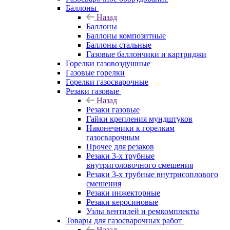
Баллоны
Назад
Баллоны
Баллоны композитные
Баллоны стальные
Газовые баллончики и картриджи
Горелки газовоздушные
Газовые горелки
Горелки газосварочные
Резаки газовые
Назад
Резаки газовые
Гайки крепления мундштуков
Наконечники к горелкам
газосварочным
Прочее для резаков
Резаки 3-х трубные
внутриголовочного смешения
Резаки 3-х трубные внутрисоплового
смешения
Резаки инжекторные
Резаки керосиновые
Узлы вентилей и ремкомплекты
Товары для газосварочных работ
Назад