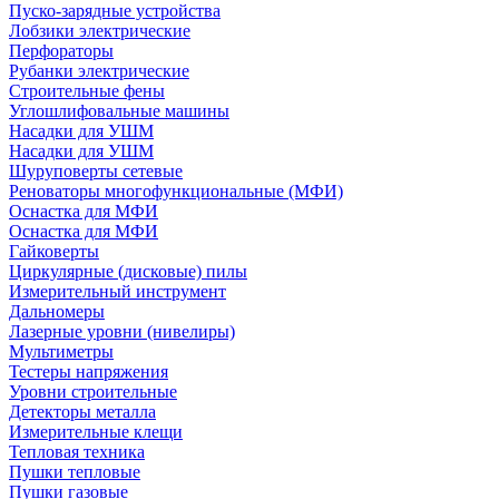
Пуско-зарядные устройства
Лобзики электрические
Перфораторы
Рубанки электрические
Строительные фены
Углошлифовальные машины
Насадки для УШМ
Насадки для УШМ
Шуруповерты сетевые
Реноваторы многофункциональные (МФИ)
Оснастка для МФИ
Оснастка для МФИ
Гайковерты
Циркулярные (дисковые) пилы
Измерительный инструмент
Дальномеры
Лазерные уровни (нивелиры)
Мультиметры
Тестеры напряжения
Уровни строительные
Детекторы металла
Измерительные клещи
Тепловая техника
Пушки тепловые
Пушки газовые