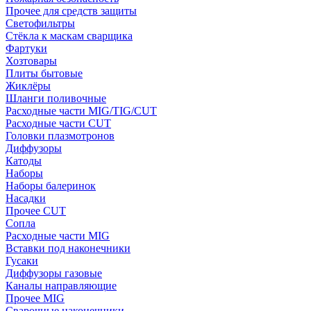
Прочее для средств защиты
Светофильтры
Стёкла к маскам сварщика
Фартуки
Хозтовары
Плиты бытовые
Жиклёры
Шланги поливочные
Расходные части MIG/TIG/CUT
Расходные части CUT
Головки плазмотронов
Диффузоры
Катоды
Наборы
Наборы балеринок
Насадки
Прочее CUT
Сопла
Расходные части MIG
Вставки под наконечники
Гусаки
Диффузоры газовые
Каналы направляющие
Прочее MIG
Сварочные наконечники