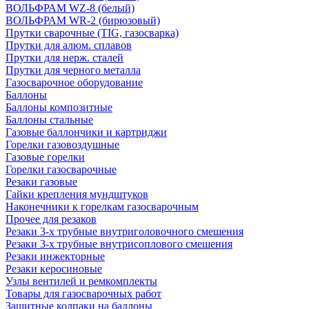
ВОЛЬФРАМ WZ-8 (белый)
ВОЛЬФРАМ WR-2 (бирюзовый)
Прутки сварочные (TIG, газосварка)
Прутки для алюм. сплавов
Прутки для нерж. сталей
Прутки для черного металла
Газосварочное оборудование
Баллоны
Баллоны композитные
Баллоны стальные
Газовые баллончики и картриджи
Горелки газовоздушные
Газовые горелки
Горелки газосварочные
Резаки газовые
Гайки крепления мундштуков
Наконечники к горелкам газосварочным
Прочее для резаков
Резаки 3-х трубные внутриголовочного смешения
Резаки 3-х трубные внутрисоплового смешения
Резаки инжекторные
Резаки керосиновые
Узлы вентилей и ремкомплекты
Товары для газосварочных работ
Защитные колпаки на баллоны