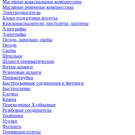
Масляные коаксиальные компрессоры
Масляные ременные компрессоры
Электродвигатели
Блоки подготовки воздуха
Краскораспылители, пистолеты, хопперы
Аэрографы
Аэрографы
Гвозди, шпильки, скобы
Гвозди
Скобы
Шпильки
Шланги пневматические
Витые шланги
Резиновые шланги
Пневмотрубки
Быстросъемные соединения и фитинги
Быстросъемы
Елочки
Краны
Переходники Х-образные
Резьбовые соединители
Тройники
Уголки
Фитинги
Пневмопистолеты