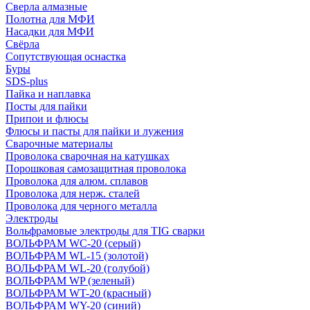
Сверла алмазные
Полотна для МФИ
Насадки для МФИ
Свёрла
Сопутствующая оснастка
Буры
SDS-plus
Пайка и наплавка
Посты для пайки
Припои и флюсы
Флюсы и пасты для пайки и лужения
Сварочные материалы
Проволока сварочная на катушках
Порошковая самозащитная проволока
Проволока для алюм. сплавов
Проволока для нерж. сталей
Проволока для черного металла
Электроды
Вольфрамовые электроды для TIG сварки
ВОЛЬФРАМ WC-20 (серый)
ВОЛЬФРАМ WL-15 (золотой)
ВОЛЬФРАМ WL-20 (голубой)
ВОЛЬФРАМ WP (зеленый)
ВОЛЬФРАМ WT-20 (красный)
ВОЛЬФРАМ WY-20 (синий)