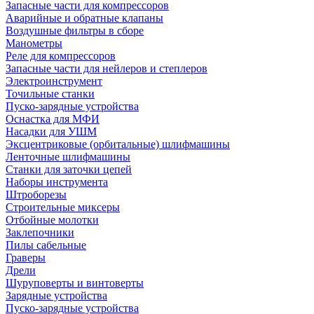
Запасные части для компрессоров
Аварийные и обратные клапаны
Воздушные фильтры в сборе
Манометры
Реле для компрессоров
Запасные части для нейлеров и степлеров
Электроинструмент
Точильные станки
Пуско-зарядные устройства
Оснастка для МФИ
Насадки для УШМ
Эксцентриковые (орбитальные) шлифмашины
Ленточные шлифмашины
Станки для заточки цепей
Наборы инструмента
Штроборезы
Строительные миксеры
Отбойные молотки
Заклепочники
Пилы сабельные
Граверы
Дрели
Шуруповерты и винтоверты
Зарядные устройства
Пуско-зарядные устройства