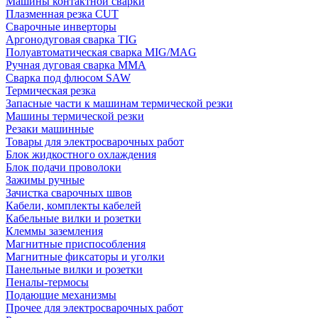
Машины контактной сварки
Плазменная резка CUT
Сварочные инверторы
Аргонодуговая сварка TIG
Полуавтоматическая сварка MIG/MAG
Ручная дуговая сварка MMA
Сварка под флюсом SAW
Термическая резка
Запасные части к машинам термической резки
Машины термической резки
Резаки машинные
Товары для электросварочных работ
Блок жидкостного охлаждения
Блок подачи проволоки
Зажимы ручные
Зачистка сварочных швов
Кабели, комплекты кабелей
Кабельные вилки и розетки
Клеммы заземления
Магнитные приспособления
Магнитные фиксаторы и уголки
Панельные вилки и розетки
Пеналы-термосы
Подающие механизмы
Прочее для электросварочных работ