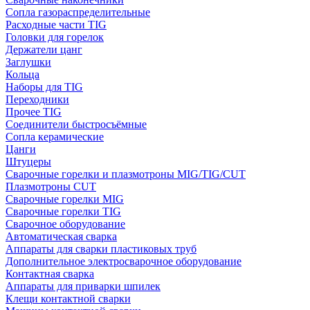
Сопла газораспределительные
Расходные части TIG
Головки для горелок
Держатели цанг
Заглушки
Кольца
Наборы для TIG
Переходники
Прочее TIG
Соединители быстросъёмные
Сопла керамические
Цанги
Штуцеры
Сварочные горелки и плазмотроны MIG/TIG/CUT
Плазмотроны CUT
Сварочные горелки MIG
Сварочные горелки TIG
Сварочное оборудование
Автоматическая сварка
Аппараты для сварки пластиковых труб
Дополнительное электросварочное оборудование
Контактная сварка
Аппараты для приварки шпилек
Клещи контактной сварки