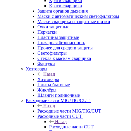
Краги сварщика
Краги сварщика
Защита органов дыхания
Маски с автоматическим светофильтром
Маски сварщика и защитные щитки
Очки защитные
Перчатки
Пластины защитные
Пожарная безопасность
Прочее для средств защиты
Светофильтры
Стёкла к маскам сварщика
Фартуки
Хозтовары
Назад
Хозтовары
Плиты бытовые
Жиклёры
Шланги поливочные
Расходные части MIG/TIG/CUT
Назад
Расходные части MIG/TIG/CUT
Расходные части CUT
Назад
Расходные части CUT