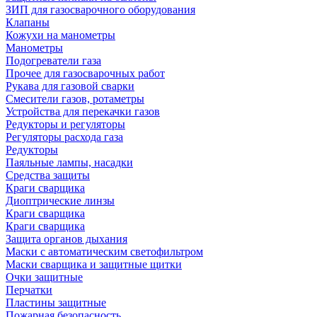
ЗИП для газосварочного оборудования
Клапаны
Кожухи на манометры
Манометры
Подогреватели газа
Прочее для газосварочных работ
Рукава для газовой сварки
Смесители газов, ротаметры
Устройства для перекачки газов
Редукторы и регуляторы
Регуляторы расхода газа
Редукторы
Паяльные лампы, насадки
Средства защиты
Краги сварщика
Диоптрические линзы
Краги сварщика
Краги сварщика
Защита органов дыхания
Маски с автоматическим светофильтром
Маски сварщика и защитные щитки
Очки защитные
Перчатки
Пластины защитные
Пожарная безопасность