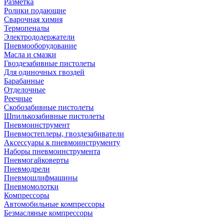
Разметка
Ролики подающие
Сварочная химия
Термопеналы
Электрододержатели
Пневмооборудование
Масла и смазки
Гвоздезабивные пистолеты
Для одиночных гвоздей
Барабанные
Отделочные
Реечные
Скобозабивные пистолеты
Шпилькозабивные пистолеты
Пневмоинструмент
Пневмостеплеры, гвоздезабиватели
Аксессуары к пневмоинструменту
Наборы пневмоинструмента
Пневмогайковерты
Пневмодрели
Пневмошлифмашины
Пневмомолотки
Компрессоры
Автомобильные компрессоры
Безмасляные компрессоры