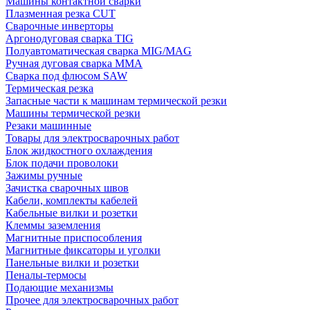
Машины контактной сварки
Плазменная резка CUT
Сварочные инверторы
Аргонодуговая сварка TIG
Полуавтоматическая сварка MIG/MAG
Ручная дуговая сварка MMA
Сварка под флюсом SAW
Термическая резка
Запасные части к машинам термической резки
Машины термической резки
Резаки машинные
Товары для электросварочных работ
Блок жидкостного охлаждения
Блок подачи проволоки
Зажимы ручные
Зачистка сварочных швов
Кабели, комплекты кабелей
Кабельные вилки и розетки
Клеммы заземления
Магнитные приспособления
Магнитные фиксаторы и уголки
Панельные вилки и розетки
Пеналы-термосы
Подающие механизмы
Прочее для электросварочных работ