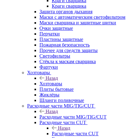
Краги сварщика
Краги сварщика
Защита органов дыхания
Маски с автоматическим светофильтром
Маски сварщика и защитные щитки
Очки защитные
Перчатки
Пластины защитные
Пожарная безопасность
Прочее для средств защиты
Светофильтры
Стёкла к маскам сварщика
Фартуки
Хозтовары
Назад
Хозтовары
Плиты бытовые
Жиклёры
Шланги поливочные
Расходные части MIG/TIG/CUT
Назад
Расходные части MIG/TIG/CUT
Расходные части CUT
Назад
Расходные части CUT