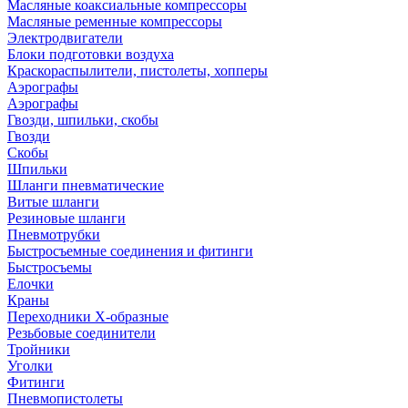
Масляные коаксиальные компрессоры
Масляные ременные компрессоры
Электродвигатели
Блоки подготовки воздуха
Краскораспылители, пистолеты, хопперы
Аэрографы
Аэрографы
Гвозди, шпильки, скобы
Гвозди
Скобы
Шпильки
Шланги пневматические
Витые шланги
Резиновые шланги
Пневмотрубки
Быстросъемные соединения и фитинги
Быстросъемы
Елочки
Краны
Переходники Х-образные
Резьбовые соединители
Тройники
Уголки
Фитинги
Пневмопистолеты