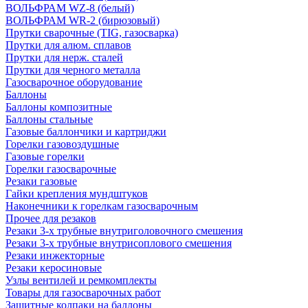
ВОЛЬФРАМ WZ-8 (белый)
ВОЛЬФРАМ WR-2 (бирюзовый)
Прутки сварочные (TIG, газосварка)
Прутки для алюм. сплавов
Прутки для нерж. сталей
Прутки для черного металла
Газосварочное оборудование
Баллоны
Баллоны композитные
Баллоны стальные
Газовые баллончики и картриджи
Горелки газовоздушные
Газовые горелки
Горелки газосварочные
Резаки газовые
Гайки крепления мундштуков
Наконечники к горелкам газосварочным
Прочее для резаков
Резаки 3-х трубные внутриголовочного смешения
Резаки 3-х трубные внутрисоплового смешения
Резаки инжекторные
Резаки керосиновые
Узлы вентилей и ремкомплекты
Товары для газосварочных работ
Защитные колпаки на баллоны