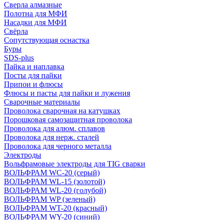
Сверла алмазные
Полотна для МФИ
Насадки для МФИ
Свёрла
Сопутствующая оснастка
Буры
SDS-plus
Пайка и наплавка
Посты для пайки
Припои и флюсы
Флюсы и пасты для пайки и лужения
Сварочные материалы
Проволока сварочная на катушках
Порошковая самозащитная проволока
Проволока для алюм. сплавов
Проволока для нерж. сталей
Проволока для черного металла
Электроды
Вольфрамовые электроды для TIG сварки
ВОЛЬФРАМ WC-20 (серый)
ВОЛЬФРАМ WL-15 (золотой)
ВОЛЬФРАМ WL-20 (голубой)
ВОЛЬФРАМ WP (зеленый)
ВОЛЬФРАМ WT-20 (красный)
ВОЛЬФРАМ WY-20 (синий)