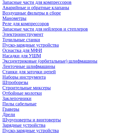
Запасные части для компрессоров
Аварийные и обратные клапаны
Воздушные фильтры в сборе
Манометры
Реле для компрессоров
Запасные части для нейлеров и степлеров
Электроинструмент
Точильные станки
Пуско-зарядные устройства
Оснастка для МФИ
Насадки для УШМ
Эксцентриковые (орбитальные) шлифмашины
Ленточные шлифмашины
Станки для заточки цепей
Наборы инструмента
Штроборезы
Строительные миксеры
Отбойные молотки
Заклепочники
Пилы сабельные
Граверы
Дрели
Шуруповерты и винтоверты
Зарядные устройства
Пуско-зарядные устройства