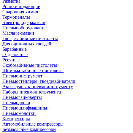
Разметка
Ролики подающие
Сварочная химия
Термопеналы
Электрододержатели
Пневмооборудование
Масла и смазки
Гвоздезабивные пистолеты
Для одиночных гвоздей
Барабанные
Отделочные
Реечные
Скобозабивные пистолеты
Шпилькозабивные пистолеты
Пневмоинструмент
Пневмостеплеры, гвоздезабиватели
Аксессуары к пневмоинструменту
Наборы пневмоинструмента
Пневмогайковерты
Пневмодрели
Пневмошлифмашины
Пневмомолотки
Компрессоры
Автомобильные компрессоры
Безмасляные компрессоры