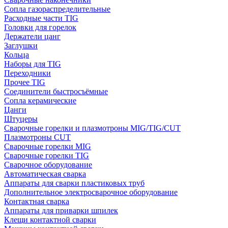
Сопла газораспределительные
Расходные части TIG
Головки для горелок
Держатели цанг
Заглушки
Кольца
Наборы для TIG
Переходники
Прочее TIG
Соединители быстросъёмные
Сопла керамические
Цанги
Штуцеры
Сварочные горелки и плазмотроны MIG/TIG/CUT
Плазмотроны CUT
Сварочные горелки MIG
Сварочные горелки TIG
Сварочное оборудование
Автоматическая сварка
Аппараты для сварки пластиковых труб
Дополнительное электросварочное оборудование
Контактная сварка
Аппараты для приварки шпилек
Клещи контактной сварки