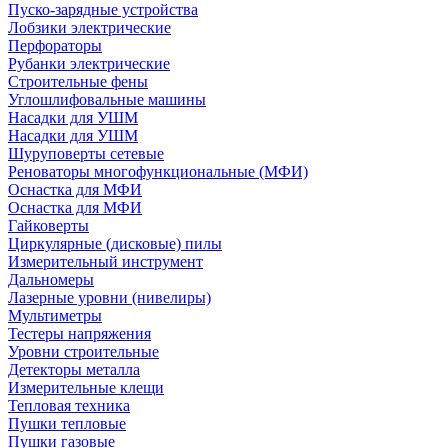
Пуско-зарядные устройства
Лобзики электрические
Перфораторы
Рубанки электрические
Строительные фены
Углошлифовальные машины
Насадки для УШМ
Насадки для УШМ
Шуруповерты сетевые
Реноваторы многофункциональные (МФИ)
Оснастка для МФИ
Оснастка для МФИ
Гайковерты
Циркулярные (дисковые) пилы
Измерительный инструмент
Дальномеры
Лазерные уровни (нивелиры)
Мультиметры
Тестеры напряжения
Уровни строительные
Детекторы металла
Измерительные клещи
Тепловая техника
Пушки тепловые
Пушки газовые