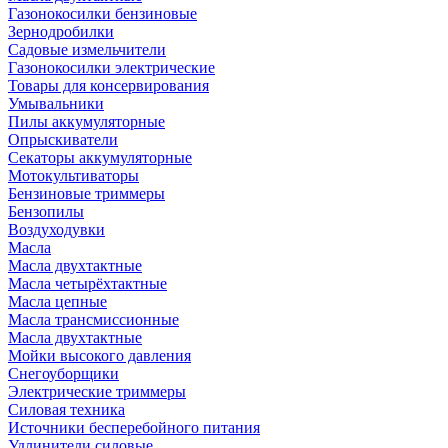
Газонокосилки бензиновые
Зернодробилки
Садовые измельчители
Газонокосилки электрические
Товары для консервирования
Умывальники
Пилы аккумуляторные
Опрыскиватели
Секаторы аккумуляторные
Мотокультиваторы
Бензиновые триммеры
Бензопилы
Воздуходувки
Масла
Масла двухтактные
Масла четырёхтактные
Масла цепные
Масла трансмиссионные
Масла двухтактные
Мойки высокого давления
Снегоуборщики
Электрические триммеры
Силовая техника
Источники бесперебойного питания
Удлинители силовые