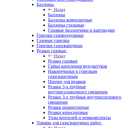
Баллоны
Назад
Баллоны
Баллоны композитные
Баллоны стальные
Газовые баллончики и картриджи
Горелки газовоздушные
Газовые горелки
Горелки газосварочные
Резаки газовые
Назад
Резаки газовые
Гайки крепления мундштуков
Наконечники к горелкам
газосварочным
Прочее для резаков
Резаки 3-х трубные
внутриголовочного смешения
Резаки 3-х трубные внутрисоплового
смешения
Резаки инжекторные
Резаки керосиновые
Узлы вентилей и ремкомплекты
Товары для газосварочных работ
Назад