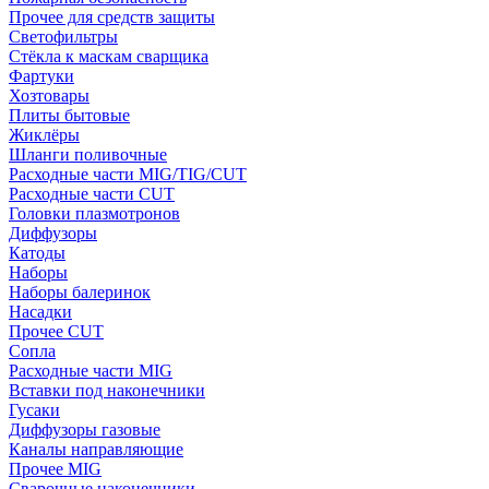
Прочее для средств защиты
Светофильтры
Стёкла к маскам сварщика
Фартуки
Хозтовары
Плиты бытовые
Жиклёры
Шланги поливочные
Расходные части MIG/TIG/CUT
Расходные части CUT
Головки плазмотронов
Диффузоры
Катоды
Наборы
Наборы балеринок
Насадки
Прочее CUT
Сопла
Расходные части MIG
Вставки под наконечники
Гусаки
Диффузоры газовые
Каналы направляющие
Прочее MIG
Сварочные наконечники