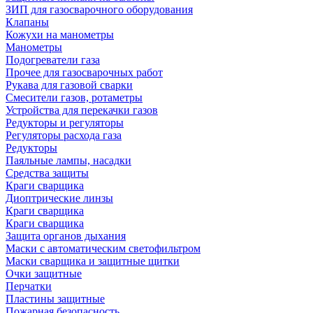
ЗИП для газосварочного оборудования
Клапаны
Кожухи на манометры
Манометры
Подогреватели газа
Прочее для газосварочных работ
Рукава для газовой сварки
Смесители газов, ротаметры
Устройства для перекачки газов
Редукторы и регуляторы
Регуляторы расхода газа
Редукторы
Паяльные лампы, насадки
Средства защиты
Краги сварщика
Диоптрические линзы
Краги сварщика
Краги сварщика
Защита органов дыхания
Маски с автоматическим светофильтром
Маски сварщика и защитные щитки
Очки защитные
Перчатки
Пластины защитные
Пожарная безопасность