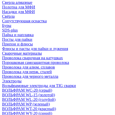
Сверла алмазные
Полотна для МФИ
Насадки для МФИ
Свёрла
Сопутствующая оснастка
Буры
SDS-plus
Пайка и наплавка
Посты для пайки
Припои и флюсы
Флюсы и пасты для пайки и лужения
Сварочные материалы
Проволока сварочная на катушках
Порошковая самозащитная проволока
Проволока для алюм. сплавов
Проволока для нерж. сталей
Проволока для черного металла
Электроды
Вольфрамовые электроды для TIG сварки
ВОЛЬФРАМ WC-20 (серый)
ВОЛЬФРАМ WL-15 (золотой)
ВОЛЬФРАМ WL-20 (голубой)
ВОЛЬФРАМ WP (зеленый)
ВОЛЬФРАМ WT-20 (красный)
ВОЛЬФРАМ WY-20 (синий)