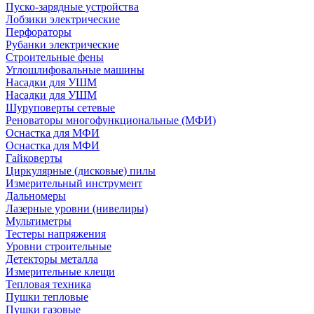
Пуско-зарядные устройства
Лобзики электрические
Перфораторы
Рубанки электрические
Строительные фены
Углошлифовальные машины
Насадки для УШМ
Насадки для УШМ
Шуруповерты сетевые
Реноваторы многофункциональные (МФИ)
Оснастка для МФИ
Оснастка для МФИ
Гайковерты
Циркулярные (дисковые) пилы
Измерительный инструмент
Дальномеры
Лазерные уровни (нивелиры)
Мультиметры
Тестеры напряжения
Уровни строительные
Детекторы металла
Измерительные клещи
Тепловая техника
Пушки тепловые
Пушки газовые