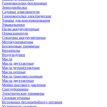
Газонокосилки бензиновые
Зернодробилки
Садовые измельчители
Газонокосилки электрические
Товары для консервирования
Умывальники
Пилы аккумуляторные
Опрыскиватели
Секаторы аккумуляторные
Мотокультиваторы
Бензиновые триммеры
Бензопилы
Воздуходувки
Масла
Масла двухтактные
Масла четырёхтактные
Масла цепные
Масла трансмиссионные
Масла двухтактные
Мойки высокого давления
Снегоуборщики
Электрические триммеры
Силовая техника
Источники бесперебойного питания
Удлинители силовые