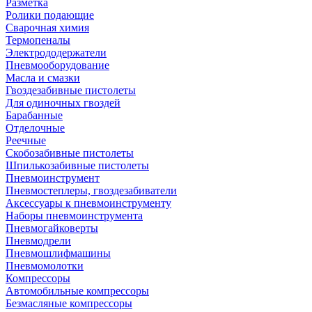
Разметка
Ролики подающие
Сварочная химия
Термопеналы
Электрододержатели
Пневмооборудование
Масла и смазки
Гвоздезабивные пистолеты
Для одиночных гвоздей
Барабанные
Отделочные
Реечные
Скобозабивные пистолеты
Шпилькозабивные пистолеты
Пневмоинструмент
Пневмостеплеры, гвоздезабиватели
Аксессуары к пневмоинструменту
Наборы пневмоинструмента
Пневмогайковерты
Пневмодрели
Пневмошлифмашины
Пневмомолотки
Компрессоры
Автомобильные компрессоры
Безмасляные компрессоры