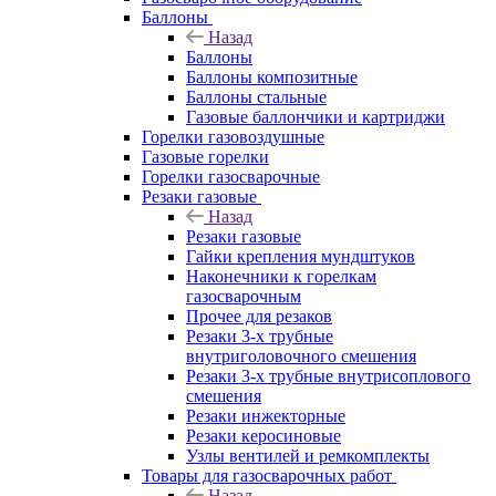
Баллоны
Назад
Баллоны
Баллоны композитные
Баллоны стальные
Газовые баллончики и картриджи
Горелки газовоздушные
Газовые горелки
Горелки газосварочные
Резаки газовые
Назад
Резаки газовые
Гайки крепления мундштуков
Наконечники к горелкам
газосварочным
Прочее для резаков
Резаки 3-х трубные
внутриголовочного смешения
Резаки 3-х трубные внутрисоплового
смешения
Резаки инжекторные
Резаки керосиновые
Узлы вентилей и ремкомплекты
Товары для газосварочных работ
Назад