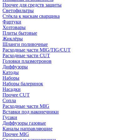
Прочее для средств защиты
Светофильтры
Стёкла к маскам сварщика
Фартуки
Хозтовары
Плиты бытовые
Жиклёры
Шланги поливочные
Расходные части MIG/TIG/CUT
Расходные части CUT
Головки плазмотронов
Диффузоры
Катоды
Наборы
Наборы балеринок
Насадки
Прочее CUT
Сопла
Расходные части MIG
Вставки под наконечники
Гусаки
Диффузоры газовые
Каналы направляющие
Прочее MIG
Сварочные наконечники