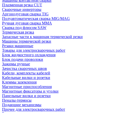
Машины контактной сварки
Плазменная резка CUT
Сварочные инверторы
Аргонодуговая сварка TIG
Полуавтоматическая сварка MIG/MAG
Ручная дуговая сварка MMA
Сварка под флюсом SAW
Термическая резка
Запасные части к машинам термической резки
Машины термической резки
Резаки машинные
Товары для электросварочных работ
Блок жидкостного охлаждения
Блок подачи проволоки
Зажимы ручные
Зачистка сварочных швов
Кабели, комплекты кабелей
Кабельные вилки и розетки
Клеммы заземления
Магнитные приспособления
Магнитные фиксаторы и уголки
Панельные вилки и розетки
Пеналы-термосы
Подающие механизмы
Прочее для электросварочных работ