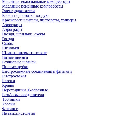
Масляные коаксиальные компрессоры
Масляные ременные компрессоры
Электродвигатели
Блоки подготовки воздуха
Краскораспылители, пистолеты, хопперы
Аэрографы
Аэрографы
Гвозди, шпильки, скобы
Гвозди
Скобы
Шпильки
Шланги пневматические
Витые шланги
Резиновые шланги
Пневмотрубки
Быстросъемные соединения и фитинги
Быстросъемы
Елочки
Краны
Переходники Х-образные
Резьбовые соединители
Тройники
Уголки
Фитинги
Пневмопистолеты