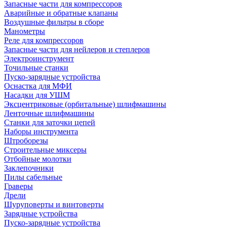
Запасные части для компрессоров
Аварийные и обратные клапаны
Воздушные фильтры в сборе
Манометры
Реле для компрессоров
Запасные части для нейлеров и степлеров
Электроинструмент
Точильные станки
Пуско-зарядные устройства
Оснастка для МФИ
Насадки для УШМ
Эксцентриковые (орбитальные) шлифмашины
Ленточные шлифмашины
Станки для заточки цепей
Наборы инструмента
Штроборезы
Строительные миксеры
Отбойные молотки
Заклепочники
Пилы сабельные
Граверы
Дрели
Шуруповерты и винтоверты
Зарядные устройства
Пуско-зарядные устройства