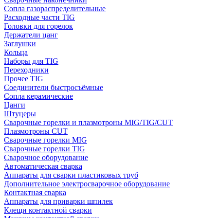
Сопла газораспределительные
Расходные части TIG
Головки для горелок
Держатели цанг
Заглушки
Кольца
Наборы для TIG
Переходники
Прочее TIG
Соединители быстросъёмные
Сопла керамические
Цанги
Штуцеры
Сварочные горелки и плазмотроны MIG/TIG/CUT
Плазмотроны CUT
Сварочные горелки MIG
Сварочные горелки TIG
Сварочное оборудование
Автоматическая сварка
Аппараты для сварки пластиковых труб
Дополнительное электросварочное оборудование
Контактная сварка
Аппараты для приварки шпилек
Клещи контактной сварки