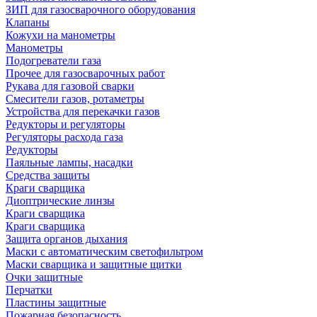
ЗИП для газосварочного оборудования
Клапаны
Кожухи на манометры
Манометры
Подогреватели газа
Прочее для газосварочных работ
Рукава для газовой сварки
Смесители газов, ротаметры
Устройства для перекачки газов
Редукторы и регуляторы
Регуляторы расхода газа
Редукторы
Паяльные лампы, насадки
Средства защиты
Краги сварщика
Диоптрические линзы
Краги сварщика
Краги сварщика
Защита органов дыхания
Маски с автоматическим светофильтром
Маски сварщика и защитные щитки
Очки защитные
Перчатки
Пластины защитные
Пожарная безопасность