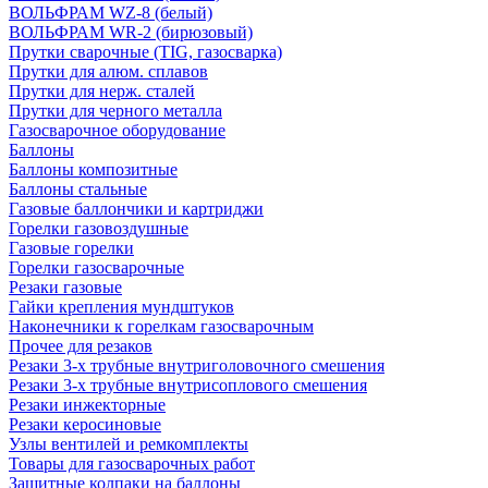
ВОЛЬФРАМ WZ-8 (белый)
ВОЛЬФРАМ WR-2 (бирюзовый)
Прутки сварочные (TIG, газосварка)
Прутки для алюм. сплавов
Прутки для нерж. сталей
Прутки для черного металла
Газосварочное оборудование
Баллоны
Баллоны композитные
Баллоны стальные
Газовые баллончики и картриджи
Горелки газовоздушные
Газовые горелки
Горелки газосварочные
Резаки газовые
Гайки крепления мундштуков
Наконечники к горелкам газосварочным
Прочее для резаков
Резаки 3-х трубные внутриголовочного смешения
Резаки 3-х трубные внутрисоплового смешения
Резаки инжекторные
Резаки керосиновые
Узлы вентилей и ремкомплекты
Товары для газосварочных работ
Защитные колпаки на баллоны