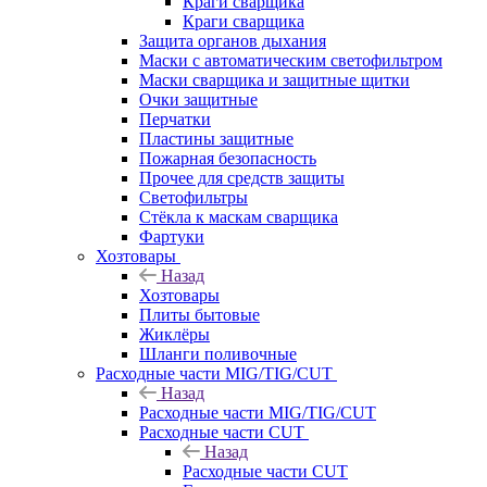
Краги сварщика
Краги сварщика
Защита органов дыхания
Маски с автоматическим светофильтром
Маски сварщика и защитные щитки
Очки защитные
Перчатки
Пластины защитные
Пожарная безопасность
Прочее для средств защиты
Светофильтры
Стёкла к маскам сварщика
Фартуки
Хозтовары
Назад
Хозтовары
Плиты бытовые
Жиклёры
Шланги поливочные
Расходные части MIG/TIG/CUT
Назад
Расходные части MIG/TIG/CUT
Расходные части CUT
Назад
Расходные части CUT