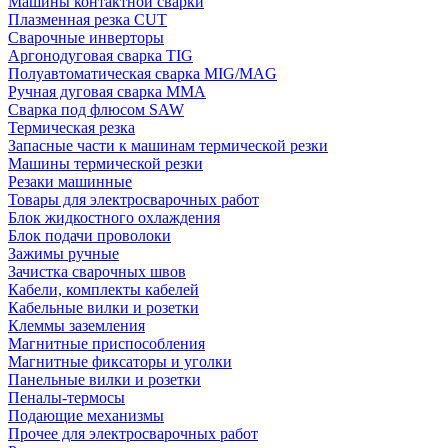
Машины контактной сварки
Плазменная резка CUT
Сварочные инверторы
Аргонодуговая сварка TIG
Полуавтоматическая сварка MIG/MAG
Ручная дуговая сварка MMA
Сварка под флюсом SAW
Термическая резка
Запасные части к машинам термической резки
Машины термической резки
Резаки машинные
Товары для электросварочных работ
Блок жидкостного охлаждения
Блок подачи проволоки
Зажимы ручные
Зачистка сварочных швов
Кабели, комплекты кабелей
Кабельные вилки и розетки
Клеммы заземления
Магнитные приспособления
Магнитные фиксаторы и уголки
Панельные вилки и розетки
Пеналы-термосы
Подающие механизмы
Прочее для электросварочных работ