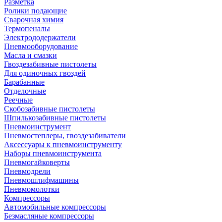
Разметка
Ролики подающие
Сварочная химия
Термопеналы
Электрододержатели
Пневмооборудование
Масла и смазки
Гвоздезабивные пистолеты
Для одиночных гвоздей
Барабанные
Отделочные
Реечные
Скобозабивные пистолеты
Шпилькозабивные пистолеты
Пневмоинструмент
Пневмостеплеры, гвоздезабиватели
Аксессуары к пневмоинструменту
Наборы пневмоинструмента
Пневмогайковерты
Пневмодрели
Пневмошлифмашины
Пневмомолотки
Компрессоры
Автомобильные компрессоры
Безмасляные компрессоры