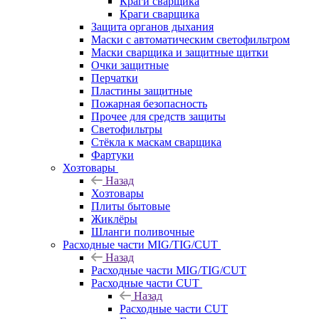
Краги сварщика
Краги сварщика
Защита органов дыхания
Маски с автоматическим светофильтром
Маски сварщика и защитные щитки
Очки защитные
Перчатки
Пластины защитные
Пожарная безопасность
Прочее для средств защиты
Светофильтры
Стёкла к маскам сварщика
Фартуки
Хозтовары
Назад
Хозтовары
Плиты бытовые
Жиклёры
Шланги поливочные
Расходные части MIG/TIG/CUT
Назад
Расходные части MIG/TIG/CUT
Расходные части CUT
Назад
Расходные части CUT