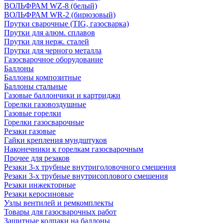
ВОЛЬФРАМ WZ-8 (белый)
ВОЛЬФРАМ WR-2 (бирюзовый)
Прутки сварочные (TIG, газосварка)
Прутки для алюм. сплавов
Прутки для нерж. сталей
Прутки для черного металла
Газосварочное оборудование
Баллоны
Баллоны композитные
Баллоны стальные
Газовые баллончики и картриджи
Горелки газовоздушные
Газовые горелки
Горелки газосварочные
Резаки газовые
Гайки крепления мундштуков
Наконечники к горелкам газосварочным
Прочее для резаков
Резаки 3-х трубные внутриголовочного смешения
Резаки 3-х трубные внутрисоплового смешения
Резаки инжекторные
Резаки керосиновые
Узлы вентилей и ремкомплекты
Товары для газосварочных работ
Защитные колпаки на баллоны