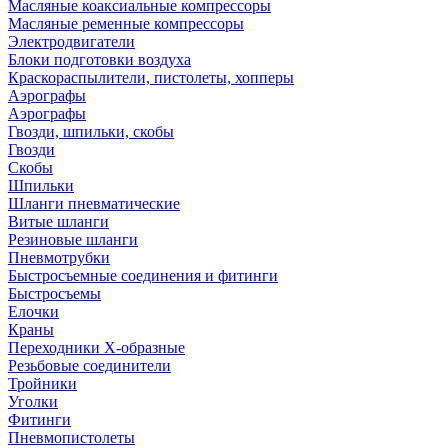
Масляные коаксиальные компрессоры
Масляные ременные компрессоры
Электродвигатели
Блоки подготовки воздуха
Краскораспылители, пистолеты, хопперы
Аэрографы
Аэрографы
Гвозди, шпильки, скобы
Гвозди
Скобы
Шпильки
Шланги пневматические
Витые шланги
Резиновые шланги
Пневмотрубки
Быстросъемные соединения и фитинги
Быстросъемы
Елочки
Краны
Переходники Х-образные
Резьбовые соединители
Тройники
Уголки
Фитинги
Пневмопистолеты