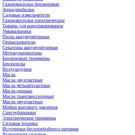
Газонокосилки бензиновые
Зернодробилки
Садовые измельчители
Газонокосилки электрические
Товары для консервирования
Умывальники
Пилы аккумуляторные
Опрыскиватели
Секаторы аккумуляторные
Мотокультиваторы
Бензиновые триммеры
Бензопилы
Воздуходувки
Масла
Масла двухтактные
Масла четырёхтактные
Масла цепные
Масла трансмиссионные
Масла двухтактные
Мойки высокого давления
Снегоуборщики
Электрические триммеры
Силовая техника
Источники бесперебойного питания
Удлинители силовые