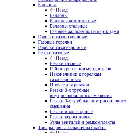
Баллоны
Назад
Баллоны
Баллоны композитные
Баллоны стальные
Газовые баллончики и картриджи
Горелки газовоздушные
Газовые горелки
Горелки газосварочные
Резаки газовые
Назад
Резаки газовые
Гайки крепления мундштуков
Наконечники к горелкам
газосварочным
Прочее для резаков
Резаки 3-х трубные
внутриголовочного смешения
Резаки 3-х трубные внутрисоплового
смешения
Резаки инжекторные
Резаки керосиновые
Узлы вентилей и ремкомплекты
Товары для газосварочных работ
Назад