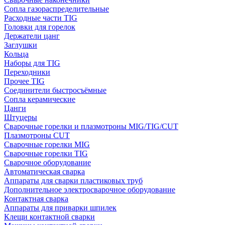
Сопла газораспределительные
Расходные части TIG
Головки для горелок
Держатели цанг
Заглушки
Кольца
Наборы для TIG
Переходники
Прочее TIG
Соединители быстросъёмные
Сопла керамические
Цанги
Штуцеры
Сварочные горелки и плазмотроны MIG/TIG/CUT
Плазмотроны CUT
Сварочные горелки MIG
Сварочные горелки TIG
Сварочное оборудование
Автоматическая сварка
Аппараты для сварки пластиковых труб
Дополнительное электросварочное оборудование
Контактная сварка
Аппараты для приварки шпилек
Клещи контактной сварки