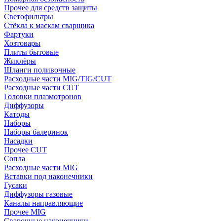
Прочее для средств защиты
Светофильтры
Стёкла к маскам сварщика
Фартуки
Хозтовары
Плиты бытовые
Жиклёры
Шланги поливочные
Расходные части MIG/TIG/CUT
Расходные части CUT
Головки плазмотронов
Диффузоры
Катоды
Наборы
Наборы балеринок
Насадки
Прочее CUT
Сопла
Расходные части MIG
Вставки под наконечники
Гусаки
Диффузоры газовые
Каналы направляющие
Прочее MIG
Сварочные наконечники