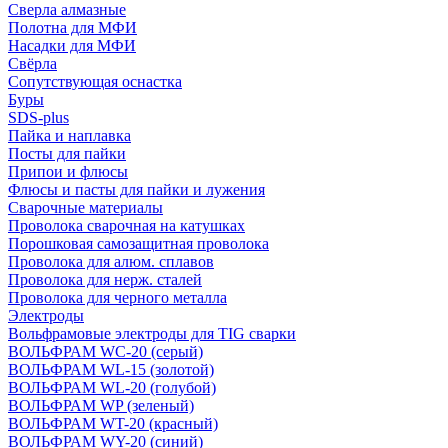
Сверла алмазные
Полотна для МФИ
Насадки для МФИ
Свёрла
Сопутствующая оснастка
Буры
SDS-plus
Пайка и наплавка
Посты для пайки
Припои и флюсы
Флюсы и пасты для пайки и лужения
Сварочные материалы
Проволока сварочная на катушках
Порошковая самозащитная проволока
Проволока для алюм. сплавов
Проволока для нерж. сталей
Проволока для черного металла
Электроды
Вольфрамовые электроды для TIG сварки
ВОЛЬФРАМ WC-20 (серый)
ВОЛЬФРАМ WL-15 (золотой)
ВОЛЬФРАМ WL-20 (голубой)
ВОЛЬФРАМ WP (зеленый)
ВОЛЬФРАМ WT-20 (красный)
ВОЛЬФРАМ WY-20 (синий)