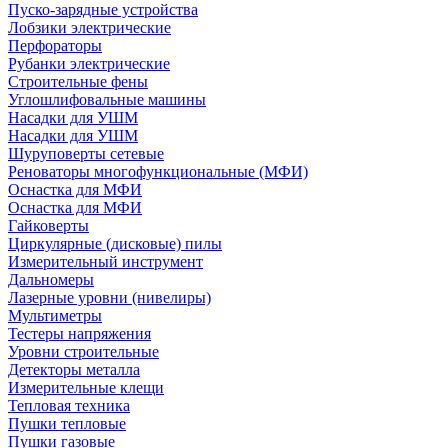
Пуско-зарядные устройства
Лобзики электрические
Перфораторы
Рубанки электрические
Строительные фены
Углошлифовальные машины
Насадки для УШМ
Насадки для УШМ
Шуруповерты сетевые
Реноваторы многофункциональные (МФИ)
Оснастка для МФИ
Оснастка для МФИ
Гайковерты
Циркулярные (дисковые) пилы
Измерительный инструмент
Дальномеры
Лазерные уровни (нивелиры)
Мультиметры
Тестеры напряжения
Уровни строительные
Детекторы металла
Измерительные клещи
Тепловая техника
Пушки тепловые
Пушки газовые