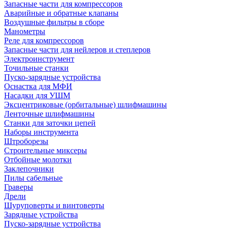
Запасные части для компрессоров
Аварийные и обратные клапаны
Воздушные фильтры в сборе
Манометры
Реле для компрессоров
Запасные части для нейлеров и степлеров
Электроинструмент
Точильные станки
Пуско-зарядные устройства
Оснастка для МФИ
Насадки для УШМ
Эксцентриковые (орбитальные) шлифмашины
Ленточные шлифмашины
Станки для заточки цепей
Наборы инструмента
Штроборезы
Строительные миксеры
Отбойные молотки
Заклепочники
Пилы сабельные
Граверы
Дрели
Шуруповерты и винтоверты
Зарядные устройства
Пуско-зарядные устройства