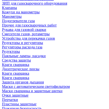
ЗИП для газосварочного оборудования
Клапаны
Кожухи на манометры
Манометры
Подогреватели газа
Прочее для газосварочных работ
Рукава для газовой сварки
Смесители газов, ротаметры
Устройства для перекачки газов
Редукторы и регуляторы
Регуляторы расхода газа
Редукторы
Паяльные лампы, насадки
Средства защиты
Краги сварщика
Диоптрические линзы
Краги сварщика
Краги сварщика
Защита органов дыхания
Маски с автоматическим светофильтром
Маски сварщика и защитные щитки
Очки защитные
Перчатки
Пластины защитные
Пожарная безопасность