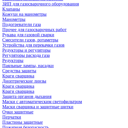
ЗИП для газосварочного оборудования
Клапаны
Кожухи на манометры
Манометры
Подогреватели газа
Прочее для газосварочных работ
Рукава для газовой сварки
Смесители газов, ротаметры
Устройства для перекачки газов
Редукторы и регуляторы
Регуляторы расхода газа
Редукторы
Паяльные лампы, насадки
Средства защиты
Краги сварщика
Диоптрические линзы
Краги сварщика
Краги сварщика
Защита органов дыхания
Маски с автоматическим светофильтром
Маски сварщика и защитные щитки
Очки защитные
Перчатки
Пластины защитные
Пожарная безопасность