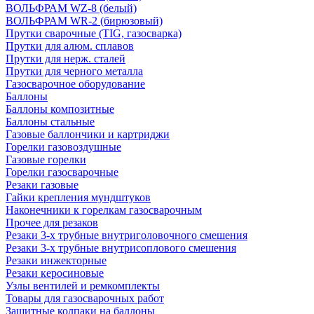
ВОЛЬФРАМ WZ-8 (белый)
ВОЛЬФРАМ WR-2 (бирюзовый)
Прутки сварочные (TIG, газосварка)
Прутки для алюм. сплавов
Прутки для нерж. сталей
Прутки для черного металла
Газосварочное оборудование
Баллоны
Баллоны композитные
Баллоны стальные
Газовые баллончики и картриджи
Горелки газовоздушные
Газовые горелки
Горелки газосварочные
Резаки газовые
Гайки крепления мундштуков
Наконечники к горелкам газосварочным
Прочее для резаков
Резаки 3-х трубные внутриголовочного смешения
Резаки 3-х трубные внутрисоплового смешения
Резаки инжекторные
Резаки керосиновые
Узлы вентилей и ремкомплекты
Товары для газосварочных работ
Защитные колпаки на баллоны