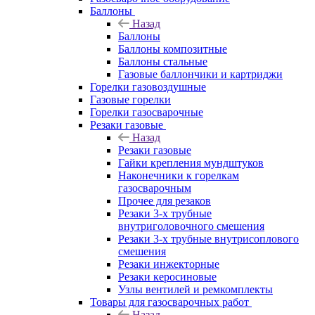
Баллоны
Назад
Баллоны
Баллоны композитные
Баллоны стальные
Газовые баллончики и картриджи
Горелки газовоздушные
Газовые горелки
Горелки газосварочные
Резаки газовые
Назад
Резаки газовые
Гайки крепления мундштуков
Наконечники к горелкам
газосварочным
Прочее для резаков
Резаки 3-х трубные
внутриголовочного смешения
Резаки 3-х трубные внутрисоплового
смешения
Резаки инжекторные
Резаки керосиновые
Узлы вентилей и ремкомплекты
Товары для газосварочных работ
Назад