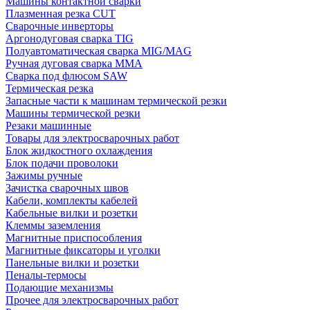
Машины контактной сварки
Плазменная резка CUT
Сварочные инверторы
Аргонодуговая сварка TIG
Полуавтоматическая сварка MIG/MAG
Ручная дуговая сварка MMA
Сварка под флюсом SAW
Термическая резка
Запасные части к машинам термической резки
Машины термической резки
Резаки машинные
Товары для электросварочных работ
Блок жидкостного охлаждения
Блок подачи проволоки
Зажимы ручные
Зачистка сварочных швов
Кабели, комплекты кабелей
Кабельные вилки и розетки
Клеммы заземления
Магнитные приспособления
Магнитные фиксаторы и уголки
Панельные вилки и розетки
Пеналы-термосы
Подающие механизмы
Прочее для электросварочных работ