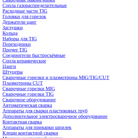
Сопла газораспределительные
Расходные части TIG
Головки для горелок
Держатели цанг
Заглушки
Кольца
Наборы для TIG
Переходники
Прочее TIG
Соединители быстросъёмные
Сопла керамические
Цанги
Штуцеры
Сварочные горелки и плазмотроны MIG/TIG/CUT
Плазмотроны CUT
Сварочные горелки MIG
Сварочные горелки TIG
Сварочное оборудование
Автоматическая сварка
Аппараты для сварки пластиковых труб
Дополнительное электросварочное оборудование
Контактная сварка
Аппараты для приварки шпилек
Клещи контактной сварки