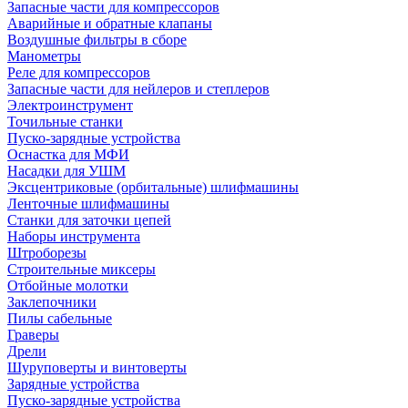
Запасные части для компрессоров
Аварийные и обратные клапаны
Воздушные фильтры в сборе
Манометры
Реле для компрессоров
Запасные части для нейлеров и степлеров
Электроинструмент
Точильные станки
Пуско-зарядные устройства
Оснастка для МФИ
Насадки для УШМ
Эксцентриковые (орбитальные) шлифмашины
Ленточные шлифмашины
Станки для заточки цепей
Наборы инструмента
Штроборезы
Строительные миксеры
Отбойные молотки
Заклепочники
Пилы сабельные
Граверы
Дрели
Шуруповерты и винтоверты
Зарядные устройства
Пуско-зарядные устройства