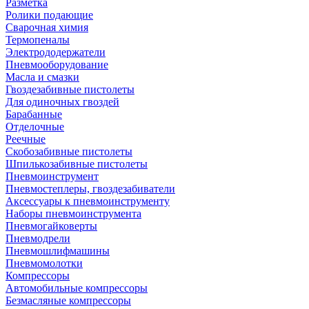
Разметка
Ролики подающие
Сварочная химия
Термопеналы
Электрододержатели
Пневмооборудование
Масла и смазки
Гвоздезабивные пистолеты
Для одиночных гвоздей
Барабанные
Отделочные
Реечные
Скобозабивные пистолеты
Шпилькозабивные пистолеты
Пневмоинструмент
Пневмостеплеры, гвоздезабиватели
Аксессуары к пневмоинструменту
Наборы пневмоинструмента
Пневмогайковерты
Пневмодрели
Пневмошлифмашины
Пневмомолотки
Компрессоры
Автомобильные компрессоры
Безмасляные компрессоры