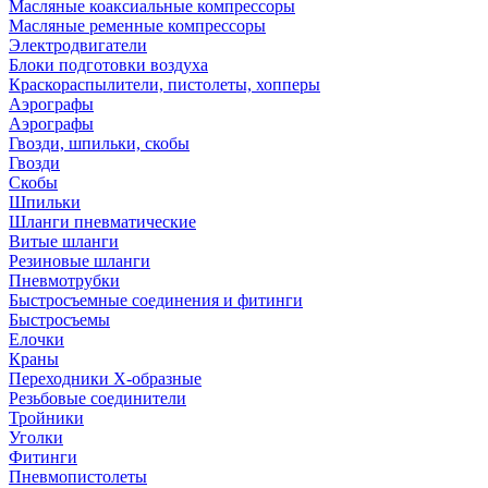
Масляные коаксиальные компрессоры
Масляные ременные компрессоры
Электродвигатели
Блоки подготовки воздуха
Краскораспылители, пистолеты, хопперы
Аэрографы
Аэрографы
Гвозди, шпильки, скобы
Гвозди
Скобы
Шпильки
Шланги пневматические
Витые шланги
Резиновые шланги
Пневмотрубки
Быстросъемные соединения и фитинги
Быстросъемы
Елочки
Краны
Переходники Х-образные
Резьбовые соединители
Тройники
Уголки
Фитинги
Пневмопистолеты