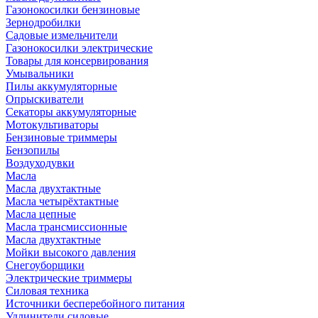
Газонокосилки бензиновые
Зернодробилки
Садовые измельчители
Газонокосилки электрические
Товары для консервирования
Умывальники
Пилы аккумуляторные
Опрыскиватели
Секаторы аккумуляторные
Мотокультиваторы
Бензиновые триммеры
Бензопилы
Воздуходувки
Масла
Масла двухтактные
Масла четырёхтактные
Масла цепные
Масла трансмиссионные
Масла двухтактные
Мойки высокого давления
Снегоуборщики
Электрические триммеры
Силовая техника
Источники бесперебойного питания
Удлинители силовые