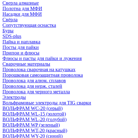
Сверла алмазные
Полотна для МФИ
Насадки для МФИ
Свёрла
Сопутствующая оснастка
Буры
SDS-plus
Пайка и наплавка
Посты для пайки
Припои и флюсы
Флюсы и пасты для пайки и лужения
Сварочные материалы
Проволока сварочная на катушках
Порошковая самозащитная проволока
Проволока для алюм. сплавов
Проволока для нерж. сталей
Проволока для черного металла
Электроды
Вольфрамовые электроды для TIG сварки
ВОЛЬФРАМ WC-20 (серый)
ВОЛЬФРАМ WL-15 (золотой)
ВОЛЬФРАМ WL-20 (голубой)
ВОЛЬФРАМ WP (зеленый)
ВОЛЬФРАМ WT-20 (красный)
ВОЛЬФРАМ WY-20 (синий)