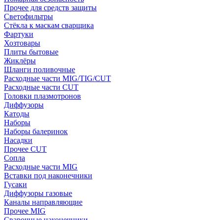
Прочее для средств защиты
Светофильтры
Стёкла к маскам сварщика
Фартуки
Хозтовары
Плиты бытовые
Жиклёры
Шланги поливочные
Расходные части MIG/TIG/CUT
Расходные части CUT
Головки плазмотронов
Диффузоры
Катоды
Наборы
Наборы балеринок
Насадки
Прочее CUT
Сопла
Расходные части MIG
Вставки под наконечники
Гусаки
Диффузоры газовые
Каналы направляющие
Прочее MIG
Сварочные наконечники