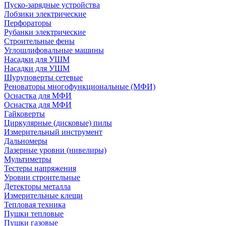
Пуско-зарядные устройства
Лобзики электрические
Перфораторы
Рубанки электрические
Строительные фены
Углошлифовальные машины
Насадки для УШМ
Насадки для УШМ
Шуруповерты сетевые
Реноваторы многофункциональные (МФИ)
Оснастка для МФИ
Оснастка для МФИ
Гайковерты
Циркулярные (дисковые) пилы
Измерительный инструмент
Дальномеры
Лазерные уровни (нивелиры)
Мультиметры
Тестеры напряжения
Уровни строительные
Детекторы металла
Измерительные клещи
Тепловая техника
Пушки тепловые
Пушки газовые