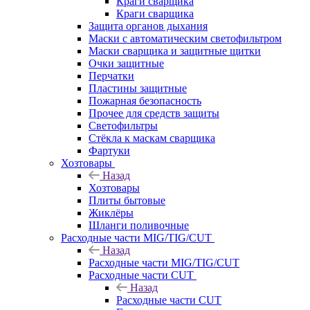
Краги сварщика
Краги сварщика
Защита органов дыхания
Маски с автоматическим светофильтром
Маски сварщика и защитные щитки
Очки защитные
Перчатки
Пластины защитные
Пожарная безопасность
Прочее для средств защиты
Светофильтры
Стёкла к маскам сварщика
Фартуки
Хозтовары
Назад
Хозтовары
Плиты бытовые
Жиклёры
Шланги поливочные
Расходные части MIG/TIG/CUT
Назад
Расходные части MIG/TIG/CUT
Расходные части CUT
Назад
Расходные части CUT