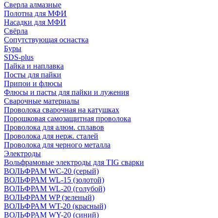
Сверла алмазные
Полотна для МФИ
Насадки для МФИ
Свёрла
Сопутствующая оснастка
Буры
SDS-plus
Пайка и наплавка
Посты для пайки
Припои и флюсы
Флюсы и пасты для пайки и лужения
Сварочные материалы
Проволока сварочная на катушках
Порошковая самозащитная проволока
Проволока для алюм. сплавов
Проволока для нерж. сталей
Проволока для черного металла
Электроды
Вольфрамовые электроды для TIG сварки
ВОЛЬФРАМ WC-20 (серый)
ВОЛЬФРАМ WL-15 (золотой)
ВОЛЬФРАМ WL-20 (голубой)
ВОЛЬФРАМ WP (зеленый)
ВОЛЬФРАМ WT-20 (красный)
ВОЛЬФРАМ WY-20 (синий)