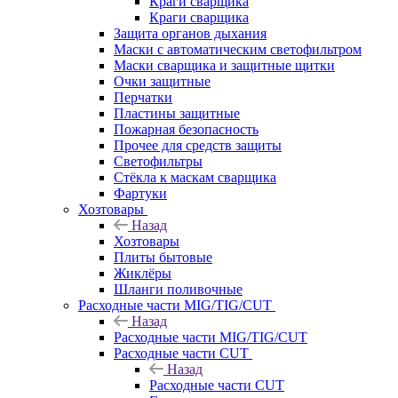
Краги сварщика
Краги сварщика
Защита органов дыхания
Маски с автоматическим светофильтром
Маски сварщика и защитные щитки
Очки защитные
Перчатки
Пластины защитные
Пожарная безопасность
Прочее для средств защиты
Светофильтры
Стёкла к маскам сварщика
Фартуки
Хозтовары
Назад
Хозтовары
Плиты бытовые
Жиклёры
Шланги поливочные
Расходные части MIG/TIG/CUT
Назад
Расходные части MIG/TIG/CUT
Расходные части CUT
Назад
Расходные части CUT