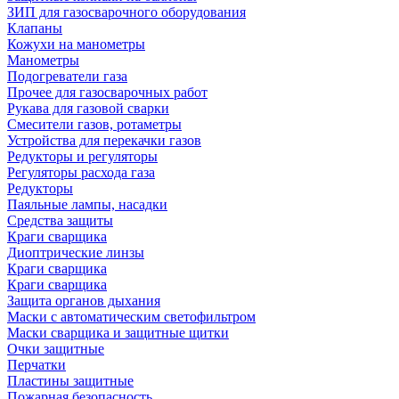
ЗИП для газосварочного оборудования
Клапаны
Кожухи на манометры
Манометры
Подогреватели газа
Прочее для газосварочных работ
Рукава для газовой сварки
Смесители газов, ротаметры
Устройства для перекачки газов
Редукторы и регуляторы
Регуляторы расхода газа
Редукторы
Паяльные лампы, насадки
Средства защиты
Краги сварщика
Диоптрические линзы
Краги сварщика
Краги сварщика
Защита органов дыхания
Маски с автоматическим светофильтром
Маски сварщика и защитные щитки
Очки защитные
Перчатки
Пластины защитные
Пожарная безопасность