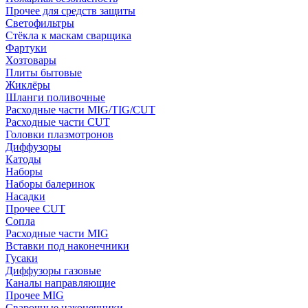
Прочее для средств защиты
Светофильтры
Стёкла к маскам сварщика
Фартуки
Хозтовары
Плиты бытовые
Жиклёры
Шланги поливочные
Расходные части MIG/TIG/CUT
Расходные части CUT
Головки плазмотронов
Диффузоры
Катоды
Наборы
Наборы балеринок
Насадки
Прочее CUT
Сопла
Расходные части MIG
Вставки под наконечники
Гусаки
Диффузоры газовые
Каналы направляющие
Прочее MIG
Сварочные наконечники