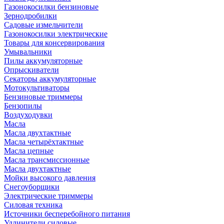
Газонокосилки бензиновые
Зернодробилки
Садовые измельчители
Газонокосилки электрические
Товары для консервирования
Умывальники
Пилы аккумуляторные
Опрыскиватели
Секаторы аккумуляторные
Мотокультиваторы
Бензиновые триммеры
Бензопилы
Воздуходувки
Масла
Масла двухтактные
Масла четырёхтактные
Масла цепные
Масла трансмиссионные
Масла двухтактные
Мойки высокого давления
Снегоуборщики
Электрические триммеры
Силовая техника
Источники бесперебойного питания
Удлинители силовые