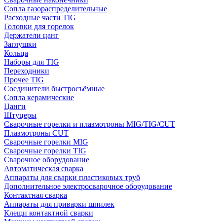
Сопла газораспределительные
Расходные части TIG
Головки для горелок
Держатели цанг
Заглушки
Кольца
Наборы для TIG
Переходники
Прочее TIG
Соединители быстросъёмные
Сопла керамические
Цанги
Штуцеры
Сварочные горелки и плазмотроны MIG/TIG/CUT
Плазмотроны CUT
Сварочные горелки MIG
Сварочные горелки TIG
Сварочное оборудование
Автоматическая сварка
Аппараты для сварки пластиковых труб
Дополнительное электросварочное оборудование
Контактная сварка
Аппараты для приварки шпилек
Клещи контактной сварки