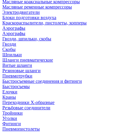
Масляные коаксиальные компрессоры
Масляные ременные компрессоры
Электродвигатели
Блоки подготовки воздуха
Краскораспылители, пистолеты, хопперы
Аэрографы
Аэрографы
Гвозди, шпильки, скобы
Гвозди
Скобы
Шпильки
Шланги пневматические
Витые шланги
Резиновые шланги
Пневмотрубки
Быстросъемные соединения и фитинги
Быстросъемы
Елочки
Краны
Переходники Х-образные
Резьбовые соединители
Тройники
Уголки
Фитинги
Пневмопистолеты