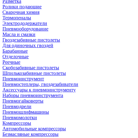
Разметка
Ролики подающие
Сварочная химия
Термопеналы
Электрододержатели
Пневмооборудование
Масла и смазки
Гвоздезабивные пистолеты
Для одиночных гвоздей
Барабанные
Отделочные
Реечные
Скобозабивные пистолеты
Шпилькозабивные пистолеты
Пневмоинструмент
Пневмостеплеры, гвоздезабиватели
Аксессуары к пневмоинструменту
Наборы пневмоинструмента
Пневмогайковерты
Пневмодрели
Пневмошлифмашины
Пневмомолотки
Компрессоры
Автомобильные компрессоры
Безмасляные компрессоры