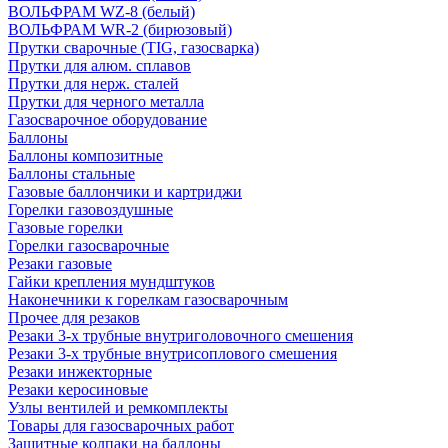
ВОЛЬФРАМ WZ-8 (белый)
ВОЛЬФРАМ WR-2 (бирюзовый)
Прутки сварочные (TIG, газосварка)
Прутки для алюм. сплавов
Прутки для нерж. сталей
Прутки для черного металла
Газосварочное оборудование
Баллоны
Баллоны композитные
Баллоны стальные
Газовые баллончики и картриджи
Горелки газовоздушные
Газовые горелки
Горелки газосварочные
Резаки газовые
Гайки крепления мундштуков
Наконечники к горелкам газосварочным
Прочее для резаков
Резаки 3-х трубные внутриголовочного смешения
Резаки 3-х трубные внутрисоплового смешения
Резаки инжекторные
Резаки керосиновые
Узлы вентилей и ремкомплекты
Товары для газосварочных работ
Защитные колпаки на баллоны