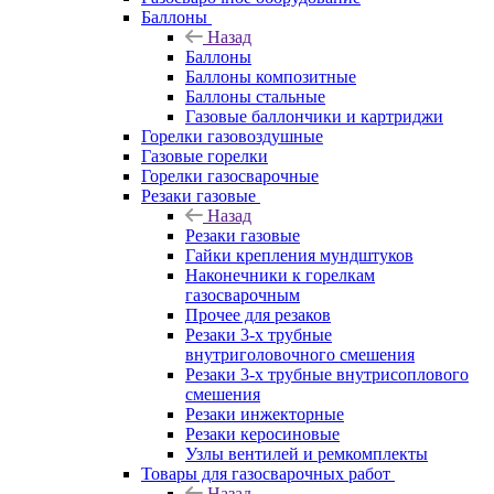
Баллоны
Назад
Баллоны
Баллоны композитные
Баллоны стальные
Газовые баллончики и картриджи
Горелки газовоздушные
Газовые горелки
Горелки газосварочные
Резаки газовые
Назад
Резаки газовые
Гайки крепления мундштуков
Наконечники к горелкам
газосварочным
Прочее для резаков
Резаки 3-х трубные
внутриголовочного смешения
Резаки 3-х трубные внутрисоплового
смешения
Резаки инжекторные
Резаки керосиновые
Узлы вентилей и ремкомплекты
Товары для газосварочных работ
Назад