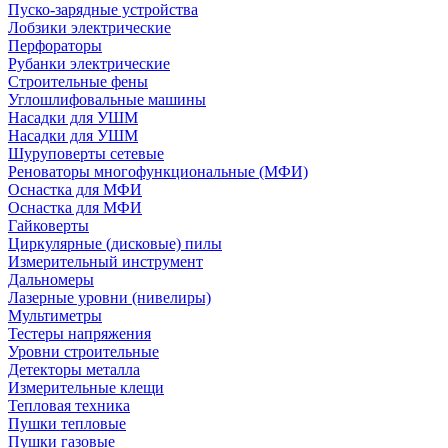
Пуско-зарядные устройства
Лобзики электрические
Перфораторы
Рубанки электрические
Строительные фены
Углошлифовальные машины
Насадки для УШМ
Насадки для УШМ
Шуруповерты сетевые
Реноваторы многофункциональные (МФИ)
Оснастка для МФИ
Оснастка для МФИ
Гайковерты
Циркулярные (дисковые) пилы
Измерительный инструмент
Дальномеры
Лазерные уровни (нивелиры)
Мультиметры
Тестеры напряжения
Уровни строительные
Детекторы металла
Измерительные клещи
Тепловая техника
Пушки тепловые
Пушки газовые