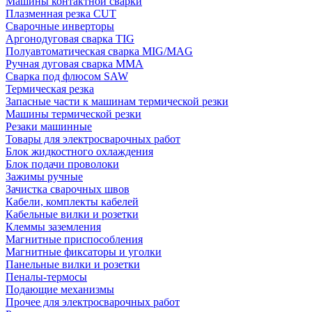
Машины контактной сварки
Плазменная резка CUT
Сварочные инверторы
Аргонодуговая сварка TIG
Полуавтоматическая сварка MIG/MAG
Ручная дуговая сварка MMA
Сварка под флюсом SAW
Термическая резка
Запасные части к машинам термической резки
Машины термической резки
Резаки машинные
Товары для электросварочных работ
Блок жидкостного охлаждения
Блок подачи проволоки
Зажимы ручные
Зачистка сварочных швов
Кабели, комплекты кабелей
Кабельные вилки и розетки
Клеммы заземления
Магнитные приспособления
Магнитные фиксаторы и уголки
Панельные вилки и розетки
Пеналы-термосы
Подающие механизмы
Прочее для электросварочных работ