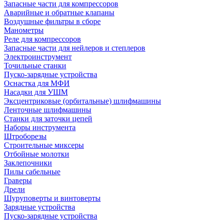
Запасные части для компрессоров
Аварийные и обратные клапаны
Воздушные фильтры в сборе
Манометры
Реле для компрессоров
Запасные части для нейлеров и степлеров
Электроинструмент
Точильные станки
Пуско-зарядные устройства
Оснастка для МФИ
Насадки для УШМ
Эксцентриковые (орбитальные) шлифмашины
Ленточные шлифмашины
Станки для заточки цепей
Наборы инструмента
Штроборезы
Строительные миксеры
Отбойные молотки
Заклепочники
Пилы сабельные
Граверы
Дрели
Шуруповерты и винтоверты
Зарядные устройства
Пуско-зарядные устройства