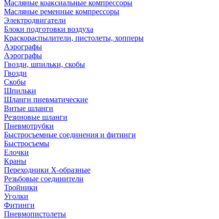
Масляные коаксиальные компрессоры
Масляные ременные компрессоры
Электродвигатели
Блоки подготовки воздуха
Краскораспылители, пистолеты, хопперы
Аэрографы
Аэрографы
Гвозди, шпильки, скобы
Гвозди
Скобы
Шпильки
Шланги пневматические
Витые шланги
Резиновые шланги
Пневмотрубки
Быстросъемные соединения и фитинги
Быстросъемы
Елочки
Краны
Переходники Х-образные
Резьбовые соединители
Тройники
Уголки
Фитинги
Пневмопистолеты