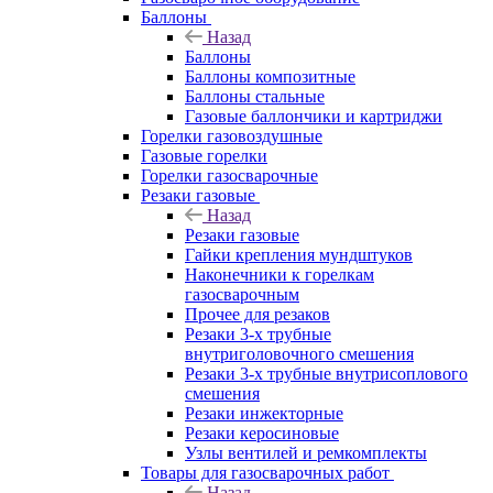
Баллоны
Назад
Баллоны
Баллоны композитные
Баллоны стальные
Газовые баллончики и картриджи
Горелки газовоздушные
Газовые горелки
Горелки газосварочные
Резаки газовые
Назад
Резаки газовые
Гайки крепления мундштуков
Наконечники к горелкам
газосварочным
Прочее для резаков
Резаки 3-х трубные
внутриголовочного смешения
Резаки 3-х трубные внутрисоплового
смешения
Резаки инжекторные
Резаки керосиновые
Узлы вентилей и ремкомплекты
Товары для газосварочных работ
Назад