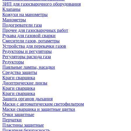
ЗИП для газосварочного оборудования
Клапаны
Кожухи на манометры
Манометры
Подогреватели газа
Прочее для газосварочных работ
Рукава для газовой сварки
Смесители газов, ротаметры
Устройства для перекачки газов
Редукторы и регуляторы
Регуляторы расхода газа
Редукторы
Паяльные лампы, насадки
Средства защиты
Краги сварщика
Диоптрические линзы
Краги сварщика
Краги сварщика
Защита органов дыхания
Маски с автоматическим светофильтром
Маски сварщика и защитные щитки
Очки защитные
Перчатки
Пластины защитные
Пожарная безопасность