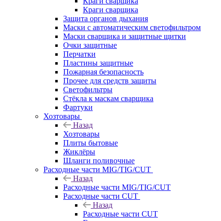
Краги сварщика
Краги сварщика
Защита органов дыхания
Маски с автоматическим светофильтром
Маски сварщика и защитные щитки
Очки защитные
Перчатки
Пластины защитные
Пожарная безопасность
Прочее для средств защиты
Светофильтры
Стёкла к маскам сварщика
Фартуки
Хозтовары
Назад
Хозтовары
Плиты бытовые
Жиклёры
Шланги поливочные
Расходные части MIG/TIG/CUT
Назад
Расходные части MIG/TIG/CUT
Расходные части CUT
Назад
Расходные части CUT