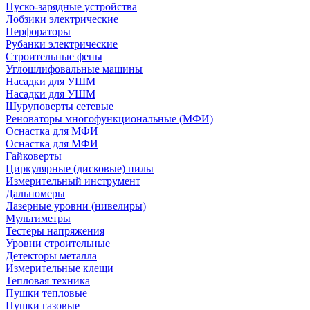
Пуско-зарядные устройства
Лобзики электрические
Перфораторы
Рубанки электрические
Строительные фены
Углошлифовальные машины
Насадки для УШМ
Насадки для УШМ
Шуруповерты сетевые
Реноваторы многофункциональные (МФИ)
Оснастка для МФИ
Оснастка для МФИ
Гайковерты
Циркулярные (дисковые) пилы
Измерительный инструмент
Дальномеры
Лазерные уровни (нивелиры)
Мультиметры
Тестеры напряжения
Уровни строительные
Детекторы металла
Измерительные клещи
Тепловая техника
Пушки тепловые
Пушки газовые