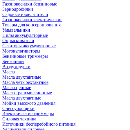
Газонокосилки бензиновые
Зернодробилки
Садовые измельчители
Газонокосилки электрические
Товары для консервирования
Умывальники
Пилы аккумуляторные
Опрыскиватели
Секаторы аккумуляторные
Мотокультиваторы
Бензиновые триммеры
Бензопилы
Воздуходувки
Масла
Масла двухтактные
Масла четырёхтактные
Масла цепные
Масла трансмиссионные
Масла двухтактные
Мойки высокого давления
Снегоуборщики
Электрические триммеры
Силовая техника
Источники бесперебойного питания
Удлинители силовые