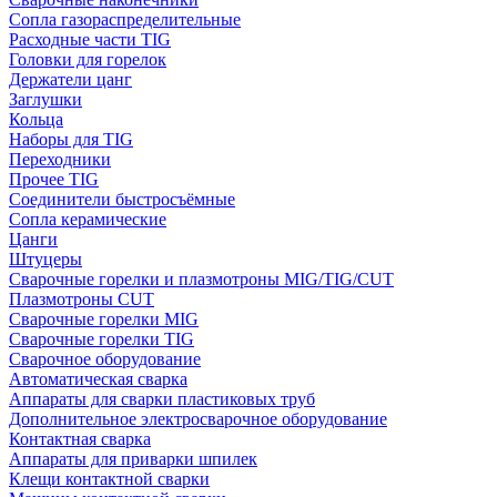
Сопла газораспределительные
Расходные части TIG
Головки для горелок
Держатели цанг
Заглушки
Кольца
Наборы для TIG
Переходники
Прочее TIG
Соединители быстросъёмные
Сопла керамические
Цанги
Штуцеры
Сварочные горелки и плазмотроны MIG/TIG/CUT
Плазмотроны CUT
Сварочные горелки MIG
Сварочные горелки TIG
Сварочное оборудование
Автоматическая сварка
Аппараты для сварки пластиковых труб
Дополнительное электросварочное оборудование
Контактная сварка
Аппараты для приварки шпилек
Клещи контактной сварки