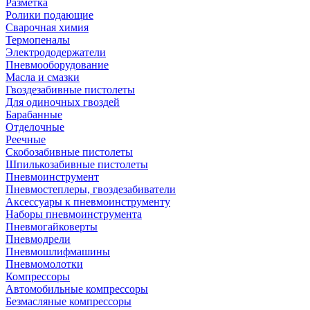
Разметка
Ролики подающие
Сварочная химия
Термопеналы
Электрододержатели
Пневмооборудование
Масла и смазки
Гвоздезабивные пистолеты
Для одиночных гвоздей
Барабанные
Отделочные
Реечные
Скобозабивные пистолеты
Шпилькозабивные пистолеты
Пневмоинструмент
Пневмостеплеры, гвоздезабиватели
Аксессуары к пневмоинструменту
Наборы пневмоинструмента
Пневмогайковерты
Пневмодрели
Пневмошлифмашины
Пневмомолотки
Компрессоры
Автомобильные компрессоры
Безмасляные компрессоры