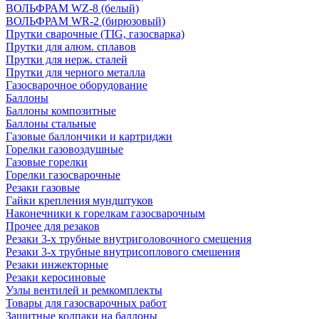
ВОЛЬФРАМ WZ-8 (белый)
ВОЛЬФРАМ WR-2 (бирюзовый)
Прутки сварочные (TIG, газосварка)
Прутки для алюм. сплавов
Прутки для нерж. сталей
Прутки для черного металла
Газосварочное оборудование
Баллоны
Баллоны композитные
Баллоны стальные
Газовые баллончики и картриджи
Горелки газовоздушные
Газовые горелки
Горелки газосварочные
Резаки газовые
Гайки крепления мундштуков
Наконечники к горелкам газосварочным
Прочее для резаков
Резаки 3-х трубные внутриголовочного смешения
Резаки 3-х трубные внутрисоплового смешения
Резаки инжекторные
Резаки керосиновые
Узлы вентилей и ремкомплекты
Товары для газосварочных работ
Защитные колпаки на баллоны