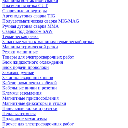
Машины контактной сварки
Плазменная резка CUT
Сварочные инверторы
Аргонодуговая сварка TIG
Полуавтоматическая сварка MIG/MAG
Ручная дуговая сварка MMA
Сварка под флюсом SAW
Термическая резка
Запасные части к машинам термической резки
Машины термической резки
Резаки машинные
Товары для электросварочных работ
Блок жидкостного охлаждения
Блок подачи проволоки
Зажимы ручные
Зачистка сварочных швов
Кабели, комплекты кабелей
Кабельные вилки и розетки
Клеммы заземления
Магнитные приспособления
Магнитные фиксаторы и уголки
Панельные вилки и розетки
Пеналы-термосы
Подающие механизмы
Прочее для электросварочных работ