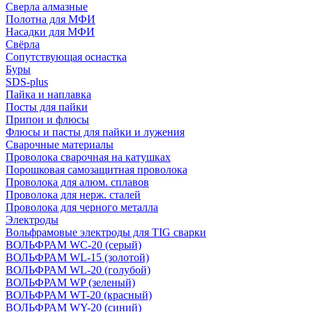
Сверла алмазные
Полотна для МФИ
Насадки для МФИ
Свёрла
Сопутствующая оснастка
Буры
SDS-plus
Пайка и наплавка
Посты для пайки
Припои и флюсы
Флюсы и пасты для пайки и лужения
Сварочные материалы
Проволока сварочная на катушках
Порошковая самозащитная проволока
Проволока для алюм. сплавов
Проволока для нерж. сталей
Проволока для черного металла
Электроды
Вольфрамовые электроды для TIG сварки
ВОЛЬФРАМ WC-20 (серый)
ВОЛЬФРАМ WL-15 (золотой)
ВОЛЬФРАМ WL-20 (голубой)
ВОЛЬФРАМ WP (зеленый)
ВОЛЬФРАМ WT-20 (красный)
ВОЛЬФРАМ WY-20 (синий)