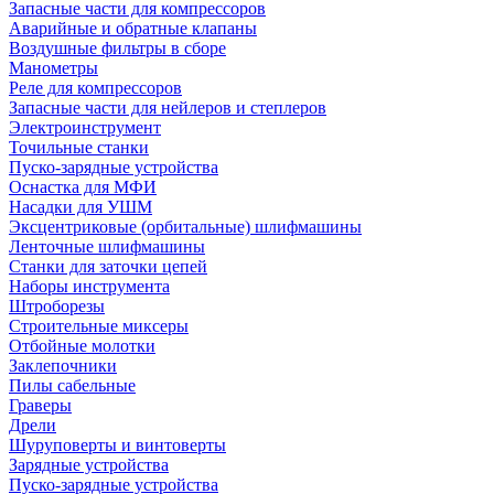
Запасные части для компрессоров
Аварийные и обратные клапаны
Воздушные фильтры в сборе
Манометры
Реле для компрессоров
Запасные части для нейлеров и степлеров
Электроинструмент
Точильные станки
Пуско-зарядные устройства
Оснастка для МФИ
Насадки для УШМ
Эксцентриковые (орбитальные) шлифмашины
Ленточные шлифмашины
Станки для заточки цепей
Наборы инструмента
Штроборезы
Строительные миксеры
Отбойные молотки
Заклепочники
Пилы сабельные
Граверы
Дрели
Шуруповерты и винтоверты
Зарядные устройства
Пуско-зарядные устройства