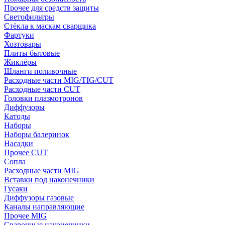
Прочее для средств защиты
Светофильтры
Стёкла к маскам сварщика
Фартуки
Хозтовары
Плиты бытовые
Жиклёры
Шланги поливочные
Расходные части MIG/TIG/CUT
Расходные части CUT
Головки плазмотронов
Диффузоры
Катоды
Наборы
Наборы балеринок
Насадки
Прочее CUT
Сопла
Расходные части MIG
Вставки под наконечники
Гусаки
Диффузоры газовые
Каналы направляющие
Прочее MIG
Сварочные наконечники