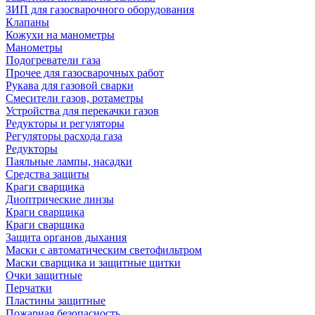
ЗИП для газосварочного оборудования
Клапаны
Кожухи на манометры
Манометры
Подогреватели газа
Прочее для газосварочных работ
Рукава для газовой сварки
Смесители газов, ротаметры
Устройства для перекачки газов
Редукторы и регуляторы
Регуляторы расхода газа
Редукторы
Паяльные лампы, насадки
Средства защиты
Краги сварщика
Диоптрические линзы
Краги сварщика
Краги сварщика
Защита органов дыхания
Маски с автоматическим светофильтром
Маски сварщика и защитные щитки
Очки защитные
Перчатки
Пластины защитные
Пожарная безопасность