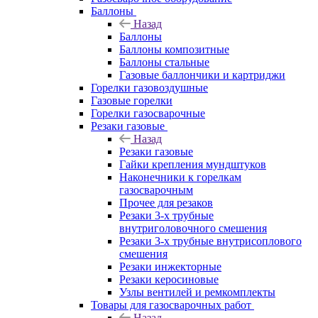
Баллоны
Назад
Баллоны
Баллоны композитные
Баллоны стальные
Газовые баллончики и картриджи
Горелки газовоздушные
Газовые горелки
Горелки газосварочные
Резаки газовые
Назад
Резаки газовые
Гайки крепления мундштуков
Наконечники к горелкам
газосварочным
Прочее для резаков
Резаки 3-х трубные
внутриголовочного смешения
Резаки 3-х трубные внутрисоплового
смешения
Резаки инжекторные
Резаки керосиновые
Узлы вентилей и ремкомплекты
Товары для газосварочных работ
Назад