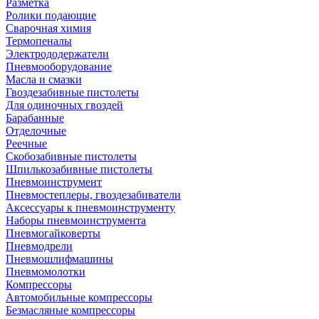
Разметка
Ролики подающие
Сварочная химия
Термопеналы
Электрододержатели
Пневмооборудование
Масла и смазки
Гвоздезабивные пистолеты
Для одиночных гвоздей
Барабанные
Отделочные
Реечные
Скобозабивные пистолеты
Шпилькозабивные пистолеты
Пневмоинструмент
Пневмостеплеры, гвоздезабиватели
Аксессуары к пневмоинструменту
Наборы пневмоинструмента
Пневмогайковерты
Пневмодрели
Пневмошлифмашины
Пневмомолотки
Компрессоры
Автомобильные компрессоры
Безмасляные компрессоры