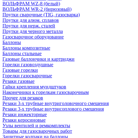
ВОЛЬФРАМ WZ-8 (белый)
ВОЛЬФРАМ WR-2 (бирюзовый)
Прутки сварочные (TIG, газосварка)
Прутки для алюм. сплавов
Прутки для нерж. сталей
Прутки для черного металла
Газосварочное оборудование
Баллоны
Баллоны композитные
Баллоны стальные
Газовые баллончики и картриджи
Горелки газовоздушные
Газовые горелки
Горелки газосварочные
Резаки газовые
Гайки крепления мундштуков
Наконечники к горелкам газосварочным
Прочее для резаков
Резаки 3-х трубные внутриголовочного смешения
Резаки 3-х трубные внутрисоплового смешения
Резаки инжекторные
Резаки керосиновые
Узлы вентилей и ремкомплекты
Товары для газосварочных работ
Защитные колпаки на баллоны