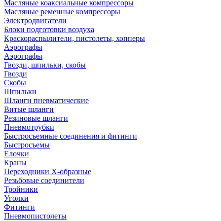
Масляные коаксиальные компрессоры
Масляные ременные компрессоры
Электродвигатели
Блоки подготовки воздуха
Краскораспылители, пистолеты, хопперы
Аэрографы
Аэрографы
Гвозди, шпильки, скобы
Гвозди
Скобы
Шпильки
Шланги пневматические
Витые шланги
Резиновые шланги
Пневмотрубки
Быстросъемные соединения и фитинги
Быстросъемы
Елочки
Краны
Переходники Х-образные
Резьбовые соединители
Тройники
Уголки
Фитинги
Пневмопистолеты