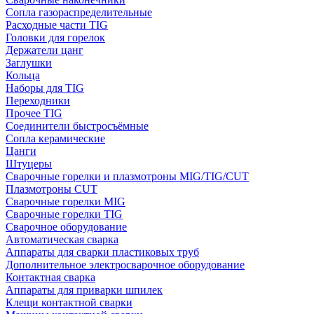
Сопла газораспределительные
Расходные части TIG
Головки для горелок
Держатели цанг
Заглушки
Кольца
Наборы для TIG
Переходники
Прочее TIG
Соединители быстросъёмные
Сопла керамические
Цанги
Штуцеры
Сварочные горелки и плазмотроны MIG/TIG/CUT
Плазмотроны CUT
Сварочные горелки MIG
Сварочные горелки TIG
Сварочное оборудование
Автоматическая сварка
Аппараты для сварки пластиковых труб
Дополнительное электросварочное оборудование
Контактная сварка
Аппараты для приварки шпилек
Клещи контактной сварки