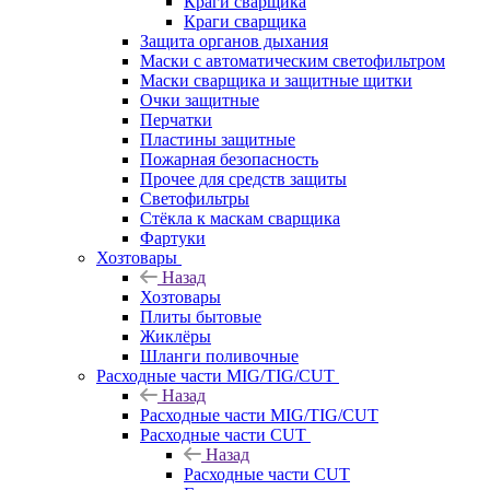
Краги сварщика
Краги сварщика
Защита органов дыхания
Маски с автоматическим светофильтром
Маски сварщика и защитные щитки
Очки защитные
Перчатки
Пластины защитные
Пожарная безопасность
Прочее для средств защиты
Светофильтры
Стёкла к маскам сварщика
Фартуки
Хозтовары
Назад
Хозтовары
Плиты бытовые
Жиклёры
Шланги поливочные
Расходные части MIG/TIG/CUT
Назад
Расходные части MIG/TIG/CUT
Расходные части CUT
Назад
Расходные части CUT