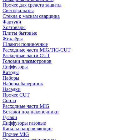
Прочее для средств защиты
Светофильтры
Стёкла к маскам сварщика
Фартуки
Хозтовары
Плиты бытовые
Жиклёры
Шланги поливочные
Расходные части MIG/TIG/CUT
Расходные части CUT
Головки плазмотронов
Диффузоры
Катоды
Наборы
Наборы балеринок
Насадки
Прочее CUT
Сопла
Расходные части MIG
Вставки под наконечники
Гусаки
Диффузоры газовые
Каналы направляющие
Прочее MIG
Сварочные наконечники