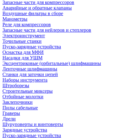
Запасные части для компрессоров
Аварийные и обратные клапаны
Воздушные фильтры в сборе
Манометры
Реле для компрессоров
Запасные части для нейлеров и степлеров
Электроинструмент
Точильные станки
Пуско-зарядные устройства
Оснастка для МФИ
Насадки для УШМ
Эксцентриковые (орбитальные) шлифмашины
Ленточные шлифмашины
Станки для заточки цепей
Наборы инструмента
Штроборезы
Строительные миксеры
Отбойные молотки
Заклепочники
Пилы сабельные
Граверы
Дрели
Шуруповерты и винтоверты
Зарядные устройства
Пуско-зарядные устройства