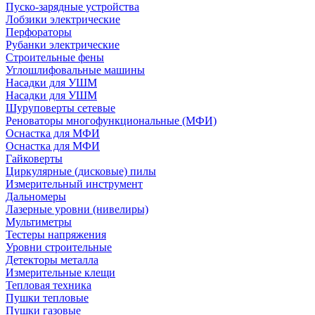
Пуско-зарядные устройства
Лобзики электрические
Перфораторы
Рубанки электрические
Строительные фены
Углошлифовальные машины
Насадки для УШМ
Насадки для УШМ
Шуруповерты сетевые
Реноваторы многофункциональные (МФИ)
Оснастка для МФИ
Оснастка для МФИ
Гайковерты
Циркулярные (дисковые) пилы
Измерительный инструмент
Дальномеры
Лазерные уровни (нивелиры)
Мультиметры
Тестеры напряжения
Уровни строительные
Детекторы металла
Измерительные клещи
Тепловая техника
Пушки тепловые
Пушки газовые