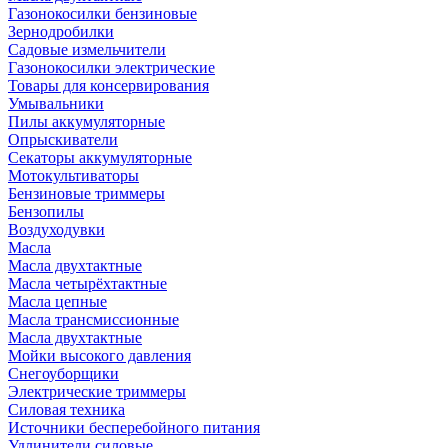
Газонокосилки бензиновые
Зернодробилки
Садовые измельчители
Газонокосилки электрические
Товары для консервирования
Умывальники
Пилы аккумуляторные
Опрыскиватели
Секаторы аккумуляторные
Мотокультиваторы
Бензиновые триммеры
Бензопилы
Воздуходувки
Масла
Масла двухтактные
Масла четырёхтактные
Масла цепные
Масла трансмиссионные
Масла двухтактные
Мойки высокого давления
Снегоуборщики
Электрические триммеры
Силовая техника
Источники бесперебойного питания
Удлинители силовые