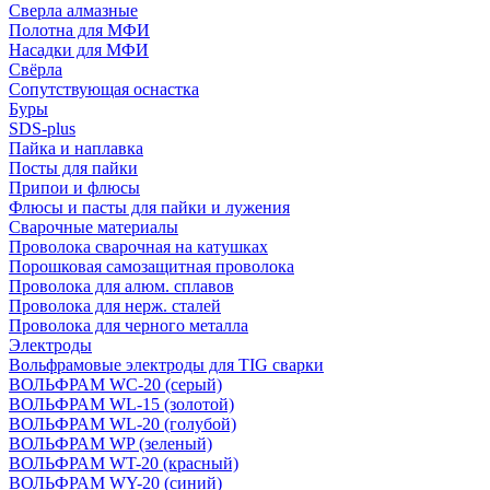
Сверла алмазные
Полотна для МФИ
Насадки для МФИ
Свёрла
Сопутствующая оснастка
Буры
SDS-plus
Пайка и наплавка
Посты для пайки
Припои и флюсы
Флюсы и пасты для пайки и лужения
Сварочные материалы
Проволока сварочная на катушках
Порошковая самозащитная проволока
Проволока для алюм. сплавов
Проволока для нерж. сталей
Проволока для черного металла
Электроды
Вольфрамовые электроды для TIG сварки
ВОЛЬФРАМ WC-20 (серый)
ВОЛЬФРАМ WL-15 (золотой)
ВОЛЬФРАМ WL-20 (голубой)
ВОЛЬФРАМ WP (зеленый)
ВОЛЬФРАМ WT-20 (красный)
ВОЛЬФРАМ WY-20 (синий)