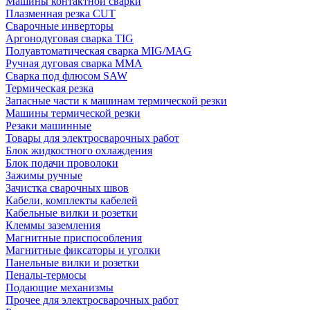
Машины контактной сварки
Плазменная резка CUT
Сварочные инверторы
Аргонодуговая сварка TIG
Полуавтоматическая сварка MIG/MAG
Ручная дуговая сварка MMA
Сварка под флюсом SAW
Термическая резка
Запасные части к машинам термической резки
Машины термической резки
Резаки машинные
Товары для электросварочных работ
Блок жидкостного охлаждения
Блок подачи проволоки
Зажимы ручные
Зачистка сварочных швов
Кабели, комплекты кабелей
Кабельные вилки и розетки
Клеммы заземления
Магнитные приспособления
Магнитные фиксаторы и уголки
Панельные вилки и розетки
Пеналы-термосы
Подающие механизмы
Прочее для электросварочных работ