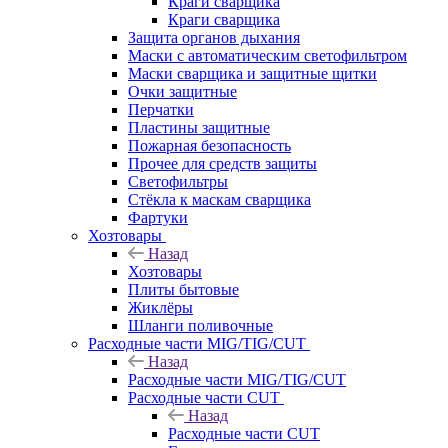
Краги сварщика
Краги сварщика
Защита органов дыхания
Маски с автоматическим светофильтром
Маски сварщика и защитные щитки
Очки защитные
Перчатки
Пластины защитные
Пожарная безопасность
Прочее для средств защиты
Светофильтры
Стёкла к маскам сварщика
Фартуки
Хозтовары
Назад
Хозтовары
Плиты бытовые
Жиклёры
Шланги поливочные
Расходные части MIG/TIG/CUT
Назад
Расходные части MIG/TIG/CUT
Расходные части CUT
Назад
Расходные части CUT