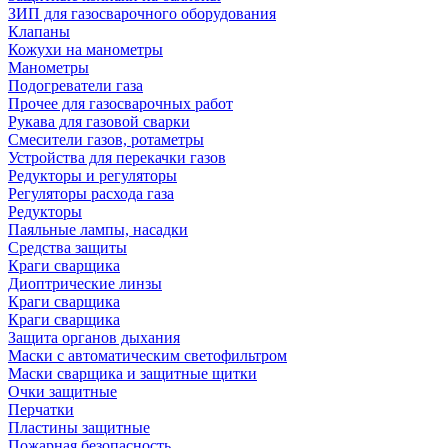
ЗИП для газосварочного оборудования
Клапаны
Кожухи на манометры
Манометры
Подогреватели газа
Прочее для газосварочных работ
Рукава для газовой сварки
Смесители газов, ротаметры
Устройства для перекачки газов
Редукторы и регуляторы
Регуляторы расхода газа
Редукторы
Паяльные лампы, насадки
Средства защиты
Краги сварщика
Диоптрические линзы
Краги сварщика
Краги сварщика
Защита органов дыхания
Маски с автоматическим светофильтром
Маски сварщика и защитные щитки
Очки защитные
Перчатки
Пластины защитные
Пожарная безопасность