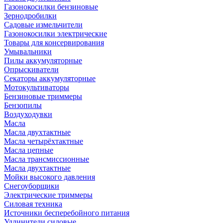
Газонокосилки бензиновые
Зернодробилки
Садовые измельчители
Газонокосилки электрические
Товары для консервирования
Умывальники
Пилы аккумуляторные
Опрыскиватели
Секаторы аккумуляторные
Мотокультиваторы
Бензиновые триммеры
Бензопилы
Воздуходувки
Масла
Масла двухтактные
Масла четырёхтактные
Масла цепные
Масла трансмиссионные
Масла двухтактные
Мойки высокого давления
Снегоуборщики
Электрические триммеры
Силовая техника
Источники бесперебойного питания
Удлинители силовые