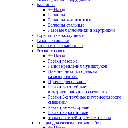
Баллоны
Назад
Баллоны
Баллоны композитные
Баллоны стальные
Газовые баллончики и картриджи
Горелки газовоздушные
Газовые горелки
Горелки газосварочные
Резаки газовые
Назад
Резаки газовые
Гайки крепления мундштуков
Наконечники к горелкам
газосварочным
Прочее для резаков
Резаки 3-х трубные
внутриголовочного смешения
Резаки 3-х трубные внутрисоплового
смешения
Резаки инжекторные
Резаки керосиновые
Узлы вентилей и ремкомплекты
Товары для газосварочных работ
Назад