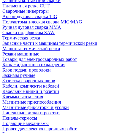
Машины контактной сварки
Плазменная резка CUT
Сварочные инверторы
Аргонодуговая сварка TIG
Полуавтоматическая сварка MIG/MAG
Ручная дуговая сварка MMA
Сварка под флюсом SAW
Термическая резка
Запасные части к машинам термической резки
Машины термической резки
Резаки машинные
Товары для электросварочных работ
Блок жидкостного охлаждения
Блок подачи проволоки
Зажимы ручные
Зачистка сварочных швов
Кабели, комплекты кабелей
Кабельные вилки и розетки
Клеммы заземления
Магнитные приспособления
Магнитные фиксаторы и уголки
Панельные вилки и розетки
Пеналы-термосы
Подающие механизмы
Прочее для электросварочных работ