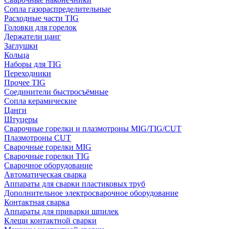
Сопла газораспределительные
Расходные части TIG
Головки для горелок
Держатели цанг
Заглушки
Кольца
Наборы для TIG
Переходники
Прочее TIG
Соединители быстросъёмные
Сопла керамические
Цанги
Штуцеры
Сварочные горелки и плазмотроны MIG/TIG/CUT
Плазмотроны CUT
Сварочные горелки MIG
Сварочные горелки TIG
Сварочное оборудование
Автоматическая сварка
Аппараты для сварки пластиковых труб
Дополнительное электросварочное оборудование
Контактная сварка
Аппараты для приварки шпилек
Клещи контактной сварки