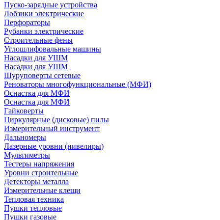
Пуско-зарядные устройства
Лобзики электрические
Перфораторы
Рубанки электрические
Строительные фены
Углошлифовальные машины
Насадки для УШМ
Насадки для УШМ
Шуруповерты сетевые
Реноваторы многофункциональные (МФИ)
Оснастка для МФИ
Оснастка для МФИ
Гайковерты
Циркулярные (дисковые) пилы
Измерительный инструмент
Дальномеры
Лазерные уровни (нивелиры)
Мультиметры
Тестеры напряжения
Уровни строительные
Детекторы металла
Измерительные клещи
Тепловая техника
Пушки тепловые
Пушки газовые