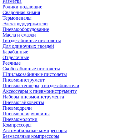
Разметка
Ролики подающие
Сварочная химия
Термопеналы
Электрододержатели
Пневмооборудование
Масла и смазки
Гвоздезабивные пистолеты
Для одиночных гвоздей
Барабанные
Отделочные
Реечные
Скобозабивные пистолеты
Шпилькозабивные пистолеты
Пневмоинструмент
Пневмостеплеры, гвоздезабиватели
Аксессуары к пневмоинструменту
Наборы пневмоинструмента
Пневмогайковерты
Пневмодрели
Пневмошлифмашины
Пневмомолотки
Компрессоры
Автомобильные компрессоры
Безмасляные компрессоры