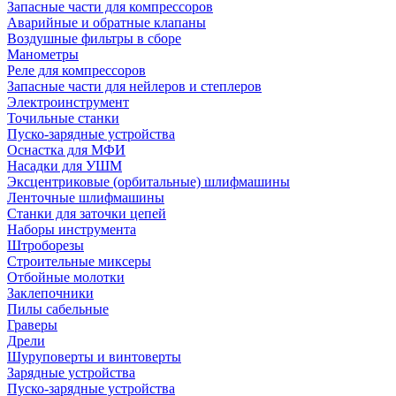
Запасные части для компрессоров
Аварийные и обратные клапаны
Воздушные фильтры в сборе
Манометры
Реле для компрессоров
Запасные части для нейлеров и степлеров
Электроинструмент
Точильные станки
Пуско-зарядные устройства
Оснастка для МФИ
Насадки для УШМ
Эксцентриковые (орбитальные) шлифмашины
Ленточные шлифмашины
Станки для заточки цепей
Наборы инструмента
Штроборезы
Строительные миксеры
Отбойные молотки
Заклепочники
Пилы сабельные
Граверы
Дрели
Шуруповерты и винтоверты
Зарядные устройства
Пуско-зарядные устройства