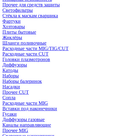
Прочее для средств защиты
Светофильтры
Стёкла к маскам сварщика
Фартуки
Хозтовары
Плиты бытовые
Жиклёры
Шланги поливочные
Расходные части MIG/TIG/CUT
Расходные части CUT
Головки плазмотронов
Диффузоры
Катоды
Наборы
Наборы балеринок
Насадки
Прочее CUT
Сопла
Расходные части MIG
Вставки под наконечники
Гусаки
Диффузоры газовые
Каналы направляющие
Прочее MIG
Сварочные наконечники