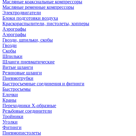
Масляные коаксиальные компрессоры
Масляные ременные компрессоры
Электродвигатели
Блоки подготовки воздуха
Краскораспылители, пистолеты, хопперы
Аэрографы
Аэрографы
Гвозди, шпильки, скобы
Гвозди
Скобы
Шпильки
Шланги пневматические
Витые шланги
Резиновые шланги
Пневмотрубки
Быстросъемные соединения и фитинги
Быстросъемы
Елочки
Краны
Переходники Х-образные
Резьбовые соединители
Тройники
Уголки
Фитинги
Пневмопистолеты