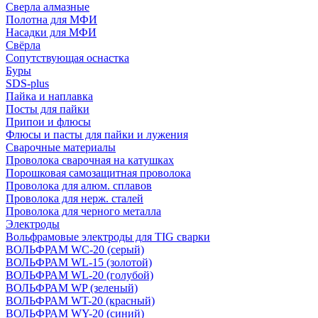
Сверла алмазные
Полотна для МФИ
Насадки для МФИ
Свёрла
Сопутствующая оснастка
Буры
SDS-plus
Пайка и наплавка
Посты для пайки
Припои и флюсы
Флюсы и пасты для пайки и лужения
Сварочные материалы
Проволока сварочная на катушках
Порошковая самозащитная проволока
Проволока для алюм. сплавов
Проволока для нерж. сталей
Проволока для черного металла
Электроды
Вольфрамовые электроды для TIG сварки
ВОЛЬФРАМ WC-20 (серый)
ВОЛЬФРАМ WL-15 (золотой)
ВОЛЬФРАМ WL-20 (голубой)
ВОЛЬФРАМ WP (зеленый)
ВОЛЬФРАМ WT-20 (красный)
ВОЛЬФРАМ WY-20 (синий)