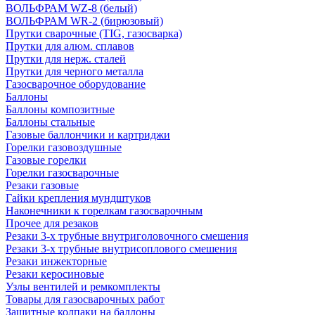
ВОЛЬФРАМ WZ-8 (белый)
ВОЛЬФРАМ WR-2 (бирюзовый)
Прутки сварочные (TIG, газосварка)
Прутки для алюм. сплавов
Прутки для нерж. сталей
Прутки для черного металла
Газосварочное оборудование
Баллоны
Баллоны композитные
Баллоны стальные
Газовые баллончики и картриджи
Горелки газовоздушные
Газовые горелки
Горелки газосварочные
Резаки газовые
Гайки крепления мундштуков
Наконечники к горелкам газосварочным
Прочее для резаков
Резаки 3-х трубные внутриголовочного смешения
Резаки 3-х трубные внутрисоплового смешения
Резаки инжекторные
Резаки керосиновые
Узлы вентилей и ремкомплекты
Товары для газосварочных работ
Защитные колпаки на баллоны