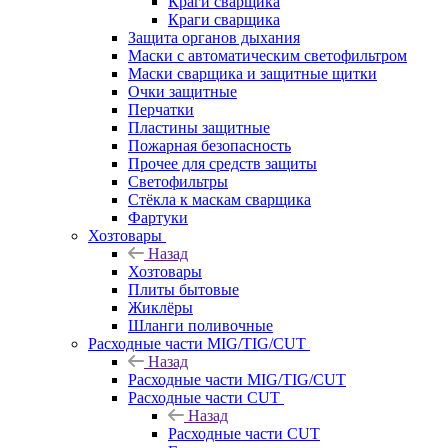
Краги сварщика
Краги сварщика
Защита органов дыхания
Маски с автоматическим светофильтром
Маски сварщика и защитные щитки
Очки защитные
Перчатки
Пластины защитные
Пожарная безопасность
Прочее для средств защиты
Светофильтры
Стёкла к маскам сварщика
Фартуки
Хозтовары
Назад
Хозтовары
Плиты бытовые
Жиклёры
Шланги поливочные
Расходные части MIG/TIG/CUT
Назад
Расходные части MIG/TIG/CUT
Расходные части CUT
Назад
Расходные части CUT