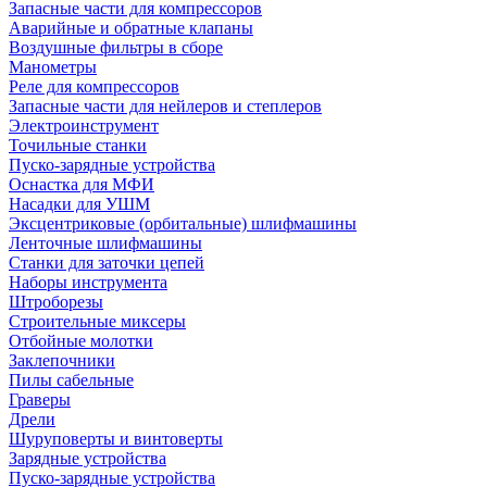
Запасные части для компрессоров
Аварийные и обратные клапаны
Воздушные фильтры в сборе
Манометры
Реле для компрессоров
Запасные части для нейлеров и степлеров
Электроинструмент
Точильные станки
Пуско-зарядные устройства
Оснастка для МФИ
Насадки для УШМ
Эксцентриковые (орбитальные) шлифмашины
Ленточные шлифмашины
Станки для заточки цепей
Наборы инструмента
Штроборезы
Строительные миксеры
Отбойные молотки
Заклепочники
Пилы сабельные
Граверы
Дрели
Шуруповерты и винтоверты
Зарядные устройства
Пуско-зарядные устройства