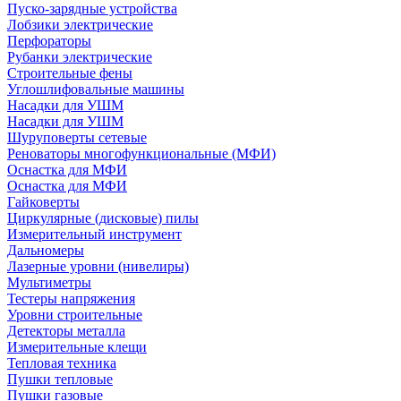
Пуско-зарядные устройства
Лобзики электрические
Перфораторы
Рубанки электрические
Строительные фены
Углошлифовальные машины
Насадки для УШМ
Насадки для УШМ
Шуруповерты сетевые
Реноваторы многофункциональные (МФИ)
Оснастка для МФИ
Оснастка для МФИ
Гайковерты
Циркулярные (дисковые) пилы
Измерительный инструмент
Дальномеры
Лазерные уровни (нивелиры)
Мультиметры
Тестеры напряжения
Уровни строительные
Детекторы металла
Измерительные клещи
Тепловая техника
Пушки тепловые
Пушки газовые