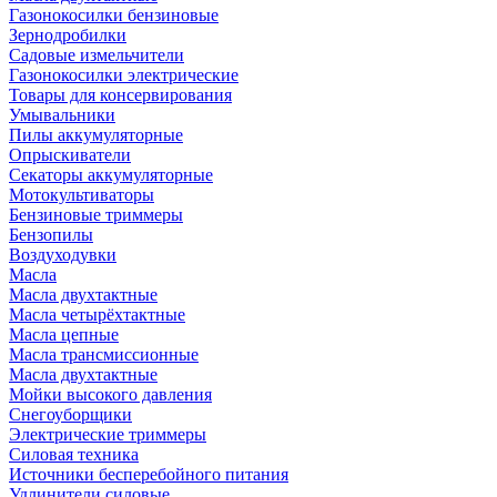
Газонокосилки бензиновые
Зернодробилки
Садовые измельчители
Газонокосилки электрические
Товары для консервирования
Умывальники
Пилы аккумуляторные
Опрыскиватели
Секаторы аккумуляторные
Мотокультиваторы
Бензиновые триммеры
Бензопилы
Воздуходувки
Масла
Масла двухтактные
Масла четырёхтактные
Масла цепные
Масла трансмиссионные
Масла двухтактные
Мойки высокого давления
Снегоуборщики
Электрические триммеры
Силовая техника
Источники бесперебойного питания
Удлинители силовые