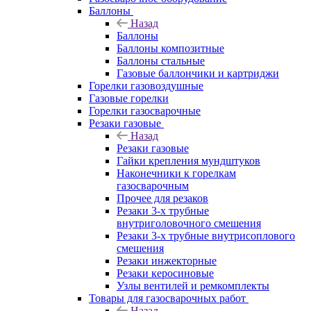
Баллоны
Назад
Баллоны
Баллоны композитные
Баллоны стальные
Газовые баллончики и картриджи
Горелки газовоздушные
Газовые горелки
Горелки газосварочные
Резаки газовые
Назад
Резаки газовые
Гайки крепления мундштуков
Наконечники к горелкам
газосварочным
Прочее для резаков
Резаки 3-х трубные
внутриголовочного смешения
Резаки 3-х трубные внутрисоплового
смешения
Резаки инжекторные
Резаки керосиновые
Узлы вентилей и ремкомплекты
Товары для газосварочных работ
Назад