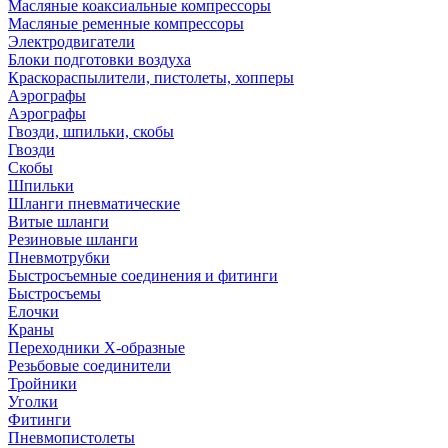
Масляные коаксиальные компрессоры
Масляные ременные компрессоры
Электродвигатели
Блоки подготовки воздуха
Краскораспылители, пистолеты, хопперы
Аэрографы
Аэрографы
Гвозди, шпильки, скобы
Гвозди
Скобы
Шпильки
Шланги пневматические
Витые шланги
Резиновые шланги
Пневмотрубки
Быстросъемные соединения и фитинги
Быстросъемы
Елочки
Краны
Переходники Х-образные
Резьбовые соединители
Тройники
Уголки
Фитинги
Пневмопистолеты