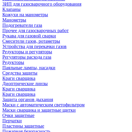
ЗИП для газосварочного оборудования
Клапаны
Кожухи на манометры
Манометры
Подогреватели газа
Прочее для газосварочных работ
Рукава для газовой сварки
Смесители газов, ротаметры
Устройства для перекачки газов
Редукторы и регуляторы
Регуляторы расхода газа
Редукторы
Паяльные лампы, насадки
Средства защиты
Краги сварщика
Диоптрические линзы
Краги сварщика
Краги сварщика
Защита органов дыхания
Маски с автоматическим светофильтром
Маски сварщика и защитные щитки
Очки защитные
Перчатки
Пластины защитные
Пожарная безопасность