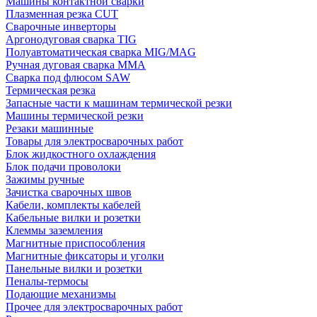
Машины контактной сварки
Плазменная резка CUT
Сварочные инверторы
Аргонодуговая сварка TIG
Полуавтоматическая сварка MIG/MAG
Ручная дуговая сварка MMA
Сварка под флюсом SAW
Термическая резка
Запасные части к машинам термической резки
Машины термической резки
Резаки машинные
Товары для электросварочных работ
Блок жидкостного охлаждения
Блок подачи проволоки
Зажимы ручные
Зачистка сварочных швов
Кабели, комплекты кабелей
Кабельные вилки и розетки
Клеммы заземления
Магнитные приспособления
Магнитные фиксаторы и уголки
Панельные вилки и розетки
Пеналы-термосы
Подающие механизмы
Прочее для электросварочных работ