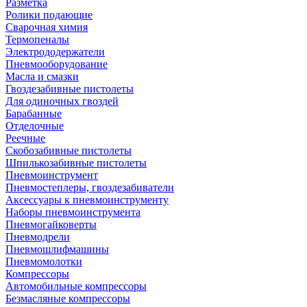
Разметка
Ролики подающие
Сварочная химия
Термопеналы
Электрододержатели
Пневмооборудование
Масла и смазки
Гвоздезабивные пистолеты
Для одиночных гвоздей
Барабанные
Отделочные
Реечные
Скобозабивные пистолеты
Шпилькозабивные пистолеты
Пневмоинструмент
Пневмостеплеры, гвоздезабиватели
Аксессуары к пневмоинструменту
Наборы пневмоинструмента
Пневмогайковерты
Пневмодрели
Пневмошлифмашины
Пневмомолотки
Компрессоры
Автомобильные компрессоры
Безмасляные компрессоры