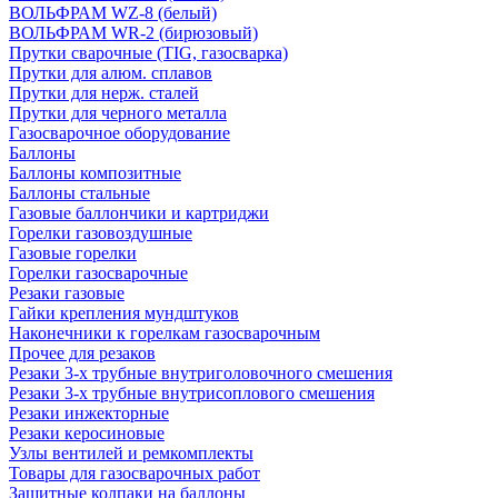
ВОЛЬФРАМ WZ-8 (белый)
ВОЛЬФРАМ WR-2 (бирюзовый)
Прутки сварочные (TIG, газосварка)
Прутки для алюм. сплавов
Прутки для нерж. сталей
Прутки для черного металла
Газосварочное оборудование
Баллоны
Баллоны композитные
Баллоны стальные
Газовые баллончики и картриджи
Горелки газовоздушные
Газовые горелки
Горелки газосварочные
Резаки газовые
Гайки крепления мундштуков
Наконечники к горелкам газосварочным
Прочее для резаков
Резаки 3-х трубные внутриголовочного смешения
Резаки 3-х трубные внутрисоплового смешения
Резаки инжекторные
Резаки керосиновые
Узлы вентилей и ремкомплекты
Товары для газосварочных работ
Защитные колпаки на баллоны