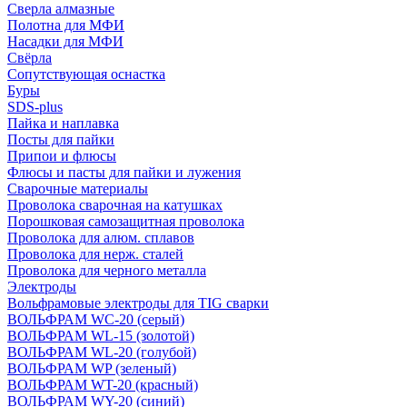
Сверла алмазные
Полотна для МФИ
Насадки для МФИ
Свёрла
Сопутствующая оснастка
Буры
SDS-plus
Пайка и наплавка
Посты для пайки
Припои и флюсы
Флюсы и пасты для пайки и лужения
Сварочные материалы
Проволока сварочная на катушках
Порошковая самозащитная проволока
Проволока для алюм. сплавов
Проволока для нерж. сталей
Проволока для черного металла
Электроды
Вольфрамовые электроды для TIG сварки
ВОЛЬФРАМ WC-20 (серый)
ВОЛЬФРАМ WL-15 (золотой)
ВОЛЬФРАМ WL-20 (голубой)
ВОЛЬФРАМ WP (зеленый)
ВОЛЬФРАМ WT-20 (красный)
ВОЛЬФРАМ WY-20 (синий)