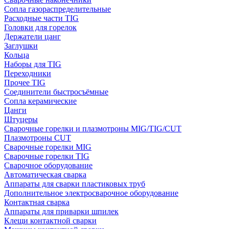
Сопла газораспределительные
Расходные части TIG
Головки для горелок
Держатели цанг
Заглушки
Кольца
Наборы для TIG
Переходники
Прочее TIG
Соединители быстросъёмные
Сопла керамические
Цанги
Штуцеры
Сварочные горелки и плазмотроны MIG/TIG/CUT
Плазмотроны CUT
Сварочные горелки MIG
Сварочные горелки TIG
Сварочное оборудование
Автоматическая сварка
Аппараты для сварки пластиковых труб
Дополнительное электросварочное оборудование
Контактная сварка
Аппараты для приварки шпилек
Клещи контактной сварки