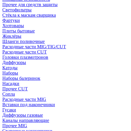
Прочее для средств защиты
Светофильтры
Стёкла к маскам сварщика
Фартуки
Хозтовары
Плиты бытовые
Жиклёры
Шланги поливочные
Расходные части MIG/TIG/CUT
Расходные части CUT
Головки плазмотронов
Диффузоры
Катоды
Наборы
Наборы балеринок
Насадки
Прочее CUT
Сопла
Расходные части MIG
Вставки под наконечники
Гусаки
Диффузоры газовые
Каналы направляющие
Прочее MIG
Сварочные наконечники