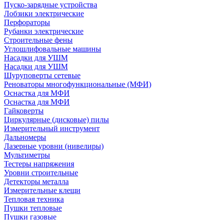
Пуско-зарядные устройства
Лобзики электрические
Перфораторы
Рубанки электрические
Строительные фены
Углошлифовальные машины
Насадки для УШМ
Насадки для УШМ
Шуруповерты сетевые
Реноваторы многофункциональные (МФИ)
Оснастка для МФИ
Оснастка для МФИ
Гайковерты
Циркулярные (дисковые) пилы
Измерительный инструмент
Дальномеры
Лазерные уровни (нивелиры)
Мультиметры
Тестеры напряжения
Уровни строительные
Детекторы металла
Измерительные клещи
Тепловая техника
Пушки тепловые
Пушки газовые