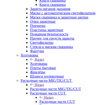
Краги сварщика
Краги сварщика
Защита органов дыхания
Маски с автоматическим светофильтром
Маски сварщика и защитные щитки
Очки защитные
Перчатки
Пластины защитные
Пожарная безопасность
Прочее для средств защиты
Светофильтры
Стёкла к маскам сварщика
Фартуки
Хозтовары
Назад
Хозтовары
Плиты бытовые
Жиклёры
Шланги поливочные
Расходные части MIG/TIG/CUT
Назад
Расходные части MIG/TIG/CUT
Расходные части CUT
Назад
Расходные части CUT