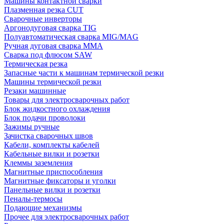
Машины контактной сварки
Плазменная резка CUT
Сварочные инверторы
Аргонодуговая сварка TIG
Полуавтоматическая сварка MIG/MAG
Ручная дуговая сварка MMA
Сварка под флюсом SAW
Термическая резка
Запасные части к машинам термической резки
Машины термической резки
Резаки машинные
Товары для электросварочных работ
Блок жидкостного охлаждения
Блок подачи проволоки
Зажимы ручные
Зачистка сварочных швов
Кабели, комплекты кабелей
Кабельные вилки и розетки
Клеммы заземления
Магнитные приспособления
Магнитные фиксаторы и уголки
Панельные вилки и розетки
Пеналы-термосы
Подающие механизмы
Прочее для электросварочных работ