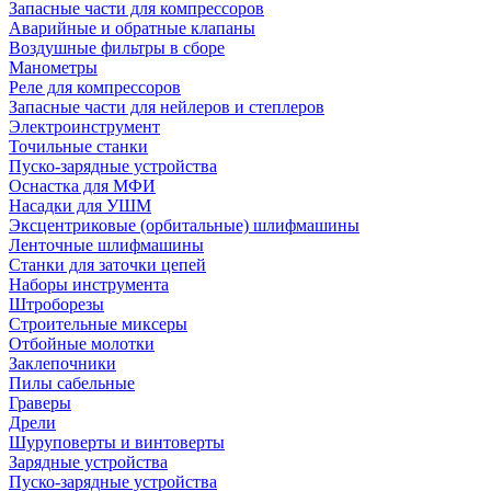
Запасные части для компрессоров
Аварийные и обратные клапаны
Воздушные фильтры в сборе
Манометры
Реле для компрессоров
Запасные части для нейлеров и степлеров
Электроинструмент
Точильные станки
Пуско-зарядные устройства
Оснастка для МФИ
Насадки для УШМ
Эксцентриковые (орбитальные) шлифмашины
Ленточные шлифмашины
Станки для заточки цепей
Наборы инструмента
Штроборезы
Строительные миксеры
Отбойные молотки
Заклепочники
Пилы сабельные
Граверы
Дрели
Шуруповерты и винтоверты
Зарядные устройства
Пуско-зарядные устройства