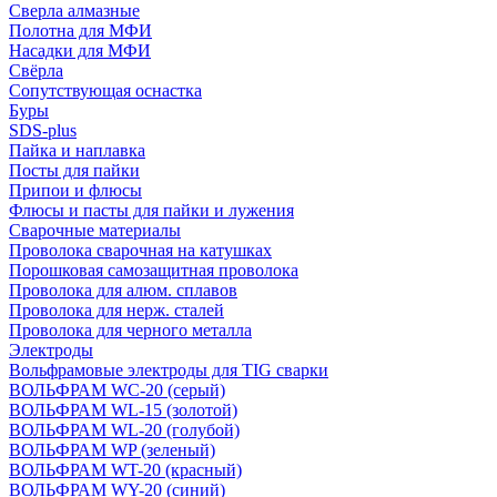
Сверла алмазные
Полотна для МФИ
Насадки для МФИ
Свёрла
Сопутствующая оснастка
Буры
SDS-plus
Пайка и наплавка
Посты для пайки
Припои и флюсы
Флюсы и пасты для пайки и лужения
Сварочные материалы
Проволока сварочная на катушках
Порошковая самозащитная проволока
Проволока для алюм. сплавов
Проволока для нерж. сталей
Проволока для черного металла
Электроды
Вольфрамовые электроды для TIG сварки
ВОЛЬФРАМ WC-20 (серый)
ВОЛЬФРАМ WL-15 (золотой)
ВОЛЬФРАМ WL-20 (голубой)
ВОЛЬФРАМ WP (зеленый)
ВОЛЬФРАМ WT-20 (красный)
ВОЛЬФРАМ WY-20 (синий)