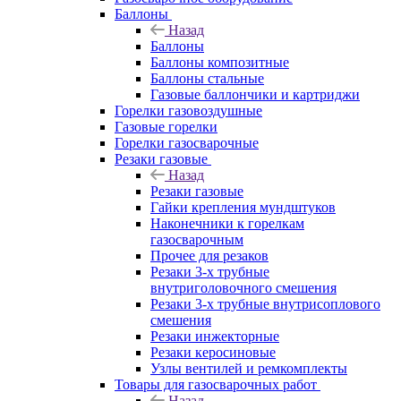
Баллоны
Назад
Баллоны
Баллоны композитные
Баллоны стальные
Газовые баллончики и картриджи
Горелки газовоздушные
Газовые горелки
Горелки газосварочные
Резаки газовые
Назад
Резаки газовые
Гайки крепления мундштуков
Наконечники к горелкам
газосварочным
Прочее для резаков
Резаки 3-х трубные
внутриголовочного смешения
Резаки 3-х трубные внутрисоплового
смешения
Резаки инжекторные
Резаки керосиновые
Узлы вентилей и ремкомплекты
Товары для газосварочных работ
Назад