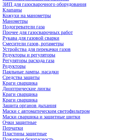
ЗИП для газосварочного оборудования
Клапаны
Кожухи на манометры
Манометры
Подогреватели газа
Прочее для газосварочных работ
Рукава для газовой сварки
Смесители газов, ротаметры
Устройства для перекачки газов
Редукторы и регуляторы
Регуляторы расхода газа
Редукторы
Паяльные лампы, насадки
Средства защиты
Краги сварщика
Диоптрические линзы
Краги сварщика
Краги сварщика
Защита органов дыхания
Маски с автоматическим светофильтром
Маски сварщика и защитные щитки
Очки защитные
Перчатки
Пластины защитные
Пожарная безопасность