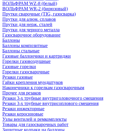
ВОЛЬФРАМ WZ-8 (белый)
ВОЛЬФРАМ WR-2 (бирюзовый)
Прутки сварочные (TIG, газосварка)
Прутки для алюм. сплавов
Прутки для нерж. сталей
Прутки для черного металла
Газосварочное оборудование
Баллоны
Баллоны композитные
Баллоны стальные
Газовые баллончики и картриджи
Горелки газовоздушные
Газовые горелки
Горелки газосварочные
Резаки газовые
Гайки крепления мундштуков
Наконечники к горелкам газосварочным
Прочее для резаков
Резаки 3-х трубные внутриголовочного смешения
Резаки 3-х трубные внутрисоплового смешения
Резаки инжекторные
Резаки керосиновые
Узлы вентилей и ремкомплекты
Товары для газосварочных работ
Защитные колпаки на баллоны