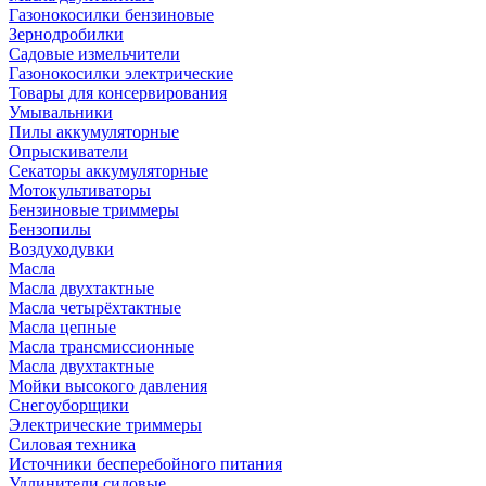
Газонокосилки бензиновые
Зернодробилки
Садовые измельчители
Газонокосилки электрические
Товары для консервирования
Умывальники
Пилы аккумуляторные
Опрыскиватели
Секаторы аккумуляторные
Мотокультиваторы
Бензиновые триммеры
Бензопилы
Воздуходувки
Масла
Масла двухтактные
Масла четырёхтактные
Масла цепные
Масла трансмиссионные
Масла двухтактные
Мойки высокого давления
Снегоуборщики
Электрические триммеры
Силовая техника
Источники бесперебойного питания
Удлинители силовые