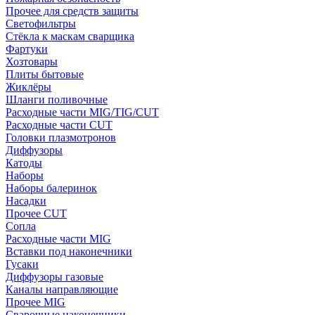
Прочее для средств защиты
Светофильтры
Стёкла к маскам сварщика
Фартуки
Хозтовары
Плиты бытовые
Жиклёры
Шланги поливочные
Расходные части MIG/TIG/CUT
Расходные части CUT
Головки плазмотронов
Диффузоры
Катоды
Наборы
Наборы балеринок
Насадки
Прочее CUT
Сопла
Расходные части MIG
Вставки под наконечники
Гусаки
Диффузоры газовые
Каналы направляющие
Прочее MIG
Сварочные наконечники