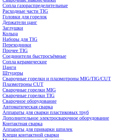
Сопла газораспределительные
Расходные части TIG
Головки для горелок
Держатели цанг
Заглушки
Кольца
Наборы для TIG
Переходники
Прочее TIG
Соединители быстросъёмные
Сопла керамические
Цанги
Штуцеры
Сварочные горелки и плазмотроны MIG/TIG/CUT
Плазмотроны CUT
Сварочные горелки MIG
Сварочные горелки TIG
Сварочное оборудование
Автоматическая сварка
Аппараты для сварки пластиковых труб
Дополнительное электросварочное оборудование
Контактная сварка
Аппараты для приварки шпилек
Клещи контактной сварки