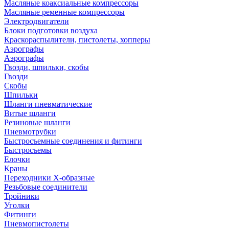
Масляные коаксиальные компрессоры
Масляные ременные компрессоры
Электродвигатели
Блоки подготовки воздуха
Краскораспылители, пистолеты, хопперы
Аэрографы
Аэрографы
Гвозди, шпильки, скобы
Гвозди
Скобы
Шпильки
Шланги пневматические
Витые шланги
Резиновые шланги
Пневмотрубки
Быстросъемные соединения и фитинги
Быстросъемы
Елочки
Краны
Переходники Х-образные
Резьбовые соединители
Тройники
Уголки
Фитинги
Пневмопистолеты