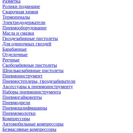
Разметка
Ролики подающие
Сварочная химия
Термопеналы
Электрододержатели
Пневмооборудование
Масла и смазки
Гвоздезабивные пистолеты
Для одиночных гвоздей
Барабанные
Отделочные
Реечные
Скобозабивные пистолеты
Шпилькозабивные пистолеты
Пневмоинструмент
Пневмостеплеры, гвоздезабиватели
Аксессуары к пневмоинструменту
Наборы пневмоинструмента
Пневмогайковерты
Пневмодрели
Пневмошлифмашины
Пневмомолотки
Компрессоры
Автомобильные компрессоры
Безмасляные компрессоры