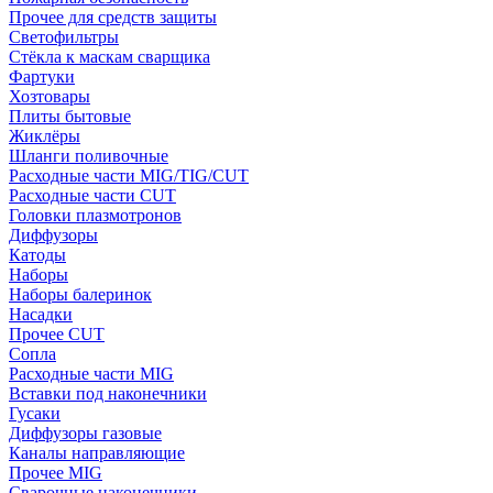
Прочее для средств защиты
Светофильтры
Стёкла к маскам сварщика
Фартуки
Хозтовары
Плиты бытовые
Жиклёры
Шланги поливочные
Расходные части MIG/TIG/CUT
Расходные части CUT
Головки плазмотронов
Диффузоры
Катоды
Наборы
Наборы балеринок
Насадки
Прочее CUT
Сопла
Расходные части MIG
Вставки под наконечники
Гусаки
Диффузоры газовые
Каналы направляющие
Прочее MIG
Сварочные наконечники