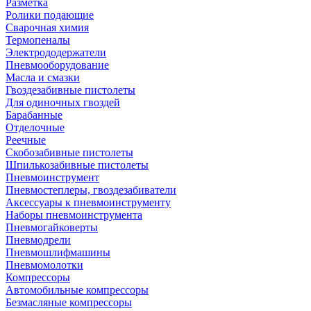
Разметка
Ролики подающие
Сварочная химия
Термопеналы
Электрододержатели
Пневмооборудование
Масла и смазки
Гвоздезабивные пистолеты
Для одиночных гвоздей
Барабанные
Отделочные
Реечные
Скобозабивные пистолеты
Шпилькозабивные пистолеты
Пневмоинструмент
Пневмостеплеры, гвоздезабиватели
Аксессуары к пневмоинструменту
Наборы пневмоинструмента
Пневмогайковерты
Пневмодрели
Пневмошлифмашины
Пневмомолотки
Компрессоры
Автомобильные компрессоры
Безмасляные компрессоры