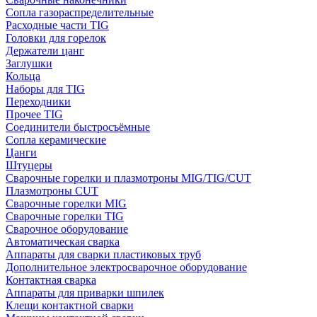
Сопла газораспределительные
Расходные части TIG
Головки для горелок
Держатели цанг
Заглушки
Кольца
Наборы для TIG
Переходники
Прочее TIG
Соединители быстросъёмные
Сопла керамические
Цанги
Штуцеры
Сварочные горелки и плазмотроны MIG/TIG/CUT
Плазмотроны CUT
Сварочные горелки MIG
Сварочные горелки TIG
Сварочное оборудование
Автоматическая сварка
Аппараты для сварки пластиковых труб
Дополнительное электросварочное оборудование
Контактная сварка
Аппараты для приварки шпилек
Клещи контактной сварки