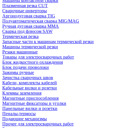
Машины контактной сварки
Плазменная резка CUT
Сварочные инверторы
Аргонодуговая сварка TIG
Полуавтоматическая сварка MIG/MAG
Ручная дуговая сварка MMA
Сварка под флюсом SAW
Термическая резка
Запасные части к машинам термической резки
Машины термической резки
Резаки машинные
Товары для электросварочных работ
Блок жидкостного охлаждения
Блок подачи проволоки
Зажимы ручные
Зачистка сварочных швов
Кабели, комплекты кабелей
Кабельные вилки и розетки
Клеммы заземления
Магнитные приспособления
Магнитные фиксаторы и уголки
Панельные вилки и розетки
Пеналы-термосы
Подающие механизмы
Прочее для электросварочных работ