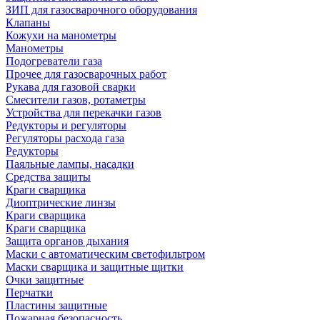
ЗИП для газосварочного оборудования
Клапаны
Кожухи на манометры
Манометры
Подогреватели газа
Прочее для газосварочных работ
Рукава для газовой сварки
Смесители газов, ротаметры
Устройства для перекачки газов
Редукторы и регуляторы
Регуляторы расхода газа
Редукторы
Паяльные лампы, насадки
Средства защиты
Краги сварщика
Диоптрические линзы
Краги сварщика
Краги сварщика
Защита органов дыхания
Маски с автоматическим светофильтром
Маски сварщика и защитные щитки
Очки защитные
Перчатки
Пластины защитные
Пожарная безопасность