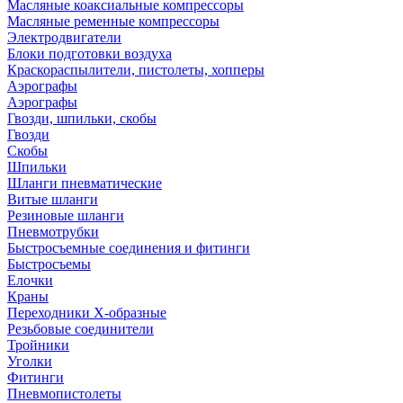
Масляные коаксиальные компрессоры
Масляные ременные компрессоры
Электродвигатели
Блоки подготовки воздуха
Краскораспылители, пистолеты, хопперы
Аэрографы
Аэрографы
Гвозди, шпильки, скобы
Гвозди
Скобы
Шпильки
Шланги пневматические
Витые шланги
Резиновые шланги
Пневмотрубки
Быстросъемные соединения и фитинги
Быстросъемы
Елочки
Краны
Переходники Х-образные
Резьбовые соединители
Тройники
Уголки
Фитинги
Пневмопистолеты