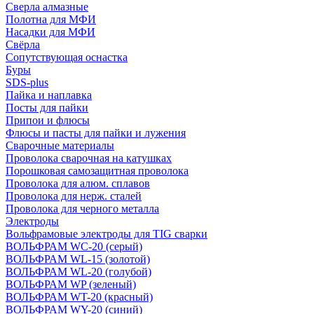
Сверла алмазные
Полотна для МФИ
Насадки для МФИ
Свёрла
Сопутствующая оснастка
Буры
SDS-plus
Пайка и наплавка
Посты для пайки
Припои и флюсы
Флюсы и пасты для пайки и лужения
Сварочные материалы
Проволока сварочная на катушках
Порошковая самозащитная проволока
Проволока для алюм. сплавов
Проволока для нерж. сталей
Проволока для черного металла
Электроды
Вольфрамовые электроды для TIG сварки
ВОЛЬФРАМ WC-20 (серый)
ВОЛЬФРАМ WL-15 (золотой)
ВОЛЬФРАМ WL-20 (голубой)
ВОЛЬФРАМ WP (зеленый)
ВОЛЬФРАМ WT-20 (красный)
ВОЛЬФРАМ WY-20 (синий)