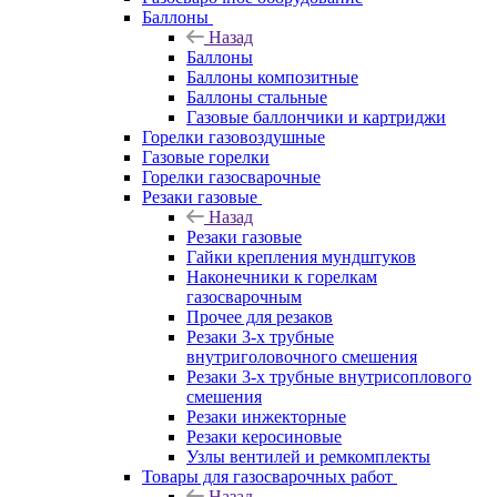
Баллоны
Назад
Баллоны
Баллоны композитные
Баллоны стальные
Газовые баллончики и картриджи
Горелки газовоздушные
Газовые горелки
Горелки газосварочные
Резаки газовые
Назад
Резаки газовые
Гайки крепления мундштуков
Наконечники к горелкам
газосварочным
Прочее для резаков
Резаки 3-х трубные
внутриголовочного смешения
Резаки 3-х трубные внутрисоплового
смешения
Резаки инжекторные
Резаки керосиновые
Узлы вентилей и ремкомплекты
Товары для газосварочных работ
Назад