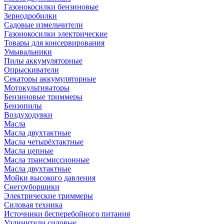
Газонокосилки бензиновые
Зернодробилки
Садовые измельчители
Газонокосилки электрические
Товары для консервирования
Умывальники
Пилы аккумуляторные
Опрыскиватели
Секаторы аккумуляторные
Мотокультиваторы
Бензиновые триммеры
Бензопилы
Воздуходувки
Масла
Масла двухтактные
Масла четырёхтактные
Масла цепные
Масла трансмиссионные
Масла двухтактные
Мойки высокого давления
Снегоуборщики
Электрические триммеры
Силовая техника
Источники бесперебойного питания
Удлинители силовые