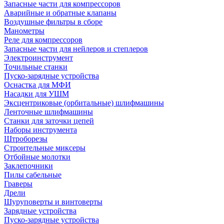
Запасные части для компрессоров
Аварийные и обратные клапаны
Воздушные фильтры в сборе
Манометры
Реле для компрессоров
Запасные части для нейлеров и степлеров
Электроинструмент
Точильные станки
Пуско-зарядные устройства
Оснастка для МФИ
Насадки для УШМ
Эксцентриковые (орбитальные) шлифмашины
Ленточные шлифмашины
Станки для заточки цепей
Наборы инструмента
Штроборезы
Строительные миксеры
Отбойные молотки
Заклепочники
Пилы сабельные
Граверы
Дрели
Шуруповерты и винтоверты
Зарядные устройства
Пуско-зарядные устройства