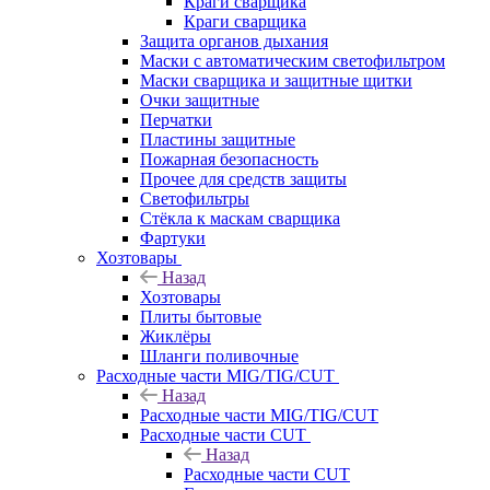
Краги сварщика
Краги сварщика
Защита органов дыхания
Маски с автоматическим светофильтром
Маски сварщика и защитные щитки
Очки защитные
Перчатки
Пластины защитные
Пожарная безопасность
Прочее для средств защиты
Светофильтры
Стёкла к маскам сварщика
Фартуки
Хозтовары
Назад
Хозтовары
Плиты бытовые
Жиклёры
Шланги поливочные
Расходные части MIG/TIG/CUT
Назад
Расходные части MIG/TIG/CUT
Расходные части CUT
Назад
Расходные части CUT