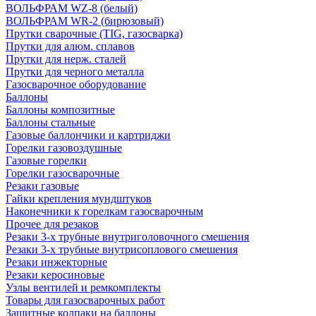
ВОЛЬФРАМ WZ-8 (белый)
ВОЛЬФРАМ WR-2 (бирюзовый)
Прутки сварочные (TIG, газосварка)
Прутки для алюм. сплавов
Прутки для нерж. сталей
Прутки для черного металла
Газосварочное оборудование
Баллоны
Баллоны композитные
Баллоны стальные
Газовые баллончики и картриджи
Горелки газовоздушные
Газовые горелки
Горелки газосварочные
Резаки газовые
Гайки крепления мундштуков
Наконечники к горелкам газосварочным
Прочее для резаков
Резаки 3-х трубные внутриголовочного смешения
Резаки 3-х трубные внутрисоплового смешения
Резаки инжекторные
Резаки керосиновые
Узлы вентилей и ремкомплекты
Товары для газосварочных работ
Защитные колпаки на баллоны