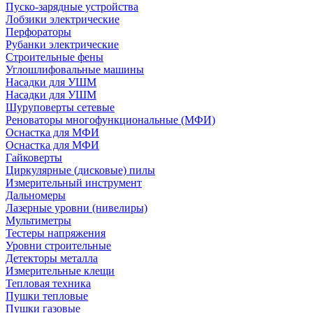
Пуско-зарядные устройства
Лобзики электрические
Перфораторы
Рубанки электрические
Строительные фены
Углошлифовальные машины
Насадки для УШМ
Насадки для УШМ
Шуруповерты сетевые
Реноваторы многофункциональные (МФИ)
Оснастка для МФИ
Оснастка для МФИ
Гайковерты
Циркулярные (дисковые) пилы
Измерительный инструмент
Дальномеры
Лазерные уровни (нивелиры)
Мультиметры
Тестеры напряжения
Уровни строительные
Детекторы металла
Измерительные клещи
Тепловая техника
Пушки тепловые
Пушки газовые