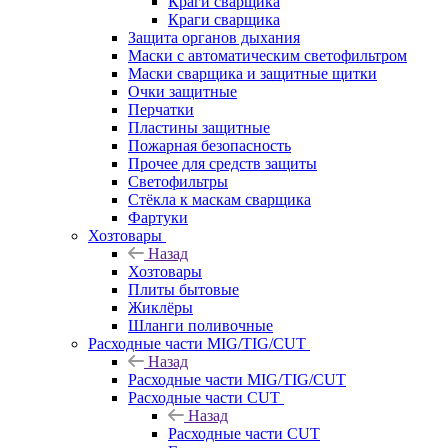
Краги сварщика
Краги сварщика
Защита органов дыхания
Маски с автоматическим светофильтром
Маски сварщика и защитные щитки
Очки защитные
Перчатки
Пластины защитные
Пожарная безопасность
Прочее для средств защиты
Светофильтры
Стёкла к маскам сварщика
Фартуки
Хозтовары
Назад
Хозтовары
Плиты бытовые
Жиклёры
Шланги поливочные
Расходные части MIG/TIG/CUT
Назад
Расходные части MIG/TIG/CUT
Расходные части CUT
Назад
Расходные части CUT