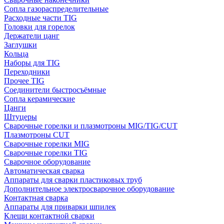
Сопла газораспределительные
Расходные части TIG
Головки для горелок
Держатели цанг
Заглушки
Кольца
Наборы для TIG
Переходники
Прочее TIG
Соединители быстросъёмные
Сопла керамические
Цанги
Штуцеры
Сварочные горелки и плазмотроны MIG/TIG/CUT
Плазмотроны CUT
Сварочные горелки MIG
Сварочные горелки TIG
Сварочное оборудование
Автоматическая сварка
Аппараты для сварки пластиковых труб
Дополнительное электросварочное оборудование
Контактная сварка
Аппараты для приварки шпилек
Клещи контактной сварки