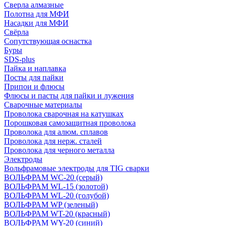
Сверла алмазные
Полотна для МФИ
Насадки для МФИ
Свёрла
Сопутствующая оснастка
Буры
SDS-plus
Пайка и наплавка
Посты для пайки
Припои и флюсы
Флюсы и пасты для пайки и лужения
Сварочные материалы
Проволока сварочная на катушках
Порошковая самозащитная проволока
Проволока для алюм. сплавов
Проволока для нерж. сталей
Проволока для черного металла
Электроды
Вольфрамовые электроды для TIG сварки
ВОЛЬФРАМ WC-20 (серый)
ВОЛЬФРАМ WL-15 (золотой)
ВОЛЬФРАМ WL-20 (голубой)
ВОЛЬФРАМ WP (зеленый)
ВОЛЬФРАМ WT-20 (красный)
ВОЛЬФРАМ WY-20 (синий)