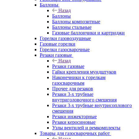
Баллоны
Назад
Баллоны
Баллоны композитные
Баллоны стальные
Газовые баллончики и картриджи
Горелки газовоздушные
Газовые горелки
Горелки газосварочные
Резаки газовые
Назад
Резаки газовые
Гайки крепления мундштуков
Наконечники к горелкам
газосварочным
Прочее для резаков
Резаки 3-х трубные
внутриголовочного смешения
Резаки 3-х трубные внутрисоплового
смешения
Резаки инжекторные
Резаки керосиновые
Узлы вентилей и ремкомплекты
Товары для газосварочных работ
Назад