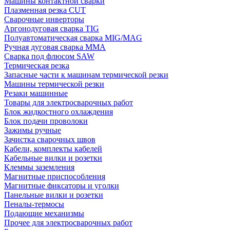
Машины контактной сварки
Плазменная резка CUT
Сварочные инверторы
Аргонодуговая сварка TIG
Полуавтоматическая сварка MIG/MAG
Ручная дуговая сварка MMA
Сварка под флюсом SAW
Термическая резка
Запасные части к машинам термической резки
Машины термической резки
Резаки машинные
Товары для электросварочных работ
Блок жидкостного охлаждения
Блок подачи проволоки
Зажимы ручные
Зачистка сварочных швов
Кабели, комплекты кабелей
Кабельные вилки и розетки
Клеммы заземления
Магнитные приспособления
Магнитные фиксаторы и уголки
Панельные вилки и розетки
Пеналы-термосы
Подающие механизмы
Прочее для электросварочных работ