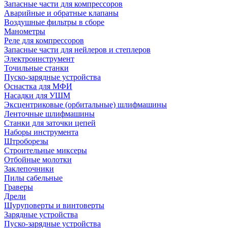
Запасные части для компрессоров
Аварийные и обратные клапаны
Воздушные фильтры в сборе
Манометры
Реле для компрессоров
Запасные части для нейлеров и степлеров
Электроинструмент
Точильные станки
Пуско-зарядные устройства
Оснастка для МФИ
Насадки для УШМ
Эксцентриковые (орбитальные) шлифмашины
Ленточные шлифмашины
Станки для заточки цепей
Наборы инструмента
Штроборезы
Строительные миксеры
Отбойные молотки
Заклепочники
Пилы сабельные
Граверы
Дрели
Шуруповерты и винтоверты
Зарядные устройства
Пуско-зарядные устройства