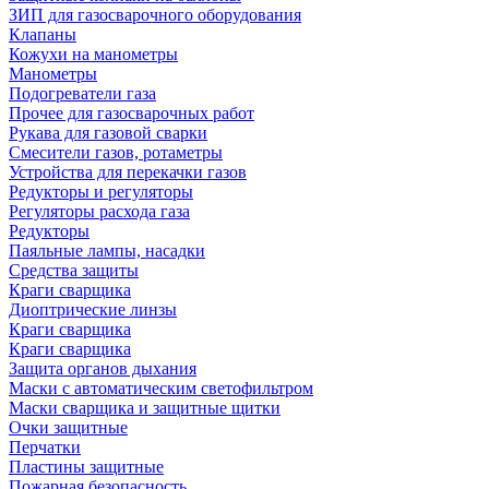
ЗИП для газосварочного оборудования
Клапаны
Кожухи на манометры
Манометры
Подогреватели газа
Прочее для газосварочных работ
Рукава для газовой сварки
Смесители газов, ротаметры
Устройства для перекачки газов
Редукторы и регуляторы
Регуляторы расхода газа
Редукторы
Паяльные лампы, насадки
Средства защиты
Краги сварщика
Диоптрические линзы
Краги сварщика
Краги сварщика
Защита органов дыхания
Маски с автоматическим светофильтром
Маски сварщика и защитные щитки
Очки защитные
Перчатки
Пластины защитные
Пожарная безопасность