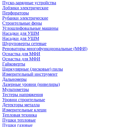
Пуско-зарядные устройства
Лобзики электрические
Перфораторы
Рубанки электрические
Строительные фены
Углошлифовальные машины
Насадки для УШМ
Насадки для УШМ
Шуруповерты сетевые
Реноваторы многофункциональные (МФИ)
Оснастка для МФИ
Оснастка для МФИ
Гайковерты
Циркулярные (дисковые) пилы
Измерительный инструмент
Дальномеры
Лазерные уровни (нивелиры)
Мультиметры
Тестеры напряжения
Уровни строительные
Детекторы металла
Измерительные клещи
Тепловая техника
Пушки тепловые
Пушки газовые