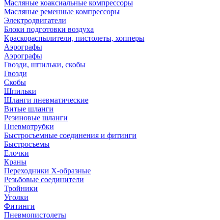
Масляные коаксиальные компрессоры
Масляные ременные компрессоры
Электродвигатели
Блоки подготовки воздуха
Краскораспылители, пистолеты, хопперы
Аэрографы
Аэрографы
Гвозди, шпильки, скобы
Гвозди
Скобы
Шпильки
Шланги пневматические
Витые шланги
Резиновые шланги
Пневмотрубки
Быстросъемные соединения и фитинги
Быстросъемы
Елочки
Краны
Переходники Х-образные
Резьбовые соединители
Тройники
Уголки
Фитинги
Пневмопистолеты