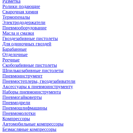
Разметка
Ролики подающие
Сварочная химия
Термопеналы
Электрододержатели
Пневмооборудование
Масла и смазки
Гвоздезабивные пистолеты
Для одиночных гвоздей
Барабанные
Отделочные
Реечные
Скобозабивные пистолеты
Шпилькозабивные пистолеты
Пневмоинструмент
Пневмостеплеры, гвоздезабиватели
Аксессуары к пневмоинструменту
Наборы пневмоинструмента
Пневмогайковерты
Пневмодрели
Пневмошлифмашины
Пневмомолотки
Компрессоры
Автомобильные компрессоры
Безмасляные компрессоры