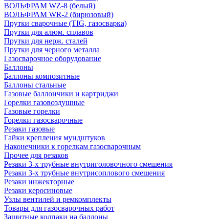
ВОЛЬФРАМ WZ-8 (белый)
ВОЛЬФРАМ WR-2 (бирюзовый)
Прутки сварочные (TIG, газосварка)
Прутки для алюм. сплавов
Прутки для нерж. сталей
Прутки для черного металла
Газосварочное оборудование
Баллоны
Баллоны композитные
Баллоны стальные
Газовые баллончики и картриджи
Горелки газовоздушные
Газовые горелки
Горелки газосварочные
Резаки газовые
Гайки крепления мундштуков
Наконечники к горелкам газосварочным
Прочее для резаков
Резаки 3-х трубные внутриголовочного смешения
Резаки 3-х трубные внутрисоплового смешения
Резаки инжекторные
Резаки керосиновые
Узлы вентилей и ремкомплекты
Товары для газосварочных работ
Защитные колпаки на баллоны