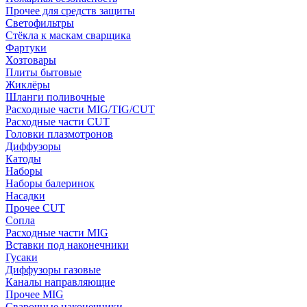
Прочее для средств защиты
Светофильтры
Стёкла к маскам сварщика
Фартуки
Хозтовары
Плиты бытовые
Жиклёры
Шланги поливочные
Расходные части MIG/TIG/CUT
Расходные части CUT
Головки плазмотронов
Диффузоры
Катоды
Наборы
Наборы балеринок
Насадки
Прочее CUT
Сопла
Расходные части MIG
Вставки под наконечники
Гусаки
Диффузоры газовые
Каналы направляющие
Прочее MIG
Сварочные наконечники