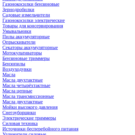
Газонокосилки бензиновые
Зернодробилки
Садовые измельчители
Газонокосилки электрические
Товары для консервирования
Умывальники
Пилы аккумуляторные
Опрыскиватели
Секаторы аккумуляторные
Мотокультиваторы
Бензиновые триммеры
Бензопилы
Воздуходувки
Масла
Масла двухтактные
Масла четырёхтактные
Масла цепные
Масла трансмиссионные
Масла двухтактные
Мойки высокого давления
Снегоуборщики
Электрические триммеры
Силовая техника
Источники бесперебойного питания
Удлинители силовые