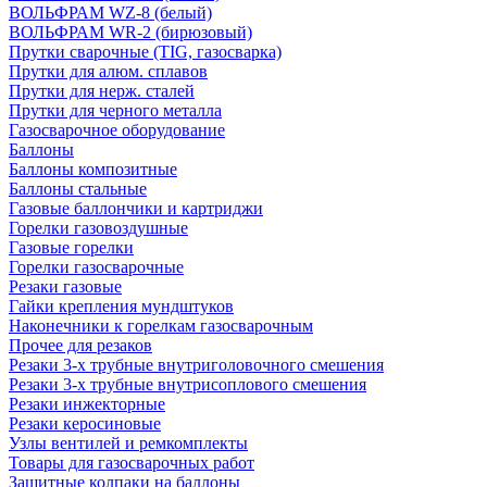
ВОЛЬФРАМ WZ-8 (белый)
ВОЛЬФРАМ WR-2 (бирюзовый)
Прутки сварочные (TIG, газосварка)
Прутки для алюм. сплавов
Прутки для нерж. сталей
Прутки для черного металла
Газосварочное оборудование
Баллоны
Баллоны композитные
Баллоны стальные
Газовые баллончики и картриджи
Горелки газовоздушные
Газовые горелки
Горелки газосварочные
Резаки газовые
Гайки крепления мундштуков
Наконечники к горелкам газосварочным
Прочее для резаков
Резаки 3-х трубные внутриголовочного смешения
Резаки 3-х трубные внутрисоплового смешения
Резаки инжекторные
Резаки керосиновые
Узлы вентилей и ремкомплекты
Товары для газосварочных работ
Защитные колпаки на баллоны