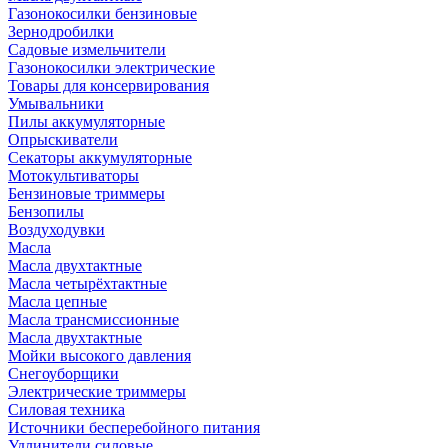
Газонокосилки бензиновые
Зернодробилки
Садовые измельчители
Газонокосилки электрические
Товары для консервирования
Умывальники
Пилы аккумуляторные
Опрыскиватели
Секаторы аккумуляторные
Мотокультиваторы
Бензиновые триммеры
Бензопилы
Воздуходувки
Масла
Масла двухтактные
Масла четырёхтактные
Масла цепные
Масла трансмиссионные
Масла двухтактные
Мойки высокого давления
Снегоуборщики
Электрические триммеры
Силовая техника
Источники бесперебойного питания
Удлинители силовые