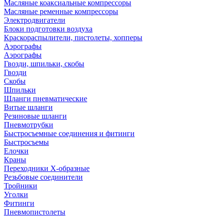
Масляные коаксиальные компрессоры
Масляные ременные компрессоры
Электродвигатели
Блоки подготовки воздуха
Краскораспылители, пистолеты, хопперы
Аэрографы
Аэрографы
Гвозди, шпильки, скобы
Гвозди
Скобы
Шпильки
Шланги пневматические
Витые шланги
Резиновые шланги
Пневмотрубки
Быстросъемные соединения и фитинги
Быстросъемы
Елочки
Краны
Переходники Х-образные
Резьбовые соединители
Тройники
Уголки
Фитинги
Пневмопистолеты