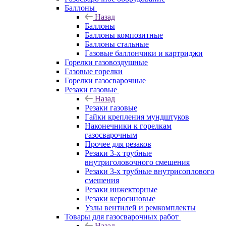
Баллоны
Назад
Баллоны
Баллоны композитные
Баллоны стальные
Газовые баллончики и картриджи
Горелки газовоздушные
Газовые горелки
Горелки газосварочные
Резаки газовые
Назад
Резаки газовые
Гайки крепления мундштуков
Наконечники к горелкам
газосварочным
Прочее для резаков
Резаки 3-х трубные
внутриголовочного смешения
Резаки 3-х трубные внутрисоплового
смешения
Резаки инжекторные
Резаки керосиновые
Узлы вентилей и ремкомплекты
Товары для газосварочных работ
Назад