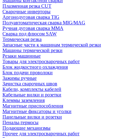
Машины контактной сварки
Плазменная резка CUT
Сварочные инверторы
Аргонодуговая сварка TIG
Полуавтоматическая сварка MIG/MAG
Ручная дуговая сварка MMA
Сварка под флюсом SAW
Термическая резка
Запасные части к машинам термической резки
Машины термической резки
Резаки машинные
Товары для электросварочных работ
Блок жидкостного охлаждения
Блок подачи проволоки
Зажимы ручные
Зачистка сварочных швов
Кабели, комплекты кабелей
Кабельные вилки и розетки
Клеммы заземления
Магнитные приспособления
Магнитные фиксаторы и уголки
Панельные вилки и розетки
Пеналы-термосы
Подающие механизмы
Прочее для электросварочных работ