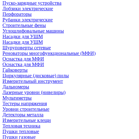
Пуско-зарядные устройства
Лобзики электрические
Перфораторы
Рубанки электрические
Строительные фены
Углошлифовальные машины
Насадки для УШМ
Насадки для УШМ
Шуруповерты сетевые
Реноваторы многофункциональные (МФИ)
Оснастка для МФИ
Оснастка для МФИ
Гайковерты
Циркулярные (дисковые) пилы
Измерительный инструмент
Дальномеры
Лазерные уровни (нивелиры)
Мультиметры
Тестеры напряжения
Уровни строительные
Детекторы металла
Измерительные клещи
Тепловая техника
Пушки тепловые
Пушки газовые