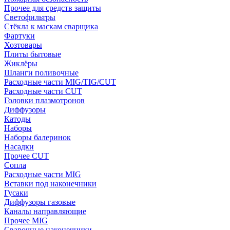
Прочее для средств защиты
Светофильтры
Стёкла к маскам сварщика
Фартуки
Хозтовары
Плиты бытовые
Жиклёры
Шланги поливочные
Расходные части MIG/TIG/CUT
Расходные части CUT
Головки плазмотронов
Диффузоры
Катоды
Наборы
Наборы балеринок
Насадки
Прочее CUT
Сопла
Расходные части MIG
Вставки под наконечники
Гусаки
Диффузоры газовые
Каналы направляющие
Прочее MIG
Сварочные наконечники