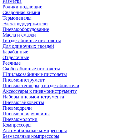
Разметка
Ролики подающие
Сварочная химия
Термопеналы
Электрододержатели
Пневмооборудование
Масла и смазки
Гвоздезабивные пистолеты
Для одиночных гвоздей
Барабанные
Отделочные
Реечные
Скобозабивные пистолеты
Шпилькозабивные пистолеты
Пневмоинструмент
Пневмостеплеры, гвоздезабиватели
Аксессуары к пневмоинструменту
Наборы пневмоинструмента
Пневмогайковерты
Пневмодрели
Пневмошлифмашины
Пневмомолотки
Компрессоры
Автомобильные компрессоры
Безмасляные компрессоры