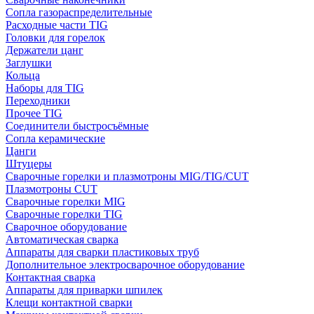
Сопла газораспределительные
Расходные части TIG
Головки для горелок
Держатели цанг
Заглушки
Кольца
Наборы для TIG
Переходники
Прочее TIG
Соединители быстросъёмные
Сопла керамические
Цанги
Штуцеры
Сварочные горелки и плазмотроны MIG/TIG/CUT
Плазмотроны CUT
Сварочные горелки MIG
Сварочные горелки TIG
Сварочное оборудование
Автоматическая сварка
Аппараты для сварки пластиковых труб
Дополнительное электросварочное оборудование
Контактная сварка
Аппараты для приварки шпилек
Клещи контактной сварки