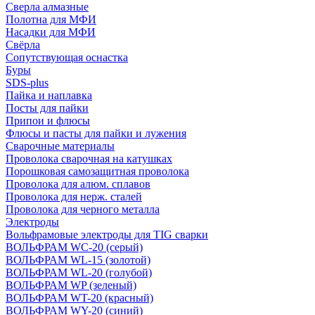
Сверла алмазные
Полотна для МФИ
Насадки для МФИ
Свёрла
Сопутствующая оснастка
Буры
SDS-plus
Пайка и наплавка
Посты для пайки
Припои и флюсы
Флюсы и пасты для пайки и лужения
Сварочные материалы
Проволока сварочная на катушках
Порошковая самозащитная проволока
Проволока для алюм. сплавов
Проволока для нерж. сталей
Проволока для черного металла
Электроды
Вольфрамовые электроды для TIG сварки
ВОЛЬФРАМ WC-20 (серый)
ВОЛЬФРАМ WL-15 (золотой)
ВОЛЬФРАМ WL-20 (голубой)
ВОЛЬФРАМ WP (зеленый)
ВОЛЬФРАМ WT-20 (красный)
ВОЛЬФРАМ WY-20 (синий)