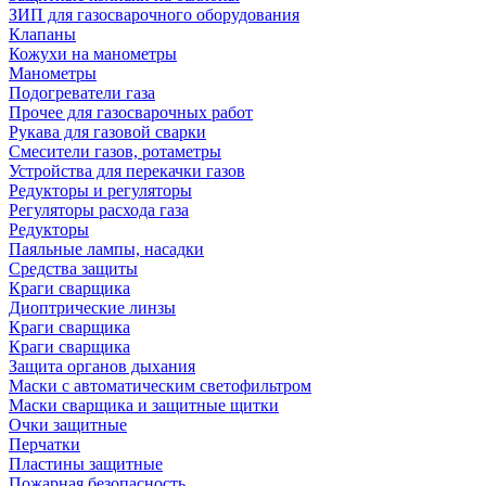
ЗИП для газосварочного оборудования
Клапаны
Кожухи на манометры
Манометры
Подогреватели газа
Прочее для газосварочных работ
Рукава для газовой сварки
Смесители газов, ротаметры
Устройства для перекачки газов
Редукторы и регуляторы
Регуляторы расхода газа
Редукторы
Паяльные лампы, насадки
Средства защиты
Краги сварщика
Диоптрические линзы
Краги сварщика
Краги сварщика
Защита органов дыхания
Маски с автоматическим светофильтром
Маски сварщика и защитные щитки
Очки защитные
Перчатки
Пластины защитные
Пожарная безопасность