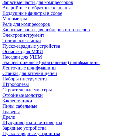
Запасные части для компрессоров
Аварийные и обратные клапаны
Воздушные фильтры в сборе
Манометры
Реле для компрессоров
Запасные части для нейлеров и степлеров
Электроинструмент
Точильные станки
Пуско-зарядные устройства
Оснастка для МФИ
Насадки для УШМ
Эксцентриковые (орбитальные) шлифмашины
Ленточные шлифмашины
Станки для заточки цепей
Наборы инструмента
Штроборезы
Строительные миксеры
Отбойные молотки
Заклепочники
Пилы сабельные
Граверы
Дрели
Шуруповерты и винтоверты
Зарядные устройства
Пуско-зарядные устройства