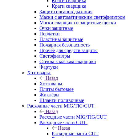
Краги сварщика
Краги сварщика
Защита органов дыхания
Маски с автоматическим светофильтром
Маски сварщика и защитные щитки
Очки защитные
Перчатки
Пластины защитные
Пожарная безопасность
Прочее для средств защиты
Светофильтры
Стёкла к маскам сварщика
Фартуки
Хозтовары
Назад
Хозтовары
Плиты бытовые
Жиклёры
Шланги поливочные
Расходные части MIG/TIG/CUT
Назад
Расходные части MIG/TIG/CUT
Расходные части CUT
Назад
Расходные части CUT