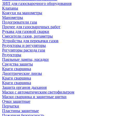
ЗИП для газосварочного оборудования
Клапаны
Кожухи на манометры
Манометры
Подогреватели газа
Прочее для газосварочных работ
Рукава для газовой сварки
Смесители газов, ротаметры
Устройства для перекачки газов
Редукторы и регуляторы
Регуляторы расхода газа
Редукторы
Паяльные лампы, насадки
Средства защиты
Краги сварщика
Диоптрические линзы
Краги сварщика
Краги сварщика
Защита органов дыхания
Маски с автоматическим светофильтром
Маски сварщика и защитные щитки
Очки защитные
Перчатки
Пластины защитные
Пожарная безопасность