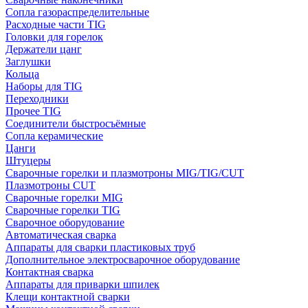
Сопла газораспределительные
Расходные части TIG
Головки для горелок
Держатели цанг
Заглушки
Кольца
Наборы для TIG
Переходники
Прочее TIG
Соединители быстросъёмные
Сопла керамические
Цанги
Штуцеры
Сварочные горелки и плазмотроны MIG/TIG/CUT
Плазмотроны CUT
Сварочные горелки MIG
Сварочные горелки TIG
Сварочное оборудование
Автоматическая сварка
Аппараты для сварки пластиковых труб
Дополнительное электросварочное оборудование
Контактная сварка
Аппараты для приварки шпилек
Клещи контактной сварки