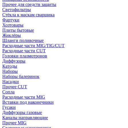
Прочее для средств защиты
Светофильтры
Стёкла к маскам сварщика
Фартуки
Хозтовары
Плиты бытовые
Жиклёры
Шланги поливочные
Расходные части MIG/TIG/CUT
Расходные части CUT
Головки плазмотронов
Диффузоры
Катоды
Наборы
Наборы балеринок
Насадки
Прочее CUT
Сопла
Расходные части MIG
Вставки под наконечники
Гусаки
Диффузоры газовые
Каналы направляющие
Прочее MIG
Сварочные наконечники