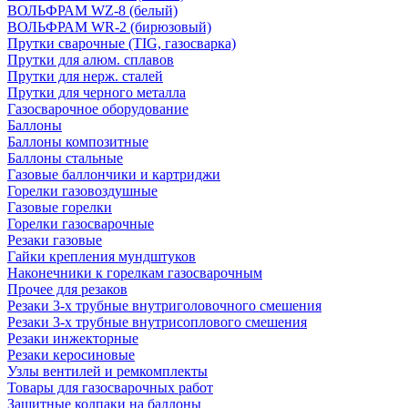
ВОЛЬФРАМ WZ-8 (белый)
ВОЛЬФРАМ WR-2 (бирюзовый)
Прутки сварочные (TIG, газосварка)
Прутки для алюм. сплавов
Прутки для нерж. сталей
Прутки для черного металла
Газосварочное оборудование
Баллоны
Баллоны композитные
Баллоны стальные
Газовые баллончики и картриджи
Горелки газовоздушные
Газовые горелки
Горелки газосварочные
Резаки газовые
Гайки крепления мундштуков
Наконечники к горелкам газосварочным
Прочее для резаков
Резаки 3-х трубные внутриголовочного смешения
Резаки 3-х трубные внутрисоплового смешения
Резаки инжекторные
Резаки керосиновые
Узлы вентилей и ремкомплекты
Товары для газосварочных работ
Защитные колпаки на баллоны