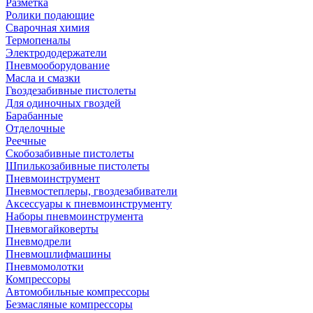
Разметка
Ролики подающие
Сварочная химия
Термопеналы
Электрододержатели
Пневмооборудование
Масла и смазки
Гвоздезабивные пистолеты
Для одиночных гвоздей
Барабанные
Отделочные
Реечные
Скобозабивные пистолеты
Шпилькозабивные пистолеты
Пневмоинструмент
Пневмостеплеры, гвоздезабиватели
Аксессуары к пневмоинструменту
Наборы пневмоинструмента
Пневмогайковерты
Пневмодрели
Пневмошлифмашины
Пневмомолотки
Компрессоры
Автомобильные компрессоры
Безмасляные компрессоры