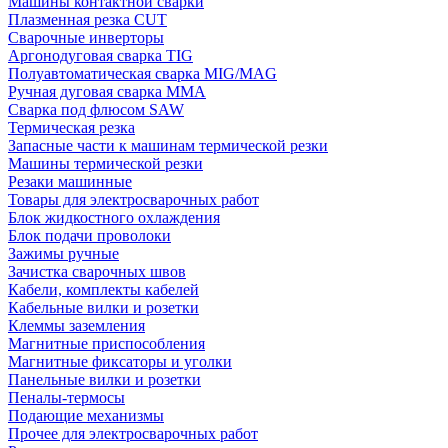
Машины контактной сварки
Плазменная резка CUT
Сварочные инверторы
Аргонодуговая сварка TIG
Полуавтоматическая сварка MIG/MAG
Ручная дуговая сварка MMA
Сварка под флюсом SAW
Термическая резка
Запасные части к машинам термической резки
Машины термической резки
Резаки машинные
Товары для электросварочных работ
Блок жидкостного охлаждения
Блок подачи проволоки
Зажимы ручные
Зачистка сварочных швов
Кабели, комплекты кабелей
Кабельные вилки и розетки
Клеммы заземления
Магнитные приспособления
Магнитные фиксаторы и уголки
Панельные вилки и розетки
Пеналы-термосы
Подающие механизмы
Прочее для электросварочных работ