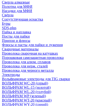
Сверла алмазные
Полотна для МФИ
Насадки для МФИ
Свёрла
Сопутствующая оснастка
Буры
SDS-plus
Пайка и наплавка
Посты для пайки
Припои и флюсы
Флюсы и пасты для пайки и лужения
Сварочные материалы
Проволока сварочная на катушках
Порошковая самозащитная проволока
Проволока для алюм. сплавов
Проволока для нерж. сталей
Проволока для черного металла
Электроды
Вольфрамовые электроды для TIG сварки
ВОЛЬФРАМ WC-20 (серый)
ВОЛЬФРАМ WL-15 (золотой)
ВОЛЬФРАМ WL-20 (голубой)
ВОЛЬФРАМ WP (зеленый)
ВОЛЬФРАМ WT-20 (красный)
ВОЛЬФРАМ WY-20 (синий)