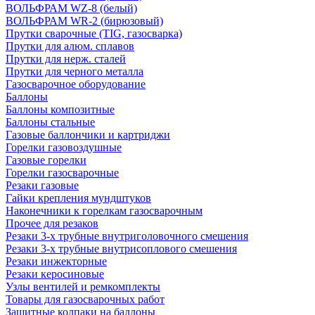
ВОЛЬФРАМ WZ-8 (белый)
ВОЛЬФРАМ WR-2 (бирюзовый)
Прутки сварочные (TIG, газосварка)
Прутки для алюм. сплавов
Прутки для нерж. сталей
Прутки для черного металла
Газосварочное оборудование
Баллоны
Баллоны композитные
Баллоны стальные
Газовые баллончики и картриджи
Горелки газовоздушные
Газовые горелки
Горелки газосварочные
Резаки газовые
Гайки крепления мундштуков
Наконечники к горелкам газосварочным
Прочее для резаков
Резаки 3-х трубные внутриголовочного смешения
Резаки 3-х трубные внутрисоплового смешения
Резаки инжекторные
Резаки керосиновые
Узлы вентилей и ремкомплекты
Товары для газосварочных работ
Защитные колпаки на баллоны