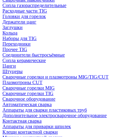
Сопла газораспределительные
Расходные части TIG
Головки для горелок
Держатели цанг
Заглушки
Кольца
Наборы для TIG
Переходники
Прочее TIG
Соединители быстросъёмные
Сопла керамические
Цанги
Штуцеры
Сварочные горелки и плазмотроны MIG/TIG/CUT
Плазмотроны CUT
Сварочные горелки MIG
Сварочные горелки TIG
Сварочное оборудование
Автоматическая сварка
Аппараты для сварки пластиковых труб
Дополнительное электросварочное оборудование
Контактная сварка
Аппараты для приварки шпилек
Клещи контактной сварки