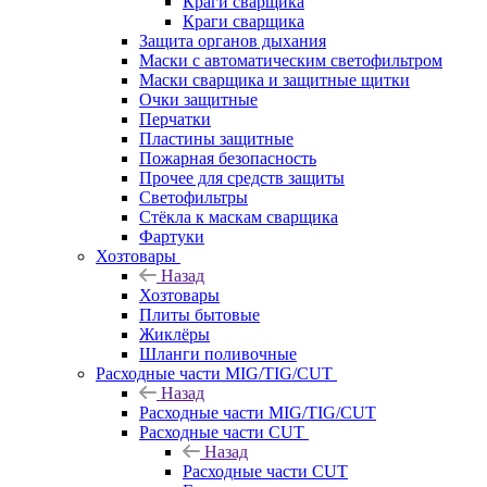
Краги сварщика
Краги сварщика
Защита органов дыхания
Маски с автоматическим светофильтром
Маски сварщика и защитные щитки
Очки защитные
Перчатки
Пластины защитные
Пожарная безопасность
Прочее для средств защиты
Светофильтры
Стёкла к маскам сварщика
Фартуки
Хозтовары
Назад
Хозтовары
Плиты бытовые
Жиклёры
Шланги поливочные
Расходные части MIG/TIG/CUT
Назад
Расходные части MIG/TIG/CUT
Расходные части CUT
Назад
Расходные части CUT