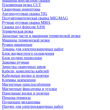
Машины контактной сварки
Плазменная резка CUT
Сварочные инверторы
Аргонодуговая сварка TIG
Полуавтоматическая сварка MIG/MAG
Ручная дуговая сварка MMA
Сварка под флюсом SAW
Термическая резка
Запасные части к машинам термической резки
Машины термической резки
Резаки машинные
Товары для электросварочных работ
Блок жидкостного охлаждения
Блок подачи проволоки
Зажимы ручные
Зачистка сварочных швов
Кабели, комплекты кабелей
Кабельные вилки и розетки
Клеммы заземления
Магнитные приспособления
Магнитные фиксаторы и уголки
Панельные вилки и розетки
Пеналы-термосы
Подающие механизмы
Прочее для электросварочных работ