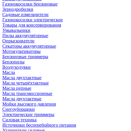
Газонокосилки бензиновые
Зернодробилки
Садовые измельчители
Газонокосилки электрические
Товары для консервирования
Умывальники
Пилы аккумуляторные
Опрыскиватели
Секаторы аккумуляторные
Мотокультиваторы
Бензиновые триммеры
Бензопилы
Воздуходувки
Масла
Масла двухтактные
Масла четырёхтактные
Масла цепные
Масла трансмиссионные
Масла двухтактные
Мойки высокого давления
Снегоуборщики
Электрические триммеры
Силовая техника
Источники бесперебойного питания
Удлинители силовые