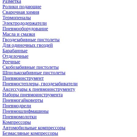
Разметка
Ролики подающие
Сварочная химия
Термопеналы
Электрододержатели
Пневмооборудование
Масла и смазки
Гвоздезабивные пистолеты
Для одиночных гвоздей
Барабанные
Отделочные
Реечные
Скобозабивные пистолеты
Шпилькозабивные пистолеты
Пневмоинструмент
Пневмостеплеры, гвоздезабиватели
Аксессуары к пневмоинструменту
Наборы пневмоинструмента
Пневмогайковерты
Пневмодрели
Пневмошлифмашины
Пневмомолотки
Компрессоры
Автомобильные компрессоры
Безмасляные компрессоры