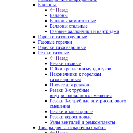
Баллоны
Назад
Баллоны
Баллоны композитные
Баллоны стальные
Газовые баллончики и картриджи
Горелки газовоздушные
Газовые горелки
Горелки газосварочные
Резаки газовые
Назад
Резаки газовые
Гайки крепления мундштуков
Наконечники к горелкам
газосварочным
Прочее для резаков
Резаки 3-х трубные
внутриголовочного смешения
Резаки 3-х трубные внутрисоплового
смешения
Резаки инжекторные
Резаки керосиновые
Узлы вентилей и ремкомплекты
Товары для газосварочных работ
Назад