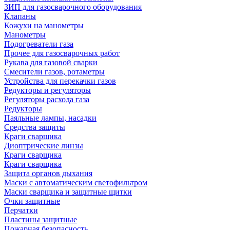
ЗИП для газосварочного оборудования
Клапаны
Кожухи на манометры
Манометры
Подогреватели газа
Прочее для газосварочных работ
Рукава для газовой сварки
Смесители газов, ротаметры
Устройства для перекачки газов
Редукторы и регуляторы
Регуляторы расхода газа
Редукторы
Паяльные лампы, насадки
Средства защиты
Краги сварщика
Диоптрические линзы
Краги сварщика
Краги сварщика
Защита органов дыхания
Маски с автоматическим светофильтром
Маски сварщика и защитные щитки
Очки защитные
Перчатки
Пластины защитные
Пожарная безопасность