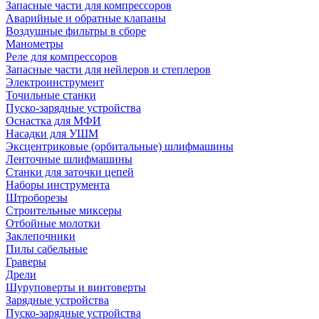
Запасные части для компрессоров
Аварийные и обратные клапаны
Воздушные фильтры в сборе
Манометры
Реле для компрессоров
Запасные части для нейлеров и степлеров
Электроинструмент
Точильные станки
Пуско-зарядные устройства
Оснастка для МФИ
Насадки для УШМ
Эксцентриковые (орбитальные) шлифмашины
Ленточные шлифмашины
Станки для заточки цепей
Наборы инструмента
Штроборезы
Строительные миксеры
Отбойные молотки
Заклепочники
Пилы сабельные
Граверы
Дрели
Шуруповерты и винтоверты
Зарядные устройства
Пуско-зарядные устройства