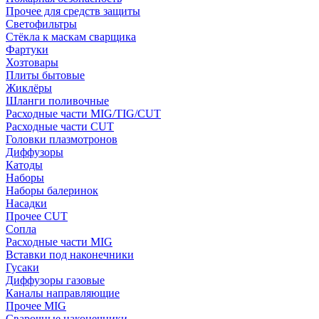
Прочее для средств защиты
Светофильтры
Стёкла к маскам сварщика
Фартуки
Хозтовары
Плиты бытовые
Жиклёры
Шланги поливочные
Расходные части MIG/TIG/CUT
Расходные части CUT
Головки плазмотронов
Диффузоры
Катоды
Наборы
Наборы балеринок
Насадки
Прочее CUT
Сопла
Расходные части MIG
Вставки под наконечники
Гусаки
Диффузоры газовые
Каналы направляющие
Прочее MIG
Сварочные наконечники