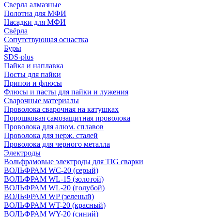
Сверла алмазные
Полотна для МФИ
Насадки для МФИ
Свёрла
Сопутствующая оснастка
Буры
SDS-plus
Пайка и наплавка
Посты для пайки
Припои и флюсы
Флюсы и пасты для пайки и лужения
Сварочные материалы
Проволока сварочная на катушках
Порошковая самозащитная проволока
Проволока для алюм. сплавов
Проволока для нерж. сталей
Проволока для черного металла
Электроды
Вольфрамовые электроды для TIG сварки
ВОЛЬФРАМ WC-20 (серый)
ВОЛЬФРАМ WL-15 (золотой)
ВОЛЬФРАМ WL-20 (голубой)
ВОЛЬФРАМ WP (зеленый)
ВОЛЬФРАМ WT-20 (красный)
ВОЛЬФРАМ WY-20 (синий)