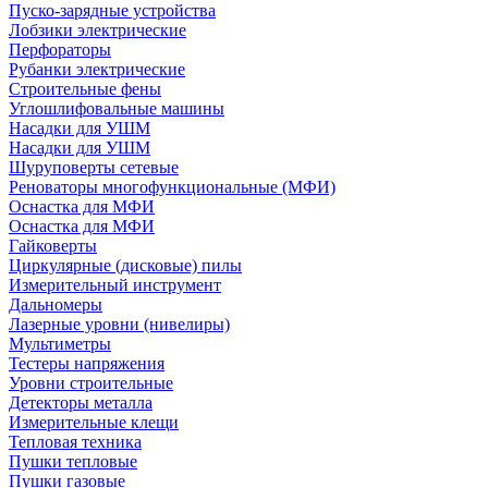
Пуско-зарядные устройства
Лобзики электрические
Перфораторы
Рубанки электрические
Строительные фены
Углошлифовальные машины
Насадки для УШМ
Насадки для УШМ
Шуруповерты сетевые
Реноваторы многофункциональные (МФИ)
Оснастка для МФИ
Оснастка для МФИ
Гайковерты
Циркулярные (дисковые) пилы
Измерительный инструмент
Дальномеры
Лазерные уровни (нивелиры)
Мультиметры
Тестеры напряжения
Уровни строительные
Детекторы металла
Измерительные клещи
Тепловая техника
Пушки тепловые
Пушки газовые