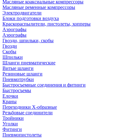
Масляные коаксиальные компрессоры
Масляные ременные компрессоры
Электродвигатели
Блоки подготовки воздуха
Краскораспылители, пистолеты, хопперы
Аэрографы
Аэрографы
Гвозди, шпильки, скобы
Гвозди
Скобы
Шпильки
Шланги пневматические
Витые шланги
Резиновые шланги
Пневмотрубки
Быстросъемные соединения и фитинги
Быстросъемы
Елочки
Краны
Переходники Х-образные
Резьбовые соединители
Тройники
Уголки
Фитинги
Пневмопистолеты