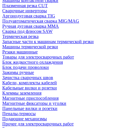
Машины контактной сварки
Плазменная резка CUT
Сварочные инверторы
Аргонодуговая сварка TIG
Полуавтоматическая сварка MIG/MAG
Ручная дуговая сварка MMA
Сварка под флюсом SAW
Термическая резка
Запасные части к машинам термической резки
Машины термической резки
Резаки машинные
Товары для электросварочных работ
Блок жидкостного охлаждения
Блок подачи проволоки
Зажимы ручные
Зачистка сварочных швов
Кабели, комплекты кабелей
Кабельные вилки и розетки
Клеммы заземления
Магнитные приспособления
Магнитные фиксаторы и уголки
Панельные вилки и розетки
Пеналы-термосы
Подающие механизмы
Прочее для электросварочных работ