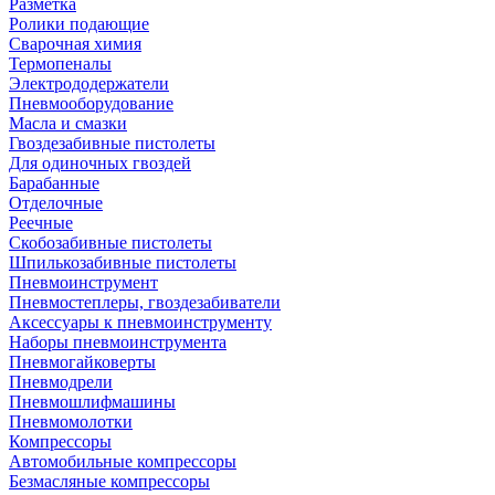
Разметка
Ролики подающие
Сварочная химия
Термопеналы
Электрододержатели
Пневмооборудование
Масла и смазки
Гвоздезабивные пистолеты
Для одиночных гвоздей
Барабанные
Отделочные
Реечные
Скобозабивные пистолеты
Шпилькозабивные пистолеты
Пневмоинструмент
Пневмостеплеры, гвоздезабиватели
Аксессуары к пневмоинструменту
Наборы пневмоинструмента
Пневмогайковерты
Пневмодрели
Пневмошлифмашины
Пневмомолотки
Компрессоры
Автомобильные компрессоры
Безмасляные компрессоры