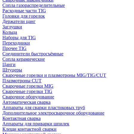
Сопла газораспределительные
Расходные части TIG
Головки для горелок
Держатели цанг
Заглушки
Кольца
Наборы для TIG
Переходники
Прочее TIG
Соединители быстросъёмные
Сопла керамические
Цанги
Штуцеры
Сварочные горелки и плазмотроны MIG/TIG/CUT
Плазмотроны CUT
Сварочные горелки MIG
Сварочные горелки TIG
Сварочное оборудование
Автоматическая сварка
Аппараты для сварки пластиковых труб
Дополнительное электросварочное оборудование
Контактная сварка
Аппараты для приварки шпилек
Клещи контактной сварки