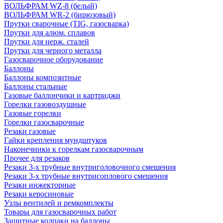
ВОЛЬФРАМ WZ-8 (белый)
ВОЛЬФРАМ WR-2 (бирюзовый)
Прутки сварочные (TIG, газосварка)
Прутки для алюм. сплавов
Прутки для нерж. сталей
Прутки для черного металла
Газосварочное оборудование
Баллоны
Баллоны композитные
Баллоны стальные
Газовые баллончики и картриджи
Горелки газовоздушные
Газовые горелки
Горелки газосварочные
Резаки газовые
Гайки крепления мундштуков
Наконечники к горелкам газосварочным
Прочее для резаков
Резаки 3-х трубные внутриголовочного смешения
Резаки 3-х трубные внутрисоплового смешения
Резаки инжекторные
Резаки керосиновые
Узлы вентилей и ремкомплекты
Товары для газосварочных работ
Защитные колпаки на баллоны