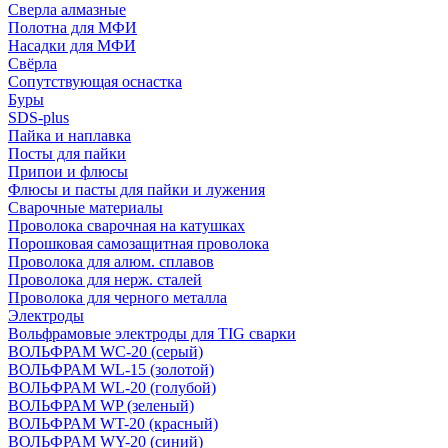
Сверла алмазные
Полотна для МФИ
Насадки для МФИ
Свёрла
Сопутствующая оснастка
Буры
SDS-plus
Пайка и наплавка
Посты для пайки
Припои и флюсы
Флюсы и пасты для пайки и лужения
Сварочные материалы
Проволока сварочная на катушках
Порошковая самозащитная проволока
Проволока для алюм. сплавов
Проволока для нерж. сталей
Проволока для черного металла
Электроды
Вольфрамовые электроды для TIG сварки
ВОЛЬФРАМ WC-20 (серый)
ВОЛЬФРАМ WL-15 (золотой)
ВОЛЬФРАМ WL-20 (голубой)
ВОЛЬФРАМ WP (зеленый)
ВОЛЬФРАМ WT-20 (красный)
ВОЛЬФРАМ WY-20 (синий)