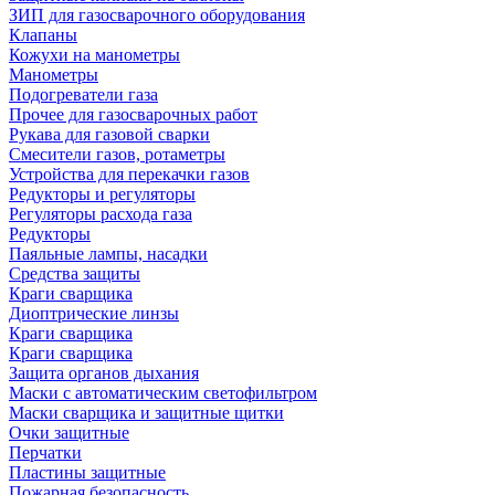
ЗИП для газосварочного оборудования
Клапаны
Кожухи на манометры
Манометры
Подогреватели газа
Прочее для газосварочных работ
Рукава для газовой сварки
Смесители газов, ротаметры
Устройства для перекачки газов
Редукторы и регуляторы
Регуляторы расхода газа
Редукторы
Паяльные лампы, насадки
Средства защиты
Краги сварщика
Диоптрические линзы
Краги сварщика
Краги сварщика
Защита органов дыхания
Маски с автоматическим светофильтром
Маски сварщика и защитные щитки
Очки защитные
Перчатки
Пластины защитные
Пожарная безопасность