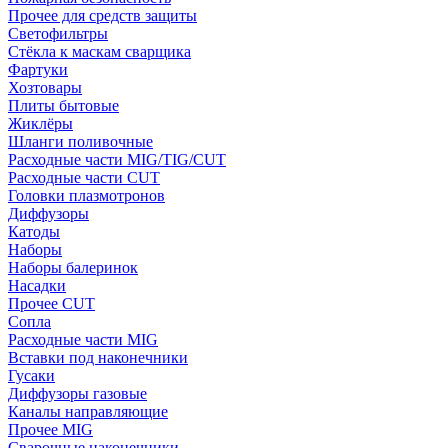
Прочее для средств защиты
Светофильтры
Стёкла к маскам сварщика
Фартуки
Хозтовары
Плиты бытовые
Жиклёры
Шланги поливочные
Расходные части MIG/TIG/CUT
Расходные части CUT
Головки плазмотронов
Диффузоры
Катоды
Наборы
Наборы балеринок
Насадки
Прочее CUT
Сопла
Расходные части MIG
Вставки под наконечники
Гусаки
Диффузоры газовые
Каналы направляющие
Прочее MIG
Сварочные наконечники