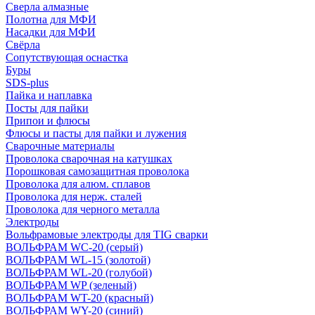
Сверла алмазные
Полотна для МФИ
Насадки для МФИ
Свёрла
Сопутствующая оснастка
Буры
SDS-plus
Пайка и наплавка
Посты для пайки
Припои и флюсы
Флюсы и пасты для пайки и лужения
Сварочные материалы
Проволока сварочная на катушках
Порошковая самозащитная проволока
Проволока для алюм. сплавов
Проволока для нерж. сталей
Проволока для черного металла
Электроды
Вольфрамовые электроды для TIG сварки
ВОЛЬФРАМ WC-20 (серый)
ВОЛЬФРАМ WL-15 (золотой)
ВОЛЬФРАМ WL-20 (голубой)
ВОЛЬФРАМ WP (зеленый)
ВОЛЬФРАМ WT-20 (красный)
ВОЛЬФРАМ WY-20 (синий)