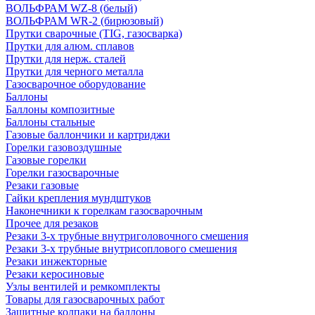
ВОЛЬФРАМ WZ-8 (белый)
ВОЛЬФРАМ WR-2 (бирюзовый)
Прутки сварочные (TIG, газосварка)
Прутки для алюм. сплавов
Прутки для нерж. сталей
Прутки для черного металла
Газосварочное оборудование
Баллоны
Баллоны композитные
Баллоны стальные
Газовые баллончики и картриджи
Горелки газовоздушные
Газовые горелки
Горелки газосварочные
Резаки газовые
Гайки крепления мундштуков
Наконечники к горелкам газосварочным
Прочее для резаков
Резаки 3-х трубные внутриголовочного смешения
Резаки 3-х трубные внутрисоплового смешения
Резаки инжекторные
Резаки керосиновые
Узлы вентилей и ремкомплекты
Товары для газосварочных работ
Защитные колпаки на баллоны