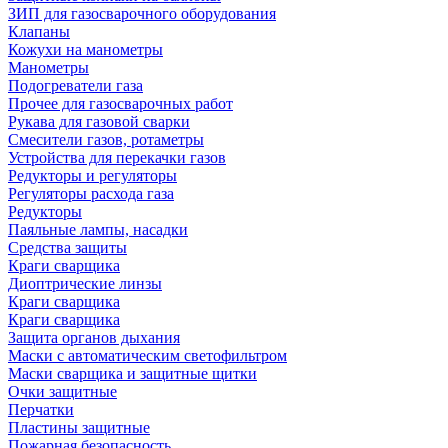
ЗИП для газосварочного оборудования
Клапаны
Кожухи на манометры
Манометры
Подогреватели газа
Прочее для газосварочных работ
Рукава для газовой сварки
Смесители газов, ротаметры
Устройства для перекачки газов
Редукторы и регуляторы
Регуляторы расхода газа
Редукторы
Паяльные лампы, насадки
Средства защиты
Краги сварщика
Диоптрические линзы
Краги сварщика
Краги сварщика
Защита органов дыхания
Маски с автоматическим светофильтром
Маски сварщика и защитные щитки
Очки защитные
Перчатки
Пластины защитные
Пожарная безопасность