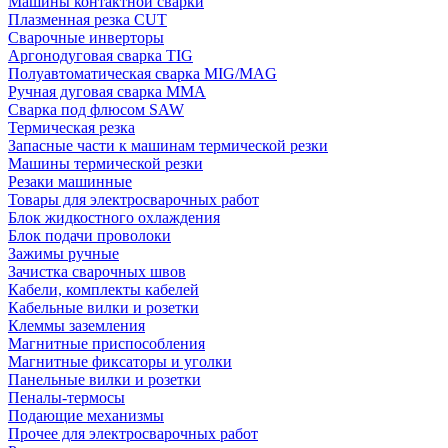
Машины контактной сварки
Плазменная резка CUT
Сварочные инверторы
Аргонодуговая сварка TIG
Полуавтоматическая сварка MIG/MAG
Ручная дуговая сварка MMA
Сварка под флюсом SAW
Термическая резка
Запасные части к машинам термической резки
Машины термической резки
Резаки машинные
Товары для электросварочных работ
Блок жидкостного охлаждения
Блок подачи проволоки
Зажимы ручные
Зачистка сварочных швов
Кабели, комплекты кабелей
Кабельные вилки и розетки
Клеммы заземления
Магнитные приспособления
Магнитные фиксаторы и уголки
Панельные вилки и розетки
Пеналы-термосы
Подающие механизмы
Прочее для электросварочных работ