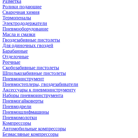
Разметка
Ролики подающие
Сварочная химия
Термопеналы
Электрододержатели
Пневмооборудование
Масла и смазки
Гвоздезабивные пистолеты
Для одиночных гвоздей
Барабанные
Отделочные
Реечные
Скобозабивные пистолеты
Шпилькозабивные пистолеты
Пневмоинструмент
Пневмостеплеры, гвоздезабиватели
Аксессуары к пневмоинструменту
Наборы пневмоинструмента
Пневмогайковерты
Пневмодрели
Пневмошлифмашины
Пневмомолотки
Компрессоры
Автомобильные компрессоры
Безмасляные компрессоры