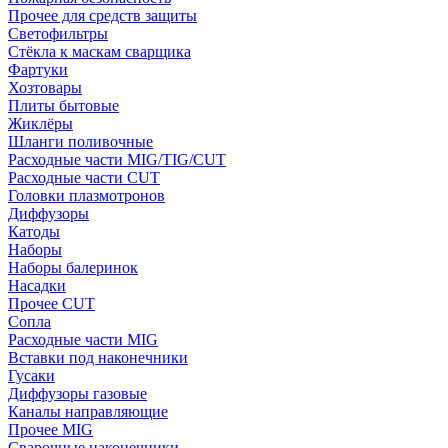
Прочее для средств защиты
Светофильтры
Стёкла к маскам сварщика
Фартуки
Хозтовары
Плиты бытовые
Жиклёры
Шланги поливочные
Расходные части MIG/TIG/CUT
Расходные части CUT
Головки плазмотронов
Диффузоры
Катоды
Наборы
Наборы балеринок
Насадки
Прочее CUT
Сопла
Расходные части MIG
Вставки под наконечники
Гусаки
Диффузоры газовые
Каналы направляющие
Прочее MIG
Сварочные наконечники