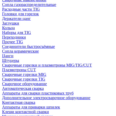
Сопла газораспределительные
Расходные части TIG
Головки для горелок
Держатели цанг
Заглушки
Кольца
Наборы для TIG
Переходники
Прочее TIG
Соединители быстросъёмные
Сопла керамические
Цанги
Штуцеры
Сварочные горелки и плазмотроны MIG/TIG/CUT
Плазмотроны CUT
Сварочные горелки MIG
Сварочные горелки TIG
Сварочное оборудование
Автоматическая сварка
Аппараты для сварки пластиковых труб
Дополнительное электросварочное оборудование
Контактная сварка
Аппараты для приварки шпилек
Клещи контактной сварки