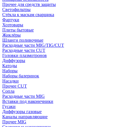
Прочее для средств защиты
Светофильтры
Стёкла к маскам сварщика
Фартуки
Хозтовары
Плиты бытовые
Жиклёры
Шланги поливочные
Расходные части MIG/TIG/CUT
Расходные части CUT
Головки плазмотронов
Диффузоры
Катоды
Наборы
Наборы балеринок
Насадки
Прочее CUT
Сопла
Расходные части MIG
Вставки под наконечники
Гусаки
Диффузоры газовые
Каналы направляющие
Прочее MIG
Сварочные наконечники