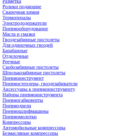
Разметка
Ролики подающие
Сварочная химия
Термопеналы
Электрододержатели
Пневмооборудование
Масла и смазки
Гвоздезабивные пистолеты
Для одиночных гвоздей
Барабанные
Отделочные
Реечные
Скобозабивные пистолеты
Шпилькозабивные пистолеты
Пневмоинструмент
Пневмостеплеры, гвоздезабиватели
Аксессуары к пневмоинструменту
Наборы пневмоинструмента
Пневмогайковерты
Пневмодрели
Пневмошлифмашины
Пневмомолотки
Компрессоры
Автомобильные компрессоры
Безмасляные компрессоры