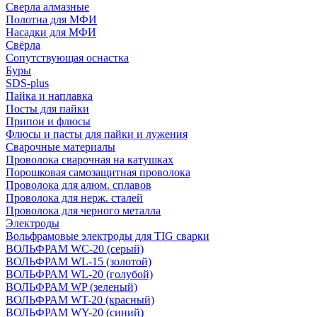
Сверла алмазные
Полотна для МФИ
Насадки для МФИ
Свёрла
Сопутствующая оснастка
Буры
SDS-plus
Пайка и наплавка
Посты для пайки
Припои и флюсы
Флюсы и пасты для пайки и лужения
Сварочные материалы
Проволока сварочная на катушках
Порошковая самозащитная проволока
Проволока для алюм. сплавов
Проволока для нерж. сталей
Проволока для черного металла
Электроды
Вольфрамовые электроды для TIG сварки
ВОЛЬФРАМ WC-20 (серый)
ВОЛЬФРАМ WL-15 (золотой)
ВОЛЬФРАМ WL-20 (голубой)
ВОЛЬФРАМ WP (зеленый)
ВОЛЬФРАМ WT-20 (красный)
ВОЛЬФРАМ WY-20 (синий)