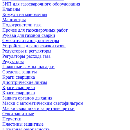
ЗИП для газосварочного оборудования
Клапаны
Кожухи на манометры
Манометры
Подогреватели газа
Прочее для газосварочных работ
Рукава для газовой сварки
Смесители газов, ротаметры
Устройства для перекачки газов
Редукторы и регуляторы
Регуляторы расхода газа
Редукторы
Паяльные лампы, насадки
Средства защиты
Краги сварщика
Диоптрические линзы
Краги сварщика
Краги сварщика
Защита органов дыхания
Маски с автоматическим светофильтром
Маски сварщика и защитные щитки
Очки защитные
Перчатки
Пластины защитные
Пожарная безопасность