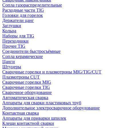
Сопла газораспределительные
Расходные части TIG
Головки для горелок
Держатели цанг
Заглушки
Кольца
Наборы для TIG
Переходники
Прочее TIG
Соединители быстросъёмные
Сопла керамические
Цанги
Штуцеры
Сварочные горелки и плазмотроны MIG/TIG/CUT
Плазмотроны CUT
Сварочные горелки MIG
Сварочные горелки TIG
Сварочное оборудование
Автоматическая сварка
Аппараты для сварки пластиковых труб
Дополнительное электросварочное оборудование
Контактная сварка
Аппараты для приварки шпилек
Клещи контактной сварки