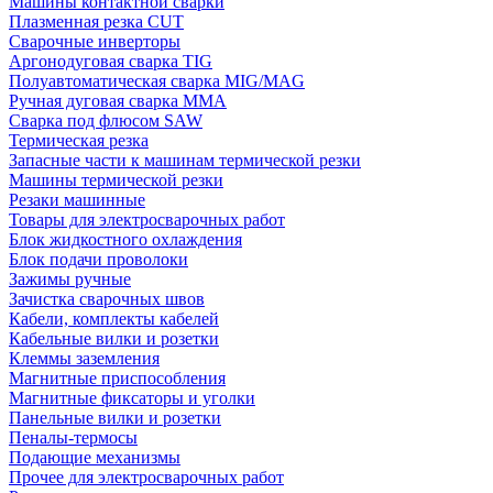
Машины контактной сварки
Плазменная резка CUT
Сварочные инверторы
Аргонодуговая сварка TIG
Полуавтоматическая сварка MIG/MAG
Ручная дуговая сварка MMA
Сварка под флюсом SAW
Термическая резка
Запасные части к машинам термической резки
Машины термической резки
Резаки машинные
Товары для электросварочных работ
Блок жидкостного охлаждения
Блок подачи проволоки
Зажимы ручные
Зачистка сварочных швов
Кабели, комплекты кабелей
Кабельные вилки и розетки
Клеммы заземления
Магнитные приспособления
Магнитные фиксаторы и уголки
Панельные вилки и розетки
Пеналы-термосы
Подающие механизмы
Прочее для электросварочных работ