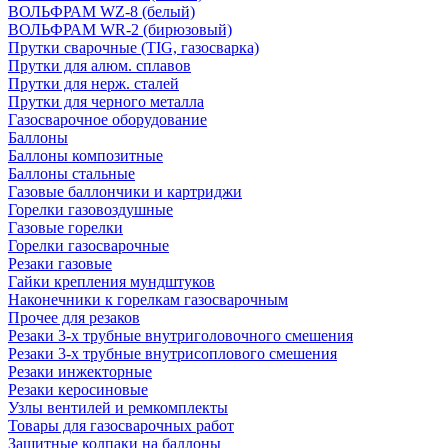
ВОЛЬФРАМ WZ-8 (белый)
ВОЛЬФРАМ WR-2 (бирюзовый)
Прутки сварочные (TIG, газосварка)
Прутки для алюм. сплавов
Прутки для нерж. сталей
Прутки для черного металла
Газосварочное оборудование
Баллоны
Баллоны композитные
Баллоны стальные
Газовые баллончики и картриджи
Горелки газовоздушные
Газовые горелки
Горелки газосварочные
Резаки газовые
Гайки крепления мундштуков
Наконечники к горелкам газосварочным
Прочее для резаков
Резаки 3-х трубные внутриголовочного смешения
Резаки 3-х трубные внутрисоплового смешения
Резаки инжекторные
Резаки керосиновые
Узлы вентилей и ремкомплекты
Товары для газосварочных работ
Защитные колпаки на баллоны