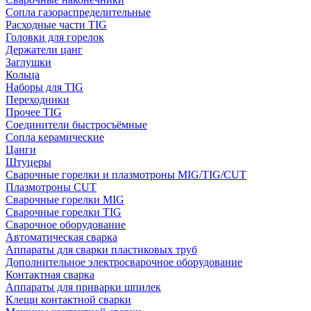
Сопла газораспределительные
Расходные части TIG
Головки для горелок
Держатели цанг
Заглушки
Кольца
Наборы для TIG
Переходники
Прочее TIG
Соединители быстросъёмные
Сопла керамические
Цанги
Штуцеры
Сварочные горелки и плазмотроны MIG/TIG/CUT
Плазмотроны CUT
Сварочные горелки MIG
Сварочные горелки TIG
Сварочное оборудование
Автоматическая сварка
Аппараты для сварки пластиковых труб
Дополнительное электросварочное оборудование
Контактная сварка
Аппараты для приварки шпилек
Клещи контактной сварки