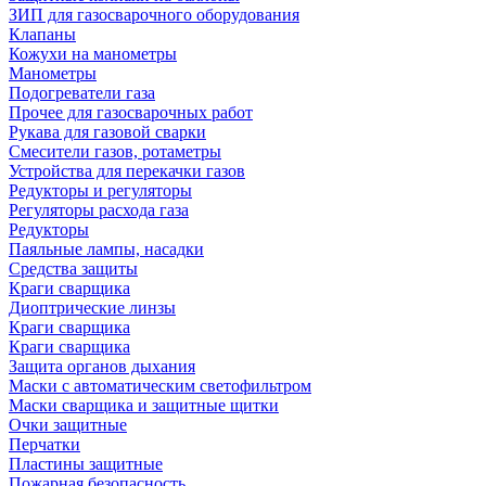
ЗИП для газосварочного оборудования
Клапаны
Кожухи на манометры
Манометры
Подогреватели газа
Прочее для газосварочных работ
Рукава для газовой сварки
Смесители газов, ротаметры
Устройства для перекачки газов
Редукторы и регуляторы
Регуляторы расхода газа
Редукторы
Паяльные лампы, насадки
Средства защиты
Краги сварщика
Диоптрические линзы
Краги сварщика
Краги сварщика
Защита органов дыхания
Маски с автоматическим светофильтром
Маски сварщика и защитные щитки
Очки защитные
Перчатки
Пластины защитные
Пожарная безопасность