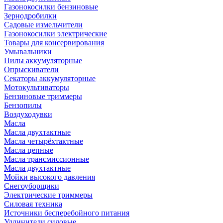
Газонокосилки бензиновые
Зернодробилки
Садовые измельчители
Газонокосилки электрические
Товары для консервирования
Умывальники
Пилы аккумуляторные
Опрыскиватели
Секаторы аккумуляторные
Мотокультиваторы
Бензиновые триммеры
Бензопилы
Воздуходувки
Масла
Масла двухтактные
Масла четырёхтактные
Масла цепные
Масла трансмиссионные
Масла двухтактные
Мойки высокого давления
Снегоуборщики
Электрические триммеры
Силовая техника
Источники бесперебойного питания
Удлинители силовые