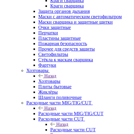
Краги сварщика
Краги сварщика
Защита органов дыхания
Маски с автоматическим светофильтром
Маски сварщика и защитные щитки
Очки защитные
Перчатки
Пластины защитные
Пожарная безопасность
Прочее для средств защиты
Светофильтры
Стёкла к маскам сварщика
Фартуки
Хозтовары
Назад
Хозтовары
Плиты бытовые
Жиклёры
Шланги поливочные
Расходные части MIG/TIG/CUT
Назад
Расходные части MIG/TIG/CUT
Расходные части CUT
Назад
Расходные части CUT