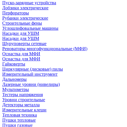
Пуско-зарядные устройства
Лобзики электрические
Перфораторы
Рубанки электрические
Строительные фены
Углошлифовальные машины
Насадки для УШМ
Насадки для УШМ
Шуруповерты сетевые
Реноваторы многофункциональные (МФИ)
Оснастка для МФИ
Оснастка для МФИ
Гайковерты
Циркулярные (дисковые) пилы
Измерительный инструмент
Дальномеры
Лазерные уровни (нивелиры)
Мультиметры
Тестеры напряжения
Уровни строительные
Детекторы металла
Измерительные клещи
Тепловая техника
Пушки тепловые
Пушки газовые