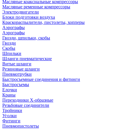
Масляные коаксиальные компрессоры
Масляные ременные компрессоры
Электродвигатели
Блоки подготовки воздуха
Краскораспылители, пистолеты, хопперы
Аэрографы
Аэрографы
Гвозди, шпильки, скобы
Гвозди
Скобы
Шпильки
Шланги пневматические
Витые шланги
Резиновые шланги
Пневмотрубки
Быстросъемные соединения и фитинги
Быстросъемы
Елочки
Краны
Переходники Х-образные
Резьбовые соединители
Тройники
Уголки
Фитинги
Пневмопистолеты