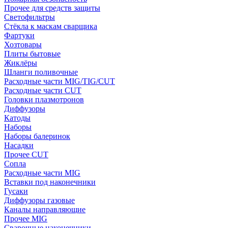
Прочее для средств защиты
Светофильтры
Стёкла к маскам сварщика
Фартуки
Хозтовары
Плиты бытовые
Жиклёры
Шланги поливочные
Расходные части MIG/TIG/CUT
Расходные части CUT
Головки плазмотронов
Диффузоры
Катоды
Наборы
Наборы балеринок
Насадки
Прочее CUT
Сопла
Расходные части MIG
Вставки под наконечники
Гусаки
Диффузоры газовые
Каналы направляющие
Прочее MIG
Сварочные наконечники