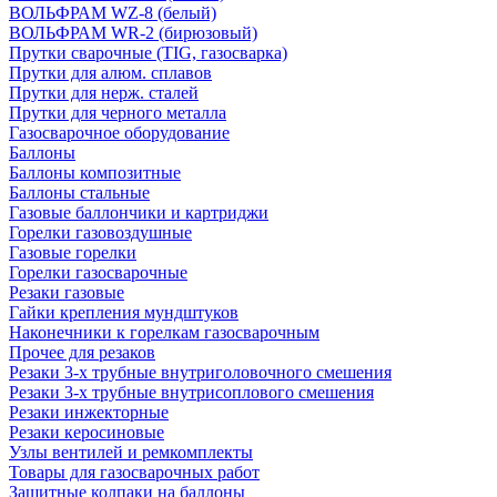
ВОЛЬФРАМ WZ-8 (белый)
ВОЛЬФРАМ WR-2 (бирюзовый)
Прутки сварочные (TIG, газосварка)
Прутки для алюм. сплавов
Прутки для нерж. сталей
Прутки для черного металла
Газосварочное оборудование
Баллоны
Баллоны композитные
Баллоны стальные
Газовые баллончики и картриджи
Горелки газовоздушные
Газовые горелки
Горелки газосварочные
Резаки газовые
Гайки крепления мундштуков
Наконечники к горелкам газосварочным
Прочее для резаков
Резаки 3-х трубные внутриголовочного смешения
Резаки 3-х трубные внутрисоплового смешения
Резаки инжекторные
Резаки керосиновые
Узлы вентилей и ремкомплекты
Товары для газосварочных работ
Защитные колпаки на баллоны