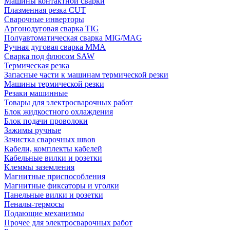
Машины контактной сварки
Плазменная резка CUT
Сварочные инверторы
Аргонодуговая сварка TIG
Полуавтоматическая сварка MIG/MAG
Ручная дуговая сварка MMA
Сварка под флюсом SAW
Термическая резка
Запасные части к машинам термической резки
Машины термической резки
Резаки машинные
Товары для электросварочных работ
Блок жидкостного охлаждения
Блок подачи проволоки
Зажимы ручные
Зачистка сварочных швов
Кабели, комплекты кабелей
Кабельные вилки и розетки
Клеммы заземления
Магнитные приспособления
Магнитные фиксаторы и уголки
Панельные вилки и розетки
Пеналы-термосы
Подающие механизмы
Прочее для электросварочных работ