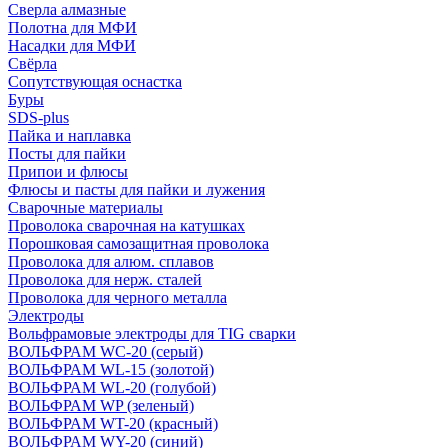
Сверла алмазные
Полотна для МФИ
Насадки для МФИ
Свёрла
Сопутствующая оснастка
Буры
SDS-plus
Пайка и наплавка
Посты для пайки
Припои и флюсы
Флюсы и пасты для пайки и лужения
Сварочные материалы
Проволока сварочная на катушках
Порошковая самозащитная проволока
Проволока для алюм. сплавов
Проволока для нерж. сталей
Проволока для черного металла
Электроды
Вольфрамовые электроды для TIG сварки
ВОЛЬФРАМ WC-20 (серый)
ВОЛЬФРАМ WL-15 (золотой)
ВОЛЬФРАМ WL-20 (голубой)
ВОЛЬФРАМ WP (зеленый)
ВОЛЬФРАМ WT-20 (красный)
ВОЛЬФРАМ WY-20 (синий)