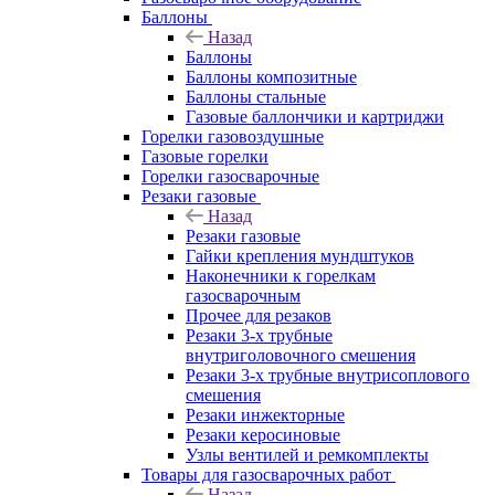
Баллоны
Назад
Баллоны
Баллоны композитные
Баллоны стальные
Газовые баллончики и картриджи
Горелки газовоздушные
Газовые горелки
Горелки газосварочные
Резаки газовые
Назад
Резаки газовые
Гайки крепления мундштуков
Наконечники к горелкам
газосварочным
Прочее для резаков
Резаки 3-х трубные
внутриголовочного смешения
Резаки 3-х трубные внутрисоплового
смешения
Резаки инжекторные
Резаки керосиновые
Узлы вентилей и ремкомплекты
Товары для газосварочных работ
Назад