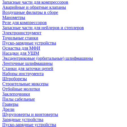
Запасные части для компрессоров
Аварийные и обратные клапаны
Воздушные фильтры в сборе
Манометры
Реле для компрессоров
Запасные части для нейлеров и степлеров
Электроинструмент
Точильные станки
Пуско-зарядные устройства
Оснастка для МФИ
Насадки для УШМ
Эксцентриковые (орбитальные) шлифмашины
Ленточные шлифмашины
Станки для заточки цепей
Наборы инструмента
Штроборезы
Строительные миксеры
Отбойные молотки
Заклепочники
Пилы сабельные
Граверы
Дрели
Шуруповерты и винтоверты
Зарядные устройства
Пуско-зарядные устройства