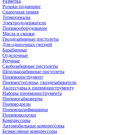
Разметка
Ролики подающие
Сварочная химия
Термопеналы
Электрододержатели
Пневмооборудование
Масла и смазки
Гвоздезабивные пистолеты
Для одиночных гвоздей
Барабанные
Отделочные
Реечные
Скобозабивные пистолеты
Шпилькозабивные пистолеты
Пневмоинструмент
Пневмостеплеры, гвоздезабиватели
Аксессуары к пневмоинструменту
Наборы пневмоинструмента
Пневмогайковерты
Пневмодрели
Пневмошлифмашины
Пневмомолотки
Компрессоры
Автомобильные компрессоры
Безмасляные компрессоры