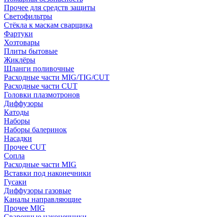
Прочее для средств защиты
Светофильтры
Стёкла к маскам сварщика
Фартуки
Хозтовары
Плиты бытовые
Жиклёры
Шланги поливочные
Расходные части MIG/TIG/CUT
Расходные части CUT
Головки плазмотронов
Диффузоры
Катоды
Наборы
Наборы балеринок
Насадки
Прочее CUT
Сопла
Расходные части MIG
Вставки под наконечники
Гусаки
Диффузоры газовые
Каналы направляющие
Прочее MIG
Сварочные наконечники