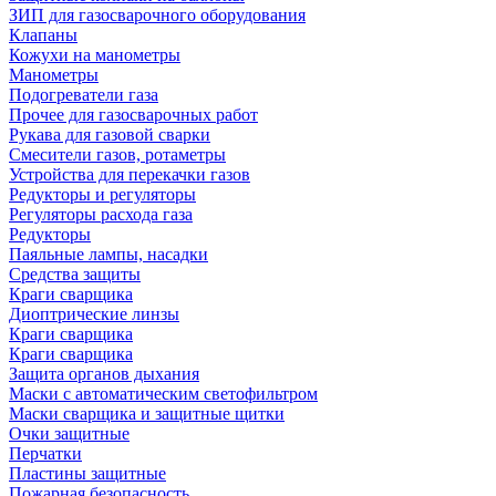
ЗИП для газосварочного оборудования
Клапаны
Кожухи на манометры
Манометры
Подогреватели газа
Прочее для газосварочных работ
Рукава для газовой сварки
Смесители газов, ротаметры
Устройства для перекачки газов
Редукторы и регуляторы
Регуляторы расхода газа
Редукторы
Паяльные лампы, насадки
Средства защиты
Краги сварщика
Диоптрические линзы
Краги сварщика
Краги сварщика
Защита органов дыхания
Маски с автоматическим светофильтром
Маски сварщика и защитные щитки
Очки защитные
Перчатки
Пластины защитные
Пожарная безопасность