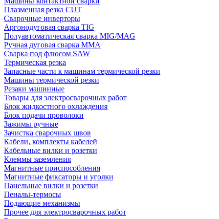
Машины контактной сварки
Плазменная резка CUT
Сварочные инверторы
Аргонодуговая сварка TIG
Полуавтоматическая сварка MIG/MAG
Ручная дуговая сварка MMA
Сварка под флюсом SAW
Термическая резка
Запасные части к машинам термической резки
Машины термической резки
Резаки машинные
Товары для электросварочных работ
Блок жидкостного охлаждения
Блок подачи проволоки
Зажимы ручные
Зачистка сварочных швов
Кабели, комплекты кабелей
Кабельные вилки и розетки
Клеммы заземления
Магнитные приспособления
Магнитные фиксаторы и уголки
Панельные вилки и розетки
Пеналы-термосы
Подающие механизмы
Прочее для электросварочных работ