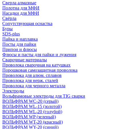
Сверла алмазные
Полотна для МФИ
Насадки для МФИ
Свёрла
Сопутствующая оснастка
Буры
SDS-plus
Пайка и наплавка
Посты для пайки
Припои и флюсы
Флюсы и пасты для пайки и лужения
Сварочные материалы
Проволока сварочная на катушках
Порошковая самозащитная проволока
Проволока для алюм. сплавов
Проволока для нерж. сталей
Проволока для черного металла
Электроды
Вольфрамовые электроды для TIG сварки
ВОЛЬФРАМ WC-20 (серый)
ВОЛЬФРАМ WL-15 (золотой)
ВОЛЬФРАМ WL-20 (голубой)
ВОЛЬФРАМ WP (зеленый)
ВОЛЬФРАМ WT-20 (красный)
ВОЛЬФРАМ WY-20 (синий)