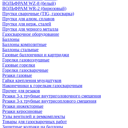
ВОЛЬФРАМ WZ-8 (белый)
ВОЛЬФРАМ WR-2 (бирюзовый)
Прутки сварочные (TIG, газосварка)
Прутки для алюм. сплавов
Прутки для нерж. сталей
Прутки для черного металла
Газосварочное оборудование
Баллоны
Баллоны композитные
Баллоны стальные
Газовые баллончики и картриджи
Горелки газовоздушные
Газовые горелки
Горелки газосварочные
Резаки газовые
Гайки крепления мундштуков
Наконечники к горелкам газосварочным
Прочее для резаков
Резаки 3-х трубные внутриголовочного смешения
Резаки 3-х трубные внутрисоплового смешения
Резаки инжекторные
Резаки керосиновые
Узлы вентилей и ремкомплекты
Товары для газосварочных работ
Защитные колпаки на баллоны