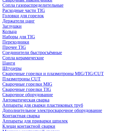
Сопла газораспределительные
Расходные части TIG
Головки для горелок
Держатели цанг
Заглушки
Кольца
Наборы для TIG
Переходники
Прочее TIG
Соединители быстросъёмные
Сопла керамические
Цанги
Штуцеры
Сварочные горелки и плазмотроны MIG/TIG/CUT
Плазмотроны CUT
Сварочные горелки MIG
Сварочные горелки TIG
Сварочное оборудование
Автоматическая сварка
Аппараты для сварки пластиковых труб
Дополнительное электросварочное оборудование
Контактная сварка
Аппараты для приварки шпилек
Клещи контактной сварки