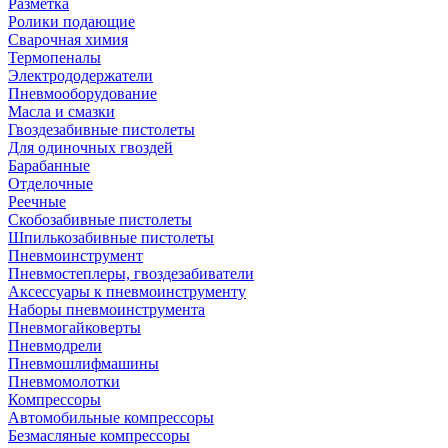
Разметка
Ролики подающие
Сварочная химия
Термопеналы
Электрододержатели
Пневмооборудование
Масла и смазки
Гвоздезабивные пистолеты
Для одиночных гвоздей
Барабанные
Отделочные
Реечные
Скобозабивные пистолеты
Шпилькозабивные пистолеты
Пневмоинструмент
Пневмостеплеры, гвоздезабиватели
Аксессуары к пневмоинструменту
Наборы пневмоинструмента
Пневмогайковерты
Пневмодрели
Пневмошлифмашины
Пневмомолотки
Компрессоры
Автомобильные компрессоры
Безмасляные компрессоры