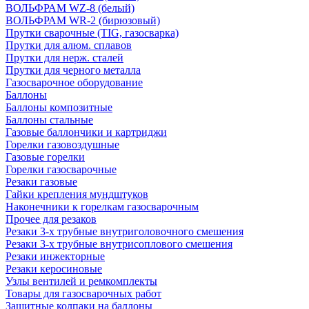
ВОЛЬФРАМ WZ-8 (белый)
ВОЛЬФРАМ WR-2 (бирюзовый)
Прутки сварочные (TIG, газосварка)
Прутки для алюм. сплавов
Прутки для нерж. сталей
Прутки для черного металла
Газосварочное оборудование
Баллоны
Баллоны композитные
Баллоны стальные
Газовые баллончики и картриджи
Горелки газовоздушные
Газовые горелки
Горелки газосварочные
Резаки газовые
Гайки крепления мундштуков
Наконечники к горелкам газосварочным
Прочее для резаков
Резаки 3-х трубные внутриголовочного смешения
Резаки 3-х трубные внутрисоплового смешения
Резаки инжекторные
Резаки керосиновые
Узлы вентилей и ремкомплекты
Товары для газосварочных работ
Защитные колпаки на баллоны