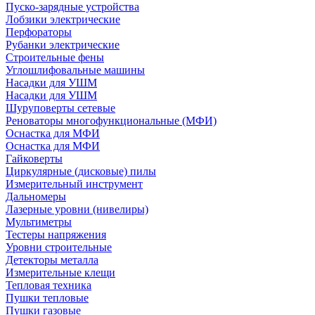
Пуско-зарядные устройства
Лобзики электрические
Перфораторы
Рубанки электрические
Строительные фены
Углошлифовальные машины
Насадки для УШМ
Насадки для УШМ
Шуруповерты сетевые
Реноваторы многофункциональные (МФИ)
Оснастка для МФИ
Оснастка для МФИ
Гайковерты
Циркулярные (дисковые) пилы
Измерительный инструмент
Дальномеры
Лазерные уровни (нивелиры)
Мультиметры
Тестеры напряжения
Уровни строительные
Детекторы металла
Измерительные клещи
Тепловая техника
Пушки тепловые
Пушки газовые