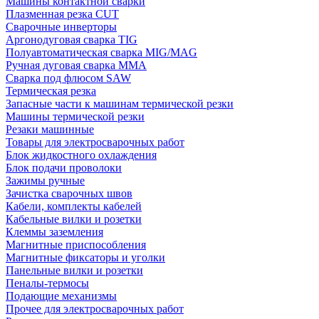
Машины контактной сварки
Плазменная резка CUT
Сварочные инверторы
Аргонодуговая сварка TIG
Полуавтоматическая сварка MIG/MAG
Ручная дуговая сварка MMA
Сварка под флюсом SAW
Термическая резка
Запасные части к машинам термической резки
Машины термической резки
Резаки машинные
Товары для электросварочных работ
Блок жидкостного охлаждения
Блок подачи проволоки
Зажимы ручные
Зачистка сварочных швов
Кабели, комплекты кабелей
Кабельные вилки и розетки
Клеммы заземления
Магнитные приспособления
Магнитные фиксаторы и уголки
Панельные вилки и розетки
Пеналы-термосы
Подающие механизмы
Прочее для электросварочных работ