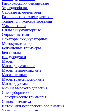
Газонокосилки бензиновые
Зернодробилки
Садовые измельчители
Газонокосилки электрические
Товары для консервирования
Умывальники
Пилы аккумуляторные
Опрыскиватели
Секаторы аккумуляторные
Мотокультиваторы
Бензиновые триммеры
Бензопилы
Воздуходувки
Масла
Масла двухтактные
Масла четырёхтактные
Масла цепные
Масла трансмиссионные
Масла двухтактные
Мойки высокого давления
Снегоуборщики
Электрические триммеры
Силовая техника
Источники бесперебойного питания
Удлинители силовые