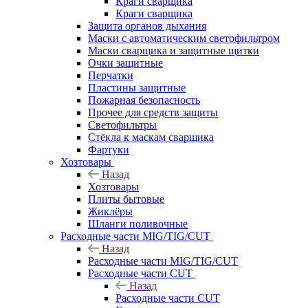
Краги сварщика
Краги сварщика
Защита органов дыхания
Маски с автоматическим светофильтром
Маски сварщика и защитные щитки
Очки защитные
Перчатки
Пластины защитные
Пожарная безопасность
Прочее для средств защиты
Светофильтры
Стёкла к маскам сварщика
Фартуки
Хозтовары
Назад
Хозтовары
Плиты бытовые
Жиклёры
Шланги поливочные
Расходные части MIG/TIG/CUT
Назад
Расходные части MIG/TIG/CUT
Расходные части CUT
Назад
Расходные части CUT