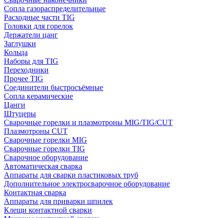
Сопла газораспределительные
Расходные части TIG
Головки для горелок
Держатели цанг
Заглушки
Кольца
Наборы для TIG
Переходники
Прочее TIG
Соединители быстросъёмные
Сопла керамические
Цанги
Штуцеры
Сварочные горелки и плазмотроны MIG/TIG/CUT
Плазмотроны CUT
Сварочные горелки MIG
Сварочные горелки TIG
Сварочное оборудование
Автоматическая сварка
Аппараты для сварки пластиковых труб
Дополнительное электросварочное оборудование
Контактная сварка
Аппараты для приварки шпилек
Клещи контактной сварки