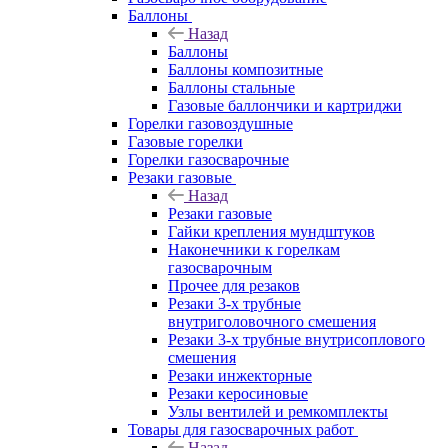
Баллоны
Назад
Баллоны
Баллоны композитные
Баллоны стальные
Газовые баллончики и картриджи
Горелки газовоздушные
Газовые горелки
Горелки газосварочные
Резаки газовые
Назад
Резаки газовые
Гайки крепления мундштуков
Наконечники к горелкам
газосварочным
Прочее для резаков
Резаки 3-х трубные
внутриголовочного смешения
Резаки 3-х трубные внутрисоплового
смешения
Резаки инжекторные
Резаки керосиновые
Узлы вентилей и ремкомплекты
Товары для газосварочных работ
Назад