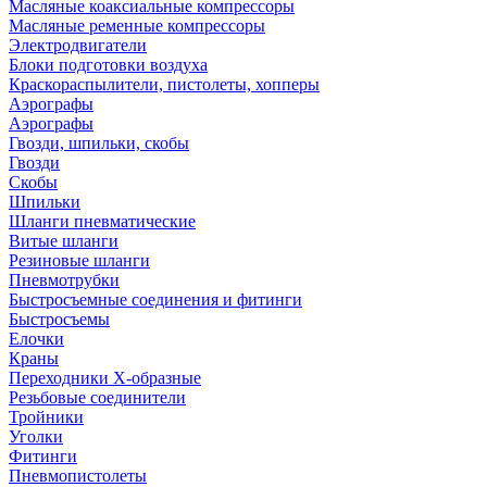
Масляные коаксиальные компрессоры
Масляные ременные компрессоры
Электродвигатели
Блоки подготовки воздуха
Краскораспылители, пистолеты, хопперы
Аэрографы
Аэрографы
Гвозди, шпильки, скобы
Гвозди
Скобы
Шпильки
Шланги пневматические
Витые шланги
Резиновые шланги
Пневмотрубки
Быстросъемные соединения и фитинги
Быстросъемы
Елочки
Краны
Переходники Х-образные
Резьбовые соединители
Тройники
Уголки
Фитинги
Пневмопистолеты