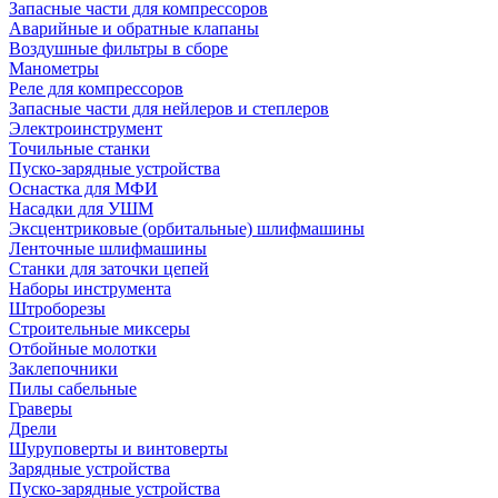
Запасные части для компрессоров
Аварийные и обратные клапаны
Воздушные фильтры в сборе
Манометры
Реле для компрессоров
Запасные части для нейлеров и степлеров
Электроинструмент
Точильные станки
Пуско-зарядные устройства
Оснастка для МФИ
Насадки для УШМ
Эксцентриковые (орбитальные) шлифмашины
Ленточные шлифмашины
Станки для заточки цепей
Наборы инструмента
Штроборезы
Строительные миксеры
Отбойные молотки
Заклепочники
Пилы сабельные
Граверы
Дрели
Шуруповерты и винтоверты
Зарядные устройства
Пуско-зарядные устройства