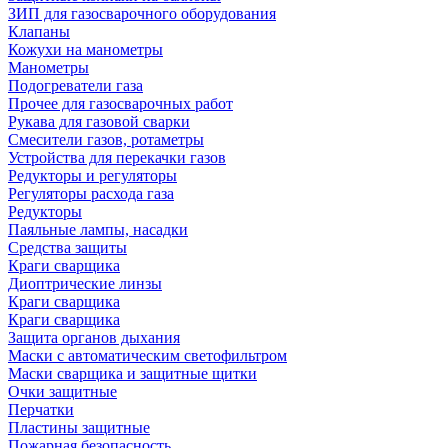
ЗИП для газосварочного оборудования
Клапаны
Кожухи на манометры
Манометры
Подогреватели газа
Прочее для газосварочных работ
Рукава для газовой сварки
Смесители газов, ротаметры
Устройства для перекачки газов
Редукторы и регуляторы
Регуляторы расхода газа
Редукторы
Паяльные лампы, насадки
Средства защиты
Краги сварщика
Диоптрические линзы
Краги сварщика
Краги сварщика
Защита органов дыхания
Маски с автоматическим светофильтром
Маски сварщика и защитные щитки
Очки защитные
Перчатки
Пластины защитные
Пожарная безопасность