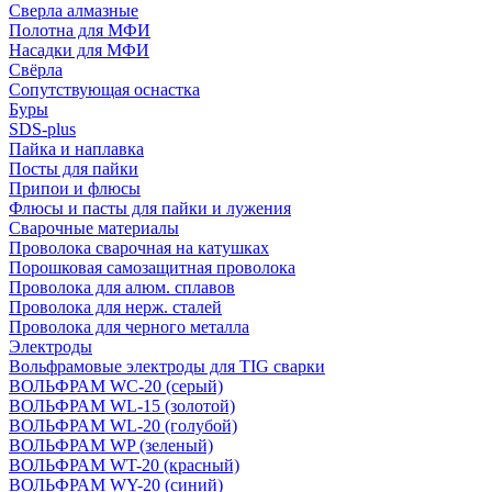
Сверла алмазные
Полотна для МФИ
Насадки для МФИ
Свёрла
Сопутствующая оснастка
Буры
SDS-plus
Пайка и наплавка
Посты для пайки
Припои и флюсы
Флюсы и пасты для пайки и лужения
Сварочные материалы
Проволока сварочная на катушках
Порошковая самозащитная проволока
Проволока для алюм. сплавов
Проволока для нерж. сталей
Проволока для черного металла
Электроды
Вольфрамовые электроды для TIG сварки
ВОЛЬФРАМ WC-20 (серый)
ВОЛЬФРАМ WL-15 (золотой)
ВОЛЬФРАМ WL-20 (голубой)
ВОЛЬФРАМ WP (зеленый)
ВОЛЬФРАМ WT-20 (красный)
ВОЛЬФРАМ WY-20 (синий)