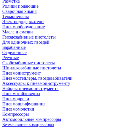
Разметка
Ролики подающие
Сварочная химия
Термопеналы
Электрододержатели
Пневмооборудование
Масла и смазки
Гвоздезабивные пистолеты
Для одиночных гвоздей
Барабанные
Отделочные
Реечные
Скобозабивные пистолеты
Шпилькозабивные пистолеты
Пневмоинструмент
Пневмостеплеры, гвоздезабиватели
Аксессуары к пневмоинструменту
Наборы пневмоинструмента
Пневмогайковерты
Пневмодрели
Пневмошлифмашины
Пневмомолотки
Компрессоры
Автомобильные компрессоры
Безмасляные компрессоры