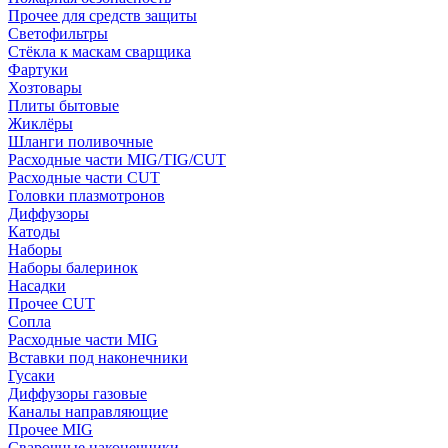
Прочее для средств защиты
Светофильтры
Стёкла к маскам сварщика
Фартуки
Хозтовары
Плиты бытовые
Жиклёры
Шланги поливочные
Расходные части MIG/TIG/CUT
Расходные части CUT
Головки плазмотронов
Диффузоры
Катоды
Наборы
Наборы балеринок
Насадки
Прочее CUT
Сопла
Расходные части MIG
Вставки под наконечники
Гусаки
Диффузоры газовые
Каналы направляющие
Прочее MIG
Сварочные наконечники