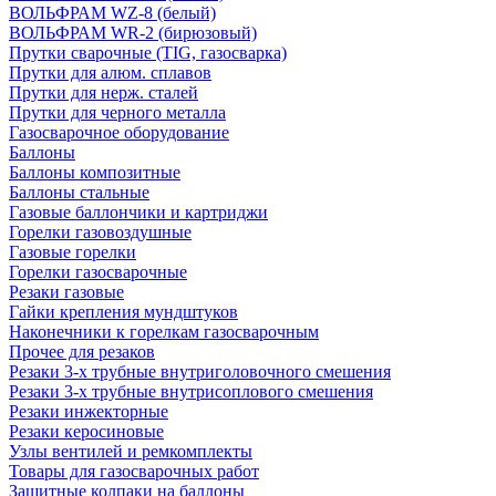
ВОЛЬФРАМ WZ-8 (белый)
ВОЛЬФРАМ WR-2 (бирюзовый)
Прутки сварочные (TIG, газосварка)
Прутки для алюм. сплавов
Прутки для нерж. сталей
Прутки для черного металла
Газосварочное оборудование
Баллоны
Баллоны композитные
Баллоны стальные
Газовые баллончики и картриджи
Горелки газовоздушные
Газовые горелки
Горелки газосварочные
Резаки газовые
Гайки крепления мундштуков
Наконечники к горелкам газосварочным
Прочее для резаков
Резаки 3-х трубные внутриголовочного смешения
Резаки 3-х трубные внутрисоплового смешения
Резаки инжекторные
Резаки керосиновые
Узлы вентилей и ремкомплекты
Товары для газосварочных работ
Защитные колпаки на баллоны