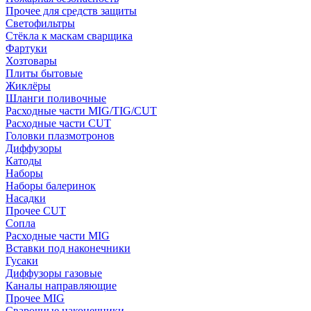
Прочее для средств защиты
Светофильтры
Стёкла к маскам сварщика
Фартуки
Хозтовары
Плиты бытовые
Жиклёры
Шланги поливочные
Расходные части MIG/TIG/CUT
Расходные части CUT
Головки плазмотронов
Диффузоры
Катоды
Наборы
Наборы балеринок
Насадки
Прочее CUT
Сопла
Расходные части MIG
Вставки под наконечники
Гусаки
Диффузоры газовые
Каналы направляющие
Прочее MIG
Сварочные наконечники