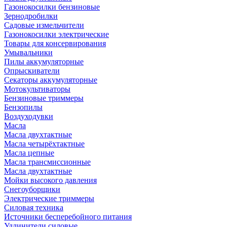
Газонокосилки бензиновые
Зернодробилки
Садовые измельчители
Газонокосилки электрические
Товары для консервирования
Умывальники
Пилы аккумуляторные
Опрыскиватели
Секаторы аккумуляторные
Мотокультиваторы
Бензиновые триммеры
Бензопилы
Воздуходувки
Масла
Масла двухтактные
Масла четырёхтактные
Масла цепные
Масла трансмиссионные
Масла двухтактные
Мойки высокого давления
Снегоуборщики
Электрические триммеры
Силовая техника
Источники бесперебойного питания
Удлинители силовые