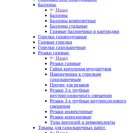
Баллоны
Назад
Баллоны
Баллоны композитные
Баллоны стальные
Газовые баллончики и картриджи
Горелки газовоздушные
Газовые горелки
Горелки газосварочные
Резаки газовые
Назад
Резаки газовые
Гайки крепления мундштуков
Наконечники к горелкам
газосварочным
Прочее для резаков
Резаки 3-х трубные
внутриголовочного смешения
Резаки 3-х трубные внутрисоплового
смешения
Резаки инжекторные
Резаки керосиновые
Узлы вентилей и ремкомплекты
Товары для газосварочных работ
Назад