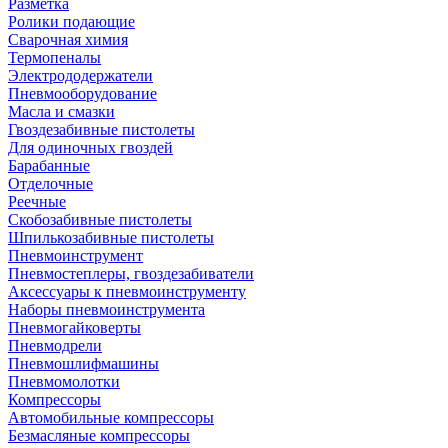
Разметка
Ролики подающие
Сварочная химия
Термопеналы
Электрододержатели
Пневмооборудование
Масла и смазки
Гвоздезабивные пистолеты
Для одиночных гвоздей
Барабанные
Отделочные
Реечные
Скобозабивные пистолеты
Шпилькозабивные пистолеты
Пневмоинструмент
Пневмостеплеры, гвоздезабиватели
Аксессуары к пневмоинструменту
Наборы пневмоинструмента
Пневмогайковерты
Пневмодрели
Пневмошлифмашины
Пневмомолотки
Компрессоры
Автомобильные компрессоры
Безмасляные компрессоры