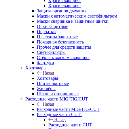
Краги сварщика
Краги сварщика
Защита органов дыхания
Маски с автоматическим светофильтром
Маски сварщика и защитные щитки
Очки защитные
Перчатки
Пластины защитные
Пожарная безопасность
Прочее для средств защиты
Светофильтры
Стёкла к маскам сварщика
Фартуки
Хозтовары
Назад
Хозтовары
Плиты бытовые
Жиклёры
Шланги поливочные
Расходные части MIG/TIG/CUT
Назад
Расходные части MIG/TIG/CUT
Расходные части CUT
Назад
Расходные части CUT