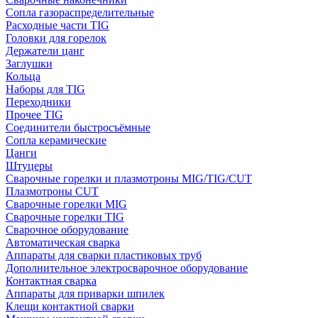
Сопла газораспределительные
Расходные части TIG
Головки для горелок
Держатели цанг
Заглушки
Кольца
Наборы для TIG
Переходники
Прочее TIG
Соединители быстросъёмные
Сопла керамические
Цанги
Штуцеры
Сварочные горелки и плазмотроны MIG/TIG/CUT
Плазмотроны CUT
Сварочные горелки MIG
Сварочные горелки TIG
Сварочное оборудование
Автоматическая сварка
Аппараты для сварки пластиковых труб
Дополнительное электросварочное оборудование
Контактная сварка
Аппараты для приварки шпилек
Клещи контактной сварки