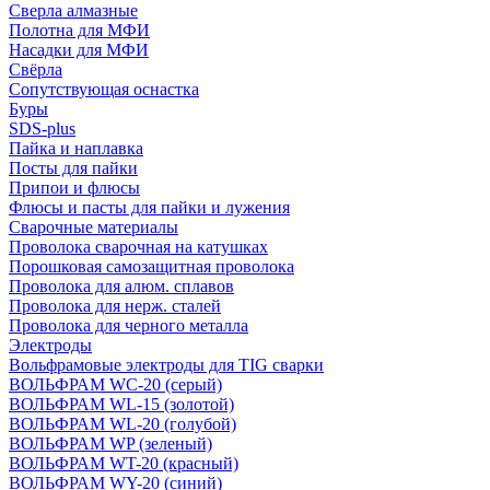
Сверла алмазные
Полотна для МФИ
Насадки для МФИ
Свёрла
Сопутствующая оснастка
Буры
SDS-plus
Пайка и наплавка
Посты для пайки
Припои и флюсы
Флюсы и пасты для пайки и лужения
Сварочные материалы
Проволока сварочная на катушках
Порошковая самозащитная проволока
Проволока для алюм. сплавов
Проволока для нерж. сталей
Проволока для черного металла
Электроды
Вольфрамовые электроды для TIG сварки
ВОЛЬФРАМ WC-20 (серый)
ВОЛЬФРАМ WL-15 (золотой)
ВОЛЬФРАМ WL-20 (голубой)
ВОЛЬФРАМ WP (зеленый)
ВОЛЬФРАМ WT-20 (красный)
ВОЛЬФРАМ WY-20 (синий)