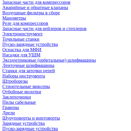
Запасные части для компрессоров
Аварийные и обратные клапаны
Воздушные фильтры в сборе
Манометры
Реле для компрессоров
Запасные части для нейлеров и степлеров
Электроинструмент
Точильные станки
Пуско-зарядные устройства
Оснастка для МФИ
Насадки для УШМ
Эксцентриковые (орбитальные) шлифмашины
Ленточные шлифмашины
Станки для заточки цепей
Наборы инструмента
Штроборезы
Строительные миксеры
Отбойные молотки
Заклепочники
Пилы сабельные
Граверы
Дрели
Шуруповерты и винтоверты
Зарядные устройства
Пуско-зарядные устройства