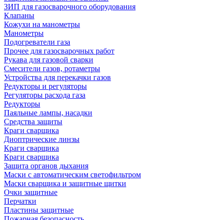
ЗИП для газосварочного оборудования
Клапаны
Кожухи на манометры
Манометры
Подогреватели газа
Прочее для газосварочных работ
Рукава для газовой сварки
Смесители газов, ротаметры
Устройства для перекачки газов
Редукторы и регуляторы
Регуляторы расхода газа
Редукторы
Паяльные лампы, насадки
Средства защиты
Краги сварщика
Диоптрические линзы
Краги сварщика
Краги сварщика
Защита органов дыхания
Маски с автоматическим светофильтром
Маски сварщика и защитные щитки
Очки защитные
Перчатки
Пластины защитные
Пожарная безопасность