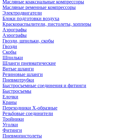
Масляные коаксиальные компрессоры
Масляные ременные компрессоры
Электродвигатели
Блоки подготовки воздуха
Краскораспылители, пистолеты, хопперы
Аэрографы
Аэрографы
Гвозди, шпильки, скобы
Гвозди
Скобы
Шпильки
Шланги пневматические
Витые шланги
Резиновые шланги
Пневмотрубки
Быстросъемные соединения и фитинги
Быстросъемы
Елочки
Краны
Переходники Х-образные
Резьбовые соединители
Тройники
Уголки
Фитинги
Пневмопистолеты