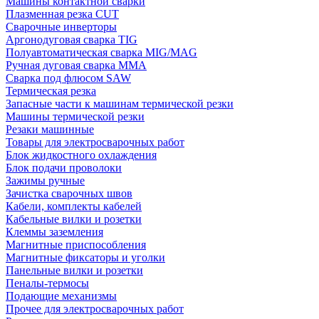
Машины контактной сварки
Плазменная резка CUT
Сварочные инверторы
Аргонодуговая сварка TIG
Полуавтоматическая сварка MIG/MAG
Ручная дуговая сварка MMA
Сварка под флюсом SAW
Термическая резка
Запасные части к машинам термической резки
Машины термической резки
Резаки машинные
Товары для электросварочных работ
Блок жидкостного охлаждения
Блок подачи проволоки
Зажимы ручные
Зачистка сварочных швов
Кабели, комплекты кабелей
Кабельные вилки и розетки
Клеммы заземления
Магнитные приспособления
Магнитные фиксаторы и уголки
Панельные вилки и розетки
Пеналы-термосы
Подающие механизмы
Прочее для электросварочных работ