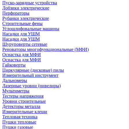
Пуско-зарядные устройства
Лобзики электрические
Перфораторы
Рубанки электрические
Строительные фены
Углошлифовальные машины
Насадки для УШМ
Насадки для УШМ
Шуруповерты сетевые
Реноваторы многофункциональные (МФИ)
Оснастка для МФИ
Оснастка для МФИ
Гайковерты
Циркулярные (дисковые) пилы
Измерительный инструмент
Дальномеры
Лазерные уровни (нивелиры)
Мультиметры
Тестеры напряжения
Уровни строительные
Детекторы металла
Измерительные клещи
Тепловая техника
Пушки тепловые
Пушки газовые