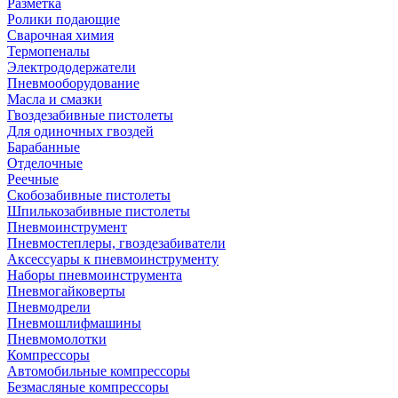
Разметка
Ролики подающие
Сварочная химия
Термопеналы
Электрододержатели
Пневмооборудование
Масла и смазки
Гвоздезабивные пистолеты
Для одиночных гвоздей
Барабанные
Отделочные
Реечные
Скобозабивные пистолеты
Шпилькозабивные пистолеты
Пневмоинструмент
Пневмостеплеры, гвоздезабиватели
Аксессуары к пневмоинструменту
Наборы пневмоинструмента
Пневмогайковерты
Пневмодрели
Пневмошлифмашины
Пневмомолотки
Компрессоры
Автомобильные компрессоры
Безмасляные компрессоры