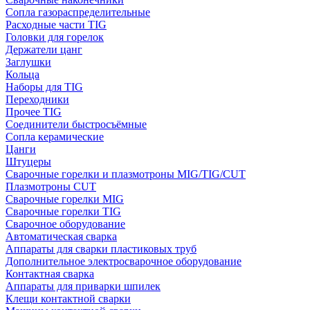
Сопла газораспределительные
Расходные части TIG
Головки для горелок
Держатели цанг
Заглушки
Кольца
Наборы для TIG
Переходники
Прочее TIG
Соединители быстросъёмные
Сопла керамические
Цанги
Штуцеры
Сварочные горелки и плазмотроны MIG/TIG/CUT
Плазмотроны CUT
Сварочные горелки MIG
Сварочные горелки TIG
Сварочное оборудование
Автоматическая сварка
Аппараты для сварки пластиковых труб
Дополнительное электросварочное оборудование
Контактная сварка
Аппараты для приварки шпилек
Клещи контактной сварки