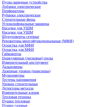
Пуско-зарядные устройства
Лобзики электрические
Перфораторы
Рубанки электрические
Строительные фены
Углошлифовальные машины
Насадки для УШМ
Насадки для УШМ
Шуруповерты сетевые
Реноваторы многофункциональные (МФИ)
Оснастка для МФИ
Оснастка для МФИ
Гайковерты
Циркулярные (дисковые) пилы
Измерительный инструмент
Дальномеры
Лазерные уровни (нивелиры)
Мультиметры
Тестеры напряжения
Уровни строительные
Детекторы металла
Измерительные клещи
Тепловая техника
Пушки тепловые
Пушки газовые