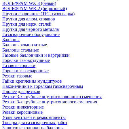
ВОЛЬФРАМ WZ-8 (белый)
ВОЛЬФРАМ WR-2 (бирюзовый)
Прутки сварочные (TIG, газосварка)
Прутки для алюм. сплавов
Прутки для нерж. сталей
Прутки для черного металла
Газосварочное оборудование
Баллоны
Баллоны композитные
Баллоны стальные
Газовые баллончики и картриджи
Горелки газовоздушные
Газовые горелки
Горелки газосварочные
Резаки газовые
Гайки крепления мундштуков
Наконечники к горелкам газосварочным
Прочее для резаков
Резаки 3-х трубные внутриголовочного смешения
Резаки 3-х трубные внутрисоплового смешения
Резаки инжекторные
Резаки керосиновые
Узлы вентилей и ремкомплекты
Товары для газосварочных работ
Защитные колпаки на баллоны