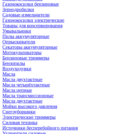
Газонокосилки бензиновые
Зернодробилки
Садовые измельчители
Газонокосилки электрические
Товары для консервирования
Умывальники
Пилы аккумуляторные
Опрыскиватели
Секаторы аккумуляторные
Мотокультиваторы
Бензиновые триммеры
Бензопилы
Воздуходувки
Масла
Масла двухтактные
Масла четырёхтактные
Масла цепные
Масла трансмиссионные
Масла двухтактные
Мойки высокого давления
Снегоуборщики
Электрические триммеры
Силовая техника
Источники бесперебойного питания
Удлинители силовые