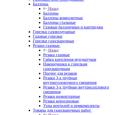
Баллоны
Назад
Баллоны
Баллоны композитные
Баллоны стальные
Газовые баллончики и картриджи
Горелки газовоздушные
Газовые горелки
Горелки газосварочные
Резаки газовые
Назад
Резаки газовые
Гайки крепления мундштуков
Наконечники к горелкам
газосварочным
Прочее для резаков
Резаки 3-х трубные
внутриголовочного смешения
Резаки 3-х трубные внутрисоплового
смешения
Резаки инжекторные
Резаки керосиновые
Узлы вентилей и ремкомплекты
Товары для газосварочных работ
Назад