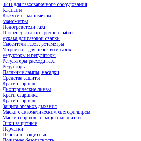
ЗИП для газосварочного оборудования
Клапаны
Кожухи на манометры
Манометры
Подогреватели газа
Прочее для газосварочных работ
Рукава для газовой сварки
Смесители газов, ротаметры
Устройства для перекачки газов
Редукторы и регуляторы
Регуляторы расхода газа
Редукторы
Паяльные лампы, насадки
Средства защиты
Краги сварщика
Диоптрические линзы
Краги сварщика
Краги сварщика
Защита органов дыхания
Маски с автоматическим светофильтром
Маски сварщика и защитные щитки
Очки защитные
Перчатки
Пластины защитные
Пожарная безопасность