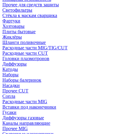
Прочее для средств защиты
Светофильтры
Стёкла к маскам сварщика
Фартуки
Хозтовары
Плиты бытовые
Жиклёры
Шланги поливочные
Расходные части MIG/TIG/CUT
Расходные части CUT
Головки плазмотронов
Диффузоры
Катоды
Наборы
Наборы балеринок
Насадки
Прочее CUT
Сопла
Расходные части MIG
Вставки под наконечники
Гусаки
Диффузоры газовые
Каналы направляющие
Прочее MIG
Сварочные наконечники