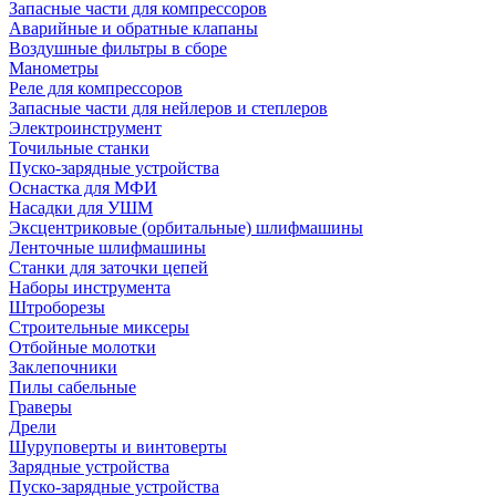
Запасные части для компрессоров
Аварийные и обратные клапаны
Воздушные фильтры в сборе
Манометры
Реле для компрессоров
Запасные части для нейлеров и степлеров
Электроинструмент
Точильные станки
Пуско-зарядные устройства
Оснастка для МФИ
Насадки для УШМ
Эксцентриковые (орбитальные) шлифмашины
Ленточные шлифмашины
Станки для заточки цепей
Наборы инструмента
Штроборезы
Строительные миксеры
Отбойные молотки
Заклепочники
Пилы сабельные
Граверы
Дрели
Шуруповерты и винтоверты
Зарядные устройства
Пуско-зарядные устройства