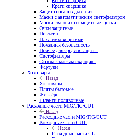
Краги сварщика
Краги сварщика
Защита органов дыхания
Маски с автоматическим светофильтром
Маски сварщика и защитные щитки
Очки защитные
Перчатки
Пластины защитные
Пожарная безопасность
Прочее для средств защиты
Светофильтры
Стёкла к маскам сварщика
Фартуки
Хозтовары
Назад
Хозтовары
Плиты бытовые
Жиклёры
Шланги поливочные
Расходные части MIG/TIG/CUT
Назад
Расходные части MIG/TIG/CUT
Расходные части CUT
Назад
Расходные части CUT