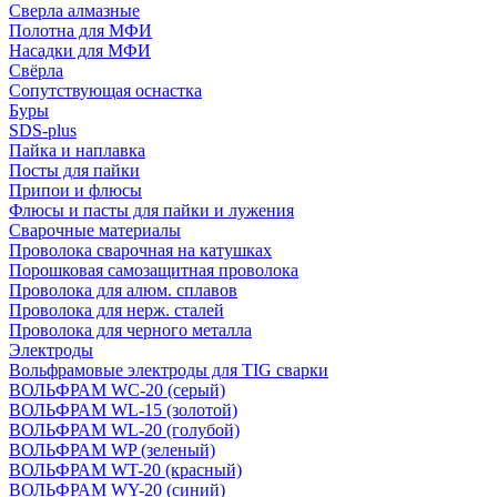
Сверла алмазные
Полотна для МФИ
Насадки для МФИ
Свёрла
Сопутствующая оснастка
Буры
SDS-plus
Пайка и наплавка
Посты для пайки
Припои и флюсы
Флюсы и пасты для пайки и лужения
Сварочные материалы
Проволока сварочная на катушках
Порошковая самозащитная проволока
Проволока для алюм. сплавов
Проволока для нерж. сталей
Проволока для черного металла
Электроды
Вольфрамовые электроды для TIG сварки
ВОЛЬФРАМ WC-20 (серый)
ВОЛЬФРАМ WL-15 (золотой)
ВОЛЬФРАМ WL-20 (голубой)
ВОЛЬФРАМ WP (зеленый)
ВОЛЬФРАМ WT-20 (красный)
ВОЛЬФРАМ WY-20 (синий)