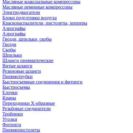
Масляные коаксиальные компрессоры
Масляные ременные компрессоры
Электродвигатели
Блоки подготовки воздуха
Краскораспылители, пистолеты, хопперы
Аэрографы
Аэрографы
Гвозди, шпильки, скобы
Гвозди
Скобы
Шпильки
Шланги пневматические
Витые шланги
Резиновые шланги
Пневмотрубки
Быстросъемные соединения и фитинги
Быстросъемы
Елочки
Краны
Переходники Х-образные
Резьбовые соединители
Тройники
Уголки
Фитинги
Пневмопистолеты