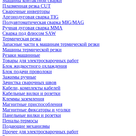
Машины контактной сварки
Плазменная резка CUT
Сварочные инверторы
Аргонодуговая сварка TIG
Полуавтоматическая сварка MIG/MAG
Ручная дуговая сварка MMA
Сварка под флюсом SAW
Термическая резка
Запасные части к машинам термической резки
Машины термической резки
Резаки машинные
Товары для электросварочных работ
Блок жидкостного охлаждения
Блок подачи проволоки
Зажимы ручные
Зачистка сварочных швов
Кабели, комплекты кабелей
Кабельные вилки и розетки
Клеммы заземления
Магнитные приспособления
Магнитные фиксаторы и уголки
Панельные вилки и розетки
Пеналы-термосы
Подающие механизмы
Прочее для электросварочных работ