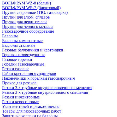
ВОЛЬФРАМ WZ-8 (белый)
ВОЛЬФРАМ WR-2 (бирюзовый)
Прутки сварочные (TIG, газосварка)
Прутки для алюм. сплавов
Прутки для нерж. сталей
Прутки для черного металла
Газосварочное оборудование
Баллоны
Баллоны композитные
Баллоны стальные
Газовые баллончики и картриджи
Горелки газовоздушные
Газовые горелки
Горелки газосварочные
Резаки газовые
Гайки крепления мундштуков
Наконечники к горелкам газосварочным
Прочее для резаков
Резаки 3-х трубные внутриголовочного смешения
Резаки 3-х трубные внутрисоплового смешения
Резаки инжекторные
Резаки керосиновые
Узлы вентилей и ремкомплекты
Товары для газосварочных работ
Защитные колпаки на баллоны