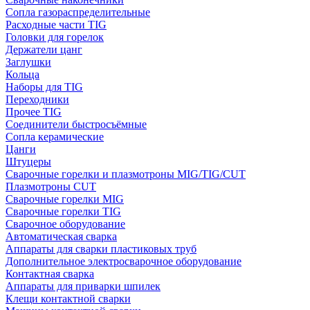
Сопла газораспределительные
Расходные части TIG
Головки для горелок
Держатели цанг
Заглушки
Кольца
Наборы для TIG
Переходники
Прочее TIG
Соединители быстросъёмные
Сопла керамические
Цанги
Штуцеры
Сварочные горелки и плазмотроны MIG/TIG/CUT
Плазмотроны CUT
Сварочные горелки MIG
Сварочные горелки TIG
Сварочное оборудование
Автоматическая сварка
Аппараты для сварки пластиковых труб
Дополнительное электросварочное оборудование
Контактная сварка
Аппараты для приварки шпилек
Клещи контактной сварки