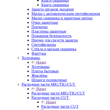
Краги сварщика
Краги сварщика
Защита органов дыхания
Маски с автоматическим светофильтром
Маски сварщика и защитные щитки
Очки защитные
Перчатки
Пластины защитные
Пожарная безопасность
Прочее для средств защиты
Светофильтры
Стёкла к маскам сварщика
Фартуки
Хозтовары
Назад
Хозтовары
Плиты бытовые
Жиклёры
Шланги поливочные
Расходные части MIG/TIG/CUT
Назад
Расходные части MIG/TIG/CUT
Расходные части CUT
Назад
Расходные части CUT