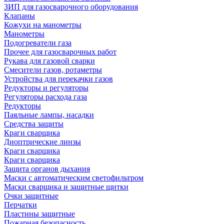
ЗИП для газосварочного оборудования
Клапаны
Кожухи на манометры
Манометры
Подогреватели газа
Прочее для газосварочных работ
Рукава для газовой сварки
Смесители газов, ротаметры
Устройства для перекачки газов
Редукторы и регуляторы
Регуляторы расхода газа
Редукторы
Паяльные лампы, насадки
Средства защиты
Краги сварщика
Диоптрические линзы
Краги сварщика
Краги сварщика
Защита органов дыхания
Маски с автоматическим светофильтром
Маски сварщика и защитные щитки
Очки защитные
Перчатки
Пластины защитные
Пожарная безопасность