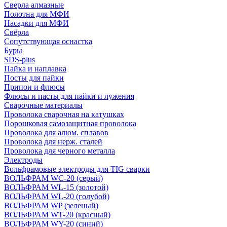
Сверла алмазные
Полотна для МФИ
Насадки для МФИ
Свёрла
Сопутствующая оснастка
Буры
SDS-plus
Пайка и наплавка
Посты для пайки
Припои и флюсы
Флюсы и пасты для пайки и лужения
Сварочные материалы
Проволока сварочная на катушках
Порошковая самозащитная проволока
Проволока для алюм. сплавов
Проволока для нерж. сталей
Проволока для черного металла
Электроды
Вольфрамовые электроды для TIG сварки
ВОЛЬФРАМ WC-20 (серый)
ВОЛЬФРАМ WL-15 (золотой)
ВОЛЬФРАМ WL-20 (голубой)
ВОЛЬФРАМ WP (зеленый)
ВОЛЬФРАМ WT-20 (красный)
ВОЛЬФРАМ WY-20 (синий)