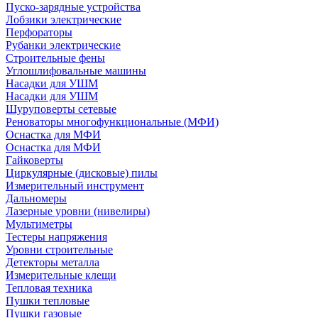
Пуско-зарядные устройства
Лобзики электрические
Перфораторы
Рубанки электрические
Строительные фены
Углошлифовальные машины
Насадки для УШМ
Насадки для УШМ
Шуруповерты сетевые
Реноваторы многофункциональные (МФИ)
Оснастка для МФИ
Оснастка для МФИ
Гайковерты
Циркулярные (дисковые) пилы
Измерительный инструмент
Дальномеры
Лазерные уровни (нивелиры)
Мультиметры
Тестеры напряжения
Уровни строительные
Детекторы металла
Измерительные клещи
Тепловая техника
Пушки тепловые
Пушки газовые