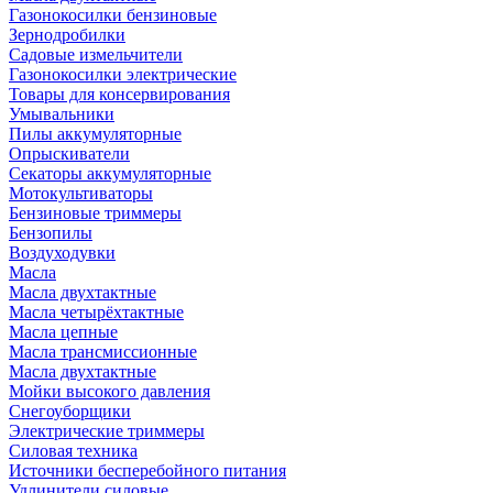
Газонокосилки бензиновые
Зернодробилки
Садовые измельчители
Газонокосилки электрические
Товары для консервирования
Умывальники
Пилы аккумуляторные
Опрыскиватели
Секаторы аккумуляторные
Мотокультиваторы
Бензиновые триммеры
Бензопилы
Воздуходувки
Масла
Масла двухтактные
Масла четырёхтактные
Масла цепные
Масла трансмиссионные
Масла двухтактные
Мойки высокого давления
Снегоуборщики
Электрические триммеры
Силовая техника
Источники бесперебойного питания
Удлинители силовые