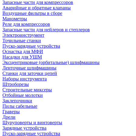
Запасные части для компрессоров
Аварийные и обратные клапаны
Воздушные фильтры в сборе
Манометры
Реле для компрессоров
Запасные части для нейлеров и степлеров
Электроинструмент
Точильные станки
Пуско-зарядные устройства
Оснастка для МФИ
Насадки для УШМ
Эксцентриковые (орбитальные) шлифмашины
Ленточные шлифмашины
Станки для заточки цепей
Наборы инструмента
Штроборезы
Строительные миксеры
Отбойные молотки
Заклепочники
Пилы сабельные
Граверы
Дрели
Шуруповерты и винтоверты
Зарядные устройства
Пуско-зарядные устройства