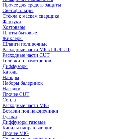
Прочее для средств защиты
Светофильтры
Стёкла к маскам сварщика
Фартуки
Хозтовары
Плиты бытовые
Жиклёры
Шланги поливочные
Расходные части MIG/TIG/CUT
Расходные части CUT
Головки плазмотронов
Диффузоры
Катоды
Наборы
Наборы балеринок
Насадки
Прочее CUT
Сопла
Расходные части MIG
Вставки под наконечники
Гусаки
Диффузоры газовые
Каналы направляющие
Прочее MIG
Сварочные наконечники