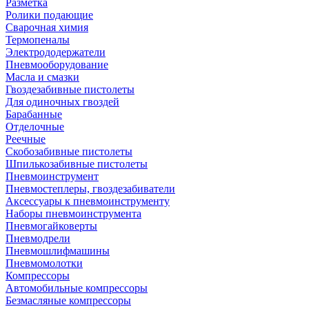
Разметка
Ролики подающие
Сварочная химия
Термопеналы
Электрододержатели
Пневмооборудование
Масла и смазки
Гвоздезабивные пистолеты
Для одиночных гвоздей
Барабанные
Отделочные
Реечные
Скобозабивные пистолеты
Шпилькозабивные пистолеты
Пневмоинструмент
Пневмостеплеры, гвоздезабиватели
Аксессуары к пневмоинструменту
Наборы пневмоинструмента
Пневмогайковерты
Пневмодрели
Пневмошлифмашины
Пневмомолотки
Компрессоры
Автомобильные компрессоры
Безмасляные компрессоры