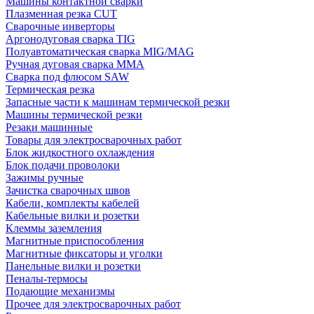
Машины контактной сварки
Плазменная резка CUT
Сварочные инверторы
Аргонодуговая сварка TIG
Полуавтоматическая сварка MIG/MAG
Ручная дуговая сварка MMA
Сварка под флюсом SAW
Термическая резка
Запасные части к машинам термической резки
Машины термической резки
Резаки машинные
Товары для электросварочных работ
Блок жидкостного охлаждения
Блок подачи проволоки
Зажимы ручные
Зачистка сварочных швов
Кабели, комплекты кабелей
Кабельные вилки и розетки
Клеммы заземления
Магнитные приспособления
Магнитные фиксаторы и уголки
Панельные вилки и розетки
Пеналы-термосы
Подающие механизмы
Прочее для электросварочных работ