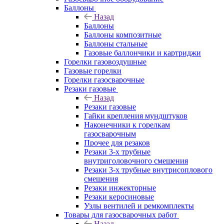
Баллоны
Назад
Баллоны
Баллоны композитные
Баллоны стальные
Газовые баллончики и картриджи
Горелки газовоздушные
Газовые горелки
Горелки газосварочные
Резаки газовые
Назад
Резаки газовые
Гайки крепления мундштуков
Наконечники к горелкам
газосварочным
Прочее для резаков
Резаки 3-х трубные
внутриголовочного смешения
Резаки 3-х трубные внутрисоплового
смешения
Резаки инжекторные
Резаки керосиновые
Узлы вентилей и ремкомплекты
Товары для газосварочных работ
Назад