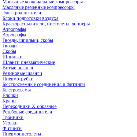
Масляные коаксиальные компрессоры
Масляные ременные компрессоры
Электродвигатели
Блоки подготовки воздуха
Краскораспылители, пистолеты, хопперы
Аэрографы
Аэрографы
Гвозди, шпильки, скобы
Гвозди
Скобы
Шпильки
Шланги пневматические
Витые шланги
Резиновые шланги
Пневмотрубки
Быстросъемные соединения и фитинги
Быстросъемы
Елочки
Краны
Переходники Х-образные
Резьбовые соединители
Тройники
Уголки
Фитинги
Пневмопистолеты