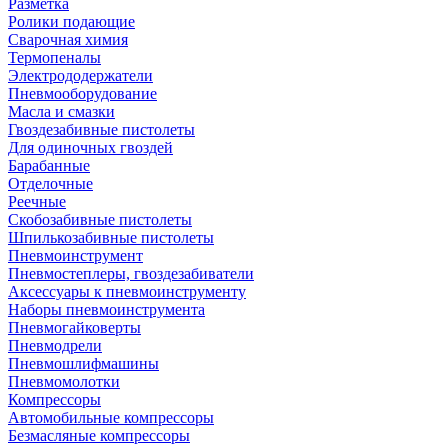
Разметка
Ролики подающие
Сварочная химия
Термопеналы
Электрододержатели
Пневмооборудование
Масла и смазки
Гвоздезабивные пистолеты
Для одиночных гвоздей
Барабанные
Отделочные
Реечные
Скобозабивные пистолеты
Шпилькозабивные пистолеты
Пневмоинструмент
Пневмостеплеры, гвоздезабиватели
Аксессуары к пневмоинструменту
Наборы пневмоинструмента
Пневмогайковерты
Пневмодрели
Пневмошлифмашины
Пневмомолотки
Компрессоры
Автомобильные компрессоры
Безмасляные компрессоры