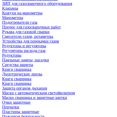
ЗИП для газосварочного оборудования
Клапаны
Кожухи на манометры
Манометры
Подогреватели газа
Прочее для газосварочных работ
Рукава для газовой сварки
Смесители газов, ротаметры
Устройства для перекачки газов
Редукторы и регуляторы
Регуляторы расхода газа
Редукторы
Паяльные лампы, насадки
Средства защиты
Краги сварщика
Диоптрические линзы
Краги сварщика
Краги сварщика
Защита органов дыхания
Маски с автоматическим светофильтром
Маски сварщика и защитные щитки
Очки защитные
Перчатки
Пластины защитные
Пожарная безопасность