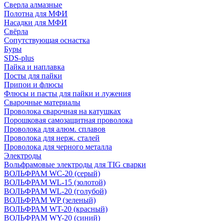
Сверла алмазные
Полотна для МФИ
Насадки для МФИ
Свёрла
Сопутствующая оснастка
Буры
SDS-plus
Пайка и наплавка
Посты для пайки
Припои и флюсы
Флюсы и пасты для пайки и лужения
Сварочные материалы
Проволока сварочная на катушках
Порошковая самозащитная проволока
Проволока для алюм. сплавов
Проволока для нерж. сталей
Проволока для черного металла
Электроды
Вольфрамовые электроды для TIG сварки
ВОЛЬФРАМ WC-20 (серый)
ВОЛЬФРАМ WL-15 (золотой)
ВОЛЬФРАМ WL-20 (голубой)
ВОЛЬФРАМ WP (зеленый)
ВОЛЬФРАМ WT-20 (красный)
ВОЛЬФРАМ WY-20 (синий)