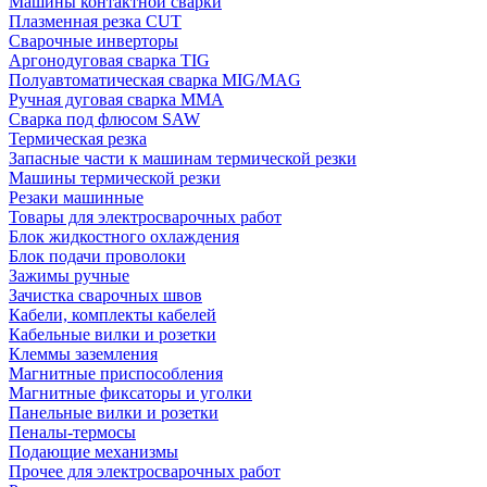
Машины контактной сварки
Плазменная резка CUT
Сварочные инверторы
Аргонодуговая сварка TIG
Полуавтоматическая сварка MIG/MAG
Ручная дуговая сварка MMA
Сварка под флюсом SAW
Термическая резка
Запасные части к машинам термической резки
Машины термической резки
Резаки машинные
Товары для электросварочных работ
Блок жидкостного охлаждения
Блок подачи проволоки
Зажимы ручные
Зачистка сварочных швов
Кабели, комплекты кабелей
Кабельные вилки и розетки
Клеммы заземления
Магнитные приспособления
Магнитные фиксаторы и уголки
Панельные вилки и розетки
Пеналы-термосы
Подающие механизмы
Прочее для электросварочных работ