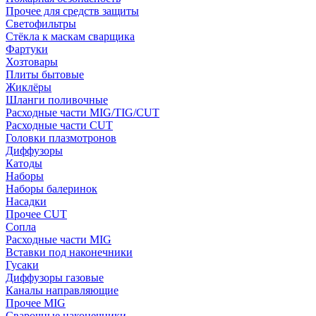
Прочее для средств защиты
Светофильтры
Стёкла к маскам сварщика
Фартуки
Хозтовары
Плиты бытовые
Жиклёры
Шланги поливочные
Расходные части MIG/TIG/CUT
Расходные части CUT
Головки плазмотронов
Диффузоры
Катоды
Наборы
Наборы балеринок
Насадки
Прочее CUT
Сопла
Расходные части MIG
Вставки под наконечники
Гусаки
Диффузоры газовые
Каналы направляющие
Прочее MIG
Сварочные наконечники