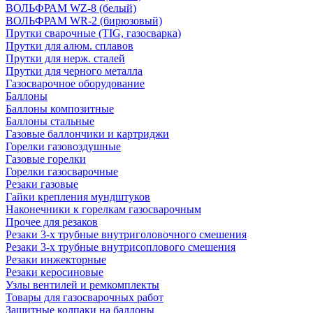
ВОЛЬФРАМ WZ-8 (белый)
ВОЛЬФРАМ WR-2 (бирюзовый)
Прутки сварочные (TIG, газосварка)
Прутки для алюм. сплавов
Прутки для нерж. сталей
Прутки для черного металла
Газосварочное оборудование
Баллоны
Баллоны композитные
Баллоны стальные
Газовые баллончики и картриджи
Горелки газовоздушные
Газовые горелки
Горелки газосварочные
Резаки газовые
Гайки крепления мундштуков
Наконечники к горелкам газосварочным
Прочее для резаков
Резаки 3-х трубные внутриголовочного смешения
Резаки 3-х трубные внутрисоплового смешения
Резаки инжекторные
Резаки керосиновые
Узлы вентилей и ремкомплекты
Товары для газосварочных работ
Защитные колпаки на баллоны