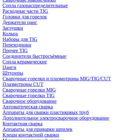
Сопла газораспределительные
Расходные части TIG
Головки для горелок
Держатели цанг
Заглушки
Кольца
Наборы для TIG
Переходники
Прочее TIG
Соединители быстросъёмные
Сопла керамические
Цанги
Штуцеры
Сварочные горелки и плазмотроны MIG/TIG/CUT
Плазмотроны CUT
Сварочные горелки MIG
Сварочные горелки TIG
Сварочное оборудование
Автоматическая сварка
Аппараты для сварки пластиковых труб
Дополнительное электросварочное оборудование
Контактная сварка
Аппараты для приварки шпилек
Клещи контактной сварки