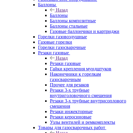
Баллоны
Назад
Баллоны
Баллоны композитные
Баллоны стальные
Газовые баллончики и картриджи
Горелки газовоздушные
Газовые горелки
Горелки газосварочные
Резаки газовые
Назад
Резаки газовые
Гайки крепления мундштуков
Наконечники к горелкам
газосварочным
Прочее для резаков
Резаки 3-х трубные
внутриголовочного смешения
Резаки 3-х трубные внутрисоплового
смешения
Резаки инжекторные
Резаки керосиновые
Узлы вентилей и ремкомплекты
Товары для газосварочных работ
Назад