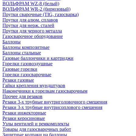
ВОЛЬФРАМ WZ-8 (белый)
ВОЛЬФРАМ WR-2 (бирюзовый)
Прутки сварочные (TIG, газосварка)
Прутки для алюм. сплавов
Прутки для нерж. сталей
Прутки для черного металла
Газосварочное оборудование
Баллоны
Баллоны композитные
Баллоны стальные
Газовые баллончики и картриджи
Горелки газовоздушные
Газовые горелки
Горелки газосварочные
Резаки газовые
Гайки крепления мундштуков
Наконечники к горелкам газосварочным
Прочее для резаков
Резаки 3-х трубные внутриголовочного смешения
Резаки 3-х трубные внутрисоплового смешения
Резаки инжекторные
Резаки керосиновые
Узлы вентилей и ремкомплекты
Товары для газосварочных работ
Защитные колпаки на баллоны