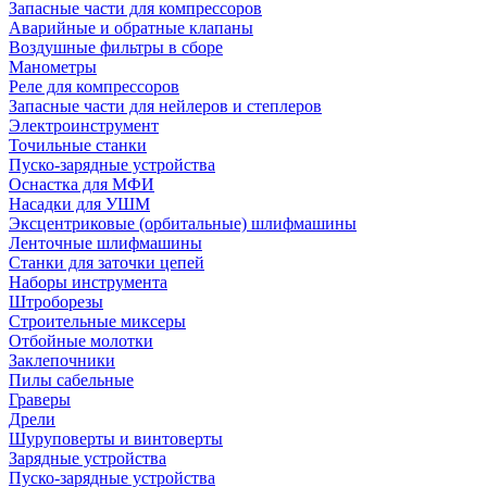
Запасные части для компрессоров
Аварийные и обратные клапаны
Воздушные фильтры в сборе
Манометры
Реле для компрессоров
Запасные части для нейлеров и степлеров
Электроинструмент
Точильные станки
Пуско-зарядные устройства
Оснастка для МФИ
Насадки для УШМ
Эксцентриковые (орбитальные) шлифмашины
Ленточные шлифмашины
Станки для заточки цепей
Наборы инструмента
Штроборезы
Строительные миксеры
Отбойные молотки
Заклепочники
Пилы сабельные
Граверы
Дрели
Шуруповерты и винтоверты
Зарядные устройства
Пуско-зарядные устройства