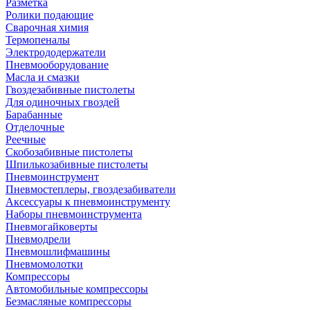
Разметка
Ролики подающие
Сварочная химия
Термопеналы
Электрододержатели
Пневмооборудование
Масла и смазки
Гвоздезабивные пистолеты
Для одиночных гвоздей
Барабанные
Отделочные
Реечные
Скобозабивные пистолеты
Шпилькозабивные пистолеты
Пневмоинструмент
Пневмостеплеры, гвоздезабиватели
Аксессуары к пневмоинструменту
Наборы пневмоинструмента
Пневмогайковерты
Пневмодрели
Пневмошлифмашины
Пневмомолотки
Компрессоры
Автомобильные компрессоры
Безмасляные компрессоры