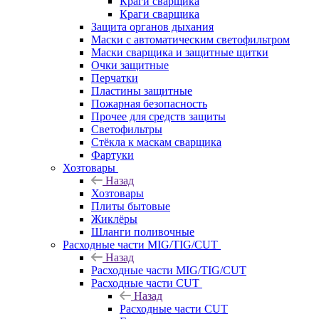
Краги сварщика
Краги сварщика
Защита органов дыхания
Маски с автоматическим светофильтром
Маски сварщика и защитные щитки
Очки защитные
Перчатки
Пластины защитные
Пожарная безопасность
Прочее для средств защиты
Светофильтры
Стёкла к маскам сварщика
Фартуки
Хозтовары
Назад
Хозтовары
Плиты бытовые
Жиклёры
Шланги поливочные
Расходные части MIG/TIG/CUT
Назад
Расходные части MIG/TIG/CUT
Расходные части CUT
Назад
Расходные части CUT