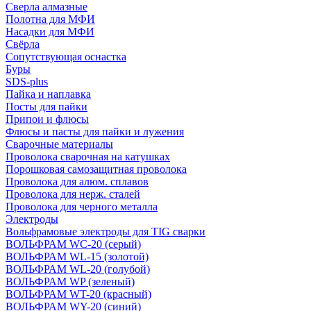
Сверла алмазные
Полотна для МФИ
Насадки для МФИ
Свёрла
Сопутствующая оснастка
Буры
SDS-plus
Пайка и наплавка
Посты для пайки
Припои и флюсы
Флюсы и пасты для пайки и лужения
Сварочные материалы
Проволока сварочная на катушках
Порошковая самозащитная проволока
Проволока для алюм. сплавов
Проволока для нерж. сталей
Проволока для черного металла
Электроды
Вольфрамовые электроды для TIG сварки
ВОЛЬФРАМ WC-20 (серый)
ВОЛЬФРАМ WL-15 (золотой)
ВОЛЬФРАМ WL-20 (голубой)
ВОЛЬФРАМ WP (зеленый)
ВОЛЬФРАМ WT-20 (красный)
ВОЛЬФРАМ WY-20 (синий)