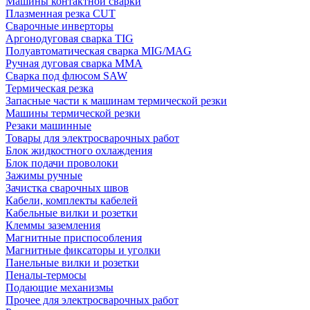
Машины контактной сварки
Плазменная резка CUT
Сварочные инверторы
Аргонодуговая сварка TIG
Полуавтоматическая сварка MIG/MAG
Ручная дуговая сварка MMA
Сварка под флюсом SAW
Термическая резка
Запасные части к машинам термической резки
Машины термической резки
Резаки машинные
Товары для электросварочных работ
Блок жидкостного охлаждения
Блок подачи проволоки
Зажимы ручные
Зачистка сварочных швов
Кабели, комплекты кабелей
Кабельные вилки и розетки
Клеммы заземления
Магнитные приспособления
Магнитные фиксаторы и уголки
Панельные вилки и розетки
Пеналы-термосы
Подающие механизмы
Прочее для электросварочных работ