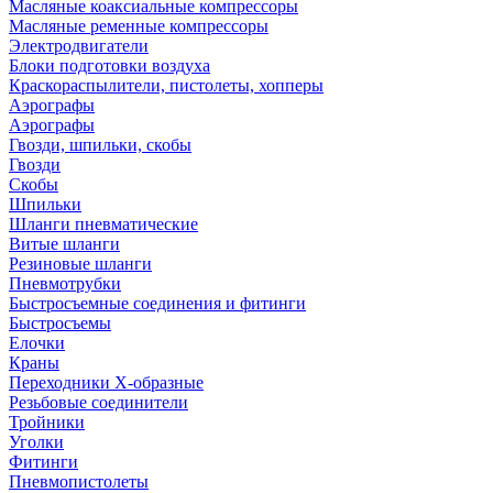
Масляные коаксиальные компрессоры
Масляные ременные компрессоры
Электродвигатели
Блоки подготовки воздуха
Краскораспылители, пистолеты, хопперы
Аэрографы
Аэрографы
Гвозди, шпильки, скобы
Гвозди
Скобы
Шпильки
Шланги пневматические
Витые шланги
Резиновые шланги
Пневмотрубки
Быстросъемные соединения и фитинги
Быстросъемы
Елочки
Краны
Переходники Х-образные
Резьбовые соединители
Тройники
Уголки
Фитинги
Пневмопистолеты