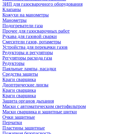
ЗИП для газосварочного оборудования
Клапаны
Кожухи на манометры
Манометры
Подогреватели газа
Прочее для газосварочных работ
Рукава для газовой сварки
Смесители газов, ротаметры
Устройства для перекачки газов
Редукторы и регуляторы
Регуляторы расхода газа
Редукторы
Паяльные лампы, насадки
Средства защиты
Краги сварщика
Диоптрические линзы
Краги сварщика
Краги сварщика
Защита органов дыхания
Маски с автоматическим светофильтром
Маски сварщика и защитные щитки
Очки защитные
Перчатки
Пластины защитные
Пожарная безопасность