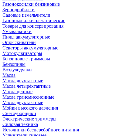
Газонокосилки бензиновые
Зернодробилки
Садовые измельчители
Газонокосилки электрические
Товары для консервирования
Умывальники
Пилы аккумуляторные
Опрыскиватели
Секаторы аккумуляторные
Мотокультиваторы
Бензиновые триммеры
Бензопилы
Воздуходувки
Масла
Масла двухтактные
Масла четырёхтактные
Масла цепные
Масла трансмиссионные
Масла двухтактные
Мойки высокого давления
Снегоуборщики
Электрические триммеры
Силовая техника
Источники бесперебойного питания
Удлинители силовые