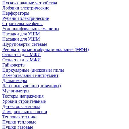
Пуско-зарядные устройства
Лобзики электрические
Перфораторы
Рубанки электрические
Строительные фены
Углошлифовальные машины
Насадки для УШМ
Насадки для УШМ
Шуруповерты сетевые
Реноваторы многофункциональные (МФИ)
Оснастка для МФИ
Оснастка для МФИ
Гайковерты
Циркулярные (дисковые) пилы
Измерительный инструмент
Дальномеры
Лазерные уровни (нивелиры)
Мультиметры
Тестеры напряжения
Уровни строительные
Детекторы металла
Измерительные клещи
Тепловая техника
Пушки тепловые
Пушки газовые