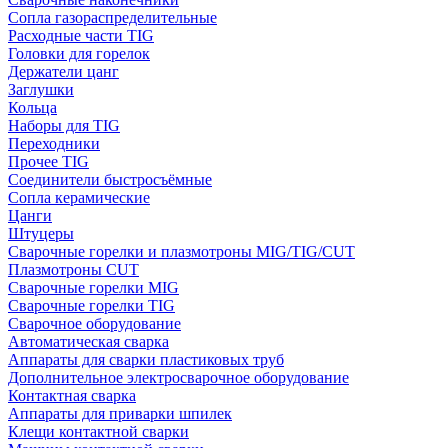
Сопла газораспределительные
Расходные части TIG
Головки для горелок
Держатели цанг
Заглушки
Кольца
Наборы для TIG
Переходники
Прочее TIG
Соединители быстросъёмные
Сопла керамические
Цанги
Штуцеры
Сварочные горелки и плазмотроны MIG/TIG/CUT
Плазмотроны CUT
Сварочные горелки MIG
Сварочные горелки TIG
Сварочное оборудование
Автоматическая сварка
Аппараты для сварки пластиковых труб
Дополнительное электросварочное оборудование
Контактная сварка
Аппараты для приварки шпилек
Клещи контактной сварки