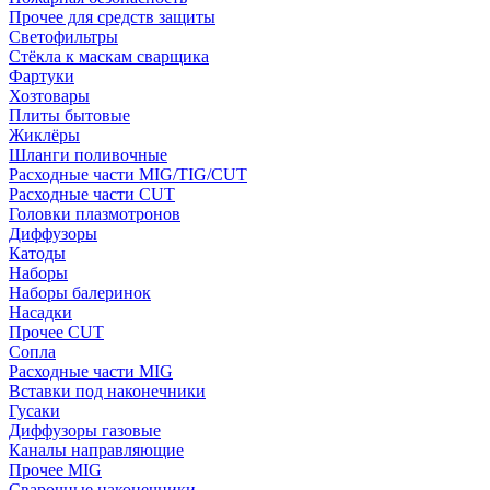
Прочее для средств защиты
Светофильтры
Стёкла к маскам сварщика
Фартуки
Хозтовары
Плиты бытовые
Жиклёры
Шланги поливочные
Расходные части MIG/TIG/CUT
Расходные части CUT
Головки плазмотронов
Диффузоры
Катоды
Наборы
Наборы балеринок
Насадки
Прочее CUT
Сопла
Расходные части MIG
Вставки под наконечники
Гусаки
Диффузоры газовые
Каналы направляющие
Прочее MIG
Сварочные наконечники