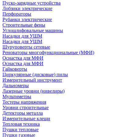
Пуско-зарядные устройства
Лобзики электрические
Перфораторы
Рубанки электрические
Строительные фены
Углошлифовальные машины
Насадки для УШМ
Насадки для УШМ
Шуруповерты сетевые
Реноваторы многофункциональные (МФИ)
Оснастка для МФИ
Оснастка для МФИ
Гайковерты
Циркулярные (дисковые) пилы
Измерительный инструмент
Дальномеры
Лазерные уровни (нивелиры)
Мультиметры
Тестеры напряжения
Уровни строительные
Детекторы металла
Измерительные клещи
Тепловая техника
Пушки тепловые
Пушки газовые