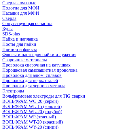
Сверла алмазные
Полотна для МФИ
Насадки для МФИ
Свёрла
Сопутствующая оснастка
Буры
SDS-plus
Пайка и наплавка
Посты для пайки
Припои и флюсы
Флюсы и пасты для пайки и лужения
Сварочные материалы
Проволока сварочная на катушках
Порошковая самозащитная проволока
Проволока для алюм. сплавов
Проволока для нерж. сталей
Проволока для черного металла
Электроды
Вольфрамовые электроды для TIG сварки
ВОЛЬФРАМ WC-20 (серый)
ВОЛЬФРАМ WL-15 (золотой)
ВОЛЬФРАМ WL-20 (голубой)
ВОЛЬФРАМ WP (зеленый)
ВОЛЬФРАМ WT-20 (красный)
ВОЛЬФРАМ WY-20 (синий)