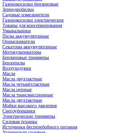
Газонокосилки бензиновые
Зернодробилки
Садовые измельчители
Газонокосилки электрические
Товары для консервирования
Умывальники
Пилы аккумуляторные
Опрыскиватели
Секаторы аккумуляторные
Мотокультиваторы
Бензиновые триммеры
Бензопилы
Воздуходувки
Масла
Масла двухтактные
Масла четырёхтактные
Масла цепные
Масла трансмиссионные
Масла двухтактные
Мойки высокого давления
Снегоуборщики
Электрические триммеры
Силовая техника
Источники бесперебойного питания
Удлинители силовые