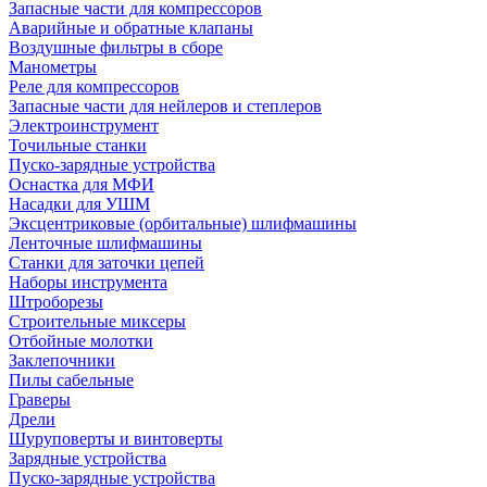
Запасные части для компрессоров
Аварийные и обратные клапаны
Воздушные фильтры в сборе
Манометры
Реле для компрессоров
Запасные части для нейлеров и степлеров
Электроинструмент
Точильные станки
Пуско-зарядные устройства
Оснастка для МФИ
Насадки для УШМ
Эксцентриковые (орбитальные) шлифмашины
Ленточные шлифмашины
Станки для заточки цепей
Наборы инструмента
Штроборезы
Строительные миксеры
Отбойные молотки
Заклепочники
Пилы сабельные
Граверы
Дрели
Шуруповерты и винтоверты
Зарядные устройства
Пуско-зарядные устройства