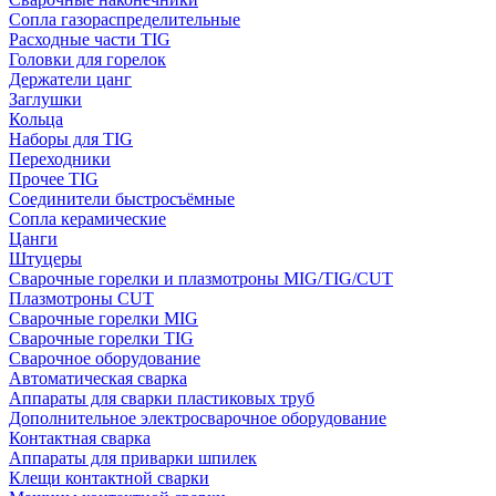
Сопла газораспределительные
Расходные части TIG
Головки для горелок
Держатели цанг
Заглушки
Кольца
Наборы для TIG
Переходники
Прочее TIG
Соединители быстросъёмные
Сопла керамические
Цанги
Штуцеры
Сварочные горелки и плазмотроны MIG/TIG/CUT
Плазмотроны CUT
Сварочные горелки MIG
Сварочные горелки TIG
Сварочное оборудование
Автоматическая сварка
Аппараты для сварки пластиковых труб
Дополнительное электросварочное оборудование
Контактная сварка
Аппараты для приварки шпилек
Клещи контактной сварки