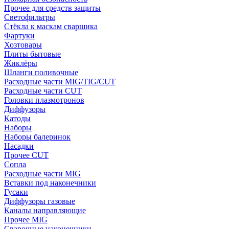
Прочее для средств защиты
Светофильтры
Стёкла к маскам сварщика
Фартуки
Хозтовары
Плиты бытовые
Жиклёры
Шланги поливочные
Расходные части MIG/TIG/CUT
Расходные части CUT
Головки плазмотронов
Диффузоры
Катоды
Наборы
Наборы балеринок
Насадки
Прочее CUT
Сопла
Расходные части MIG
Вставки под наконечники
Гусаки
Диффузоры газовые
Каналы направляющие
Прочее MIG
Сварочные наконечники