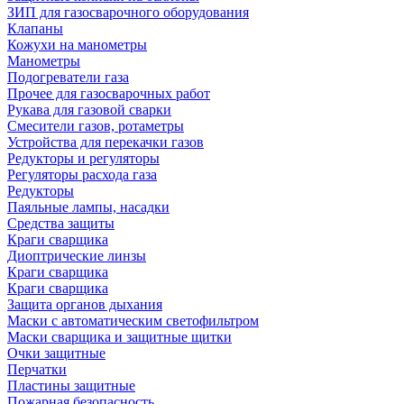
ЗИП для газосварочного оборудования
Клапаны
Кожухи на манометры
Манометры
Подогреватели газа
Прочее для газосварочных работ
Рукава для газовой сварки
Смесители газов, ротаметры
Устройства для перекачки газов
Редукторы и регуляторы
Регуляторы расхода газа
Редукторы
Паяльные лампы, насадки
Средства защиты
Краги сварщика
Диоптрические линзы
Краги сварщика
Краги сварщика
Защита органов дыхания
Маски с автоматическим светофильтром
Маски сварщика и защитные щитки
Очки защитные
Перчатки
Пластины защитные
Пожарная безопасность