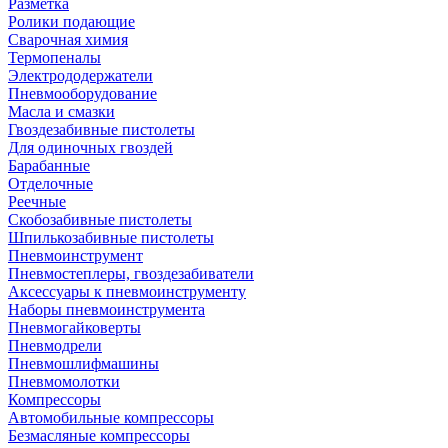
Разметка
Ролики подающие
Сварочная химия
Термопеналы
Электрододержатели
Пневмооборудование
Масла и смазки
Гвоздезабивные пистолеты
Для одиночных гвоздей
Барабанные
Отделочные
Реечные
Скобозабивные пистолеты
Шпилькозабивные пистолеты
Пневмоинструмент
Пневмостеплеры, гвоздезабиватели
Аксессуары к пневмоинструменту
Наборы пневмоинструмента
Пневмогайковерты
Пневмодрели
Пневмошлифмашины
Пневмомолотки
Компрессоры
Автомобильные компрессоры
Безмасляные компрессоры