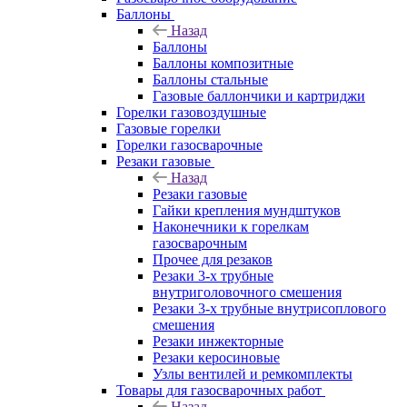
Баллоны
Назад
Баллоны
Баллоны композитные
Баллоны стальные
Газовые баллончики и картриджи
Горелки газовоздушные
Газовые горелки
Горелки газосварочные
Резаки газовые
Назад
Резаки газовые
Гайки крепления мундштуков
Наконечники к горелкам
газосварочным
Прочее для резаков
Резаки 3-х трубные
внутриголовочного смешения
Резаки 3-х трубные внутрисоплового
смешения
Резаки инжекторные
Резаки керосиновые
Узлы вентилей и ремкомплекты
Товары для газосварочных работ
Назад