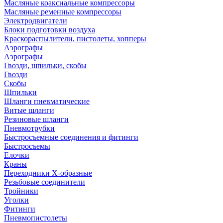
Масляные коаксиальные компрессоры
Масляные ременные компрессоры
Электродвигатели
Блоки подготовки воздуха
Краскораспылители, пистолеты, хопперы
Аэрографы
Аэрографы
Гвозди, шпильки, скобы
Гвозди
Скобы
Шпильки
Шланги пневматические
Витые шланги
Резиновые шланги
Пневмотрубки
Быстросъемные соединения и фитинги
Быстросъемы
Елочки
Краны
Переходники Х-образные
Резьбовые соединители
Тройники
Уголки
Фитинги
Пневмопистолеты