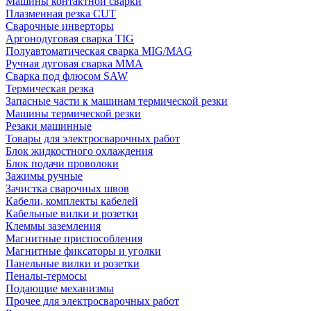
Машины контактной сварки
Плазменная резка CUT
Сварочные инверторы
Аргонодуговая сварка TIG
Полуавтоматическая сварка MIG/MAG
Ручная дуговая сварка MMA
Сварка под флюсом SAW
Термическая резка
Запасные части к машинам термической резки
Машины термической резки
Резаки машинные
Товары для электросварочных работ
Блок жидкостного охлаждения
Блок подачи проволоки
Зажимы ручные
Зачистка сварочных швов
Кабели, комплекты кабелей
Кабельные вилки и розетки
Клеммы заземления
Магнитные приспособления
Магнитные фиксаторы и уголки
Панельные вилки и розетки
Пеналы-термосы
Подающие механизмы
Прочее для электросварочных работ