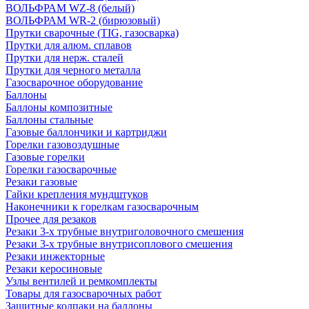
ВОЛЬФРАМ WZ-8 (белый)
ВОЛЬФРАМ WR-2 (бирюзовый)
Прутки сварочные (TIG, газосварка)
Прутки для алюм. сплавов
Прутки для нерж. сталей
Прутки для черного металла
Газосварочное оборудование
Баллоны
Баллоны композитные
Баллоны стальные
Газовые баллончики и картриджи
Горелки газовоздушные
Газовые горелки
Горелки газосварочные
Резаки газовые
Гайки крепления мундштуков
Наконечники к горелкам газосварочным
Прочее для резаков
Резаки 3-х трубные внутриголовочного смешения
Резаки 3-х трубные внутрисоплового смешения
Резаки инжекторные
Резаки керосиновые
Узлы вентилей и ремкомплекты
Товары для газосварочных работ
Защитные колпаки на баллоны