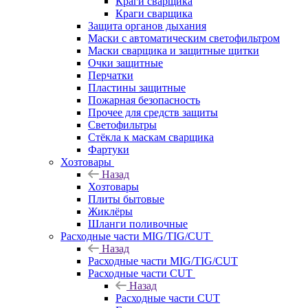
Краги сварщика
Краги сварщика
Защита органов дыхания
Маски с автоматическим светофильтром
Маски сварщика и защитные щитки
Очки защитные
Перчатки
Пластины защитные
Пожарная безопасность
Прочее для средств защиты
Светофильтры
Стёкла к маскам сварщика
Фартуки
Хозтовары
Назад
Хозтовары
Плиты бытовые
Жиклёры
Шланги поливочные
Расходные части MIG/TIG/CUT
Назад
Расходные части MIG/TIG/CUT
Расходные части CUT
Назад
Расходные части CUT