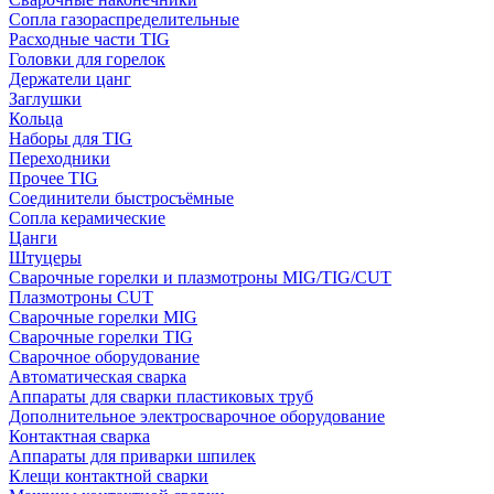
Сопла газораспределительные
Расходные части TIG
Головки для горелок
Держатели цанг
Заглушки
Кольца
Наборы для TIG
Переходники
Прочее TIG
Соединители быстросъёмные
Сопла керамические
Цанги
Штуцеры
Сварочные горелки и плазмотроны MIG/TIG/CUT
Плазмотроны CUT
Сварочные горелки MIG
Сварочные горелки TIG
Сварочное оборудование
Автоматическая сварка
Аппараты для сварки пластиковых труб
Дополнительное электросварочное оборудование
Контактная сварка
Аппараты для приварки шпилек
Клещи контактной сварки