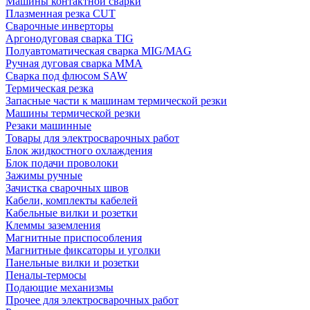
Машины контактной сварки
Плазменная резка CUT
Сварочные инверторы
Аргонодуговая сварка TIG
Полуавтоматическая сварка MIG/MAG
Ручная дуговая сварка MMA
Сварка под флюсом SAW
Термическая резка
Запасные части к машинам термической резки
Машины термической резки
Резаки машинные
Товары для электросварочных работ
Блок жидкостного охлаждения
Блок подачи проволоки
Зажимы ручные
Зачистка сварочных швов
Кабели, комплекты кабелей
Кабельные вилки и розетки
Клеммы заземления
Магнитные приспособления
Магнитные фиксаторы и уголки
Панельные вилки и розетки
Пеналы-термосы
Подающие механизмы
Прочее для электросварочных работ