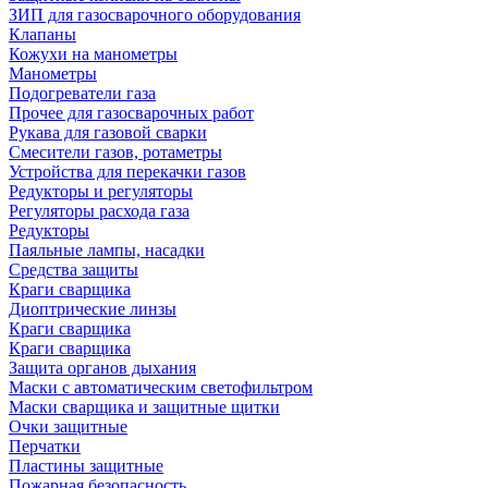
ЗИП для газосварочного оборудования
Клапаны
Кожухи на манометры
Манометры
Подогреватели газа
Прочее для газосварочных работ
Рукава для газовой сварки
Смесители газов, ротаметры
Устройства для перекачки газов
Редукторы и регуляторы
Регуляторы расхода газа
Редукторы
Паяльные лампы, насадки
Средства защиты
Краги сварщика
Диоптрические линзы
Краги сварщика
Краги сварщика
Защита органов дыхания
Маски с автоматическим светофильтром
Маски сварщика и защитные щитки
Очки защитные
Перчатки
Пластины защитные
Пожарная безопасность