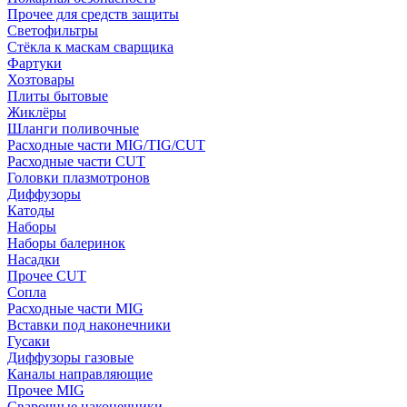
Прочее для средств защиты
Светофильтры
Стёкла к маскам сварщика
Фартуки
Хозтовары
Плиты бытовые
Жиклёры
Шланги поливочные
Расходные части MIG/TIG/CUT
Расходные части CUT
Головки плазмотронов
Диффузоры
Катоды
Наборы
Наборы балеринок
Насадки
Прочее CUT
Сопла
Расходные части MIG
Вставки под наконечники
Гусаки
Диффузоры газовые
Каналы направляющие
Прочее MIG
Сварочные наконечники