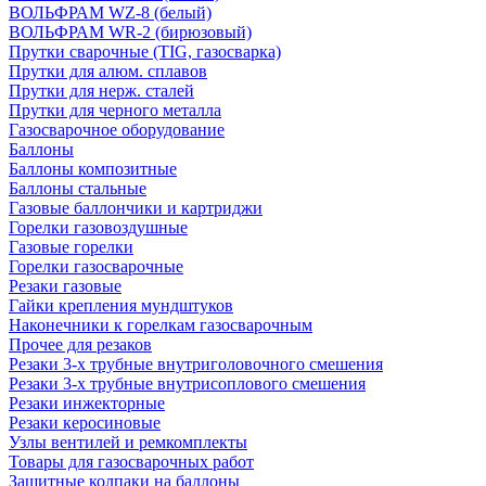
ВОЛЬФРАМ WZ-8 (белый)
ВОЛЬФРАМ WR-2 (бирюзовый)
Прутки сварочные (TIG, газосварка)
Прутки для алюм. сплавов
Прутки для нерж. сталей
Прутки для черного металла
Газосварочное оборудование
Баллоны
Баллоны композитные
Баллоны стальные
Газовые баллончики и картриджи
Горелки газовоздушные
Газовые горелки
Горелки газосварочные
Резаки газовые
Гайки крепления мундштуков
Наконечники к горелкам газосварочным
Прочее для резаков
Резаки 3-х трубные внутриголовочного смешения
Резаки 3-х трубные внутрисоплового смешения
Резаки инжекторные
Резаки керосиновые
Узлы вентилей и ремкомплекты
Товары для газосварочных работ
Защитные колпаки на баллоны