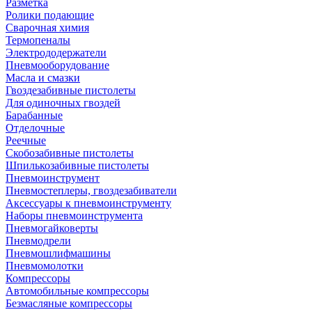
Разметка
Ролики подающие
Сварочная химия
Термопеналы
Электрододержатели
Пневмооборудование
Масла и смазки
Гвоздезабивные пистолеты
Для одиночных гвоздей
Барабанные
Отделочные
Реечные
Скобозабивные пистолеты
Шпилькозабивные пистолеты
Пневмоинструмент
Пневмостеплеры, гвоздезабиватели
Аксессуары к пневмоинструменту
Наборы пневмоинструмента
Пневмогайковерты
Пневмодрели
Пневмошлифмашины
Пневмомолотки
Компрессоры
Автомобильные компрессоры
Безмасляные компрессоры