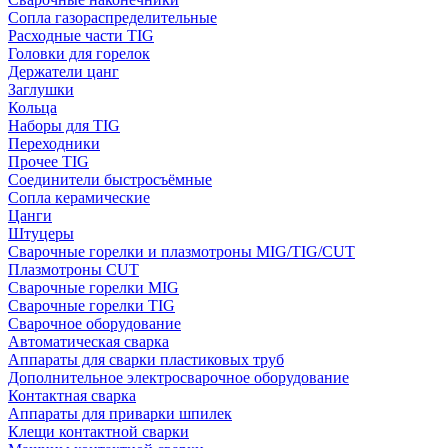
Сопла газораспределительные
Расходные части TIG
Головки для горелок
Держатели цанг
Заглушки
Кольца
Наборы для TIG
Переходники
Прочее TIG
Соединители быстросъёмные
Сопла керамические
Цанги
Штуцеры
Сварочные горелки и плазмотроны MIG/TIG/CUT
Плазмотроны CUT
Сварочные горелки MIG
Сварочные горелки TIG
Сварочное оборудование
Автоматическая сварка
Аппараты для сварки пластиковых труб
Дополнительное электросварочное оборудование
Контактная сварка
Аппараты для приварки шпилек
Клещи контактной сварки