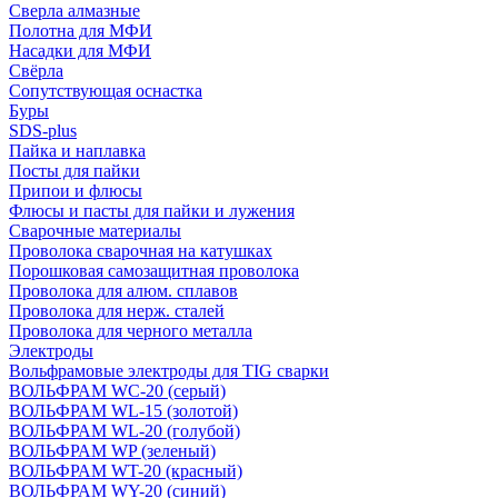
Сверла алмазные
Полотна для МФИ
Насадки для МФИ
Свёрла
Сопутствующая оснастка
Буры
SDS-plus
Пайка и наплавка
Посты для пайки
Припои и флюсы
Флюсы и пасты для пайки и лужения
Сварочные материалы
Проволока сварочная на катушках
Порошковая самозащитная проволока
Проволока для алюм. сплавов
Проволока для нерж. сталей
Проволока для черного металла
Электроды
Вольфрамовые электроды для TIG сварки
ВОЛЬФРАМ WC-20 (серый)
ВОЛЬФРАМ WL-15 (золотой)
ВОЛЬФРАМ WL-20 (голубой)
ВОЛЬФРАМ WP (зеленый)
ВОЛЬФРАМ WT-20 (красный)
ВОЛЬФРАМ WY-20 (синий)