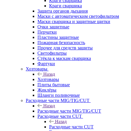
Краги сварщика
Краги сварщика
Защита органов дыхания
Маски с автоматическим светофильтром
Маски сварщика и защитные щитки
Очки защитные
Перчатки
Пластины защитные
Пожарная безопасность
Прочее для средств защиты
Светофильтры
Стёкла к маскам сварщика
Фартуки
Хозтовары
Назад
Хозтовары
Плиты бытовые
Жиклёры
Шланги поливочные
Расходные части MIG/TIG/CUT
Назад
Расходные части MIG/TIG/CUT
Расходные части CUT
Назад
Расходные части CUT