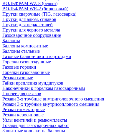
ВОЛЬФРАМ WZ-8 (белый)
ВОЛЬФРАМ WR-2 (бирюзовый)
Прутки сварочные (TIG, газосварка)
Прутки для алюм. сплавов
Прутки для нерж. сталей
Прутки для черного металла
Газосварочное оборудование
Баллоны
Баллоны композитные
Баллоны стальные
Газовые баллончики и картриджи
Горелки газовоздушные
Газовые горелки
Горелки газосварочные
Резаки газовые
Гайки крепления мундштуков
Наконечники к горелкам газосварочным
Прочее для резаков
Резаки 3-х трубные внутриголовочного смешения
Резаки 3-х трубные внутрисоплового смешения
Резаки инжекторные
Резаки керосиновые
Узлы вентилей и ремкомплекты
Товары для газосварочных работ
Защитные колпаки на баллоны