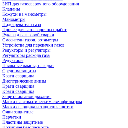
ЗИП для газосварочного оборудования
Клапаны
Кожухи на манометры
Манометры
Подогреватели газа
Прочее для газосварочных работ
Рукава для газовой сварки
Смесители газов, ротаметры
Устройства для перекачки газов
Редукторы и регуляторы
Регуляторы расхода газа
Редукторы
Паяльные лампы, насадки
Средства защиты
Краги сварщика
Диоптрические линзы
Краги сварщика
Краги сварщика
Защита органов дыхания
Маски с автоматическим светофильтром
Маски сварщика и защитные щитки
Очки защитные
Перчатки
Пластины защитные
Пожарная безопасность