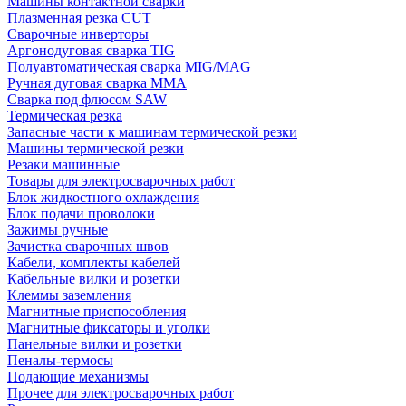
Машины контактной сварки
Плазменная резка CUT
Сварочные инверторы
Аргонодуговая сварка TIG
Полуавтоматическая сварка MIG/MAG
Ручная дуговая сварка MMA
Сварка под флюсом SAW
Термическая резка
Запасные части к машинам термической резки
Машины термической резки
Резаки машинные
Товары для электросварочных работ
Блок жидкостного охлаждения
Блок подачи проволоки
Зажимы ручные
Зачистка сварочных швов
Кабели, комплекты кабелей
Кабельные вилки и розетки
Клеммы заземления
Магнитные приспособления
Магнитные фиксаторы и уголки
Панельные вилки и розетки
Пеналы-термосы
Подающие механизмы
Прочее для электросварочных работ