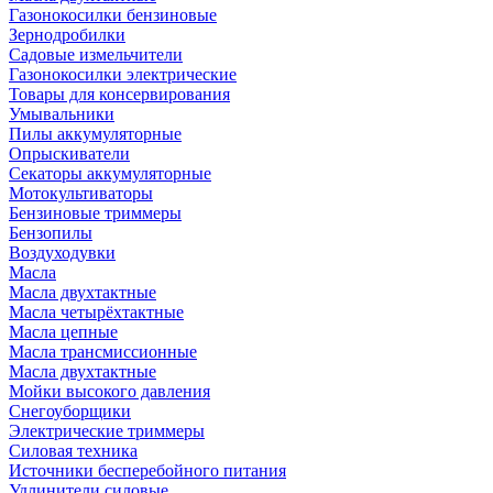
Газонокосилки бензиновые
Зернодробилки
Садовые измельчители
Газонокосилки электрические
Товары для консервирования
Умывальники
Пилы аккумуляторные
Опрыскиватели
Секаторы аккумуляторные
Мотокультиваторы
Бензиновые триммеры
Бензопилы
Воздуходувки
Масла
Масла двухтактные
Масла четырёхтактные
Масла цепные
Масла трансмиссионные
Масла двухтактные
Мойки высокого давления
Снегоуборщики
Электрические триммеры
Силовая техника
Источники бесперебойного питания
Удлинители силовые