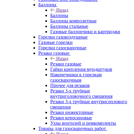
Баллоны
Назад
Баллоны
Баллоны композитные
Баллоны стальные
Газовые баллончики и картриджи
Горелки газовоздушные
Газовые горелки
Горелки газосварочные
Резаки газовые
Назад
Резаки газовые
Гайки крепления мундштуков
Наконечники к горелкам
газосварочным
Прочее для резаков
Резаки 3-х трубные
внутриголовочного смешения
Резаки 3-х трубные внутрисоплового
смешения
Резаки инжекторные
Резаки керосиновые
Узлы вентилей и ремкомплекты
Товары для газосварочных работ
Назад