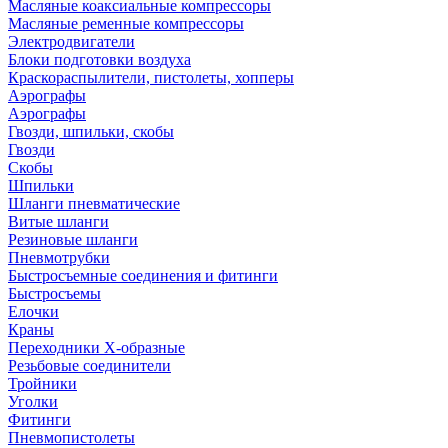
Масляные коаксиальные компрессоры
Масляные ременные компрессоры
Электродвигатели
Блоки подготовки воздуха
Краскораспылители, пистолеты, хопперы
Аэрографы
Аэрографы
Гвозди, шпильки, скобы
Гвозди
Скобы
Шпильки
Шланги пневматические
Витые шланги
Резиновые шланги
Пневмотрубки
Быстросъемные соединения и фитинги
Быстросъемы
Елочки
Краны
Переходники Х-образные
Резьбовые соединители
Тройники
Уголки
Фитинги
Пневмопистолеты