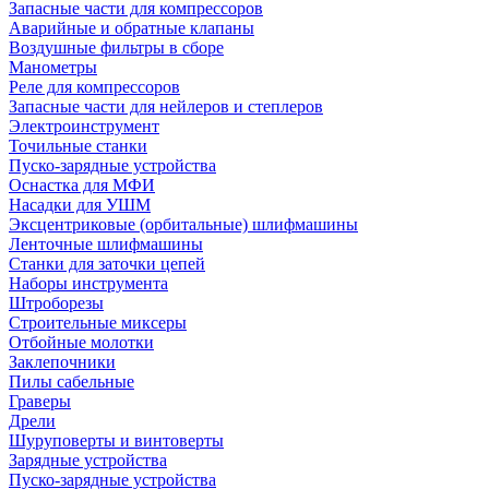
Запасные части для компрессоров
Аварийные и обратные клапаны
Воздушные фильтры в сборе
Манометры
Реле для компрессоров
Запасные части для нейлеров и степлеров
Электроинструмент
Точильные станки
Пуско-зарядные устройства
Оснастка для МФИ
Насадки для УШМ
Эксцентриковые (орбитальные) шлифмашины
Ленточные шлифмашины
Станки для заточки цепей
Наборы инструмента
Штроборезы
Строительные миксеры
Отбойные молотки
Заклепочники
Пилы сабельные
Граверы
Дрели
Шуруповерты и винтоверты
Зарядные устройства
Пуско-зарядные устройства