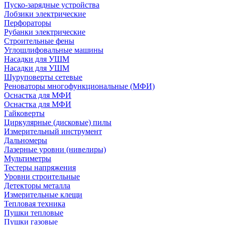
Пуско-зарядные устройства
Лобзики электрические
Перфораторы
Рубанки электрические
Строительные фены
Углошлифовальные машины
Насадки для УШМ
Насадки для УШМ
Шуруповерты сетевые
Реноваторы многофункциональные (МФИ)
Оснастка для МФИ
Оснастка для МФИ
Гайковерты
Циркулярные (дисковые) пилы
Измерительный инструмент
Дальномеры
Лазерные уровни (нивелиры)
Мультиметры
Тестеры напряжения
Уровни строительные
Детекторы металла
Измерительные клещи
Тепловая техника
Пушки тепловые
Пушки газовые