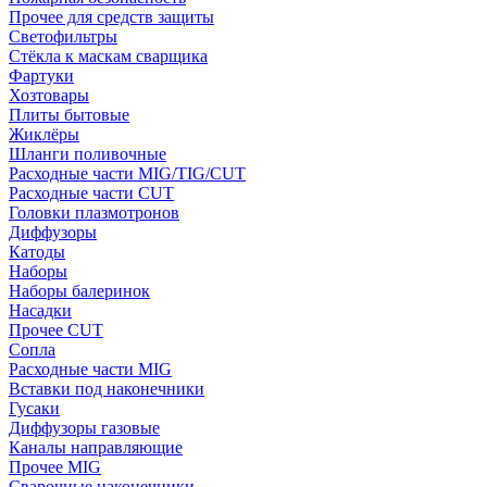
Прочее для средств защиты
Светофильтры
Стёкла к маскам сварщика
Фартуки
Хозтовары
Плиты бытовые
Жиклёры
Шланги поливочные
Расходные части MIG/TIG/CUT
Расходные части CUT
Головки плазмотронов
Диффузоры
Катоды
Наборы
Наборы балеринок
Насадки
Прочее CUT
Сопла
Расходные части MIG
Вставки под наконечники
Гусаки
Диффузоры газовые
Каналы направляющие
Прочее MIG
Сварочные наконечники