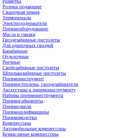
Разметка
Ролики подающие
Сварочная химия
Термопеналы
Электрододержатели
Пневмооборудование
Масла и смазки
Гвоздезабивные пистолеты
Для одиночных гвоздей
Барабанные
Отделочные
Реечные
Скобозабивные пистолеты
Шпилькозабивные пистолеты
Пневмоинструмент
Пневмостеплеры, гвоздезабиватели
Аксессуары к пневмоинструменту
Наборы пневмоинструмента
Пневмогайковерты
Пневмодрели
Пневмошлифмашины
Пневмомолотки
Компрессоры
Автомобильные компрессоры
Безмасляные компрессоры