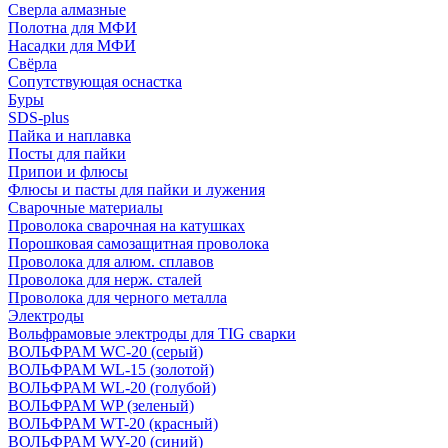
Сверла алмазные
Полотна для МФИ
Насадки для МФИ
Свёрла
Сопутствующая оснастка
Буры
SDS-plus
Пайка и наплавка
Посты для пайки
Припои и флюсы
Флюсы и пасты для пайки и лужения
Сварочные материалы
Проволока сварочная на катушках
Порошковая самозащитная проволока
Проволока для алюм. сплавов
Проволока для нерж. сталей
Проволока для черного металла
Электроды
Вольфрамовые электроды для TIG сварки
ВОЛЬФРАМ WC-20 (серый)
ВОЛЬФРАМ WL-15 (золотой)
ВОЛЬФРАМ WL-20 (голубой)
ВОЛЬФРАМ WP (зеленый)
ВОЛЬФРАМ WT-20 (красный)
ВОЛЬФРАМ WY-20 (синий)