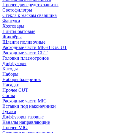
Прочее для средств защиты
Светофильтры
Стёкла к маскам сварщика
Фартуки
Хозтовары
Плиты бытовые
Жиклёры
Шланги поливочные
Расходные части MIG/TIG/CUT
Расходные части CUT
Головки плазмотронов
Диффузоры
Катоды
Наборы
Наборы балеринок
Насадки
Прочее CUT
Сопла
Расходные части MIG
Вставки под наконечники
Гусаки
Диффузоры газовые
Каналы направляющие
Прочее MIG
Сварочные наконечники