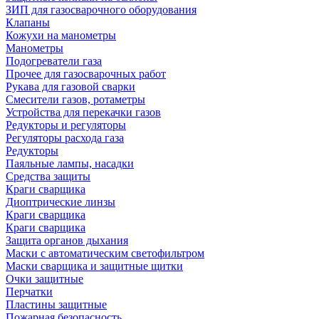
ЗИП для газосварочного оборудования
Клапаны
Кожухи на манометры
Манометры
Подогреватели газа
Прочее для газосварочных работ
Рукава для газовой сварки
Смесители газов, ротаметры
Устройства для перекачки газов
Редукторы и регуляторы
Регуляторы расхода газа
Редукторы
Паяльные лампы, насадки
Средства защиты
Краги сварщика
Диоптрические линзы
Краги сварщика
Краги сварщика
Защита органов дыхания
Маски с автоматическим светофильтром
Маски сварщика и защитные щитки
Очки защитные
Перчатки
Пластины защитные
Пожарная безопасность