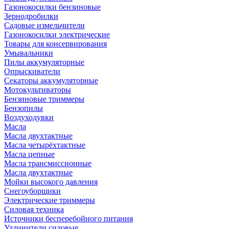
Газонокосилки бензиновые
Зернодробилки
Садовые измельчители
Газонокосилки электрические
Товары для консервирования
Умывальники
Пилы аккумуляторные
Опрыскиватели
Секаторы аккумуляторные
Мотокультиваторы
Бензиновые триммеры
Бензопилы
Воздуходувки
Масла
Масла двухтактные
Масла четырёхтактные
Масла цепные
Масла трансмиссионные
Масла двухтактные
Мойки высокого давления
Снегоуборщики
Электрические триммеры
Силовая техника
Источники бесперебойного питания
Удлинители силовые