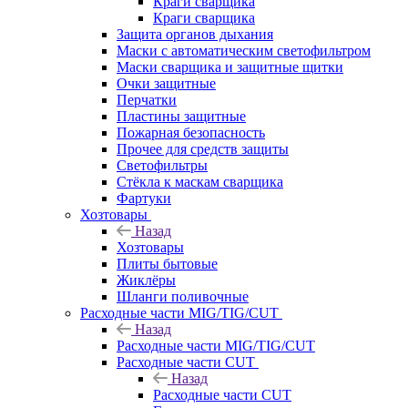
Краги сварщика
Краги сварщика
Защита органов дыхания
Маски с автоматическим светофильтром
Маски сварщика и защитные щитки
Очки защитные
Перчатки
Пластины защитные
Пожарная безопасность
Прочее для средств защиты
Светофильтры
Стёкла к маскам сварщика
Фартуки
Хозтовары
Назад
Хозтовары
Плиты бытовые
Жиклёры
Шланги поливочные
Расходные части MIG/TIG/CUT
Назад
Расходные части MIG/TIG/CUT
Расходные части CUT
Назад
Расходные части CUT