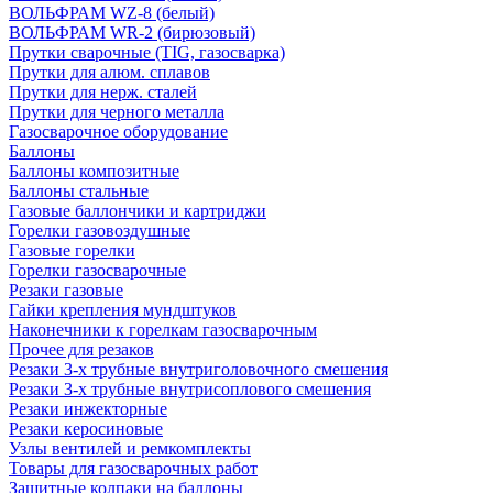
ВОЛЬФРАМ WZ-8 (белый)
ВОЛЬФРАМ WR-2 (бирюзовый)
Прутки сварочные (TIG, газосварка)
Прутки для алюм. сплавов
Прутки для нерж. сталей
Прутки для черного металла
Газосварочное оборудование
Баллоны
Баллоны композитные
Баллоны стальные
Газовые баллончики и картриджи
Горелки газовоздушные
Газовые горелки
Горелки газосварочные
Резаки газовые
Гайки крепления мундштуков
Наконечники к горелкам газосварочным
Прочее для резаков
Резаки 3-х трубные внутриголовочного смешения
Резаки 3-х трубные внутрисоплового смешения
Резаки инжекторные
Резаки керосиновые
Узлы вентилей и ремкомплекты
Товары для газосварочных работ
Защитные колпаки на баллоны