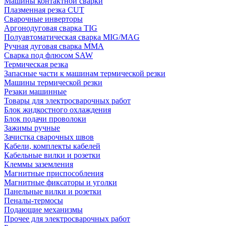
Машины контактной сварки
Плазменная резка CUT
Сварочные инверторы
Аргонодуговая сварка TIG
Полуавтоматическая сварка MIG/MAG
Ручная дуговая сварка MMA
Сварка под флюсом SAW
Термическая резка
Запасные части к машинам термической резки
Машины термической резки
Резаки машинные
Товары для электросварочных работ
Блок жидкостного охлаждения
Блок подачи проволоки
Зажимы ручные
Зачистка сварочных швов
Кабели, комплекты кабелей
Кабельные вилки и розетки
Клеммы заземления
Магнитные приспособления
Магнитные фиксаторы и уголки
Панельные вилки и розетки
Пеналы-термосы
Подающие механизмы
Прочее для электросварочных работ