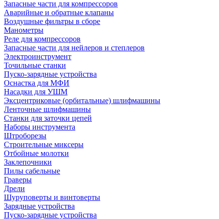
Запасные части для компрессоров
Аварийные и обратные клапаны
Воздушные фильтры в сборе
Манометры
Реле для компрессоров
Запасные части для нейлеров и степлеров
Электроинструмент
Точильные станки
Пуско-зарядные устройства
Оснастка для МФИ
Насадки для УШМ
Эксцентриковые (орбитальные) шлифмашины
Ленточные шлифмашины
Станки для заточки цепей
Наборы инструмента
Штроборезы
Строительные миксеры
Отбойные молотки
Заклепочники
Пилы сабельные
Граверы
Дрели
Шуруповерты и винтоверты
Зарядные устройства
Пуско-зарядные устройства