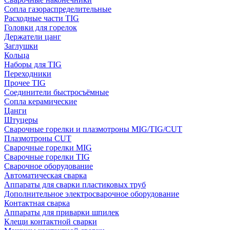
Сопла газораспределительные
Расходные части TIG
Головки для горелок
Держатели цанг
Заглушки
Кольца
Наборы для TIG
Переходники
Прочее TIG
Соединители быстросъёмные
Сопла керамические
Цанги
Штуцеры
Сварочные горелки и плазмотроны MIG/TIG/CUT
Плазмотроны CUT
Сварочные горелки MIG
Сварочные горелки TIG
Сварочное оборудование
Автоматическая сварка
Аппараты для сварки пластиковых труб
Дополнительное электросварочное оборудование
Контактная сварка
Аппараты для приварки шпилек
Клещи контактной сварки