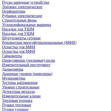
Пуско-зарядные устройства
Лобзики электрические
Перфораторы
Рубанки электрические
Строительные фены
Углошлифовальные машины
Насадки для УШМ
Насадки для УШМ
Шуруповерты сетевые
Реноваторы многофункциональные (МФИ)
Оснастка для МФИ
Оснастка для МФИ
Гайковерты
Циркулярные (дисковые) пилы
Измерительный инструмент
Дальномеры
Лазерные уровни (нивелиры)
Мультиметры
Тестеры напряжения
Уровни строительные
Детекторы металла
Измерительные клещи
Тепловая техника
Пушки тепловые
Пушки газовые