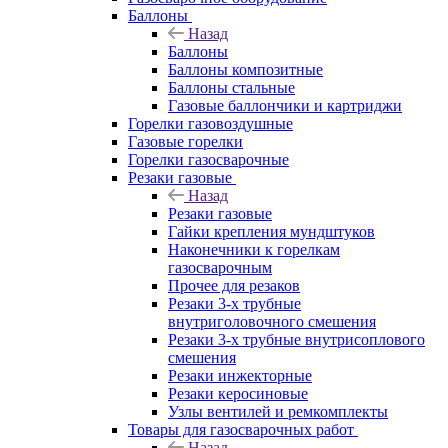
Баллоны
Назад
Баллоны
Баллоны композитные
Баллоны стальные
Газовые баллончики и картриджи
Горелки газовоздушные
Газовые горелки
Горелки газосварочные
Резаки газовые
Назад
Резаки газовые
Гайки крепления мундштуков
Наконечники к горелкам
газосварочным
Прочее для резаков
Резаки 3-х трубные
внутриголовочного смешения
Резаки 3-х трубные внутрисоплового
смешения
Резаки инжекторные
Резаки керосиновые
Узлы вентилей и ремкомплекты
Товары для газосварочных работ
Назад