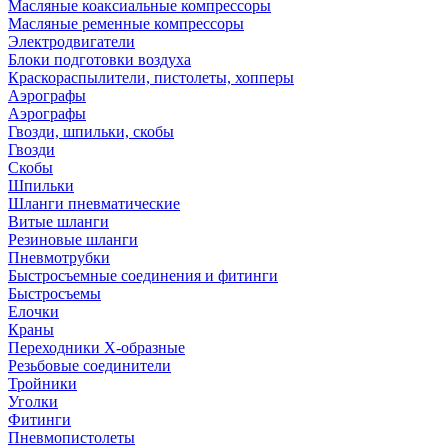
Масляные коаксиальные компрессоры
Масляные ременные компрессоры
Электродвигатели
Блоки подготовки воздуха
Краскораспылители, пистолеты, хопперы
Аэрографы
Аэрографы
Гвозди, шпильки, скобы
Гвозди
Скобы
Шпильки
Шланги пневматические
Витые шланги
Резиновые шланги
Пневмотрубки
Быстросъемные соединения и фитинги
Быстросъемы
Елочки
Краны
Переходники Х-образные
Резьбовые соединители
Тройники
Уголки
Фитинги
Пневмопистолеты