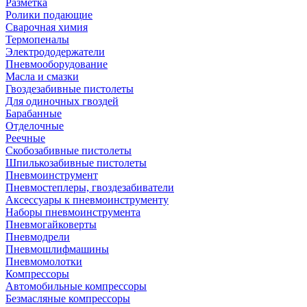
Разметка
Ролики подающие
Сварочная химия
Термопеналы
Электрододержатели
Пневмооборудование
Масла и смазки
Гвоздезабивные пистолеты
Для одиночных гвоздей
Барабанные
Отделочные
Реечные
Скобозабивные пистолеты
Шпилькозабивные пистолеты
Пневмоинструмент
Пневмостеплеры, гвоздезабиватели
Аксессуары к пневмоинструменту
Наборы пневмоинструмента
Пневмогайковерты
Пневмодрели
Пневмошлифмашины
Пневмомолотки
Компрессоры
Автомобильные компрессоры
Безмасляные компрессоры