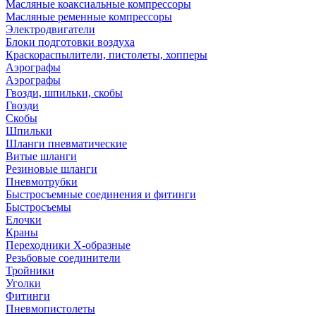
Масляные коаксиальные компрессоры
Масляные ременные компрессоры
Электродвигатели
Блоки подготовки воздуха
Краскораспылители, пистолеты, хопперы
Аэрографы
Аэрографы
Гвозди, шпильки, скобы
Гвозди
Скобы
Шпильки
Шланги пневматические
Витые шланги
Резиновые шланги
Пневмотрубки
Быстросъемные соединения и фитинги
Быстросъемы
Елочки
Краны
Переходники Х-образные
Резьбовые соединители
Тройники
Уголки
Фитинги
Пневмопистолеты