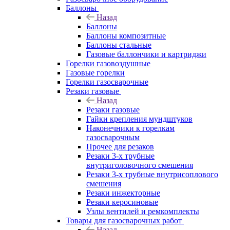
Баллоны
Назад
Баллоны
Баллоны композитные
Баллоны стальные
Газовые баллончики и картриджи
Горелки газовоздушные
Газовые горелки
Горелки газосварочные
Резаки газовые
Назад
Резаки газовые
Гайки крепления мундштуков
Наконечники к горелкам
газосварочным
Прочее для резаков
Резаки 3-х трубные
внутриголовочного смешения
Резаки 3-х трубные внутрисоплового
смешения
Резаки инжекторные
Резаки керосиновые
Узлы вентилей и ремкомплекты
Товары для газосварочных работ
Назад