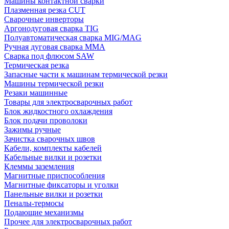
Машины контактной сварки
Плазменная резка CUT
Сварочные инверторы
Аргонодуговая сварка TIG
Полуавтоматическая сварка MIG/MAG
Ручная дуговая сварка MMA
Сварка под флюсом SAW
Термическая резка
Запасные части к машинам термической резки
Машины термической резки
Резаки машинные
Товары для электросварочных работ
Блок жидкостного охлаждения
Блок подачи проволоки
Зажимы ручные
Зачистка сварочных швов
Кабели, комплекты кабелей
Кабельные вилки и розетки
Клеммы заземления
Магнитные приспособления
Магнитные фиксаторы и уголки
Панельные вилки и розетки
Пеналы-термосы
Подающие механизмы
Прочее для электросварочных работ