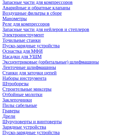
Запасные части для компрессоров
Аварийные и обратные клапаны
Воздушные фильтры в сборе
Манометры
Реле для компрессоров
Запасные части для нейлеров и степлеров
Электроинструмент
Точильные станки
Пуско-зарядные устройства
Оснастка для МФИ
Насадки для УШМ
Эксцентриковые (орбитальные) шлифмашины
Ленточные шлифмашины
Станки для заточки цепей
Наборы инструмента
Штроборезы
Строительные миксеры
Отбойные молотки
Заклепочники
Пилы сабельные
Граверы
Дрели
Шуруповерты и винтоверты
Зарядные устройства
Пуско-зарядные устройства