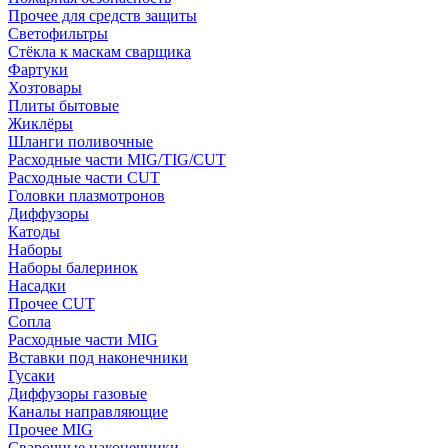
Прочее для средств защиты
Светофильтры
Стёкла к маскам сварщика
Фартуки
Хозтовары
Плиты бытовые
Жиклёры
Шланги поливочные
Расходные части MIG/TIG/CUT
Расходные части CUT
Головки плазмотронов
Диффузоры
Катоды
Наборы
Наборы балеринок
Насадки
Прочее CUT
Сопла
Расходные части MIG
Вставки под наконечники
Гусаки
Диффузоры газовые
Каналы направляющие
Прочее MIG
Сварочные наконечники