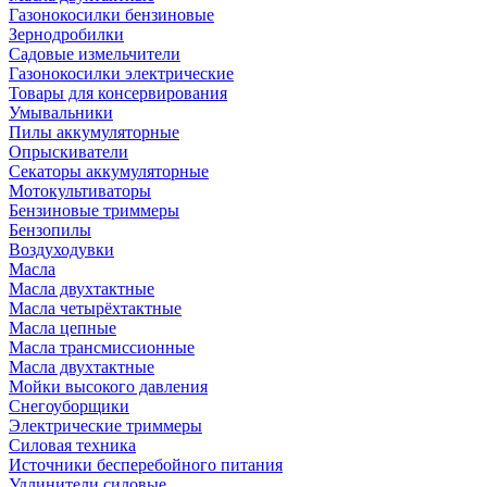
Газонокосилки бензиновые
Зернодробилки
Садовые измельчители
Газонокосилки электрические
Товары для консервирования
Умывальники
Пилы аккумуляторные
Опрыскиватели
Секаторы аккумуляторные
Мотокультиваторы
Бензиновые триммеры
Бензопилы
Воздуходувки
Масла
Масла двухтактные
Масла четырёхтактные
Масла цепные
Масла трансмиссионные
Масла двухтактные
Мойки высокого давления
Снегоуборщики
Электрические триммеры
Силовая техника
Источники бесперебойного питания
Удлинители силовые