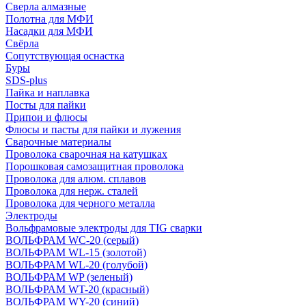
Сверла алмазные
Полотна для МФИ
Насадки для МФИ
Свёрла
Сопутствующая оснастка
Буры
SDS-plus
Пайка и наплавка
Посты для пайки
Припои и флюсы
Флюсы и пасты для пайки и лужения
Сварочные материалы
Проволока сварочная на катушках
Порошковая самозащитная проволока
Проволока для алюм. сплавов
Проволока для нерж. сталей
Проволока для черного металла
Электроды
Вольфрамовые электроды для TIG сварки
ВОЛЬФРАМ WC-20 (серый)
ВОЛЬФРАМ WL-15 (золотой)
ВОЛЬФРАМ WL-20 (голубой)
ВОЛЬФРАМ WP (зеленый)
ВОЛЬФРАМ WT-20 (красный)
ВОЛЬФРАМ WY-20 (синий)