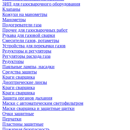
ЗИП для газосварочного оборудования
Клапаны
Кожухи на манометры
Манометры
Подогреватели газа
Прочее для газосварочных работ
Рукава для газовой сварки
Смесители газов, ротаметры
Устройства для перекачки газов
Редукторы и регуляторы
Регуляторы расхода газа
Редукторы
Паяльные лампы, насадки
Средства защиты
Краги сварщика
Диоптрические линзы
Краги сварщика
Краги сварщика
Защита органов дыхания
Маски с автоматическим светофильтром
Маски сварщика и защитные щитки
Очки защитные
Перчатки
Пластины защитные
Пожарная безопасность