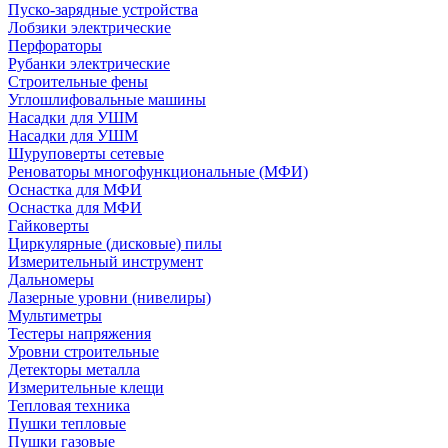
Пуско-зарядные устройства
Лобзики электрические
Перфораторы
Рубанки электрические
Строительные фены
Углошлифовальные машины
Насадки для УШМ
Насадки для УШМ
Шуруповерты сетевые
Реноваторы многофункциональные (МФИ)
Оснастка для МФИ
Оснастка для МФИ
Гайковерты
Циркулярные (дисковые) пилы
Измерительный инструмент
Дальномеры
Лазерные уровни (нивелиры)
Мультиметры
Тестеры напряжения
Уровни строительные
Детекторы металла
Измерительные клещи
Тепловая техника
Пушки тепловые
Пушки газовые