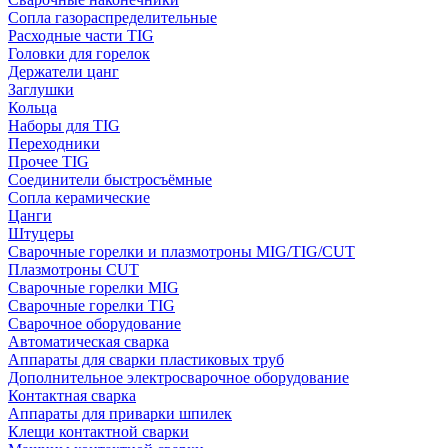
Сопла газораспределительные
Расходные части TIG
Головки для горелок
Держатели цанг
Заглушки
Кольца
Наборы для TIG
Переходники
Прочее TIG
Соединители быстросъёмные
Сопла керамические
Цанги
Штуцеры
Сварочные горелки и плазмотроны MIG/TIG/CUT
Плазмотроны CUT
Сварочные горелки MIG
Сварочные горелки TIG
Сварочное оборудование
Автоматическая сварка
Аппараты для сварки пластиковых труб
Дополнительное электросварочное оборудование
Контактная сварка
Аппараты для приварки шпилек
Клещи контактной сварки