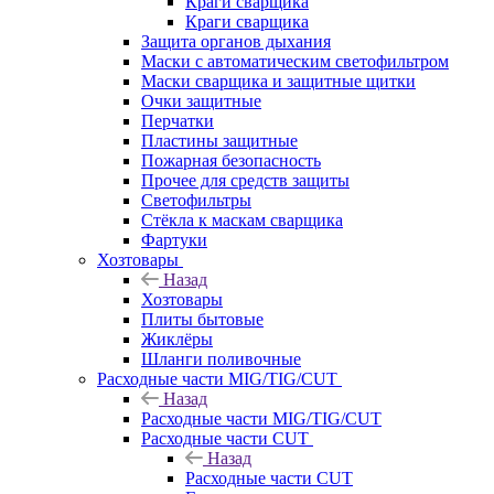
Краги сварщика
Краги сварщика
Защита органов дыхания
Маски с автоматическим светофильтром
Маски сварщика и защитные щитки
Очки защитные
Перчатки
Пластины защитные
Пожарная безопасность
Прочее для средств защиты
Светофильтры
Стёкла к маскам сварщика
Фартуки
Хозтовары
Назад
Хозтовары
Плиты бытовые
Жиклёры
Шланги поливочные
Расходные части MIG/TIG/CUT
Назад
Расходные части MIG/TIG/CUT
Расходные части CUT
Назад
Расходные части CUT