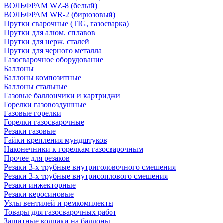
ВОЛЬФРАМ WZ-8 (белый)
ВОЛЬФРАМ WR-2 (бирюзовый)
Прутки сварочные (TIG, газосварка)
Прутки для алюм. сплавов
Прутки для нерж. сталей
Прутки для черного металла
Газосварочное оборудование
Баллоны
Баллоны композитные
Баллоны стальные
Газовые баллончики и картриджи
Горелки газовоздушные
Газовые горелки
Горелки газосварочные
Резаки газовые
Гайки крепления мундштуков
Наконечники к горелкам газосварочным
Прочее для резаков
Резаки 3-х трубные внутриголовочного смешения
Резаки 3-х трубные внутрисоплового смешения
Резаки инжекторные
Резаки керосиновые
Узлы вентилей и ремкомплекты
Товары для газосварочных работ
Защитные колпаки на баллоны