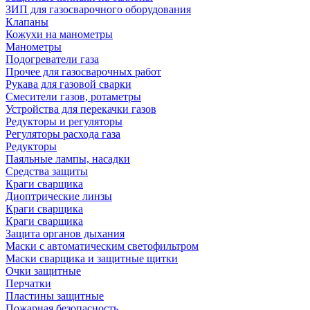
ЗИП для газосварочного оборудования
Клапаны
Кожухи на манометры
Манометры
Подогреватели газа
Прочее для газосварочных работ
Рукава для газовой сварки
Смесители газов, ротаметры
Устройства для перекачки газов
Редукторы и регуляторы
Регуляторы расхода газа
Редукторы
Паяльные лампы, насадки
Средства защиты
Краги сварщика
Диоптрические линзы
Краги сварщика
Краги сварщика
Защита органов дыхания
Маски с автоматическим светофильтром
Маски сварщика и защитные щитки
Очки защитные
Перчатки
Пластины защитные
Пожарная безопасность