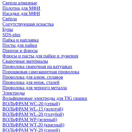
Сверла алмазные
Полотна для МФИ
Насадки для МФИ
Свёрла
Сопутствующая оснастка
Буры
SDS-plus
Пайка и наплавка
Посты для пайки
Припои и флюсы
Флюсы и пасты для пайки и лужения
Сварочные материалы
Проволока сварочная на катушках
Порошковая самозащитная проволока
Проволока для алюм. сплавов
Проволока для нерж. сталей
Проволока для черного металла
Электроды
Вольфрамовые электроды для TIG сварки
ВОЛЬФРАМ WC-20 (серый)
ВОЛЬФРАМ WL-15 (золотой)
ВОЛЬФРАМ WL-20 (голубой)
ВОЛЬФРАМ WP (зеленый)
ВОЛЬФРАМ WT-20 (красный)
ВОЛЬФРАМ WY-20 (синий)