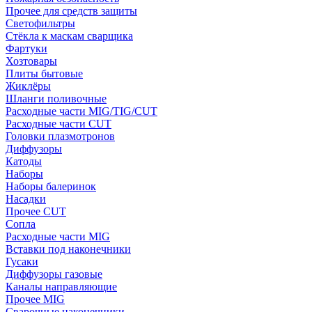
Прочее для средств защиты
Светофильтры
Стёкла к маскам сварщика
Фартуки
Хозтовары
Плиты бытовые
Жиклёры
Шланги поливочные
Расходные части MIG/TIG/CUT
Расходные части CUT
Головки плазмотронов
Диффузоры
Катоды
Наборы
Наборы балеринок
Насадки
Прочее CUT
Сопла
Расходные части MIG
Вставки под наконечники
Гусаки
Диффузоры газовые
Каналы направляющие
Прочее MIG
Сварочные наконечники