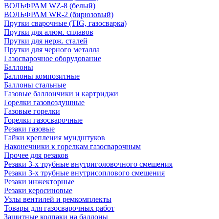
ВОЛЬФРАМ WZ-8 (белый)
ВОЛЬФРАМ WR-2 (бирюзовый)
Прутки сварочные (TIG, газосварка)
Прутки для алюм. сплавов
Прутки для нерж. сталей
Прутки для черного металла
Газосварочное оборудование
Баллоны
Баллоны композитные
Баллоны стальные
Газовые баллончики и картриджи
Горелки газовоздушные
Газовые горелки
Горелки газосварочные
Резаки газовые
Гайки крепления мундштуков
Наконечники к горелкам газосварочным
Прочее для резаков
Резаки 3-х трубные внутриголовочного смешения
Резаки 3-х трубные внутрисоплового смешения
Резаки инжекторные
Резаки керосиновые
Узлы вентилей и ремкомплекты
Товары для газосварочных работ
Защитные колпаки на баллоны