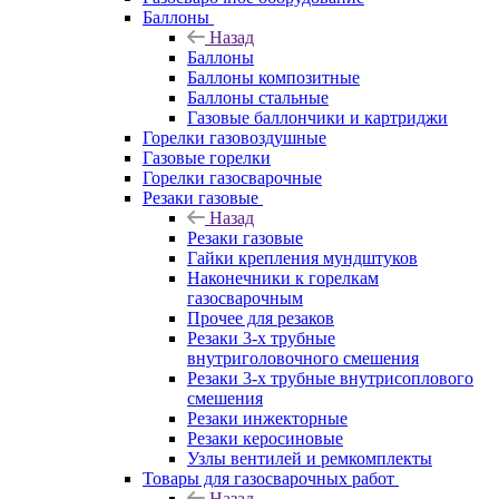
Баллоны
Назад
Баллоны
Баллоны композитные
Баллоны стальные
Газовые баллончики и картриджи
Горелки газовоздушные
Газовые горелки
Горелки газосварочные
Резаки газовые
Назад
Резаки газовые
Гайки крепления мундштуков
Наконечники к горелкам
газосварочным
Прочее для резаков
Резаки 3-х трубные
внутриголовочного смешения
Резаки 3-х трубные внутрисоплового
смешения
Резаки инжекторные
Резаки керосиновые
Узлы вентилей и ремкомплекты
Товары для газосварочных работ
Назад