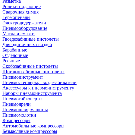
Разметка
Ролики подающие
Сварочная химия
Термопеналы
Электрододержатели
Пневмооборудование
Масла и смазки
Гвоздезабивные пистолеты
Для одиночных гвоздей
Барабанные
Отделочные
Реечные
Скобозабивные пистолеты
Шпилькозабивные пистолеты
Пневмоинструмент
Пневмостеплеры, гвоздезабиватели
Аксессуары к пневмоинструменту
Наборы пневмоинструмента
Пневмогайковерты
Пневмодрели
Пневмошлифмашины
Пневмомолотки
Компрессоры
Автомобильные компрессоры
Безмасляные компрессоры