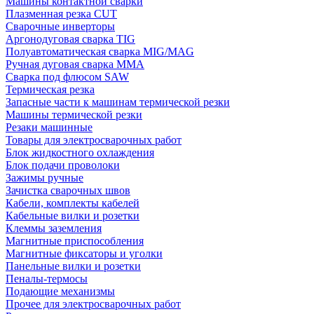
Машины контактной сварки
Плазменная резка CUT
Сварочные инверторы
Аргонодуговая сварка TIG
Полуавтоматическая сварка MIG/MAG
Ручная дуговая сварка MMA
Сварка под флюсом SAW
Термическая резка
Запасные части к машинам термической резки
Машины термической резки
Резаки машинные
Товары для электросварочных работ
Блок жидкостного охлаждения
Блок подачи проволоки
Зажимы ручные
Зачистка сварочных швов
Кабели, комплекты кабелей
Кабельные вилки и розетки
Клеммы заземления
Магнитные приспособления
Магнитные фиксаторы и уголки
Панельные вилки и розетки
Пеналы-термосы
Подающие механизмы
Прочее для электросварочных работ