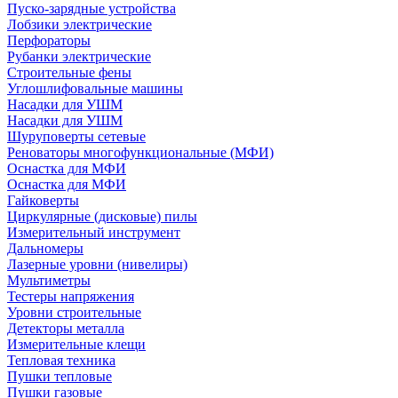
Пуско-зарядные устройства
Лобзики электрические
Перфораторы
Рубанки электрические
Строительные фены
Углошлифовальные машины
Насадки для УШМ
Насадки для УШМ
Шуруповерты сетевые
Реноваторы многофункциональные (МФИ)
Оснастка для МФИ
Оснастка для МФИ
Гайковерты
Циркулярные (дисковые) пилы
Измерительный инструмент
Дальномеры
Лазерные уровни (нивелиры)
Мультиметры
Тестеры напряжения
Уровни строительные
Детекторы металла
Измерительные клещи
Тепловая техника
Пушки тепловые
Пушки газовые