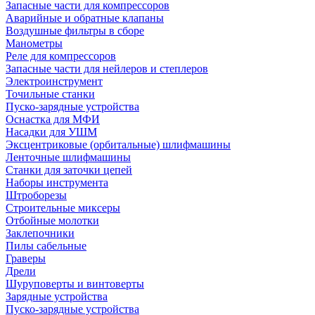
Запасные части для компрессоров
Аварийные и обратные клапаны
Воздушные фильтры в сборе
Манометры
Реле для компрессоров
Запасные части для нейлеров и степлеров
Электроинструмент
Точильные станки
Пуско-зарядные устройства
Оснастка для МФИ
Насадки для УШМ
Эксцентриковые (орбитальные) шлифмашины
Ленточные шлифмашины
Станки для заточки цепей
Наборы инструмента
Штроборезы
Строительные миксеры
Отбойные молотки
Заклепочники
Пилы сабельные
Граверы
Дрели
Шуруповерты и винтоверты
Зарядные устройства
Пуско-зарядные устройства