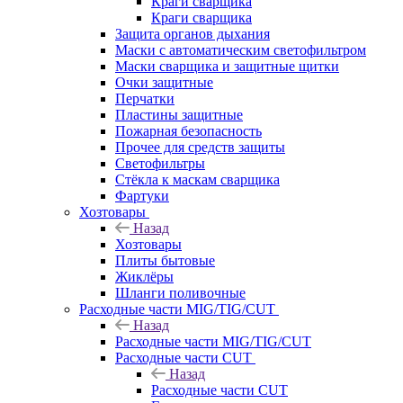
Краги сварщика
Краги сварщика
Защита органов дыхания
Маски с автоматическим светофильтром
Маски сварщика и защитные щитки
Очки защитные
Перчатки
Пластины защитные
Пожарная безопасность
Прочее для средств защиты
Светофильтры
Стёкла к маскам сварщика
Фартуки
Хозтовары
Назад
Хозтовары
Плиты бытовые
Жиклёры
Шланги поливочные
Расходные части MIG/TIG/CUT
Назад
Расходные части MIG/TIG/CUT
Расходные части CUT
Назад
Расходные части CUT