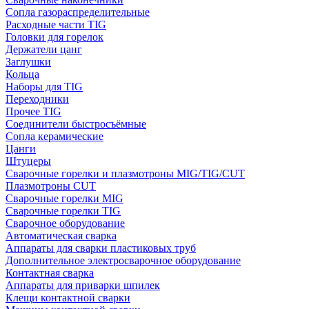
Сопла газораспределительные
Расходные части TIG
Головки для горелок
Держатели цанг
Заглушки
Кольца
Наборы для TIG
Переходники
Прочее TIG
Соединители быстросъёмные
Сопла керамические
Цанги
Штуцеры
Сварочные горелки и плазмотроны MIG/TIG/CUT
Плазмотроны CUT
Сварочные горелки MIG
Сварочные горелки TIG
Сварочное оборудование
Автоматическая сварка
Аппараты для сварки пластиковых труб
Дополнительное электросварочное оборудование
Контактная сварка
Аппараты для приварки шпилек
Клещи контактной сварки