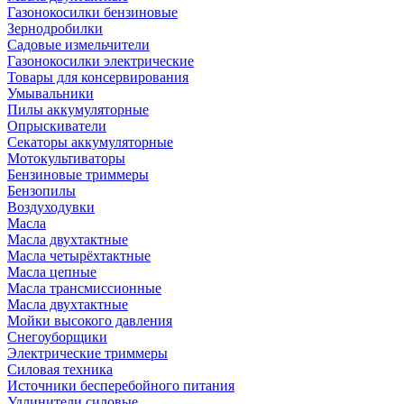
Газонокосилки бензиновые
Зернодробилки
Садовые измельчители
Газонокосилки электрические
Товары для консервирования
Умывальники
Пилы аккумуляторные
Опрыскиватели
Секаторы аккумуляторные
Мотокультиваторы
Бензиновые триммеры
Бензопилы
Воздуходувки
Масла
Масла двухтактные
Масла четырёхтактные
Масла цепные
Масла трансмиссионные
Масла двухтактные
Мойки высокого давления
Снегоуборщики
Электрические триммеры
Силовая техника
Источники бесперебойного питания
Удлинители силовые