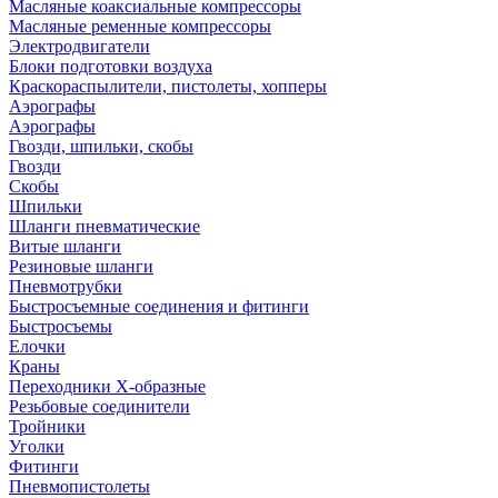
Масляные коаксиальные компрессоры
Масляные ременные компрессоры
Электродвигатели
Блоки подготовки воздуха
Краскораспылители, пистолеты, хопперы
Аэрографы
Аэрографы
Гвозди, шпильки, скобы
Гвозди
Скобы
Шпильки
Шланги пневматические
Витые шланги
Резиновые шланги
Пневмотрубки
Быстросъемные соединения и фитинги
Быстросъемы
Елочки
Краны
Переходники Х-образные
Резьбовые соединители
Тройники
Уголки
Фитинги
Пневмопистолеты