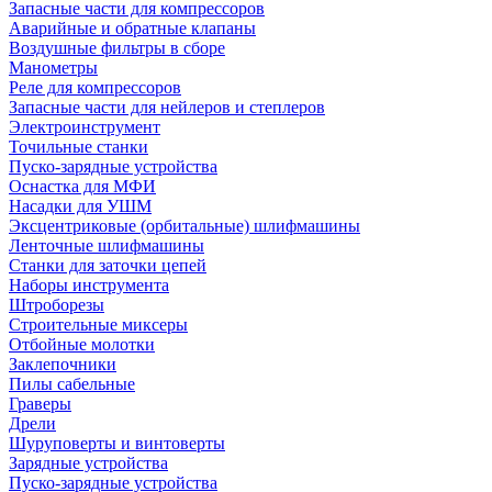
Запасные части для компрессоров
Аварийные и обратные клапаны
Воздушные фильтры в сборе
Манометры
Реле для компрессоров
Запасные части для нейлеров и степлеров
Электроинструмент
Точильные станки
Пуско-зарядные устройства
Оснастка для МФИ
Насадки для УШМ
Эксцентриковые (орбитальные) шлифмашины
Ленточные шлифмашины
Станки для заточки цепей
Наборы инструмента
Штроборезы
Строительные миксеры
Отбойные молотки
Заклепочники
Пилы сабельные
Граверы
Дрели
Шуруповерты и винтоверты
Зарядные устройства
Пуско-зарядные устройства