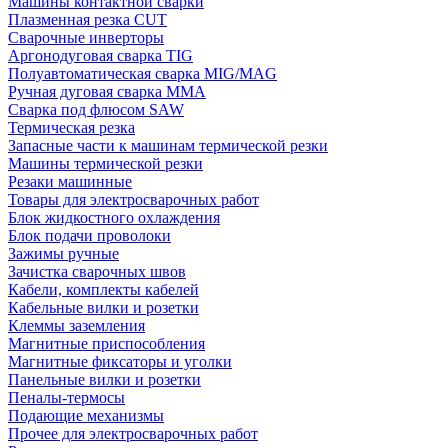
Машины контактной сварки
Плазменная резка CUT
Сварочные инверторы
Аргонодуговая сварка TIG
Полуавтоматическая сварка MIG/MAG
Ручная дуговая сварка MMA
Сварка под флюсом SAW
Термическая резка
Запасные части к машинам термической резки
Машины термической резки
Резаки машинные
Товары для электросварочных работ
Блок жидкостного охлаждения
Блок подачи проволоки
Зажимы ручные
Зачистка сварочных швов
Кабели, комплекты кабелей
Кабельные вилки и розетки
Клеммы заземления
Магнитные приспособления
Магнитные фиксаторы и уголки
Панельные вилки и розетки
Пеналы-термосы
Подающие механизмы
Прочее для электросварочных работ