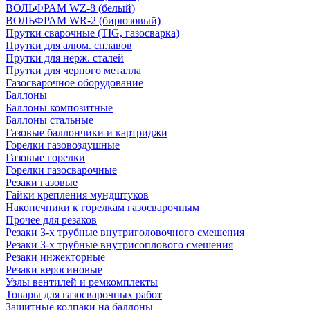
ВОЛЬФРАМ WZ-8 (белый)
ВОЛЬФРАМ WR-2 (бирюзовый)
Прутки сварочные (TIG, газосварка)
Прутки для алюм. сплавов
Прутки для нерж. сталей
Прутки для черного металла
Газосварочное оборудование
Баллоны
Баллоны композитные
Баллоны стальные
Газовые баллончики и картриджи
Горелки газовоздушные
Газовые горелки
Горелки газосварочные
Резаки газовые
Гайки крепления мундштуков
Наконечники к горелкам газосварочным
Прочее для резаков
Резаки 3-х трубные внутриголовочного смешения
Резаки 3-х трубные внутрисоплового смешения
Резаки инжекторные
Резаки керосиновые
Узлы вентилей и ремкомплекты
Товары для газосварочных работ
Защитные колпаки на баллоны