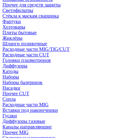
Прочее для средств защиты
Светофильтры
Стёкла к маскам сварщика
Фартуки
Хозтовары
Плиты бытовые
Жиклёры
Шланги поливочные
Расходные части MIG/TIG/CUT
Расходные части CUT
Головки плазмотронов
Диффузоры
Катоды
Наборы
Наборы балеринок
Насадки
Прочее CUT
Сопла
Расходные части MIG
Вставки под наконечники
Гусаки
Диффузоры газовые
Каналы направляющие
Прочее MIG
Сварочные наконечники