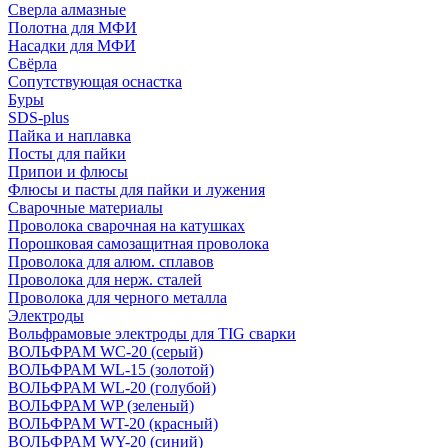
Сверла алмазные
Полотна для МФИ
Насадки для МФИ
Свёрла
Сопутствующая оснастка
Буры
SDS-plus
Пайка и наплавка
Посты для пайки
Припои и флюсы
Флюсы и пасты для пайки и лужения
Сварочные материалы
Проволока сварочная на катушках
Порошковая самозащитная проволока
Проволока для алюм. сплавов
Проволока для нерж. сталей
Проволока для черного металла
Электроды
Вольфрамовые электроды для TIG сварки
ВОЛЬФРАМ WC-20 (серый)
ВОЛЬФРАМ WL-15 (золотой)
ВОЛЬФРАМ WL-20 (голубой)
ВОЛЬФРАМ WP (зеленый)
ВОЛЬФРАМ WT-20 (красный)
ВОЛЬФРАМ WY-20 (синий)