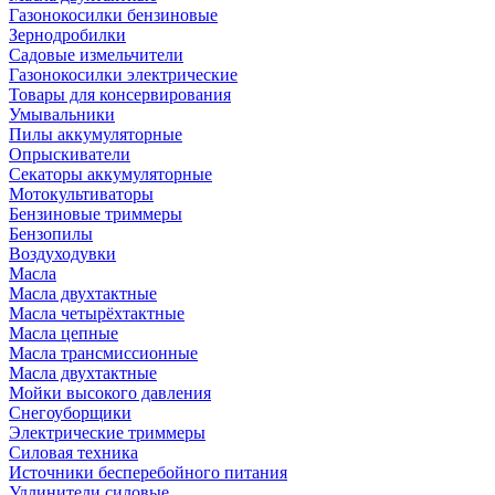
Газонокосилки бензиновые
Зернодробилки
Садовые измельчители
Газонокосилки электрические
Товары для консервирования
Умывальники
Пилы аккумуляторные
Опрыскиватели
Секаторы аккумуляторные
Мотокультиваторы
Бензиновые триммеры
Бензопилы
Воздуходувки
Масла
Масла двухтактные
Масла четырёхтактные
Масла цепные
Масла трансмиссионные
Масла двухтактные
Мойки высокого давления
Снегоуборщики
Электрические триммеры
Силовая техника
Источники бесперебойного питания
Удлинители силовые