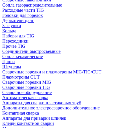
Сопла газораспределительные
Расходные части TIG
Головки для горелок
Держатели цанг
Заглушки
Кольца
Наборы для TIG
Переходники
Прочее TIG
Соединители быстросъёмные
Сопла керамические
Цанги
Штуцеры
Сварочные горелки и плазмотроны MIG/TIG/CUT
Плазмотроны CUT
Сварочные горелки MIG
Сварочные горелки TIG
Сварочное оборудование
Автоматическая сварка
Аппараты для сварки пластиковых труб
Дополнительное электросварочное оборудование
Контактная сварка
Аппараты для приварки шпилек
Клещи контактной сварки