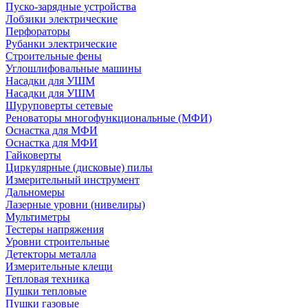
Пуско-зарядные устройства
Лобзики электрические
Перфораторы
Рубанки электрические
Строительные фены
Углошлифовальные машины
Насадки для УШМ
Насадки для УШМ
Шуруповерты сетевые
Реноваторы многофункциональные (МФИ)
Оснастка для МФИ
Оснастка для МФИ
Гайковерты
Циркулярные (дисковые) пилы
Измерительный инструмент
Дальномеры
Лазерные уровни (нивелиры)
Мультиметры
Тестеры напряжения
Уровни строительные
Детекторы металла
Измерительные клещи
Тепловая техника
Пушки тепловые
Пушки газовые