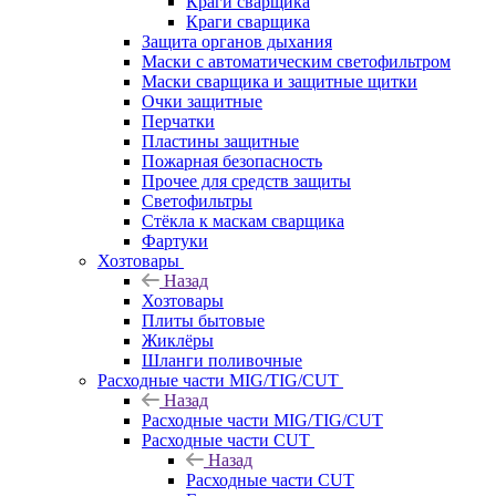
Краги сварщика
Краги сварщика
Защита органов дыхания
Маски с автоматическим светофильтром
Маски сварщика и защитные щитки
Очки защитные
Перчатки
Пластины защитные
Пожарная безопасность
Прочее для средств защиты
Светофильтры
Стёкла к маскам сварщика
Фартуки
Хозтовары
Назад
Хозтовары
Плиты бытовые
Жиклёры
Шланги поливочные
Расходные части MIG/TIG/CUT
Назад
Расходные части MIG/TIG/CUT
Расходные части CUT
Назад
Расходные части CUT