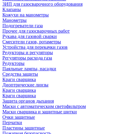
ЗИП для газосварочного оборудования
Клапаны
Кожухи на манометры
Манометры
Подогреватели газа
Прочее для газосварочных работ
Рукава для газовой сварки
Смесители газов, ротаметры
Устройства для перекачки газов
Редукторы и регуляторы
Регуляторы расхода газа
Редукторы
Паяльные лампы, насадки
Средства защиты
Краги сварщика
Диоптрические линзы
Краги сварщика
Краги сварщика
Защита органов дыхания
Маски с автоматическим светофильтром
Маски сварщика и защитные щитки
Очки защитные
Перчатки
Пластины защитные
Пожарная безопасность