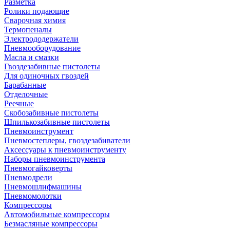
Разметка
Ролики подающие
Сварочная химия
Термопеналы
Электрододержатели
Пневмооборудование
Масла и смазки
Гвоздезабивные пистолеты
Для одиночных гвоздей
Барабанные
Отделочные
Реечные
Скобозабивные пистолеты
Шпилькозабивные пистолеты
Пневмоинструмент
Пневмостеплеры, гвоздезабиватели
Аксессуары к пневмоинструменту
Наборы пневмоинструмента
Пневмогайковерты
Пневмодрели
Пневмошлифмашины
Пневмомолотки
Компрессоры
Автомобильные компрессоры
Безмасляные компрессоры