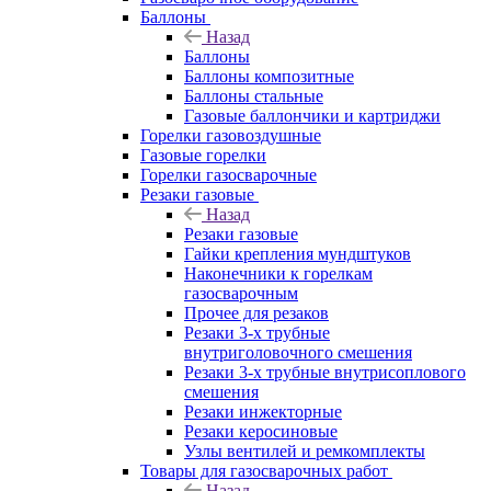
Баллоны
Назад
Баллоны
Баллоны композитные
Баллоны стальные
Газовые баллончики и картриджи
Горелки газовоздушные
Газовые горелки
Горелки газосварочные
Резаки газовые
Назад
Резаки газовые
Гайки крепления мундштуков
Наконечники к горелкам
газосварочным
Прочее для резаков
Резаки 3-х трубные
внутриголовочного смешения
Резаки 3-х трубные внутрисоплового
смешения
Резаки инжекторные
Резаки керосиновые
Узлы вентилей и ремкомплекты
Товары для газосварочных работ
Назад