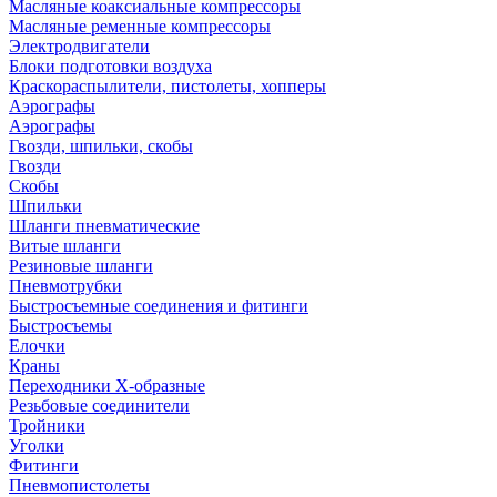
Масляные коаксиальные компрессоры
Масляные ременные компрессоры
Электродвигатели
Блоки подготовки воздуха
Краскораспылители, пистолеты, хопперы
Аэрографы
Аэрографы
Гвозди, шпильки, скобы
Гвозди
Скобы
Шпильки
Шланги пневматические
Витые шланги
Резиновые шланги
Пневмотрубки
Быстросъемные соединения и фитинги
Быстросъемы
Елочки
Краны
Переходники Х-образные
Резьбовые соединители
Тройники
Уголки
Фитинги
Пневмопистолеты