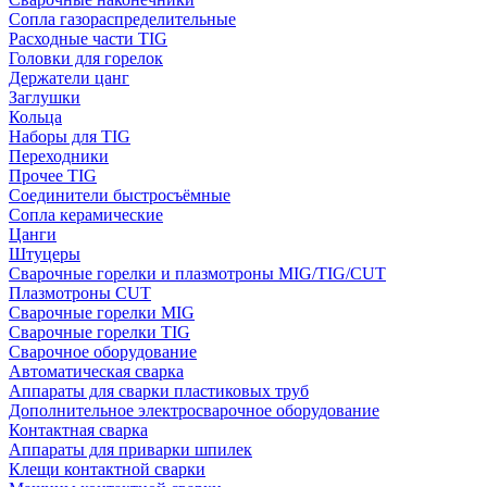
Сопла газораспределительные
Расходные части TIG
Головки для горелок
Держатели цанг
Заглушки
Кольца
Наборы для TIG
Переходники
Прочее TIG
Соединители быстросъёмные
Сопла керамические
Цанги
Штуцеры
Сварочные горелки и плазмотроны MIG/TIG/CUT
Плазмотроны CUT
Сварочные горелки MIG
Сварочные горелки TIG
Сварочное оборудование
Автоматическая сварка
Аппараты для сварки пластиковых труб
Дополнительное электросварочное оборудование
Контактная сварка
Аппараты для приварки шпилек
Клещи контактной сварки