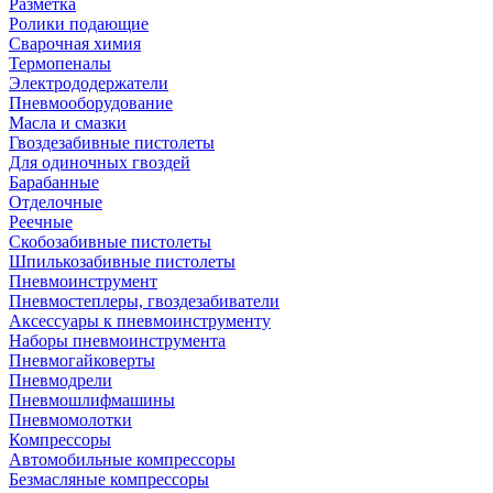
Разметка
Ролики подающие
Сварочная химия
Термопеналы
Электрододержатели
Пневмооборудование
Масла и смазки
Гвоздезабивные пистолеты
Для одиночных гвоздей
Барабанные
Отделочные
Реечные
Скобозабивные пистолеты
Шпилькозабивные пистолеты
Пневмоинструмент
Пневмостеплеры, гвоздезабиватели
Аксессуары к пневмоинструменту
Наборы пневмоинструмента
Пневмогайковерты
Пневмодрели
Пневмошлифмашины
Пневмомолотки
Компрессоры
Автомобильные компрессоры
Безмасляные компрессоры