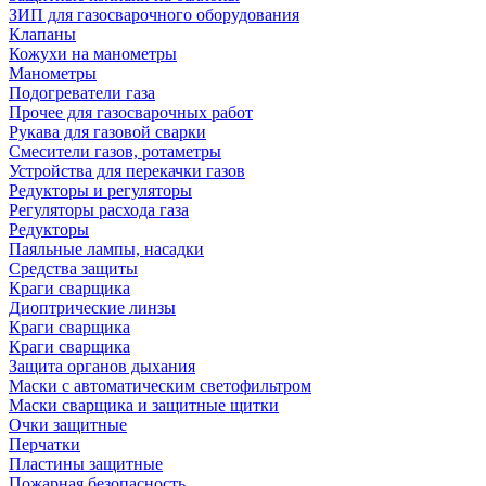
ЗИП для газосварочного оборудования
Клапаны
Кожухи на манометры
Манометры
Подогреватели газа
Прочее для газосварочных работ
Рукава для газовой сварки
Смесители газов, ротаметры
Устройства для перекачки газов
Редукторы и регуляторы
Регуляторы расхода газа
Редукторы
Паяльные лампы, насадки
Средства защиты
Краги сварщика
Диоптрические линзы
Краги сварщика
Краги сварщика
Защита органов дыхания
Маски с автоматическим светофильтром
Маски сварщика и защитные щитки
Очки защитные
Перчатки
Пластины защитные
Пожарная безопасность