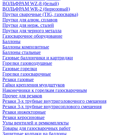
ВОЛЬФРАМ WZ-8 (белый)
ВОЛЬФРАМ WR-2 (бирюзовый)
Прутки сварочные (TIG, газосварка)
Прутки для алюм. сплавов
Прутки для нерж. сталей
Прутки для черного металла
Газосварочное оборудование
Баллоны
Баллоны композитные
Баллоны стальные
Газовые баллончики и картриджи
Горелки газовоздушные
Газовые горелки
Горелки газосварочные
Резаки газовые
Гайки крепления мундштуков
Наконечники к горелкам газосварочным
Прочее для резаков
Резаки 3-х трубные внутриголовочного смешения
Резаки 3-х трубные внутрисоплового смешения
Резаки инжекторные
Резаки керосиновые
Узлы вентилей и ремкомплекты
Товары для газосварочных работ
Защитные колпаки на баллоны