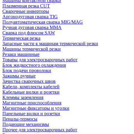
Машины контактной сварки
Плазменная резка CUT
Сварочные инверторы
Аргонодуговая сварка TIG
Полуавтоматическая сварка MIG/MAG
Ручная дуговая сварка MMA
Сварка под флюсом SAW
Термическая резка
Запасные части к машинам термической резки
Машины термической резки
Резаки машинные
Товары для электросварочных работ
Блок жидкостного охлаждения
Блок подачи проволоки
Зажимы ручные
Зачистка сварочных швов
Кабели, комплекты кабелей
Кабельные вилки и розетки
Клеммы заземления
Магнитные приспособления
Магнитные фиксаторы и уголки
Панельные вилки и розетки
Пеналы-термосы
Подающие механизмы
Прочее для электросварочных работ