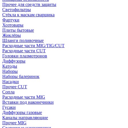
Прочее для средств защиты
Светофильтры
Стёкла к маскам сварщика
Фартуки
Хозтовары
Плиты бытовые
Жиклёры
Шланги поливочные
Расходные части MIG/TIG/CUT
Расходные части CUT
Головки плазмотронов
Диффузоры
Катоды
Наборы
Наборы балеринок
Насадки
Прочее CUT
Сопла
Расходные части MIG
Вставки под наконечники
Гусаки
Диффузоры газовые
Каналы направляющие
Прочее MIG
Сварочные наконечники