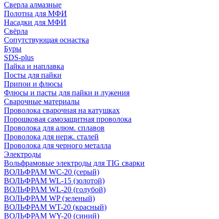
Сверла алмазные
Полотна для МФИ
Насадки для МФИ
Свёрла
Сопутствующая оснастка
Буры
SDS-plus
Пайка и наплавка
Посты для пайки
Припои и флюсы
Флюсы и пасты для пайки и лужения
Сварочные материалы
Проволока сварочная на катушках
Порошковая самозащитная проволока
Проволока для алюм. сплавов
Проволока для нерж. сталей
Проволока для черного металла
Электроды
Вольфрамовые электроды для TIG сварки
ВОЛЬФРАМ WC-20 (серый)
ВОЛЬФРАМ WL-15 (золотой)
ВОЛЬФРАМ WL-20 (голубой)
ВОЛЬФРАМ WP (зеленый)
ВОЛЬФРАМ WT-20 (красный)
ВОЛЬФРАМ WY-20 (синий)