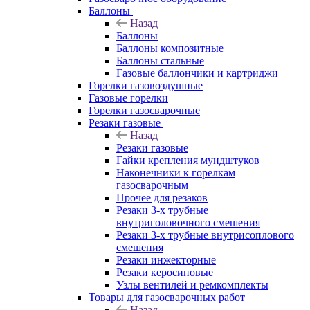
Баллоны
Назад
Баллоны
Баллоны композитные
Баллоны стальные
Газовые баллончики и картриджи
Горелки газовоздушные
Газовые горелки
Горелки газосварочные
Резаки газовые
Назад
Резаки газовые
Гайки крепления мундштуков
Наконечники к горелкам
газосварочным
Прочее для резаков
Резаки 3-х трубные
внутриголовочного смешения
Резаки 3-х трубные внутрисоплового
смешения
Резаки инжекторные
Резаки керосиновые
Узлы вентилей и ремкомплекты
Товары для газосварочных работ
Назад