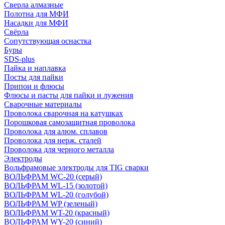
Сверла алмазные
Полотна для МФИ
Насадки для МФИ
Свёрла
Сопутствующая оснастка
Буры
SDS-plus
Пайка и наплавка
Посты для пайки
Припои и флюсы
Флюсы и пасты для пайки и лужения
Сварочные материалы
Проволока сварочная на катушках
Порошковая самозащитная проволока
Проволока для алюм. сплавов
Проволока для нерж. сталей
Проволока для черного металла
Электроды
Вольфрамовые электроды для TIG сварки
ВОЛЬФРАМ WC-20 (серый)
ВОЛЬФРАМ WL-15 (золотой)
ВОЛЬФРАМ WL-20 (голубой)
ВОЛЬФРАМ WP (зеленый)
ВОЛЬФРАМ WT-20 (красный)
ВОЛЬФРАМ WY-20 (синий)