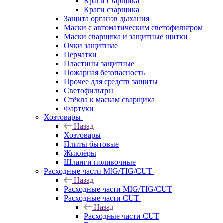
Краги сварщика
Краги сварщика
Защита органов дыхания
Маски с автоматическим светофильтром
Маски сварщика и защитные щитки
Очки защитные
Перчатки
Пластины защитные
Пожарная безопасность
Прочее для средств защиты
Светофильтры
Стёкла к маскам сварщика
Фартуки
Хозтовары
Назад
Хозтовары
Плиты бытовые
Жиклёры
Шланги поливочные
Расходные части MIG/TIG/CUT
Назад
Расходные части MIG/TIG/CUT
Расходные части CUT
Назад
Расходные части CUT