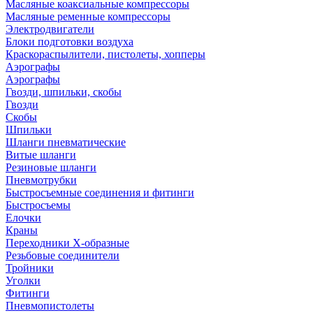
Масляные коаксиальные компрессоры
Масляные ременные компрессоры
Электродвигатели
Блоки подготовки воздуха
Краскораспылители, пистолеты, хопперы
Аэрографы
Аэрографы
Гвозди, шпильки, скобы
Гвозди
Скобы
Шпильки
Шланги пневматические
Витые шланги
Резиновые шланги
Пневмотрубки
Быстросъемные соединения и фитинги
Быстросъемы
Елочки
Краны
Переходники Х-образные
Резьбовые соединители
Тройники
Уголки
Фитинги
Пневмопистолеты