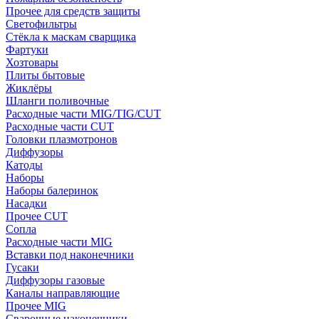
Прочее для средств защиты
Светофильтры
Стёкла к маскам сварщика
Фартуки
Хозтовары
Плиты бытовые
Жиклёры
Шланги поливочные
Расходные части MIG/TIG/CUT
Расходные части CUT
Головки плазмотронов
Диффузоры
Катоды
Наборы
Наборы балеринок
Насадки
Прочее CUT
Сопла
Расходные части MIG
Вставки под наконечники
Гусаки
Диффузоры газовые
Каналы направляющие
Прочее MIG
Сварочные наконечники