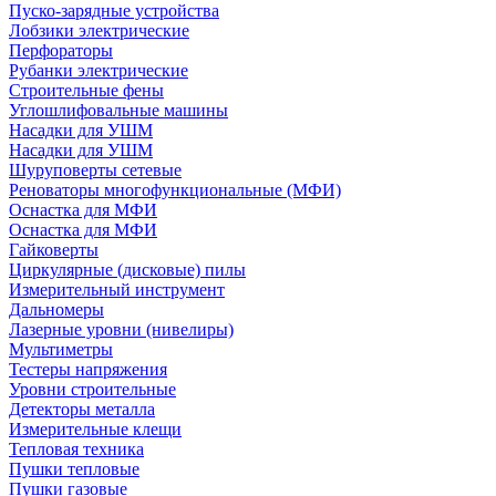
Пуско-зарядные устройства
Лобзики электрические
Перфораторы
Рубанки электрические
Строительные фены
Углошлифовальные машины
Насадки для УШМ
Насадки для УШМ
Шуруповерты сетевые
Реноваторы многофункциональные (МФИ)
Оснастка для МФИ
Оснастка для МФИ
Гайковерты
Циркулярные (дисковые) пилы
Измерительный инструмент
Дальномеры
Лазерные уровни (нивелиры)
Мультиметры
Тестеры напряжения
Уровни строительные
Детекторы металла
Измерительные клещи
Тепловая техника
Пушки тепловые
Пушки газовые