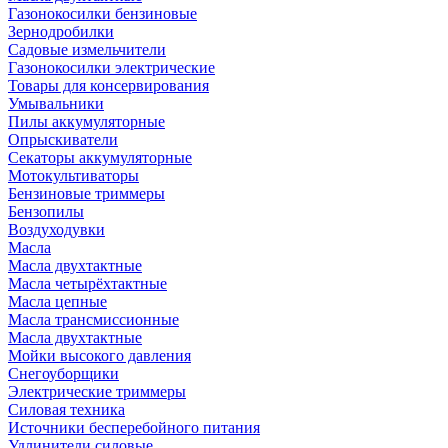
Газонокосилки бензиновые
Зернодробилки
Садовые измельчители
Газонокосилки электрические
Товары для консервирования
Умывальники
Пилы аккумуляторные
Опрыскиватели
Секаторы аккумуляторные
Мотокультиваторы
Бензиновые триммеры
Бензопилы
Воздуходувки
Масла
Масла двухтактные
Масла четырёхтактные
Масла цепные
Масла трансмиссионные
Масла двухтактные
Мойки высокого давления
Снегоуборщики
Электрические триммеры
Силовая техника
Источники бесперебойного питания
Удлинители силовые