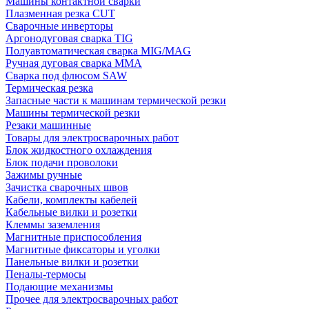
Машины контактной сварки
Плазменная резка CUT
Сварочные инверторы
Аргонодуговая сварка TIG
Полуавтоматическая сварка MIG/MAG
Ручная дуговая сварка MMA
Сварка под флюсом SAW
Термическая резка
Запасные части к машинам термической резки
Машины термической резки
Резаки машинные
Товары для электросварочных работ
Блок жидкостного охлаждения
Блок подачи проволоки
Зажимы ручные
Зачистка сварочных швов
Кабели, комплекты кабелей
Кабельные вилки и розетки
Клеммы заземления
Магнитные приспособления
Магнитные фиксаторы и уголки
Панельные вилки и розетки
Пеналы-термосы
Подающие механизмы
Прочее для электросварочных работ