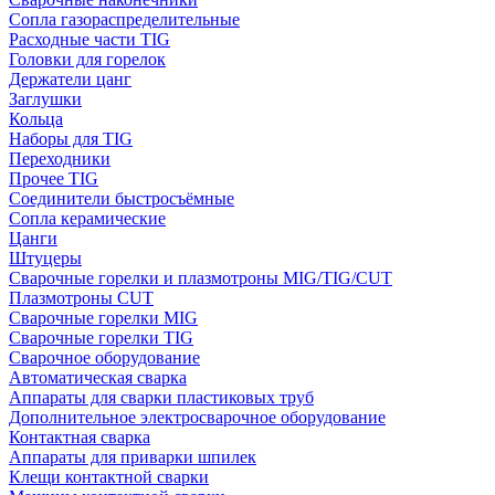
Сопла газораспределительные
Расходные части TIG
Головки для горелок
Держатели цанг
Заглушки
Кольца
Наборы для TIG
Переходники
Прочее TIG
Соединители быстросъёмные
Сопла керамические
Цанги
Штуцеры
Сварочные горелки и плазмотроны MIG/TIG/CUT
Плазмотроны CUT
Сварочные горелки MIG
Сварочные горелки TIG
Сварочное оборудование
Автоматическая сварка
Аппараты для сварки пластиковых труб
Дополнительное электросварочное оборудование
Контактная сварка
Аппараты для приварки шпилек
Клещи контактной сварки