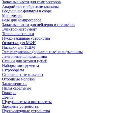
Запасные части для компрессоров
Аварийные и обратные клапаны
Воздушные фильтры в сборе
Манометры
Реле для компрессоров
Запасные части для нейлеров и степлеров
Электроинструмент
Точильные станки
Пуско-зарядные устройства
Оснастка для МФИ
Насадки для УШМ
Эксцентриковые (орбитальные) шлифмашины
Ленточные шлифмашины
Станки для заточки цепей
Наборы инструмента
Штроборезы
Строительные миксеры
Отбойные молотки
Заклепочники
Пилы сабельные
Граверы
Дрели
Шуруповерты и винтоверты
Зарядные устройства
Пуско-зарядные устройства