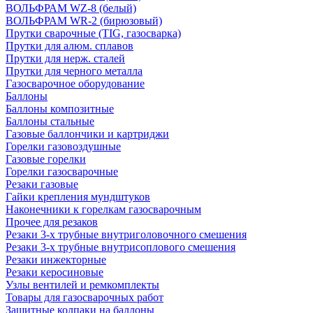
ВОЛЬФРАМ WZ-8 (белый)
ВОЛЬФРАМ WR-2 (бирюзовый)
Прутки сварочные (TIG, газосварка)
Прутки для алюм. сплавов
Прутки для нерж. сталей
Прутки для черного металла
Газосварочное оборудование
Баллоны
Баллоны композитные
Баллоны стальные
Газовые баллончики и картриджи
Горелки газовоздушные
Газовые горелки
Горелки газосварочные
Резаки газовые
Гайки крепления мундштуков
Наконечники к горелкам газосварочным
Прочее для резаков
Резаки 3-х трубные внутриголовочного смешения
Резаки 3-х трубные внутрисоплового смешения
Резаки инжекторные
Резаки керосиновые
Узлы вентилей и ремкомплекты
Товары для газосварочных работ
Защитные колпаки на баллоны