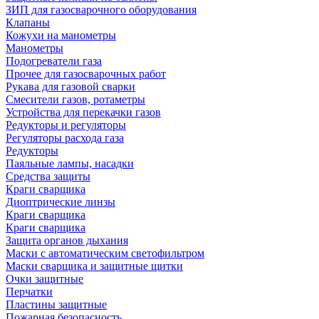
ЗИП для газосварочного оборудования
Клапаны
Кожухи на манометры
Манометры
Подогреватели газа
Прочее для газосварочных работ
Рукава для газовой сварки
Смесители газов, ротаметры
Устройства для перекачки газов
Редукторы и регуляторы
Регуляторы расхода газа
Редукторы
Паяльные лампы, насадки
Средства защиты
Краги сварщика
Диоптрические линзы
Краги сварщика
Краги сварщика
Защита органов дыхания
Маски с автоматическим светофильтром
Маски сварщика и защитные щитки
Очки защитные
Перчатки
Пластины защитные
Пожарная безопасность