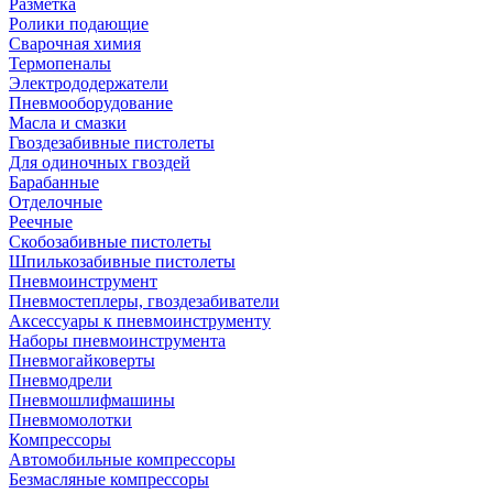
Разметка
Ролики подающие
Сварочная химия
Термопеналы
Электрододержатели
Пневмооборудование
Масла и смазки
Гвоздезабивные пистолеты
Для одиночных гвоздей
Барабанные
Отделочные
Реечные
Скобозабивные пистолеты
Шпилькозабивные пистолеты
Пневмоинструмент
Пневмостеплеры, гвоздезабиватели
Аксессуары к пневмоинструменту
Наборы пневмоинструмента
Пневмогайковерты
Пневмодрели
Пневмошлифмашины
Пневмомолотки
Компрессоры
Автомобильные компрессоры
Безмасляные компрессоры